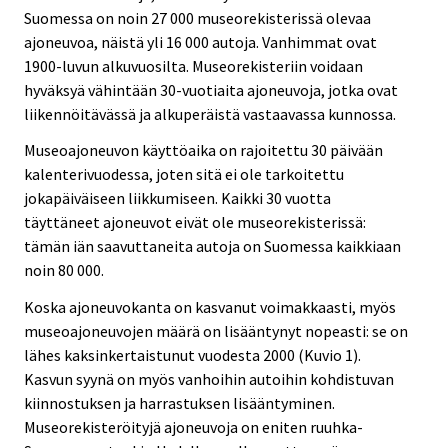
Suomessa on noin 27 000 museorekisterissä olevaa
ajoneuvoa, näistä yli 16 000 autoja. Vanhimmat ovat
1900-luvun alkuvuosilta. Museorekisteriin voidaan
hyväksyä vähintään 30-vuotiaita ajoneuvoja, jotka ovat
liikennöitävässä ja alkuperäistä vastaavassa kunnossa.
Museoajoneuvon käyttöaika on rajoitettu 30 päivään
kalenterivuodessa, joten sitä ei ole tarkoitettu
jokapäiväiseen liikkumiseen. Kaikki 30 vuotta
täyttäneet ajoneuvot eivät ole museorekisterissä:
tämän iän saavuttaneita autoja on Suomessa kaikkiaan
noin 80 000.
Koska ajoneuvokanta on kasvanut voimakkaasti, myös
museoajoneuvojen määrä on lisääntynyt nopeasti: se on
lähes kaksinkertaistunut vuodesta 2000 (Kuvio 1).
Kasvun syynä on myös vanhoihin autoihin kohdistuvan
kiinnostuksen ja harrastuksen lisääntyminen.
Museorekisteröityjä ajoneuvoja on eniten ruuhka-