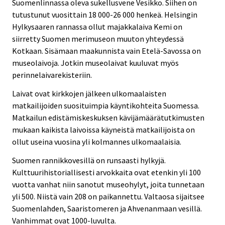
Suomenlinnassa oleva sukellusvene Vesikko. Siihen on
tutustunut vuosittain 18 000-26 000 henkeä. Helsingin
Hylkysaaren rannassa ollut majakkalaiva Kemi on
siirretty Suomen merimuseon muuton yhteydessä
Kotkaan. Sisämaan maakunnista vain Etelä-Savossa on
museolaivoja. Jotkin museolaivat kuuluvat myös
perinnelaivarekisteriin.
Laivat ovat kirkkojen jälkeen ulkomaalaisten
matkailijoiden suosituimpia käyntikohteita Suomessa.
Matkailun edistämiskeskuksen kävijämäärätutkimusten
mukaan kaikista laivoissa käyneistä matkailijoista on
ollut useina vuosina yli kolmannes ulkomaalaisia.
Suomen rannikkovesillä on runsaasti hylkyjä.
Kulttuurihistoriallisesti arvokkaita ovat etenkin yli 100
vuotta vanhat niin sanotut museohylyt, joita tunnetaan
yli 500. Niistä vain 208 on paikannettu. Valtaosa sijaitsee
Suomenlahden, Saaristomeren ja Ahvenanmaan vesillä.
Vanhimmat ovat 1000-luvulta.