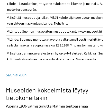
Lähde: Tilastokeskus, Yritysten suhdanteet: liikenne ja matkailu. Ålan
motorfordonsbyrån.
Sisältää museotiet ja -sillat. Mikäli kohde sijaitsee usean maakunnan
2)
vain yhteen maakuntaan. Lähde: Tiehallinto.
Lähteet: Suomen museoliiton museotietokanta (www.museot.fi) ja koh
3)
Lähde: Sopimus menettelytavoista valtakunnallisesti merkittävien r
4)
säilyttämiseksi ja suojelemiseksi 22.9.1998. Ympäristöministeriö ym.
Sisältää perinnelaivarekisteriin hyväksytyt alukset. Kaikkiaan Suome
5)
kulttuurihistoriallisesti arvokasta alusta. Lähde: Museovirasto.
Sivun alkuun
Museoiden kokoelmista löytyy
tietokoneitakin
Vuonna 1936 valmistunutta Malmin lentoasemaa