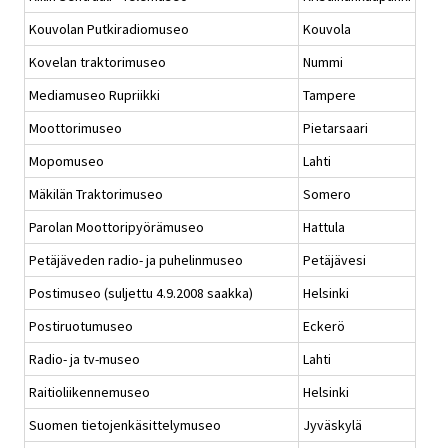
Kouvolan Putkiradiomuseo
Kouvola
Kovelan traktorimuseo
Nummi
Mediamuseo Rupriikki
Tampere
Moottorimuseo
Pietarsaari
Mopomuseo
Lahti
Mäkilän Traktorimuseo
Somero
Parolan Moottoripyörämuseo
Hattula
Petäjäveden radio- ja puhelinmuseo
Petäjävesi
Postimuseo (suljettu 4.9.2008 saakka)
Helsinki
Postiruotumuseo
Eckerö
Radio- ja tv-museo
Lahti
Raitioliikennemuseo
Helsinki
Suomen tietojenkäsittelymuseo
Jyväskylä