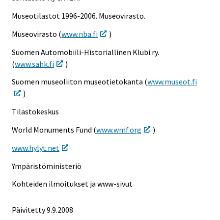
Museotilastot 1996-2006. Museovirasto.
Museovirasto (
www.nba.fi
)
Suomen Automobiili-Historiallinen Klubi ry.
(
www.sahk.fi
)
Suomen museoliiton museotietokanta (
www.museot.fi
)
Tilastokeskus
World Monuments Fund (
www.wmf.org
)
www.hylyt.net
Ympäristöministeriö
Kohteiden ilmoitukset ja www-sivut
Päivitetty
9.9.2008