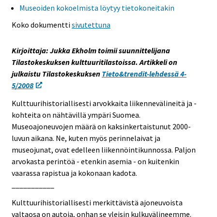
Museoiden kokoelmista löytyy tietokoneitakin
s
s
s
s
s
s
e
e
e
e
e
e
Koko dokumentti
sivutettuna
e
e
e
e
e
e
n
n
n
n
n
n
Kirjoittaja: Jukka Ekholm toimii suunnittelijana
p
p
p
p
p
p
Tilastokeskuksen kulttuuritilastoissa. Artikkeli on
a
a
a
a
a
a
julkaistu Tilastokeskuksen
Tieto&trendit-lehdessä 4-
l
l
l
l
l
l
5/2008
v
v
v
v
v
v
e
e
e
e
e
e
Kulttuurihistoriallisesti arvokkaita liikennevälineitä ja -
l
l
l
l
l
l
kohteita on nähtävillä ympäri Suomea.
u
u
u
u
u
u
Museoajoneuvojen määrä on kaksinkertaistunut 2000-
u
u
u
u
u
u
luvun aikana. Ne, kuten myös perinnelaivat ja
n
n
n
n
n
n
museojunat, ovat edelleen liikennöintikunnossa. Paljon
.
.
.
.
.
.
arvokasta perintöä - etenkin asemia - on kuitenkin
vaarassa rapistua ja kokonaan kadota.
___________
Kulttuurihistoriallisesti merkittävistä ajoneuvoista
valtaosa on autoja, onhan se yleisin kulkuvälineemme.