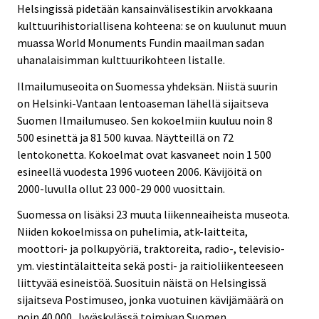
Helsingissä pidetään kansainvälisestikin arvokkaana
kulttuurihistoriallisena kohteena: se on kuulunut muun
muassa World Monuments Fundin maailman sadan
uhanalaisimman kulttuurikohteen listalle.
Ilmailumuseoita on Suomessa yhdeksän. Niistä suurin
on Helsinki-Vantaan lentoaseman lähellä sijaitseva
Suomen Ilmailumuseo. Sen kokoelmiin kuuluu noin 8
500 esinettä ja 81 500 kuvaa. Näytteillä on 72
lentokonetta. Kokoelmat ovat kasvaneet noin 1 500
esineellä vuodesta 1996 vuoteen 2006. Kävijöitä on
2000-luvulla ollut 23 000-29 000 vuosittain.
Suomessa on lisäksi 23 muuta liikenneaiheista museota.
Niiden kokoelmissa on puhelimia, atk-laitteita,
moottori- ja polkupyöriä, traktoreita, radio-, televisio-
ym. viestintälaitteita sekä posti- ja raitioliikenteeseen
liittyvää esineistöä. Suosituin näistä on Helsingissä
sijaitseva Postimuseo, jonka vuotuinen kävijämäärä on
noin 40 000. Jyväskylässä toimivan Suomen