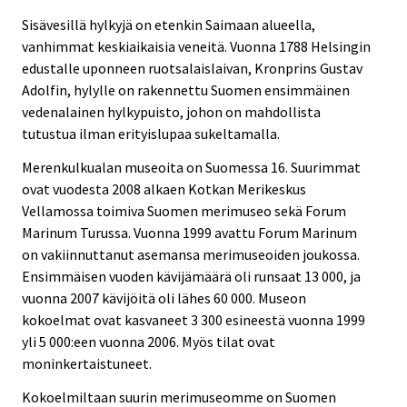
Sisävesillä hylkyjä on etenkin Saimaan alueella,
vanhimmat keskiaikaisia veneitä. Vuonna 1788 Helsingin
edustalle uponneen ruotsalaislaivan, Kronprins Gustav
Adolfin, hylylle on rakennettu Suomen ensimmäinen
vedenalainen hylkypuisto, johon on mahdollista
tutustua ilman erityislupaa sukeltamalla.
Merenkulkualan museoita on Suomessa 16. Suurimmat
ovat vuodesta 2008 alkaen Kotkan Merikeskus
Vellamossa toimiva Suomen merimuseo sekä Forum
Marinum Turussa. Vuonna 1999 avattu Forum Marinum
on vakiinnuttanut asemansa merimuseoiden joukossa.
Ensimmäisen vuoden kävijämäärä oli runsaat 13 000, ja
vuonna 2007 kävijöitä oli lähes 60 000. Museon
kokoelmat ovat kasvaneet 3 300 esineestä vuonna 1999
yli 5 000:een vuonna 2006. Myös tilat ovat
moninkertaistuneet.
Kokoelmiltaan suurin merimuseomme on Suomen