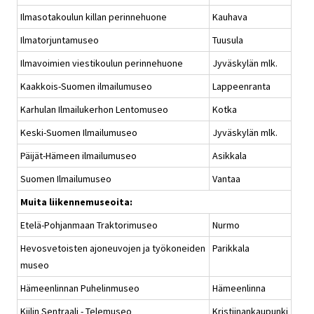
Ilmasotakoulun killan perinnehuone
Kauhava
Ilmatorjuntamuseo
Tuusula
Ilmavoimien viestikoulun perinnehuone
Jyväskylän mlk.
Kaakkois-Suomen ilmailumuseo
Lappeenranta
Karhulan Ilmailukerhon Lentomuseo
Kotka
Keski-Suomen Ilmailumuseo
Jyväskylän mlk.
Päijät-Hämeen ilmailumuseo
Asikkala
Suomen Ilmailumuseo
Vantaa
Muita liikennemuseoita:
Etelä-Pohjanmaan Traktorimuseo
Nurmo
Hevosvetoisten ajoneuvojen ja työkoneiden
Parikkala
museo
Hämeenlinnan Puhelinmuseo
Hämeenlinna
Kiilin Sentraali - Telemuseo
Kristiinankaupunki