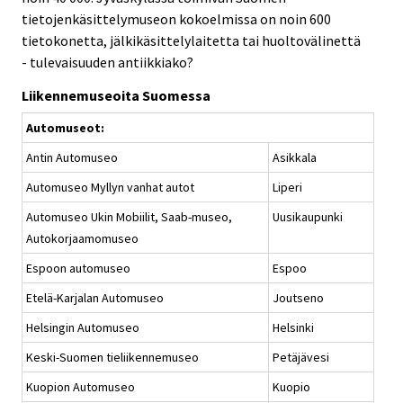
tietojenkäsittelymuseon kokoelmissa on noin 600
tietokonetta, jälkikäsittelylaitetta tai huoltovälinettä
- tulevaisuuden antiikkiako?
Liikennemuseoita Suomessa
Automuseot:
Antin Automuseo
Asikkala
Automuseo Myllyn vanhat autot
Liperi
Automuseo Ukin Mobiilit, Saab-museo,
Uusikaupunki
Autokorjaamomuseo
Espoon automuseo
Espoo
Etelä-Karjalan Automuseo
Joutseno
Helsingin Automuseo
Helsinki
Keski-Suomen tieliikennemuseo
Petäjävesi
Kuopion Automuseo
Kuopio