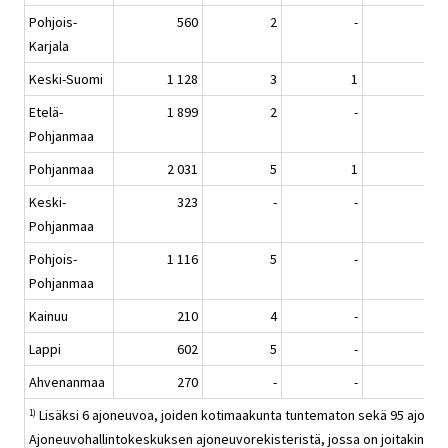
Pohjois-
560
2
-
4
Karjala
Keski-Suomi
1 128
3
1
7
Etelä-
1 899
2
-
7
Pohjanmaa
Pohjanmaa
2 031
5
1
7
Keski-
323
-
-
2
Pohjanmaa
Pohjois-
1 116
5
-
3
Pohjanmaa
Kainuu
210
4
-
7
Lappi
602
5
-
5
Ahvenanmaa
270
-
-
-
Lisäksi 6 ajoneuvoa, joiden kotimaakunta tuntematon sekä 95 ajoneuv
1)
Ajoneuvohallintokeskuksen ajoneuvorekisteristä, jossa on joitakin puutte