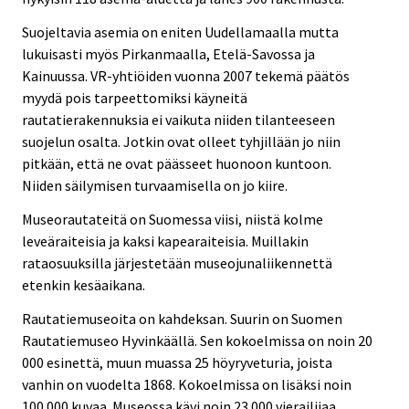
Suojeltavia asemia on eniten Uudellamaalla mutta
lukuisasti myös Pirkanmaalla, Etelä-Savossa ja
Kainuussa. VR-yhtiöiden vuonna 2007 tekemä päätös
myydä pois tarpeettomiksi käyneitä
rautatierakennuksia ei vaikuta niiden tilanteeseen
suojelun osalta. Jotkin ovat olleet tyhjillään jo niin
pitkään, että ne ovat päässeet huonoon kuntoon.
Niiden säilymisen turvaamisella on jo kiire.
Museorautateitä on Suomessa viisi, niistä kolme
leveäraiteisia ja kaksi kapearaiteisia. Muillakin
rataosuuksilla järjestetään museojunaliikennettä
etenkin kesäaikana.
Rautatiemuseoita on kahdeksan. Suurin on Suomen
Rautatiemuseo Hyvinkäällä. Sen kokoelmissa on noin 20
000 esinettä, muun muassa 25 höyryveturia, joista
vanhin on vuodelta 1868. Kokoelmissa on lisäksi noin
100 000 kuvaa. Museossa kävi noin 23 000 vierailijaa