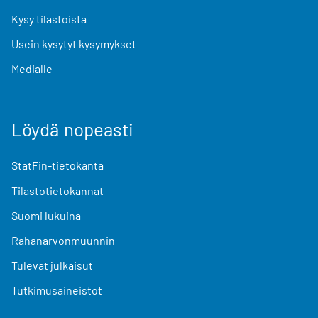
Kysy tilastoista
Usein kysytyt kysymykset
Medialle
Löydä nopeasti
StatFin-tietokanta
Tilastotietokannat
Suomi lukuina
Rahanarvonmuunnin
Tulevat julkaisut
Tutkimusaineistot