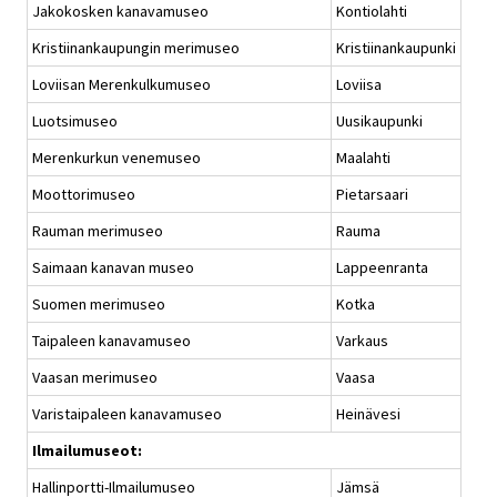
Jakokosken kanavamuseo
Kontiolahti
Kristiinankaupungin merimuseo
Kristiinankaupunki
Loviisan Merenkulkumuseo
Loviisa
Luotsimuseo
Uusikaupunki
Merenkurkun venemuseo
Maalahti
Moottorimuseo
Pietarsaari
Rauman merimuseo
Rauma
Saimaan kanavan museo
Lappeenranta
Suomen merimuseo
Kotka
Taipaleen kanavamuseo
Varkaus
Vaasan merimuseo
Vaasa
Varistaipaleen kanavamuseo
Heinävesi
Ilmailumuseot:
Hallinportti-Ilmailumuseo
Jämsä