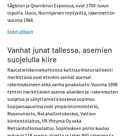
Sågbron ja Qvarnbron Espoossa, ovat 1700-luvun
lopulta. Uusin, Nurmijärven myllysilta, rakennettiin
vuonna 1966.
Sivun alkuun
Vanhat junat tallessa, asemien
suojelulla kiire
Rautatieliikennekohteista kulttuurihistoriallisesti
merkittäviä ovat etenkin vanhat asemat
rakennuksineen sekä vanha junakalusto. Vuonna 1998
tehtiin merkittävien asema-alueiden ja -rakennusten
suojelua ja säilyttämistä koskeva sopimus.
Sopijaosapuolina ovat ympäristöministeriö,
Museovirasto, Ratahallintokeskus, Valtion
kiinteistölaitos, VR-Yhtymä Oy sekä
Metsäntutkimuslaitos. Sopimuksen piiriin kuuluu
nykyisin 118 asema-aluetta ja lähes 900 rakennusta.