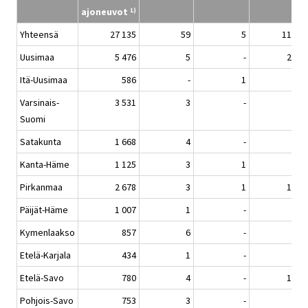
ajoneuvot
a
1)
Yhteensä
27 135
59
5
118
Uusimaa
5 476
5
-
20
Itä-Uusimaa
586
-
1
3
Varsinais-
3 531
3
-
8
Suomi
Satakunta
1 668
4
-
3
Kanta-Häme
1 125
3
1
6
Pirkanmaa
2 678
3
1
12
Päijät-Häme
1 007
1
-
1
Kymenlaakso
857
6
-
2
Etelä-Karjala
434
1
-
2
Etelä-Savo
780
4
-
11
Pohjois-Savo
753
3
-
8