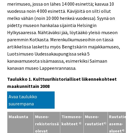
merimuseo, jossa on lähes 14 000 esinettä; kasvua 10
vuodessa noin 4 000 esinettä. Kävijöitä on silti ollut
melko vähän (noin 10 000 henkeä vuodessa). Syynä on
pidetty museon hankalaa sijaintia Helsingin
Hylkysaaressa. Nähtäväksi jää, löytääkö yleisö museon
paremmin Kotkasta. Merenkulkumuseoihin on tässä
artikkelissa laskettu myös Bengtskärin majakkamuseo,
Luotsimuseo Uudessakaupungissa sekä 5
kanavamuseota sisämaassa, esimerkiksi Saimaan
kanavan museo Lappeenrannassa.
Taulukko 1. Kulttuurihistorialliset liikennekohteet
maakunnittain 2008
Avaa taulukko
suurempana
Maakunta
Museo-
Tiemuseo-
Museo-
Rautatie-
R
rekisterissä
kohteet
rautatiet
asema-
r
2)
3)
olevat
alueet
a
4)