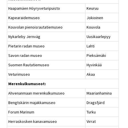
Haapamäen Höyryveturipuisto
Keuruu
Kapearaidemuseo
Jokioinen
Kouvolan pienoisrautatiemuseo
Kouvola
Nykarleby Jernväg
Uusikaarlepyy
Pietarin radan museo
Lahti
Savon radan museo
Pieksämäki
Suomen Rautatiemuseo
Hyvinkää
Veturimuseo
Akaa
Merenkulkumuseot:
Ahvenanmaan merenkulkumuseo
Maarianhamina
Bengtskärin majakkamuseo
Dragsfjärd
Forum Marinum
Turku
Herraskosken kanavamuseo
Virrat