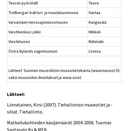
Teuvan pyörätalli
Teuva
Trollbergan traktori- ja maatalousmuseo
Vantaa
Varsamäen Hevosajoneuvomuseo
Kangasala
Viestikeskus Lokki
Mikkeli
Viestimuseo
Riihimäki
Östra Nylands vagnmuseum
Loviisa
Lähteet: Suomen museoliiton museotietokanta (www.museot.fi)
sekä museoiden ilmoitukset ja www-sivut.
Lähteet:
Liimatainen, Kirsi (2007). Tiehallinnon museotiet ja -
sillat. Tiehallinto.
Matkailukohteiden kävijämäärät 2004-2006. Tuomas
Santasalo Ky & MEK.