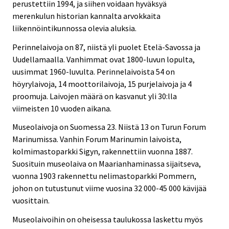
perustettiin 1994, ja siihen voidaan hyväksyä
merenkulun historian kannalta arvokkaita
liikennöintikunnossa olevia aluksia.
Perinnelaivoja on 87, niistä yli puolet Etelä-Savossa ja
Uudellamaalla. Vanhimmat ovat 1800-luvun lopulta,
uusimmat 1960-luvulta. Perinnelaivoista 54 on
höyrylaivoja, 14 moottorilaivoja, 15 purjelaivoja ja 4
proomuja. Laivojen määrä on kasvanut yli 30:lla
viimeisten 10 vuoden aikana.
Museolaivoja on Suomessa 23. Niistä 13 on Turun Forum
Marinumissa. Vanhin Forum Marinumin laivoista,
kolmimastoparkki Sigyn, rakennettiin vuonna 1887.
Suosituin museolaiva on Maarianhaminassa sijaitseva,
vuonna 1903 rakennettu nelimastoparkki Pommern,
johon on tutustunut viime vuosina 32 000-45 000 kävijää
vuosittain.
Museolaivoihin on oheisessa taulukossa laskettu myös