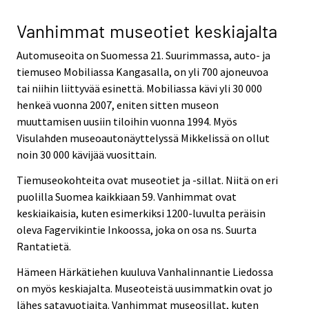
Vanhimmat museotiet keskiajalta
Automuseoita on Suomessa 21. Suurimmassa, auto- ja
tiemuseo Mobiliassa Kangasalla, on yli 700 ajoneuvoa
tai niihin liittyvää esinettä. Mobiliassa kävi yli 30 000
henkeä vuonna 2007, eniten sitten museon
muuttamisen uusiin tiloihin vuonna 1994. Myös
Visulahden museoautonäyttelyssä Mikkelissä on ollut
noin 30 000 kävijää vuosittain.
Tiemuseokohteita ovat museotiet ja -sillat. Niitä on eri
puolilla Suomea kaikkiaan 59. Vanhimmat ovat
keskiaikaisia, kuten esimerkiksi 1200-luvulta peräisin
oleva Fagervikintie Inkoossa, joka on osa ns. Suurta
Rantatietä.
Hämeen Härkätiehen kuuluva Vanhalinnantie Liedossa
on myös keskiajalta. Museoteistä uusimmatkin ovat jo
lähes satavuotiaita. Vanhimmat museosillat, kuten