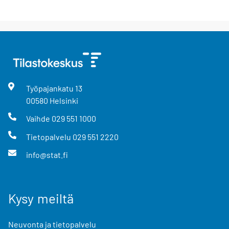
Työpajankatu
13
00580
Helsinki
Vaihde
029 551 1000
Tietopalvelu
029 551 2220
info@stat.fi
Kysy meiltä
Neuvonta ja tietopalvelu