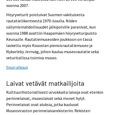
vuonna 2007.
Höyryveturit poistuivat Suomen vakituisesta
rautatieliikenteestä 1970-luvulla. Niiden
säilymismahdollisuudet jälkipolville paranivat, kun
vuonna 1988 avattiin Haapamäen höyryveturipuisto
Keuruulle. Rautatiemuseoiden joukkoon on tässä
laskettu myös Kouvolan pienoisrautatiemuseo ja
Nykarleby Jernväg, johon kuuluu museorautatie sekä
veturitallissa toimiva museo.
Sivun alkuun
Laivat vetävät matkailijoita
Kulttuurihistoriallisesti arvokkaita laivoja ovat etenkin
perinnelaivat, museolaivat sekä monet hylyt.
Perinnelaivat ovat aluksia, jotka kuuluvat
Museoviraston perinnelaivarekisteriin. Rekisteri