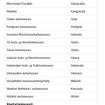
Merstolan Pysäkki
Harjavalta
Mobilia
Kangasala
Oulun automuseo
Oulu
Pattijoen konemuseo
Pattijoki
Suomen Moottoriurheilumuseo
Helsinki
TS Auto- ja Viestintämuseo
Turku
Turun Automuseo
Turku
Vaasan Auto- ja Moottorimuseo
Vaasa
Vammalan Auto- ja Traktorimuseo
Vammala
Varkauden automuseo
Varkaus
Visulahden museoautonäyttely
Mikkeli
Wanhat Wehkeet -automuseo
Karstula
Ähtärin automuseo
Ähtäri
Rautatiemuseot: