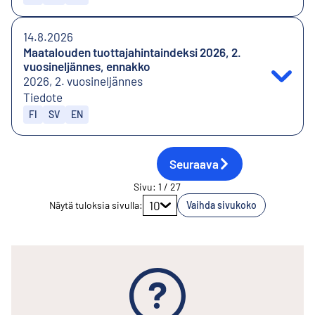
14.8.2026
Maatalouden tuottajahintaindeksi 2026, 2.
vuosineljännes, ennakko
2026, 2. vuosineljännes
Tiedote
Julkaistaan kielillä
FI
SV
EN
Seuraava
Sivu
:
1
/
27
Siirry sivulle
10
Näytä tuloksia sivulla
:
Vaihda sivukoko