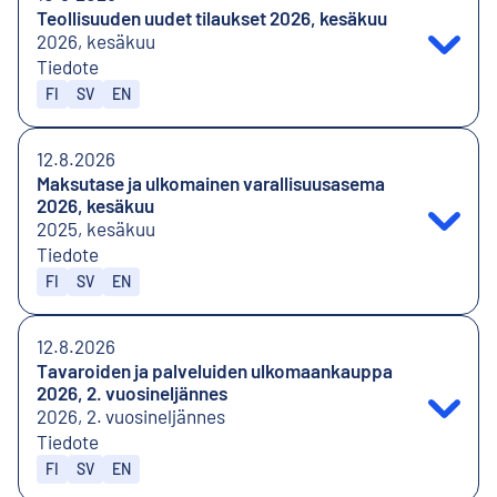
Teollisuuden uudet tilaukset 2026, kesäkuu
2026, kesäkuu
Tiedote
Julkaistaan kielillä
FI
SV
EN
12.8.2026
Maksutase ja ulkomainen varallisuusasema
2026, kesäkuu
2025, kesäkuu
Tiedote
Julkaistaan kielillä
FI
SV
EN
12.8.2026
Tavaroiden ja palveluiden ulkomaankauppa
2026, 2. vuosineljännes
2026, 2. vuosineljännes
Tiedote
Julkaistaan kielillä
FI
SV
EN