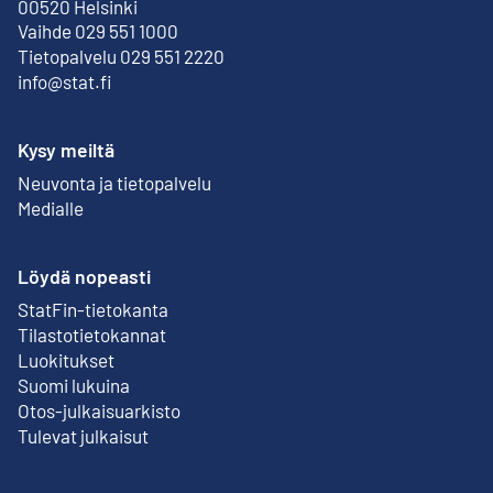
Ulkoinen linkki
00520 Helsinki
Vaihde 029 551 1000
Tietopalvelu 029 551 2220
info@stat.fi
Kysy meiltä
Neuvonta ja tietopalvelu
Medialle
Löydä nopeasti
StatFin-tietokanta
Ulkoinen linkki
Tilastotietokannat
Luokitukset
Suomi lukuina
Otos-julkaisuarkisto
Ulkoinen linkki
Tulevat julkaisut