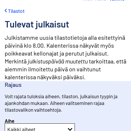
i
r
Tilastot
r
y
Tulevat julkaisut
s
i
s
Julkistamme uusia tilastotietoja alla esitettyinä
ä
päivinä klo 8.00. Kalenterissa näkyvät myös
l
poikkeavat kellonajat ja perutut julkaisut.
t
ö
Merkintä
julkistuspäivää muutettu
tarkoittaa, että
ö
aiemmin ilmoitettu päivä on vaihtunut
n
kalenterissa näkyväksi päiväksi.
Rajaus
Voit rajata tuloksia aiheen, tilaston, julkaisun tyypin ja
ajankohdan mukaan. Aiheen valitseminen rajaa
tilastovalikon vaihtoehtoja.
Aihe
Kaikki aiheet