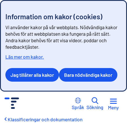
Information om kakor (cookies)
Vi använder kakor på vår webbplats. Nödvändiga kakor
behövs för att webbplatsen ska fungera på rätt sätt.
Andra kakor behövs för att visa videor, poddar och
feedbacktjäster.
Läs mer om kakor.
Jag tillåter alla kakor
Bara nödvändiga kakor
G
å
Språk
Sökning
Meny
t
i
Klassificeringar och dokumentation
l