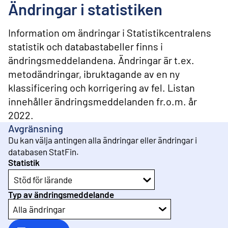
l
Ändringar i statistiken
i
n
n
Information om ändringar i Statistikcentralens
e
statistik och databastabeller finns i
h
ändringsmeddelandena. Ändringar är t.ex.
å
l
metodändringar, ibruktagande av en ny
l
klassificering och korrigering av fel. Listan
innehåller ändringsmeddelanden fr.o.m. år
2022.
Avgränsning
Du kan välja antingen alla ändringar eller ändringar i
databasen StatFin.
Statistik
Stöd för lärande
Typ av ändringsmeddelande
Alla ändringar