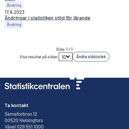
Ändring
17.8.2023
Ändringar i statistiken stöd för lärande
Ändring
Sida
:
1
/
1
Gå till sidan
10
Visa resultat på sidan
:
Ändra sidstorlek
Ta kontakt
Semaforbron 12
Extern länk
00520 Helsingfors
Växel 029 551 1000