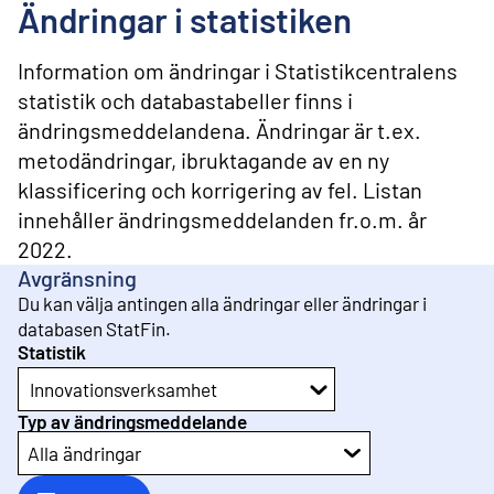
l
Ändringar i statistiken
i
n
n
Information om ändringar i Statistikcentralens
e
statistik och databastabeller finns i
h
ändringsmeddelandena. Ändringar är t.ex.
å
l
metodändringar, ibruktagande av en ny
l
klassificering och korrigering av fel. Listan
innehåller ändringsmeddelanden fr.o.m. år
2022.
Avgränsning
Du kan välja antingen alla ändringar eller ändringar i
databasen StatFin.
Statistik
Innovationsverksamhet
Typ av ändringsmeddelande
Alla ändringar