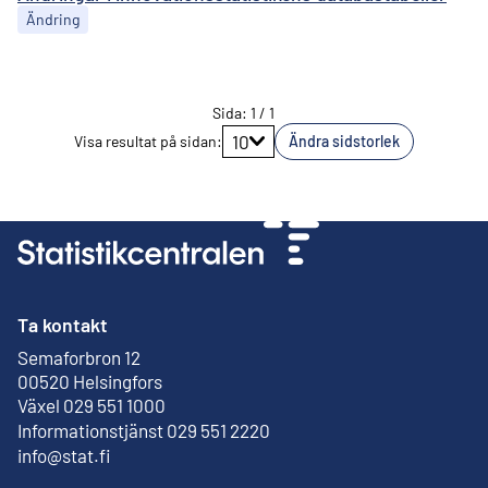
Ändring
Sida
:
1
/
1
Gå till sidan
10
Visa resultat på sidan
:
Ändra sidstorlek
Ta kontakt
Semaforbron 12
Extern länk
00520 Helsingfors
Växel 029 551 1000
Informationstjänst 029 551 2220
info@stat.fi