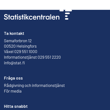
Ta kontakt
Semaforbron 12
Extern länk
00520 Helsingfors
Växel 029 551 1000
Informationstjänst 029 551 2220
info@stat.fi
Fråga oss
Rådgivning och informationstjänst
För media
Hitta snabbt