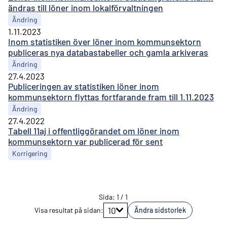
ändras till löner inom lokalförvaltningen
Ändring
1.11.2023
Inom statistiken över löner inom kommunsektorn
publiceras nya databastabeller och gamla arkiveras
Ändring
27.4.2023
Publiceringen av statistiken löner inom
kommunsektorn flyttas fortfarande fram till 1.11.2023
Ändring
27.4.2022
Tabell 11aj i offentliggörandet om löner inom
kommunsektorn var publicerad för sent
Korrigering
Sida
:
1
/
1
Gå till sidan
10
Visa resultat på sidan
:
Ändra sidstorlek