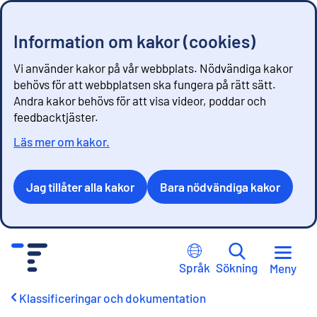
Information om kakor (cookies)
Vi använder kakor på vår webbplats. Nödvändiga kakor
behövs för att webbplatsen ska fungera på rätt sätt.
Andra kakor behövs för att visa videor, poddar och
feedbacktjäster.
Läs mer om kakor.
Jag tillåter alla kakor
Bara nödvändiga kakor
G
å
Språk
Sökning
Meny
t
i
Klassificeringar och dokumentation
l