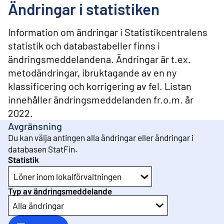
l
Ändringar i statistiken
i
n
n
Information om ändringar i Statistikcentralens
e
statistik och databastabeller finns i
h
ändringsmeddelandena. Ändringar är t.ex.
å
l
metodändringar, ibruktagande av en ny
l
klassificering och korrigering av fel. Listan
innehåller ändringsmeddelanden fr.o.m. år
2022.
Avgränsning
Du kan välja antingen alla ändringar eller ändringar i
databasen StatFin.
Statistik
Löner inom lokalförvaltningen
Typ av ändringsmeddelande
Alla ändringar