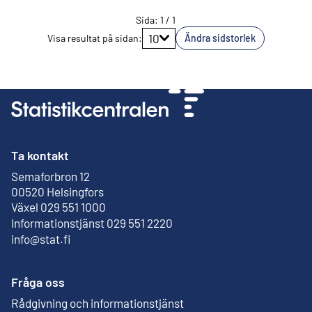
Sida
:
1
/
1
Gå till sidan
10
Visa resultat på sidan
:
Ändra sidstorlek
Ta kontakt
Semaforbron 12
Extern länk
00520 Helsingfors
Växel 029 551 1000
Informationstjänst 029 551 2220
info@stat.fi
Fråga oss
Rådgivning och informationstjänst