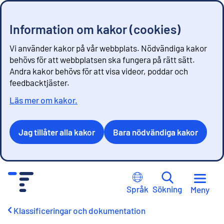
Information om kakor (cookies)
Vi använder kakor på vår webbplats. Nödvändiga kakor
behövs för att webbplatsen ska fungera på rätt sätt.
Andra kakor behövs för att visa videor, poddar och
feedbacktjäster.
Läs mer om kakor.
Jag tillåter alla kakor
Bara nödvändiga kakor
G
å
Språk
Sökning
Meny
t
i
Klassificeringar och dokumentation
l