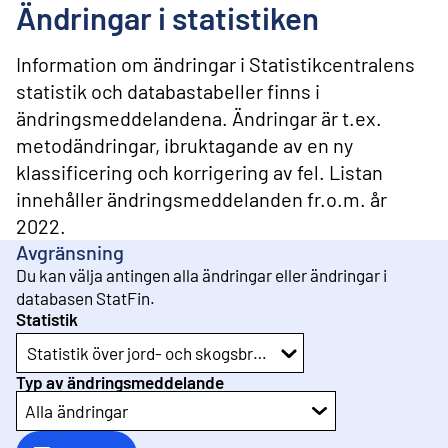
l
Ändringar i statistiken
i
n
n
Information om ändringar i Statistikcentralens
e
statistik och databastabeller finns i
h
ändringsmeddelandena. Ändringar är t.ex.
å
l
metodändringar, ibruktagande av en ny
l
klassificering och korrigering av fel. Listan
innehåller ändringsmeddelanden fr.o.m. år
2022.
Avgränsning
Du kan välja antingen alla ändringar eller ändringar i
databasen StatFin.
Statistik
Statistik över jord- och skogsbruksföretagens ekonomi
Typ av ändringsmeddelande
Alla ändringar