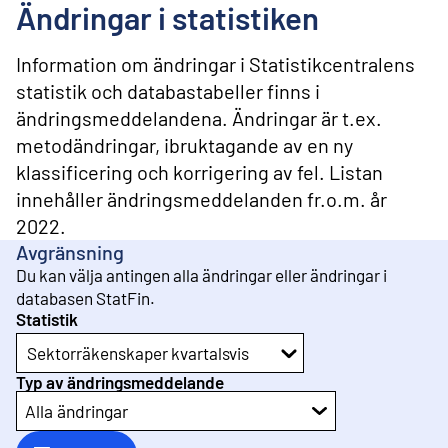
l
Ändringar i statistiken
i
n
n
Information om ändringar i Statistikcentralens
e
statistik och databastabeller finns i
h
ändringsmeddelandena. Ändringar är t.ex.
å
l
metodändringar, ibruktagande av en ny
l
klassificering och korrigering av fel. Listan
innehåller ändringsmeddelanden fr.o.m. år
2022.
Avgränsning
Du kan välja antingen alla ändringar eller ändringar i
databasen StatFin.
Statistik
Sektorräkenskaper kvartalsvis
Typ av ändringsmeddelande
Alla ändringar