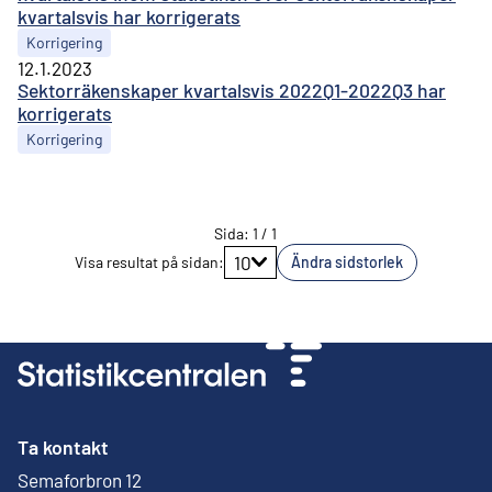
kvartalsvis har korrigerats
Korrigering
12.1.2023
Sektorräkenskaper kvartalsvis 2022Q1-2022Q3 har
korrigerats
Korrigering
Sida
:
1
/
1
Gå till sidan
10
Visa resultat på sidan
:
Ändra sidstorlek
Ta kontakt
Semaforbron 12