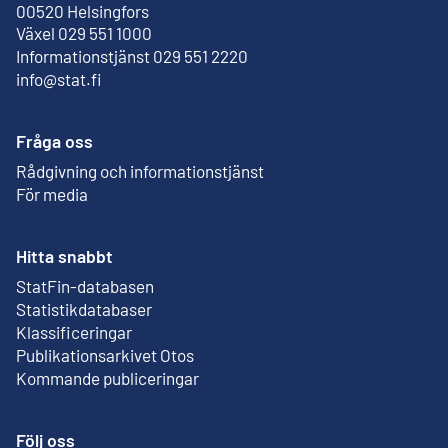
Extern länk
00520 Helsingfors
Växel 029 551 1000
Informationstjänst 029 551 2220
info@stat.fi
Fråga oss
Rådgivning och informationstjänst
För media
Hitta snabbt
StatFin-databasen
Extern länk
Statistikdatabaser
Klassificeringar
Publikationsarkivet Otos
Extern länk
Kommande publiceringar
Följ oss