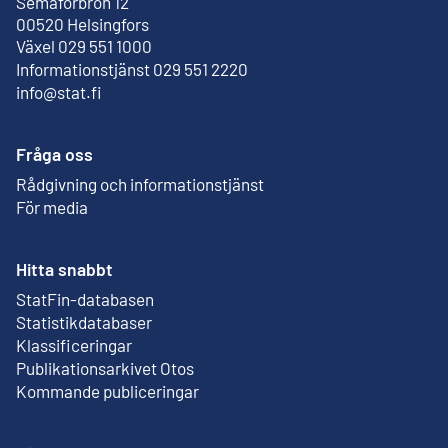
Semaforbron 12
Extern länk
00520 Helsingfors
Växel 029 551 1000
Informationstjänst 029 551 2220
info@stat.fi
Fråga oss
Rådgivning och informationstjänst
För media
Hitta snabbt
StatFin-databasen
Extern länk
Statistikdatabaser
Klassificeringar
Publikationsarkivet Otos
Extern länk
Kommande publiceringar