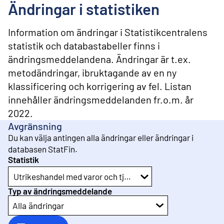
l
Ändringar i statistiken
i
n
n
Information om ändringar i Statistikcentralens
e
statistik och databastabeller finns i
h
ändringsmeddelandena. Ändringar är t.ex.
å
l
metodändringar, ibruktagande av en ny
l
klassificering och korrigering av fel. Listan
innehåller ändringsmeddelanden fr.o.m. år
2022.
Avgränsning
Du kan välja antingen alla ändringar eller ändringar i
databasen StatFin.
Statistik
Utrikeshandel med varor och tjänster
Typ av ändringsmeddelande
Alla ändringar