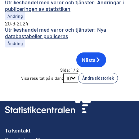
Utrikeshandel med varor och tjänster: Ändringar i
publiceringen av statistiken
Ändring
20.6.2024
Utrikeshandel med varor och tjänster: Nya
databastabeller publiceras
Ändring
Nästa
Sida
:
1
/
2
Gå till sidan
10
Visa resultat på sidan
:
Ändra sidstorlek
Ta kontakt