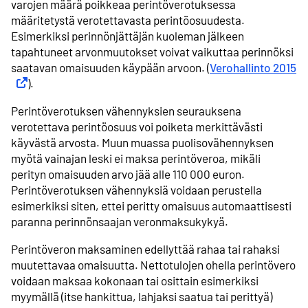
varojen määrä poikkeaa perintö­verotuksessa
määritetystä verotettavasta perintö­osuudesta.
Esimerkiksi perinnön­jättäjän kuoleman jälkeen
tapahtuneet arvonmuutokset voivat vaikuttaa perinnöksi
saatavan omaisuuden käypään arvoon. (
Verohallinto 2015
Ul
).
Perintöverotuksen vähennyksien seurauksena
verotettava perintöosuus voi poiketa merkittävästi
käyvästä arvosta. Muun muassa puoliso­vähennyksen
myötä vainajan leski ei maksa perintöveroa, mikäli
perityn omaisuuden arvo jää alle 110 000 euron.
Perintöverotuksen vähennyksiä voidaan perustella
esimerkiksi siten, ettei peritty omaisuus automaattisesti
paranna perinnönsaajan veronmaksu­kykyä.
Perintöveron maksaminen edellyttää rahaa tai rahaksi
muutettavaa omaisuutta. Nettotulojen ohella perintövero
voidaan maksaa kokonaan tai osittain esimerkiksi
myymällä (itse hankittua, lahjaksi saatua tai perittyä)