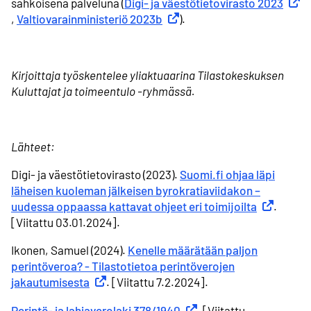
sähköisenä palveluna (
Digi- ja väestötietovirasto 2023
Ulkoi
,
Valtiovarainministeriö 2023b
Ulkoinen linkki
).
Kirjoittaja työskentelee yliaktuaarina Tilastokeskuksen
Kuluttajat ja toimeentulo -ryhmässä.
Lähteet:
Digi- ja väestötietovirasto (2023).
Suomi.fi ohjaa läpi
läheisen kuoleman jälkeisen byrokratiaviidakon –
uudessa oppaassa kattavat ohjeet eri toimijoilta
Ulkoinen l
.
[Viitattu 03.01.2024].
Ikonen, Samuel (2024).
Kenelle määrätään paljon
perintöveroa? - Tilastotietoa perintöverojen
jakautumisesta
Ulkoinen linkki
. [Viitattu 7.2.2024].
Perintö- ja lahjaverolaki 378/1940
Ulkoinen linkki
. [Viitattu