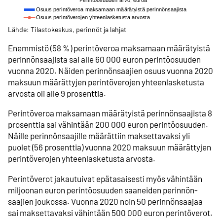
Lähde: Tilastokeskus, perinnöt ja lahjat
Enemmistö (58 %) perintöveroa maksamaan määrätyistä
perinnönsaajista sai alle 60 000 euron perintöosuuden
vuonna 2020. Näiden perinnön­saajien osuus vuonna 2020
maksuun määrättyjen perintöverojen yhteenlasketusta
arvosta oli alle 9 prosenttia.
Perintöveroa maksamaan määrätyistä perinnönsaajista 8
prosenttia sai vähintään 200 000 euron perintö­osuuden.
Näille perinnönsaajille määrättiin maksettavaksi yli
puolet (56 prosenttia) vuonna 2020 maksuun määrättyjen
perintöverojen yhteen­lasketusta arvosta.
Perintöverot jakautuivat epätasaisesti myös vähintään
miljoonan euron perintöosuuden saaneiden perinnön­
saajien joukossa. Vuonna 2020 noin 50 perinnönsaajaa
sai maksettavaksi vähintään 500 000 euron perintöverot.