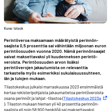
Kuva: Istock
Perintöveroa maksamaan määrätyistä perinnön­
saajista 0,5 prosenttia sai vähintään miljoonan euron
perintö­osuuden vuonna 2020. Nämä perinnönsaajat
saivat maksettavaksi yli kuudenneksen perintö­
veroista. Perintö­osuuden arvon lisäksi
perintöverojen jakautumista on relevanttia
tarkastella myös esimerkiksi sukulaisuus­suhteen,
iän ja tulojen mukaan.
Tilastokeskus julkaisi marraskuussa 2023 ensimmäistä
kertaa rekisteri­pohjaista jakauma­tietoa perintö­veroista
osana perinnöt ja lahjat -tilastoa (
Tilastokeskus 2023a
Ulkoi
). Tilaston mukaan hieman yli 40 prosenttia perinnön­
saajista eli noin 58 900 henkilöä sai maksettavaksi