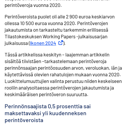
perintöveroja vuonna 2020.
Perintöveroista puolet oli alle 2 900 euroa keskiarvon
ollessa 10 500 euroa vuonna 2020. Perintöverojen
jakautumista on tarkasteltu tarkemmin erillisessä
Tilastokeskuksen Working Papers -julkaisusarjan
julkaisussa (
Ikonen 2024
Ulkoinen linkki
).
Tässä artikkelissa keskityn – laajemman artikkelin
sisältöä tiivistäen –tarkastelemaan perintö­veroja
perinnön­saajan perintö­osuuden arvon, veroluokan, iän ja
käytettävissä olevien rahatulojen mukaan vuonna 2020.
Luokittelu­muuttujien valinta perustuu niiden keskeiseen
rooliin analysoitaessa perintöverojen jakautumista ja
keskimääräisen perintöveron suuruutta.
Perinnön­saajista 0,5 prosenttia sai
maksettavaksi yli kuudenneksen
perintöveroista