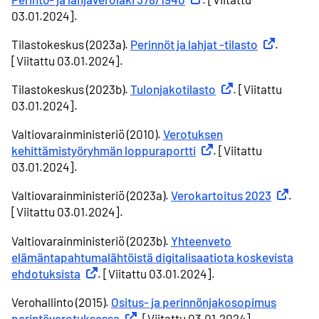
03.01.2024].
Tilastokeskus (2023a).
Perinnöt ja lahjat -tilasto
Ulkoinen lin
.
[Viitattu 03.01.2024].
Tilastokeskus (2023b).
Tulonjakotilasto
Ulkoinen linkki
. [Viitattu
03.01.2024].
Valtiovarainministeriö (2010).
Verotuksen
kehittämistyöryhmän loppuraportti
Ulkoinen linkki
. [Viitattu
03.01.2024].
Valtiovarainministeriö (2023a).
Verokartoitus 2023
Ulkoinen 
.
[Viitattu 03.01.2024].
Valtiovarainministeriö (2023b).
Yhteenveto
elämäntapahtumalähtöistä digitalisaatiota koskevista
ehdotuksista
Ulkoinen linkki
. [Viitattu 03.01.2024].
Verohallinto (2015).
Ositus- ja perinnönjakosopimus
perintöverotuksessa
Ulkoinen linkki
. [Viitattu 03.01.2024].