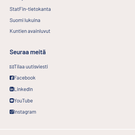
StatFin-tietokanta
Ulkoinen linkki
Suomi lukuina
Kuntien avainluvut
Seuraa meitä
Ulkoinen linkki
Tilaa uutisviesti
Ulkoinen linkki
Facebook
Ulkoinen linkki
LinkedIn
Ulkoinen linkki
YouTube
Ulkoinen linkki
Instagram