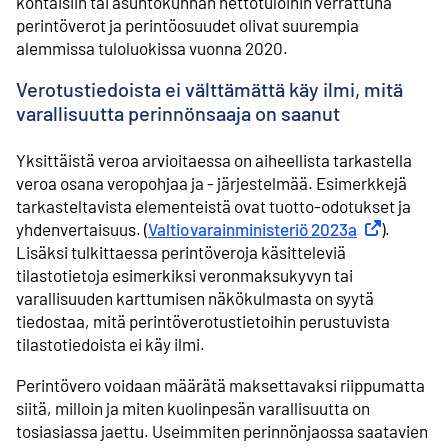
kohtaisiin tai asuntokunnan nettotuloihin verrattuna
perintöverot ja perintöosuudet olivat suurempia
alemmissa tuloluokissa vuonna 2020.
Verotustiedoista ei välttämättä käy ilmi, mitä
varallisuutta perinnönsaaja on saanut
Yksittäistä veroa arvioitaessa on aiheellista tarkastella
veroa osana veropohjaa ja - järjestelmää. Esimerkkejä
tarkasteltavista elementeistä ovat tuotto-odotukset ja
yhdenvertaisuus. (
Valtiovarainministeriö 2023a
Ulkoinen lin
).
Lisäksi tulkittaessa perintöveroja käsitteleviä
tilastotietoja esimerkiksi veronmaksu­kyvyn tai
varallisuuden karttumisen näkökulmasta on syytä
tiedostaa, mitä perintöverotus­tietoihin perustuvista
tilasto­tiedoista ei käy ilmi.
Perintövero voidaan määrätä maksettavaksi riippumatta
siitä, milloin ja miten kuolinpesän varallisuutta on
tosiasiassa jaettu. Useimmiten perinnönjaossa saatavien