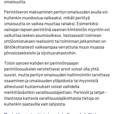
omaisuutta.
Perintöveron maksaminen perityn omaisuuden avulla voi
kuitenkin muodostua vaikeaksi, mikäli perittyä
omaisuutta on vaikea muuttaa rahaksi. Esimerkiksi
vainajan lapsen perintönä saaman kiinteistön myyntiin voi
vaikuttaa lesken asumis­oikeus. Vastaavasti toimivan
yhtiö­omistuksen realisointi tai toiminnan jatkaminen on
lähtökohtaisesti vaikeampaa verrattuna muun muassa
pörssi­osakkeisiin ja sijoitus­rahastoihin.
Toisin sanoen kahden eri perinnönsaajan
perintöosuuksien verotettavat arvot voivat olla yhtä
suuret, mutta perityn omaisuuden hallinnointiin tarvittava
osaaminen ja omaisuuden ylläpidosta tai myynnistä
aiheutuvat kustannukset voivat vaihdella
merkittävästikin varallisuus­lajeittain. Perinnöt ja lahjat -
tilastossa kattavia varallisuuslaji­kohtaisia tietoja on
kuitenkin saatavilla vain lahjoista.