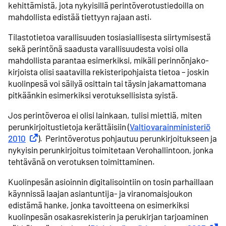
kehittämistä, jota nykyisillä perintöverotus­tiedoilla on
mahdollista edistää tiettyyn rajaan asti.
Tilastotietoa varallisuuden tosiasiallisesta siirtymisestä
sekä perintönä saadusta varallisuudesta voisi olla
mahdollista parantaa esimerkiksi, mikäli perinnönjako­
kirjoista olisi saatavilla rekisteri­pohjaista tietoa – joskin
kuolinpesä voi säilyä osittain tai täysin jakamattomana
pitkäänkin esimerkiksi verotuksellisista syistä.
Jos perintöveroa ei olisi lainkaan, tulisi miettiä, miten
perunkirjoitus­tietoja kerättäisiin (
Valtiovarainministeriö
2010
Ulkoinen linkki
). Perintöverotus pohjautuu perunkirjoitukseen ja
nykyisin perunkirjoitus toimitetaan Verohallintoon, jonka
tehtävänä on verotuksen toimittaminen.
Kuolinpesän asioinnin digitalisointiin on tosin parhaillaan
käynnissä laajan asiantuntija- ja viranomais­joukon
edistämä hanke, jonka tavoitteena on esimerkiksi
kuolinpesän osakas­rekisterin ja perukirjan tarjoaminen