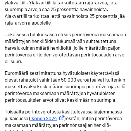
yläkvartiili. Yläkvartiililla tarkoitetaan raja-arvoa, jota
suurempia arvoja saa 25 prosenttia havainnoista.
Alakvartiili tarkoittaa, että havainnoista 25 prosenttia jää
raja-arvon alapuolelle.
Jokaisessa tuloluokassa oli siis perintöveroa maksamaan
määrättyjen henkilöiden lukumäärään suhteutettuna
harvalukuinen määrä henkilöitä, joille määrättiin paljon
perintöveroa eli joiden verotettavan perintö­osuuden arvo
oli suuri.
Euromääräisesti mitattuna hyvätuloiset (käytettävissä
olevat rahatulot vähintään 50 000 euroa) saivat kuitenkin
maksettavaksi keskimäärin suurimpia perintöveroja, sillä
perintöveroa maksamaan määrättyjen hyvätuloisten
perintö­osuuksien arvot olivat keskimäärin suurimpia.
Toisaalta perintöverotusta käsittelevässä laajemmassa
julkaisussa (
Ikonen 2024
Ulkoinen linkki
) esitän, miten perintöveroa
maksamaan määrättyjen perinnön­saajien henkilö­