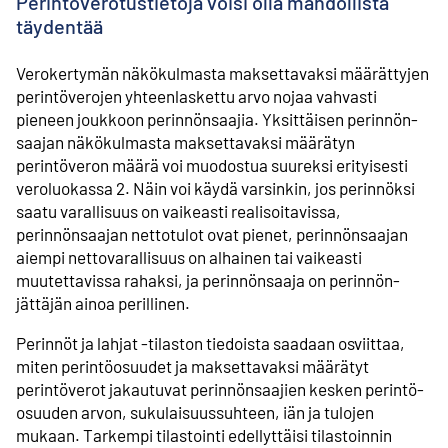
Perintöverotustietoja voisi olla mahdollista
täydentää
Verokertymän näkökulmasta maksettavaksi määrättyjen
perintöverojen yhteenlaskettu arvo nojaa vahvasti
pieneen joukkoon perinnönsaajia. Yksittäisen perinnön­
saajan näkökulmasta maksettavaksi määrätyn
perintöveron määrä voi muodostua suureksi erityisesti
veroluokassa 2. Näin voi käydä varsinkin, jos perinnöksi
saatu varallisuus on vaikeasti realisoitavissa,
perinnönsaajan nettotulot ovat pienet, perinnönsaajan
aiempi nettovarallisuus on alhainen tai vaikeasti
muutettavissa rahaksi, ja perinnönsaaja on perinnön­
jättäjän ainoa perillinen.
Perinnöt ja lahjat -tilaston tiedoista saadaan osviittaa,
miten perintöosuudet ja maksettavaksi määrätyt
perintöverot jakautuvat perinnönsaajien kesken perintö­
osuuden arvon, sukulaisuus­suhteen, iän ja tulojen
mukaan. Tarkempi tilastointi edellyttäisi tilastoinnin