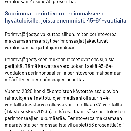
veroluokan 2 osuus 30 prosenttia.
Suurimmat perintöverot enimmäkseen
hyvätuloisille, joista enemmistö 45–64-vuotiaita
Perimysjärjestys vaikuttaa siihen, miten perintöveroa
maksamaan määrätyt perinnön­saajat jakautuvat
veroluokan, iän ja tulojen mukaan.
Perimys­järjestyksen mukaan lapset ovat ensisijaisia
perijöitä. Tämä kasvattaa veroluokan 1 sekä 45–64-
vuotiaiden perinnönsaajien ja perintöveroa maksamaan
määrättyjen perinnön­saajien osuutta.
Vuonna 2020 henkilökohtaisten käytettävissä olevien
rahatulojen eli nettotulojen mediaani oli suurin 44-
vuotiailla keskiarvon ollessa suurimmillaan 47-vuotiailla
(Tilastokeskus 2023b), mikä osaltaan lisäsi suurituloisten
perinnönsaajien lukumäärää. Perintöveroa maksamaan
määrätyistä perinnön­saajista yli puolet (53 prosenttia) oli