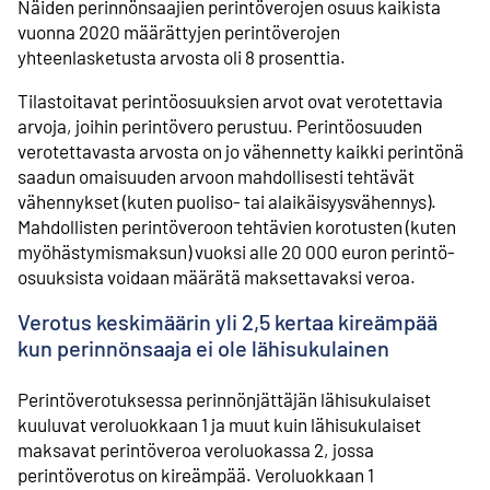
Näiden perinnönsaajien perintöverojen osuus kaikista
vuonna 2020 määrättyjen perintöverojen
yhteenlasketusta arvosta oli 8 prosenttia.
Tilastoitavat perintö­osuuksien arvot ovat verotettavia
arvoja, joihin perintövero perustuu. Perintöosuuden
verotettavasta arvosta on jo vähennetty kaikki perintönä
saadun omaisuuden arvoon mahdollisesti tehtävät
vähennykset (kuten puoliso- tai alaikäisyys­vähennys).
Mahdollisten perintöveroon tehtävien korotusten (kuten
myöhästymis­maksun) vuoksi alle 20 000 euron perintö­
osuuksista voidaan määrätä maksettavaksi veroa.
Verotus keskimäärin yli 2,5 kertaa kireämpää
kun perinnönsaaja ei ole lähisukulainen
Perintöverotuksessa perinnönjättäjän lähisukulaiset
kuuluvat veroluokkaan 1 ja muut kuin lähisukulaiset
maksavat perintöveroa veroluokassa 2, jossa
perintöverotus on kireämpää. Veroluokkaan 1