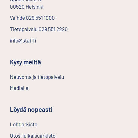
00520
Helsinki
Ulkoinen linkki
Vaihde
029 551 1000
Tietopalvelu
029 551 2220
info@stat.fi
Kysy meiltä
Neuvonta ja tietopalvelu
Medialle
Löydä nopeasti
Lehtiarkisto
Ulkoinen linkki
Otos-julkaisuarkisto
Ulkoinen linkki