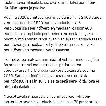
luokiteltavia lähisukulaisia ovat esimerkiksi perinnön­
jättäjän lapset ja puoliso.
Vuonna 2020 perintöverojen mediaani oli alle 2 500 euroa
veroluokassa 1 ja 6 500 euroa veroluokassa 2.
Veroluokassa 1 perintöverojen mediaani oli noin 400
euroa alhaisempi kuin perintöverojen mediaani, joka
huomioi molemmat veroluokat. Sen sijaan veroluokassa 2
perintöverojen mediaani oli yli 2,5 kertaa suurempi kuin
perintö­verojen mediaani veroluokassa 1.
Perintöveroa maksamaan määrätyistä perinnön­saajista
84 prosenttia sai maksettavaksi perintöveroa
veroluokassa 1 ja 17 prosenttia veroluokassa 2 vuonna
2020. Sama perinnönsaaja voi saada verotettavia
perintöosuuksia lähi­sukulaiselta sekä henkilöltä, joka ei
ole lähisukulainen.
Maksettavaksi määrättyjen perintöverojen yhteen­
lasketusta arvosta veroluokan 1 osuus oli 70 prosenttia ja