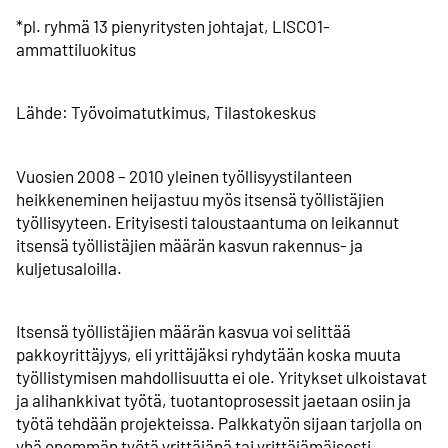
*pl. ryhmä 13 pienyritysten johtajat, LISCO1-
ammattiluokitus
Lähde: Työvoima­tutkimus, Tilastokeskus
Vuosien 2008 – 2010 yleinen työllisyystilanteen
heikkeneminen heijastuu myös itsensä työllistäjien
työllisyyteen. Erityisesti taloustaantuma on leikannut
itsensä työllistäjien määrän kasvun rakennus- ja
kuljetusaloilla.
Itsensä työllistäjien määrän kasvua voi selittää
pakkoyrittäjyys, eli yrittäjäksi ryhdytään koska muuta
työllistymisen mahdollisuutta ei ole. Yritykset ulkoistavat
ja alihankkivat työtä, tuotantoprosessit jaetaan osiin ja
työtä tehdään projekteissa. Palkkatyön sijaan tarjolla on
yhä enemmän työtä yrittäjänä tai yrittäjämäisesti