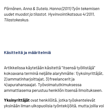
Pärnänen, Anna & Sutela, Hanna (2011) Työn tekemisen
uudet muodot ja tilastot. Hyvinvointikatsaus 4/2011,
Tilastokeskus.
Käsitteitä ja määritelmiä
Artikkelissa käytetään käsitettä ”itsensä työllistäjä”
kokoavana terminä neljälle alaryhmälle: 1) yksinyrittäjät,
2) ammatinharjoittajat, 3) freelancerit ja
4) apurahansaajat. Työvoima­tutkimuksessa
ammattiasema perustuu henkilön itsensä ilmoitukseen.
Yksinyrittäjät
ovat henkilöitä, jotka työskentelevät
yksinään ilman ulkopuolisia työntekijöitä, mutta joilla voi