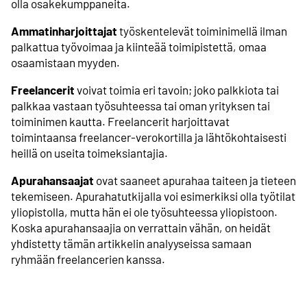
olla osakekumppaneita.
Ammatin­harjoittajat
työskentelevät toiminimellä ilman
palkattua työvoimaa ja kiinteää toimipistettä, omaa
osaamistaan myyden.
Freelancerit
voivat toimia eri tavoin; joko palkkiota tai
palkkaa vastaan työsuhteessa tai oman yrityksen tai
toiminimen kautta. Freelancerit harjoittavat
toimintaansa freelancer-verokortilla ja lähtökohtaisesti
heillä on useita toimeksiantajia.
Apurahansaajat
ovat saaneet apurahaa taiteen ja tieteen
tekemiseen. Apurahatutkijalla voi esimerkiksi olla työtilat
yliopistolla, mutta hän ei ole työsuhteessa yliopistoon.
Koska apurahansaajia on verrattain vähän, on heidät
yhdistetty tämän artikkelin analyyseissa samaan
ryhmään freelancerien kanssa.