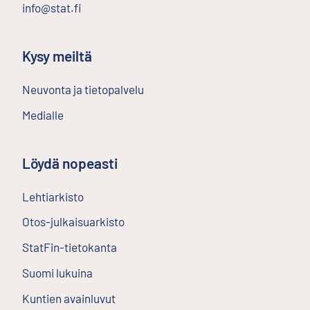
info@stat.fi
Kysy meiltä
Neuvonta ja tietopalvelu
Medialle
Löydä nopeasti
Lehtiarkisto
Ulkoinen linkki
Otos-julkaisuarkisto
Ulkoinen linkki
StatFin-tietokanta
Ulkoinen linkki
Suomi lukuina
Kuntien avainluvut