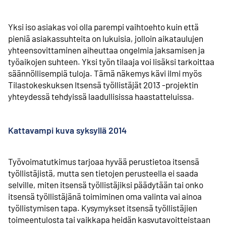
Yksi iso asiakas voi olla parempi vaihtoehto kuin että
pieniä asiakassuhteita on lukuisia, jolloin aikataulujen
yhteen­­sovittaminen aiheuttaa ongelmia jaksamisen ja
työaikojen suhteen. Yksi työn tilaaja voi lisäksi tarkoittaa
säännöllisempiä tuloja. Tämä näkemys kävi ilmi myös
Tilastokeskuksen Itsensä työllistäjät 2013 -projektin
yhteydessä tehdyissä laadullisissa haastatteluissa.
Kattavampi kuva syksyllä 2014
Työvoimatutkimus tarjoaa hyvää perustietoa itsensä
työllistäjistä, mutta sen tietojen perusteella ei saada
selville, miten itsensä työllistäjiksi päädytään tai onko
itsensä työllistäjänä toimiminen oma valinta vai ainoa
työllistymisen tapa. Kysymykset itsensä työllistäjien
toimeentulosta tai vaikkapa heidän kasvutavoitteistaan