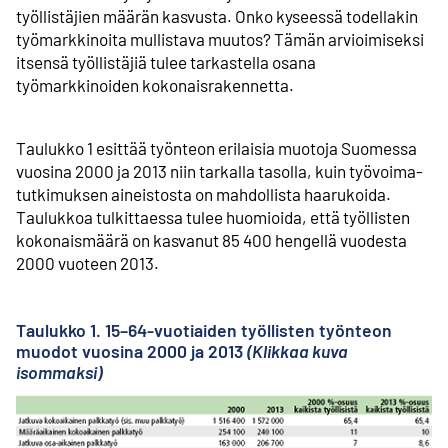
työllistäjien määrän kasvusta. Onko kyseessä todellakin
työmarkkinoita mullistava muutos? Tämän arvioimiseksi
itsensä työllistäjiä tulee tarkastella osana
työmarkkinoiden kokonais­rakennetta.
Taulukko 1 esittää työnteon erilaisia muotoja Suomessa
vuosina 2000 ja 2013 niin tarkalla tasolla, kuin työvoima­
tutkimuksen aineistosta on mahdollista haarukoida.
Taulukkoa tulkittaessa tulee huomioida, että työllisten
kokonaismäärä on kasvanut 85 400 hengellä vuodesta
2000 vuoteen 2013.
Taulukko 1. 15–64-vuotiaiden työllisten työnteon
muodot vuosina 2000 ja 2013
(Klikkaa kuva
isommaksi)
Ul