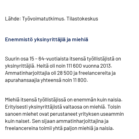
Lähde: Työvoimatutkimus. Tilastokeskus
Enemmistö yksinyrittäjiä ja miehiä
Suurin osa 15 – 64-vuotiaista itsensä työllistäjistä on
yksinyrittäjiä. Heitä oli noin 111 600 vuonna 2013.
Ammatinharjoittajia oli 28 500 ja freelancereita ja
apurahansaajia yhteensä noin 11 800.
Miehiä itsensä työllistäjissä on enemmän kuin naisia.
Erityisesti yksinyrittäjistä valtaosa on miehiä. Toisin
sanoen miehet ovat perustaneet yrityksen useammin
kuin naiset. Sen sijaan ammatin­­harjoittajina ja
freelancereina toimii yhtä paljon miehiä ja naisia.