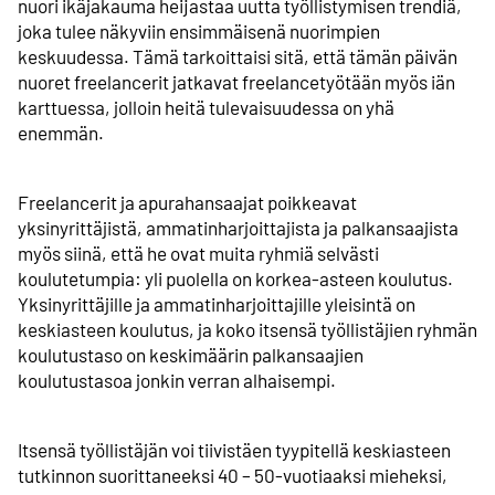
nuori ikäjakauma heijastaa uutta työllistymisen trendiä,
joka tulee näkyviin ensimmäisenä nuorimpien
keskuudessa. Tämä tarkoittaisi sitä, että tämän päivän
nuoret freelancerit jatkavat freelancetyötään myös iän
karttuessa, jolloin heitä tulevaisuudessa on yhä
enemmän.
Freelancerit ja apurahansaajat poikkeavat
yksinyrittäjistä, ammatin­harjoittajista ja palkansaajista
myös siinä, että he ovat muita ryhmiä selvästi
koulutetumpia: yli puolella on korkea-asteen koulutus.
Yksinyrittäjille ja ammatin­harjoittajille yleisintä on
keskiasteen koulutus, ja koko itsensä työllistäjien ryhmän
koulutustaso on keskimäärin palkansaajien
koulutustasoa jonkin verran alhaisempi.
Itsensä työllistäjän voi tiivistäen tyypitellä keskiasteen
tutkinnon suorittaneeksi 40 – 50-vuotiaaksi mieheksi,