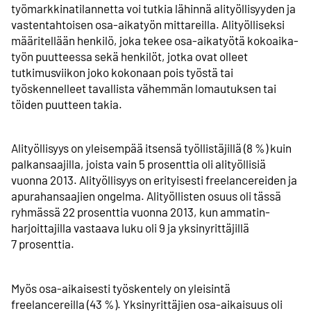
työmarkkina­­tilannetta voi tutkia lähinnä alityöllisyyden ja
vastentahtoisen osa-aikatyön mittareilla. Alityölliseksi
määritellään henkilö, joka tekee osa-aikatyötä koko­aika­
työn puutteessa sekä henkilöt, jotka ovat olleet
tutkimusviikon joko kokonaan pois työstä tai
työskennelleet tavallista vähemmän lomautuksen tai
töiden puutteen takia.
Alityöllisyys on yleisempää itsensä työllistäjillä (8 %) kuin
palkansaajilla, joista vain 5 prosenttia oli alityöllisiä
vuonna 2013. Alityöllisyys on erityisesti freelancereiden ja
apurahansaajien ongelma. Alityöllisten osuus oli tässä
ryhmässä 22 prosenttia vuonna 2013, kun ammatin­
harjoittajilla vastaava luku oli 9 ja yksinyrittäjillä
7 prosenttia.
Myös osa-aikaisesti työskentely on yleisintä
freelancereilla (43 %). Yksinyrittäjien osa-aikaisuus oli