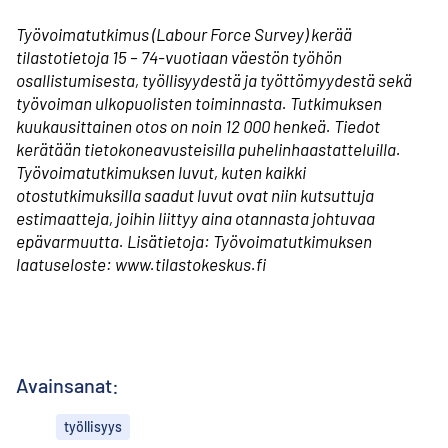
Työvoima­tutkimus
(Labour Force Survey) kerää
tilastotietoja 15 – 74-vuotiaan väestön työhön
osallistumisesta, työllisyydestä ja työttömyydestä sekä
työvoiman ulkopuolisten toiminnasta. Tutkimuksen
kuukausittainen otos on noin 12 000 henkeä. Tiedot
kerätään tietokone­avusteisilla puhelin­haastatteluilla.
Työvoima­tutkimuksen luvut, kuten kaikki
otostutkimuksilla saadut luvut ovat niin kutsuttuja
estimaatteja, joihin liittyy aina otannasta johtuvaa
epävarmuutta. Lisätietoja: Työvoima­tutkimuksen
laatuseloste: www.tilastokeskus.fi
Avainsanat:
työllisyys