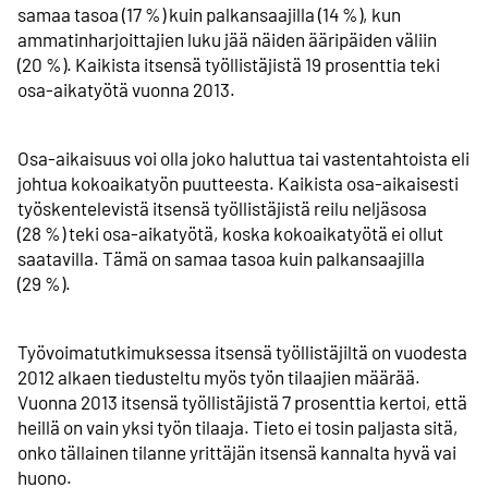
samaa tasoa (17 %) kuin palkansaajilla (14 %), kun
ammatin­harjoittajien luku jää näiden ääripäiden väliin
(20 %). Kaikista itsensä työllistäjistä 19 prosenttia teki
osa-aikatyötä vuonna 2013.
Osa-aikaisuus voi olla joko haluttua tai vastentahtoista eli
johtua koko­aika­työn puutteesta. Kaikista osa-aikaisesti
työskentelevistä itsensä työllistäjistä reilu neljäsosa
(28 %) teki osa-aikatyötä, koska kokoaikatyötä ei ollut
saatavilla. Tämä on samaa tasoa kuin palkansaajilla
(29 %).
Työvoima­tutkimuksessa itsensä työllistäjiltä on vuodesta
2012 alkaen tiedusteltu myös työn tilaajien määrää.
Vuonna 2013 itsensä työllistäjistä 7 prosenttia kertoi, että
heillä on vain yksi työn tilaaja. Tieto ei tosin paljasta sitä,
onko tällainen tilanne yrittäjän itsensä kannalta hyvä vai
huono.