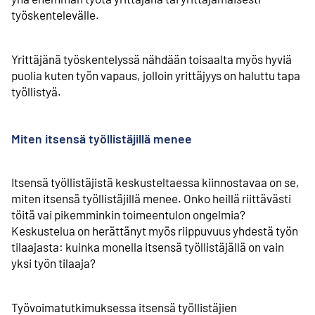
työskentelevälle.
Yrittäjänä työskentelyssä nähdään toisaalta myös hyviä
puolia kuten työn vapaus, jolloin yrittäjyys on haluttu tapa
työllistyä.
Miten itsensä työllistäjillä menee
Itsensä työllistäjistä keskusteltaessa kiinnostavaa on se,
miten itsensä työllistäjillä menee. Onko heillä riittävästi
töitä vai pikemminkin toimeentulon ongelmia?
Keskustelua on herättänyt myös riippuvuus yhdestä työn
tilaajasta: kuinka monella itsensä työllistäjällä on vain
yksi työn tilaaja?
Työvoima­tutkimuksessa itsensä työllistäjien