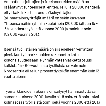
Ammatin­­harjoittajien ja freelancereiden määrä on
lisääntynyt suhteellisesti eniten, reilulla 20 000 hengellä
eli yli kaksin­kertaistunut. Yksinyrittäjien
(pl. maatalousyrittäjät) määrä on sekin kasvanut.
Yhteensä näihin ryhmiin kuului noin 120 000 iältään 15 –
64-vuotiasta työllistä vuonna 2000 ja mainitut noin
152 000 vuonna 2013.
Itsensä työllistäjien määrä on siis edelleen verrattain
pieni, kun työmarkkinoiden rakennetta katsoo
kokonaisuudessaan. Ryhmän yhteenlaskettu osuus
kaikista 15 – 64-vuotiaista työllisistä on vain noin
6 prosenttia eli reilun prosenttiyksikön enemmän kuin 13
vuotta aiemmin.
Työmarkkinoiden rakenne on säilynyt hämmästyttävän
samankaltaisena 2000-luvulla siltä osin, että noin kaksi
kolmasosaa työllisistä toimi sekä vuonna 2000 että 2013