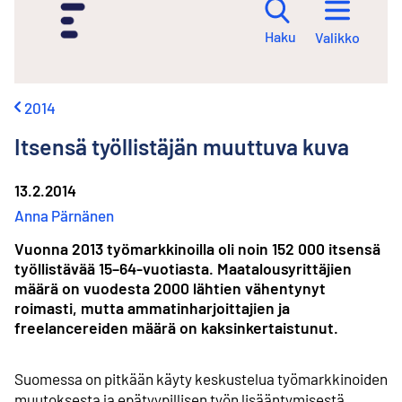
i
r
Haku
Valikko
r
y
s
i
2014
s
ä
Itsensä työllistäjän muuttuva kuva
l
t
ö
13.2.2014
ö
Anna Pärnänen
n
Vuonna 2013 työmarkkinoilla oli noin 152 000 itsensä
työllistävää 15–64-vuotiasta. Maatalousyrittäjien
määrä on vuodesta 2000 lähtien vähentynyt
roimasti, mutta ammatinharjoittajien ja
freelancereiden määrä on kaksinkertaistunut.
Suomessa on pitkään käyty keskustelua työmarkkinoiden
muutoksesta ja epätyypillisen työn lisääntymisestä.