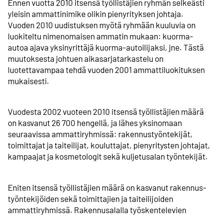
Ennen vuotta 2010 itsensä työllistäjien ryhmän selkeästi
yleisin ammattinimike olikin pienyrityksen johtaja.
Vuoden 2010 uudistuksen myötä ryhmään kuuluvia on
luokiteltu nimenomaisen ammatin mukaan: kuorma-
autoa ajava yksinyrittäjä kuorma-autoilijaksi, jne. Tästä
muutoksesta johtuen aika­sarja­­tarkastelu on
luotettavampaa tehdä vuoden 2001 ammatti­­luokituksen
mukaisesti.
Vuodesta 2002 vuoteen 2010 itsensä työllistäjien määrä
on kasvanut 26 700 hengellä, ja lähes yksinomaan
seuraavissa ammattiryhmissä: rakennustyöntekijät,
toimittajat ja taiteilijat, kouluttajat, pienyritysten johtajat,
kampaajat ja kosmetologit sekä kuljetusalan työntekijät.
Eniten itsensä työllistäjien määrä on kasvanut rakennus­­
työntekijöiden sekä toimittajien ja taiteilijoiden
ammattiryhmissä. Rakennusalalla työskentelevien