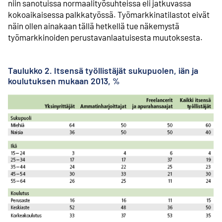
niin sanotuissa normaali­­työ­suhteissa eli jatkuvassa
kokoaikaisessa palkkatyössä. Työmarkkina­tilastot eivät
näin ollen ainakaan tällä hetkellä tue näkemystä
työmarkkinoiden perustavan­­laatuisesta muutoksesta.
Taulukko 2. Itsensä työllistäjät sukupuolen, iän ja
koulutuksen mukaan 2013, %