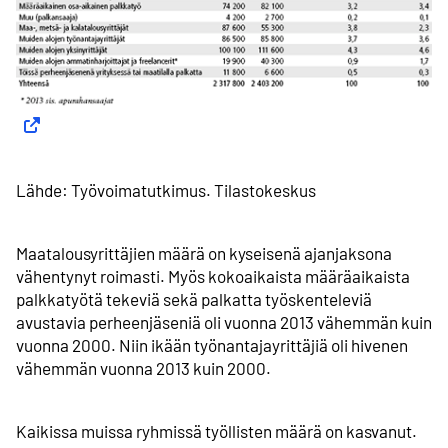
Lähde: Työvoimatutkimus. Tilastokeskus
Maatalous­yrittäjien määrä on kyseisenä ajanjaksona
vähentynyt roimasti. Myös kokoaikaista määräaikaista
palkkatyötä tekeviä sekä palkatta työskenteleviä
avustavia perheenjäseniä oli vuonna 2013 vähemmän kuin
vuonna 2000. Niin ikään työnantaja­yrittäjiä oli hivenen
vähemmän vuonna 2013 kuin 2000.
Kaikissa muissa ryhmissä työllisten määrä on kasvanut.