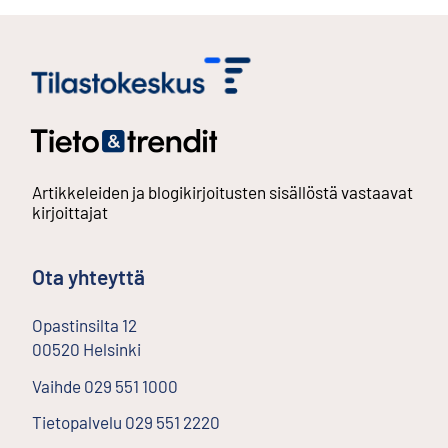
Artikkeleiden ja blogikirjoitusten sisällöstä vastaavat
kirjoittajat
Ota yhteyttä
Opastinsilta
12
00520
Helsinki
Ulkoinen linkki
Vaihde
029 551 1000
Tietopalvelu
029 551 2220