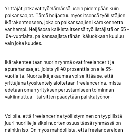
Yrittäjät jatkavat työelämässä usein pidempään kuin
palkansaajat. Tämä heijastuu myös itsensä työllistäjien
ikärakenteeseen, joka on palkansaajien ikärakennetta
vanhempi. Neljäsosa kaikista itsensä työllistäjistä on 55 –
64-vuotiaita, palkansaajista tähän ikäluokkaan kuuluu
vain joka kuudes.
Ikärakenteeltaan nuorin ryhmä ovat freelancerit ja
apurahansaajat, joista yli 40 prosenttia on alle 35-
vuotiaita. Nuorta ikäjakaumaa voi selittää se, että
yrittäjänä työskentely aloitetaan freelancerina, mistä
edetään oman yrityksen perustamiseen toiminnan
vakiinnuttua – tai sitten päädytään palkkatyöhön.
Voi olla, että freelancerina työllistyminen on tyypillistä
juuri nuorille ja siksi nuorten osuus tässä ryhmässä on
näinkin iso. On myös mahdollista, että freelancereiden