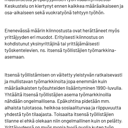
Keskustelu on kiertynyt ennen kaikkea määräaikaiseen ja
osa-aikaiseen sekä vuokratyönä tehtyyn työhön.
Enenevässä määrin kiinnostusta ovat herättäneet myös
yrittäjyyden eri muodot. Erityisesti kiinnostus on
kohdistunut yksinyrittäjinä tai yrittäjämäisesti
työskentelevien, ns. itsensä työllistäjien työmarkkina-
asemaan.
Itsensä työllistämisen on väitetty yleistyvän ratkaisevasti
ja mullistavan työmarkkinoita jopa enemmän kuin
määräaikaisten työsuhteiden lisääntyminen 1990-luvulla.
Yhtäältä itsensä työllistäjien asema työmarkkinoilla
nähdään ongelmallisena. Epäkohtina pidetään mm.
alhaista tulotasoa, heikkoa sosiaaliturvaa ja riippuvuutta
yhdestä työn tilaajasta. Toisaalta itsensä työllistäjien
tilanne ei ehkä olekaan niin ongelmallinen kuin on pelätty.
Yrittäjyydessä on myös monia hyviä puolia kuten työn