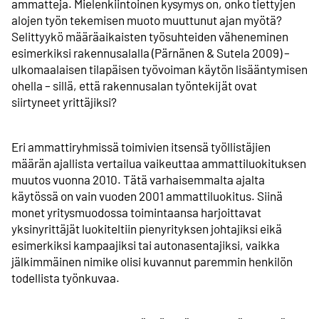
ammatteja. Mielenkiintoinen kysymys on, onko tiettyjen
alojen työn tekemisen muoto muuttunut ajan myötä?
Selittyykö määrä­aikaisten työsuhteiden väheneminen
esimerkiksi rakennusalalla (Pärnänen & Sutela 2009) –
ulkomaalaisen tilapäisen työvoiman käytön lisääntymisen
ohella – sillä, että rakennusalan työntekijät ovat
siirtyneet yrittäjiksi?
Eri ammattiryhmissä toimivien itsensä työllistäjien
määrän ajallista vertailua vaikeuttaa ammatti­luokituksen
muutos vuonna 2010. Tätä varhaisemmalta ajalta
käytössä on vain vuoden 2001 ammattiluokitus. Siinä
monet yritysmuodossa toimintaansa harjoittavat
yksinyrittäjät luokiteltiin pienyrityksen johtajiksi eikä
esimerkiksi kampaajiksi tai autonasentajiksi, vaikka
jälkimmäinen nimike olisi kuvannut paremmin henkilön
todellista työnkuvaa.