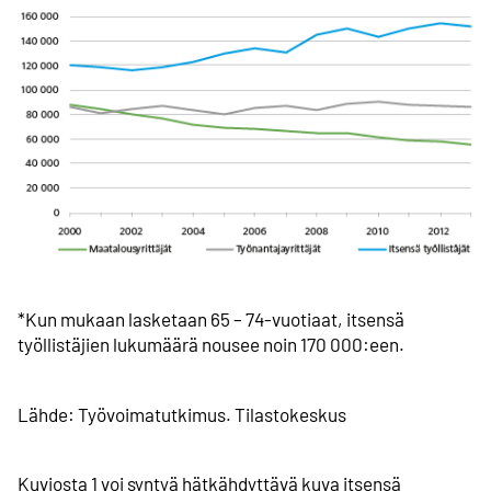
*Kun mukaan lasketaan 65 – 74-vuotiaat, itsensä
työllistäjien lukumäärä nousee noin 170 000:een.
Lähde: Työvoima­tutkimus. Tilastokeskus
Kuviosta 1 voi syntyä hätkähdyttävä kuva itsensä