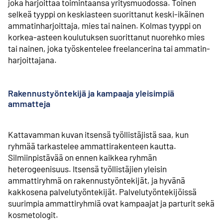
joka harjoittaa toimintaansa yritysmuodossa. Toinen
selkeä tyyppi on keskiasteen suorittanut keski-ikäinen
ammatin­­harjoittaja, mies tai nainen. Kolmas tyyppi on
korkea-asteen koulutuksen suorittanut nuorehko mies
tai nainen, joka työskentelee freelancerina tai ammatin­­
harjoittajana.
Rakennustyöntekijä ja kampaaja yleisimpiä
ammatteja
Kattavamman kuvan itsensä työllistäjistä saa, kun
ryhmää tarkastelee ammatti­rakenteen kautta.
Silmiinpistävää on ennen kaikkea ryhmän
heterogeenisuus. Itsensä työllistäjien yleisin
ammattiryhmä on rakennus­työntekijät, ja hyvänä
kakkosena palvelutyöntekijät. Palvelu­työntekijöissä
suurimpia ammattiryhmiä ovat kampaajat ja parturit sekä
kosmetologit.