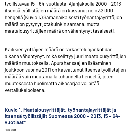
työllistävää 15 – 64-vuotiasta. Ajanjaksolla 2000 – 2013
itsensä työllistäjien määrä on kasvanut noin 32 000
hengellä (Kuvio 1.) Samanaikaisesti työnantaja­yrittäjien
määrä on pysynyt jotakuinkin samana, mutta
maatalousyrittäjien määrä on vähentynyt tasaisesti.
Kaikkien yrittäjien määrä on tarkastelu­ajankohdan
aikana vähentynyt, mikä selittyy juuri maatalousyrittäjien
määrän muutoksella. Apurahansaajien lisääminen
joukkoon vuonna 2011 on kasvattanut itsensä työllistäjien
määrää vain muutamalla tuhannella hengellä, joten
muutoksesta huolimatta aikasarjaa voi pitää
vertailukelpoisena.
Kuvio 1. Maatalous­yrittäjät, työnantaja­yrittäjät ja
itsensä työllistäjät Suomessa 2000 – 2013, 15 – 64-
vuotiaat*