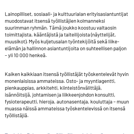
Lainopilliset, sosiaali- ja kulttuurialan erityis­asiantuntijat
muodostavat itsensä työllistäjien kolmanneksi
suurimman ryhmän. Tämä joukko koostuu valtaosin
toimittajista, kääntäjistä ja taiteilijoista (näyttelijät,
muusikot). Myös kuljetusalan työntekijöitä sekä liike-
elämän ja hallinnon asiantuntijoita on suhteellisen paljon
– yli 10 000 henkeä.
Kaiken kaikkiaan itsensä työllistäjät työskentelevät hyvin
monenlaisissa ammateissa. Osto- ja myyntiagentti,
pienkauppias, arkkitehti, kiinteistön­välittäjä,
isännöitsijä, johtamisen ja liikkeen­johdon konsultti,
fysioterapeutti, hieroja, autonasentaja, kouluttaja – muun
muassa näissä ammateissa työskentelevissä on itsensä
työllistäjiä.