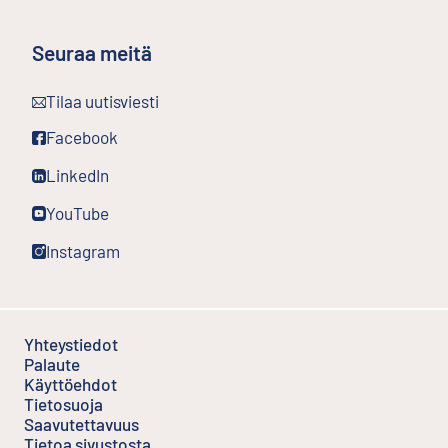
Seuraa meitä
Ulkoinen linkki
Tilaa uutisviesti
Ulkoinen linkki
Facebook
Ulkoinen linkki
LinkedIn
Ulkoinen linkki
YouTube
Ulkoinen linkki
Instagram
Yhteystiedot
Palaute
Ulkoinen linkki
Käyttöehdot
Ulkoinen linkki
Tietosuoja
Saavutettavuus
Tietoa sivustosta