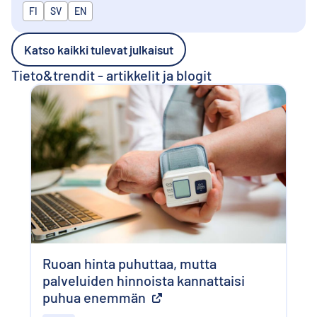
Julkaistaan kielillä
FI
SV
EN
Katso kaikki tulevat julkaisut
Tieto&trendit - artikkelit ja blogit
Ruoan hinta puhuttaa, mutta
palveluiden hinnoista kannattaisi
puhua enemmän
Ulkoinen linkki