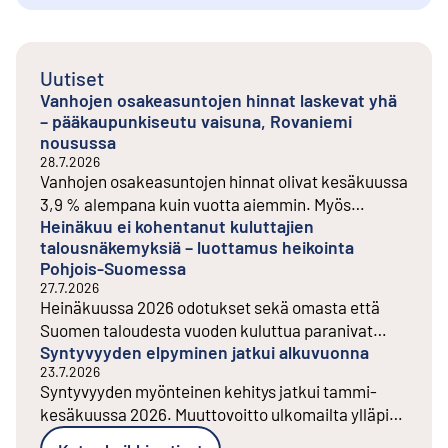
Uutiset
Vanhojen osakeasuntojen hinnat laskevat yhä
– pääkaupunkiseutu vaisuna, Rovaniemi
nousussa
28.7.2026
Vanhojen osakeasuntojen hinnat olivat kesäkuussa
3,9 % alempana kuin vuotta aiemmin. Myös
Heinäkuu ei kohentanut kuluttajien
edelliseen kuukauteen verrattuna hinnat laskivat
talousnäkemyksiä – luottamus heikointa
0,7 %.
Pohjois-Suomessa
27.7.2026
Heinäkuussa 2026 odotukset sekä omasta että
Suomen taloudesta vuoden kuluttua paranivat
Syntyvyyden elpyminen jatkui alkuvuonna
hieman. Ostoaikeet ja odotukset
23.7.2026
työllisyyskehityksestä pysyivät heikkoina.
Syntyvyyden myönteinen kehitys jatkui tammi-
kesäkuussa 2026. Muuttovoitto ulkomailta ylläpiti
väestönkasvua.