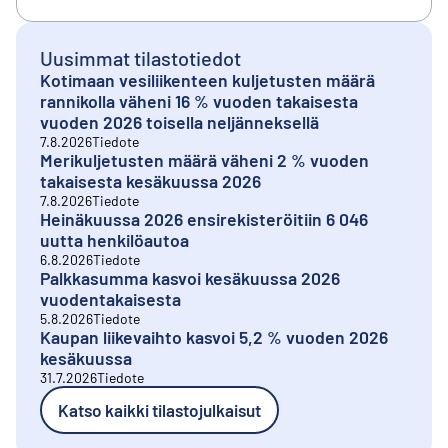
Uusimmat tilastotiedot
Kotimaan vesiliikenteen kuljetusten määrä
rannikolla väheni 16 % vuoden takaisesta
vuoden 2026 toisella neljänneksellä
7.8.2026
Tiedote
Merikuljetusten määrä väheni 2 % vuoden
takaisesta kesäkuussa 2026
7.8.2026
Tiedote
Heinäkuussa 2026 ensirekisteröitiin 6 046
uutta henkilöautoa
6.8.2026
Tiedote
Palkkasumma kasvoi kesäkuussa 2026
vuodentakaisesta
5.8.2026
Tiedote
Kaupan liikevaihto kasvoi 5,2 % vuoden 2026
kesäkuussa
31.7.2026
Tiedote
Katso kaikki tilastojulkaisut