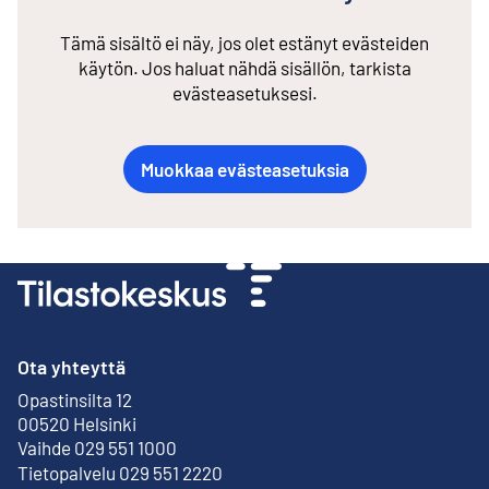
Tämä sisältö ei näy, jos olet estänyt evästeiden
käytön. Jos haluat nähdä sisällön, tarkista
evästeasetuksesi.
Muokkaa evästeasetuksia
Ota yhteyttä
Opastinsilta 12
Ulkoinen linkki
00520 Helsinki
Vaihde 029 551 1000
Tietopalvelu 029 551 2220