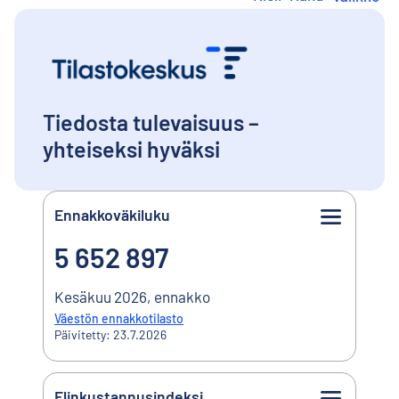
i
r
r
Tilastokeskus
-
Etusivu
y
s
i
s
Tiedosta tulevaisuus –
ä
yhteiseksi hyväksi
l
t
ö
ö
Ennakkoväkiluku
Avainluvut
n
5 652 897
5 652 897
Kesäkuu 2026, ennakko
Väestön ennakkotilasto
Päivitetty: 23.7.2026
Elinkustannusindeksi