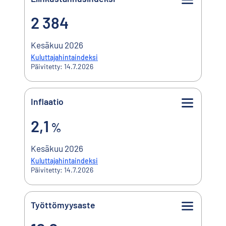
2 384
2 384
Kesäkuu 2026
Kuluttajahintaindeksi
Päivitetty: 14.7.2026
Inflaatio
2,1%
2,1
%
Kesäkuu 2026
Kuluttajahintaindeksi
Päivitetty: 14.7.2026
Työttömyysaste
10,0%