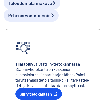
Talouden tilannekuva
Rahanarvonmuunnin
Tilastoluvut StatFin-tietokannassa
StatFin-tietokanta on keskeinen
suomalaisten tilastotietojen lähde. Poimi
tarvitsemiasi tietoja taulukoiksi, tarkastele
tietoja kuvioina tai lataa dataa käyttöösi.
Siirry tietokantaan
Ulkoinen linkki