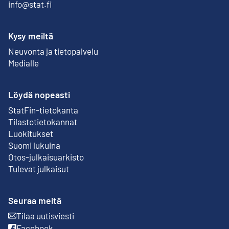
info@stat.fi
Kysy meiltä
Neuvonta ja tietopalvelu
Medialle
Löydä nopeasti
StatFin-tietokanta
Ulkoinen linkki
Tilastotietokannat
Luokitukset
Suomi lukuina
Otos-julkaisuarkisto
Ulkoinen linkki
Tulevat julkaisut
Seuraa meitä
Tilaa uutisviesti
Ulkoinen linkki
Facebook