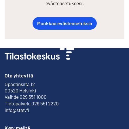
evästeasetuksesi.
Muokkaa evästeasetuksia
Ota yhteyttä
Opastinsilta 12
Ulkoinen linkki
00520 Helsinki
Vaihde 029 551 1000
Tietopalvelu 029 551 2220
info@stat.fi
Kysy meiltä