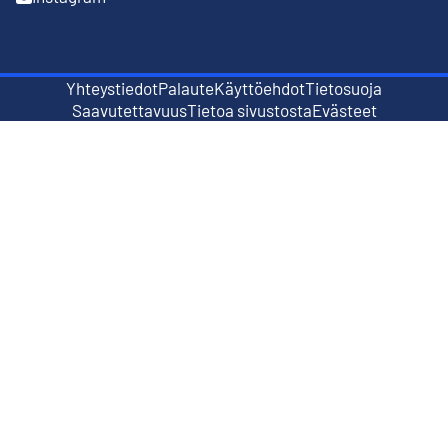
Ulkoinen linkki
Yhteystiedot
Palaute
Käyttöehdot
Tietosuoja
Ulkoinen linkki
Ulkoinen linkki
Saavutettavuus
Tietoa sivustosta
Evästeet
Ulkoinen linkki
Ulkoinen linkki
Ulkoinen linkki