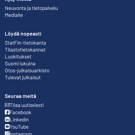
Neuvonta ja tietopalvelu
Medialle
Löydä nopeasti
StatFin-tietokanta
Ulkoinen linkki
Tilastotietokannat
Luokitukset
Suomi lukuina
Otos-julkaisuarkisto
Ulkoinen linkki
Tulevat julkaisut
Seuraa meitä
Tilaa uutisviesti
Ulkoinen linkki
Facebook
Ulkoinen linkki
LinkedIn
Ulkoinen linkki
YouTube
Ulkoinen linkki
Instagram