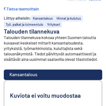
i
r
Tietoa teemoittain
r
y
Liittyy aiheisiin:
Kansantalous
Hinnat ja kulutus
s
i
Työ, palkat ja toimeentulo
Yritykset
s
Talouden tilannekuva
ä
Talouden tilannekuva kokoaa yhteen Suomen taloutta
l
kuvaavat keskeiset mittarit kansantaloudesta,
t
ö
yrityksistä, työmarkkinoista, kuluttajista sekä
ö
talousnäkymistä. Tiedot päivittyvät automaattisesti ja
n
sisältävät aina uusimmat saatavilla olevat tilastotiedot.
Kansantalous
Kuviota ei voitu muodostaa