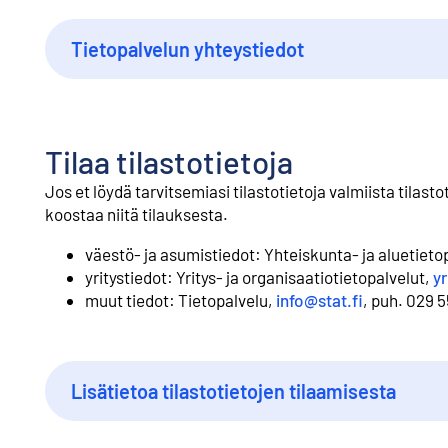
Tietopalvelun yhteystiedot
Tilaa tilastotietoja
Jos et löydä tarvitsemiasi tilastotietoja valmiista til
koostaa niitä tilauksesta.
väestö- ja asumistiedot: ⁠Yhteiskunta- ja aluetieto
yritystiedot: ⁠Yritys- ja organisaatiotietopalvelut,
yr
muut tiedot: ⁠Tietopalvelu,
info@stat.fi
, puh. 029 
Lisätietoa tilastotietojen tilaamisesta