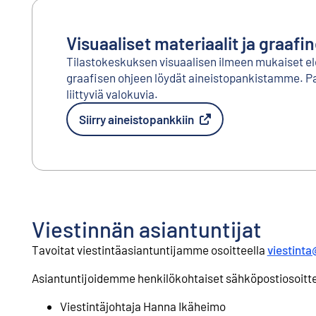
Visuaaliset materiaalit ja graafi
Tilastokeskuksen visuaalisen ilmeen mukaiset el
graafisen ohjeen löydät aineistopankistamme. 
liittyviä valokuvia.
Siirry aineistopankkiin
Ulkoinen linkki
Viestinnän asiantuntijat
Tavoitat viestintäasiantuntijamme osoitteella
viestinta
Asiantuntijoidemme henkilökohtaiset sähköpostiosoitt
Viestintäjohtaja Hanna Ikäheimo