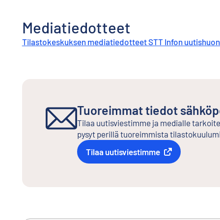
Mediatiedotteet
Tilastokeskuksen mediatiedotteet STT Infon uutishuo
Tuoreimmat tiedot sähköpo
Tilaa uutisviestimme ja medialle tarkoit
pysyt perillä tuoreimmista tilastokuulumi
Tilaa uutisviestimme
Ulkoinen linkki