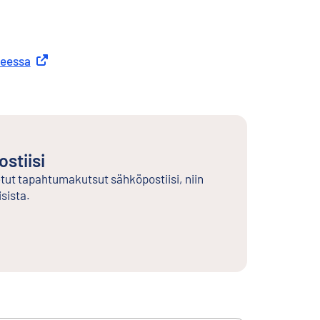
neessa
Ulkoinen linkki
stiisi
etut tapahtumakutsut sähköpostiisi, niin
sista.