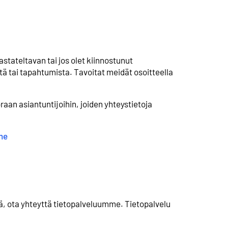
stateltavan tai jos olet kiinnostunut
ä tai tapahtumista. Tavoitat meidät osoitteella
aan asiantuntijoihin, joiden yhteystietoja
me
ä, ota yhteyttä tietopalveluumme. Tietopalvelu