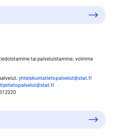
astotiedoistamme tai palveluistamme, voimme
palvelut,
yhteiskuntatietopalvelut@stat.fi
itystietopalvelut@stat.fi
551 2220