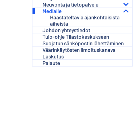
s
Neuvonta ja tietopalvelu
ä
Medialle
l
Haastateltavia ajankohtaisista
t
aiheista
ö
Johdon yhteystiedot
ö
Tulo-ohje Tilastokeskukseen
n
Suojatun sähköpostin lähettäminen
Väärinkäytösten ilmoituskanava
Laskutus
Palaute