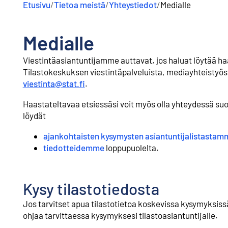
Etusivu
/
Tietoa meistä
/
Yhteystiedot
/
Medialle
Medialle
Viestintäasiantuntijamme auttavat, jos haluat löytää haa
Tilastokeskuksen viestintäpalveluista, mediayhteistyöst
viestinta@stat.fi
.
Haastateltavaa etsiessäsi voit myös olla yhteydessä suor
löydät
ajankohtaisten kysymysten asiantuntijalistastam
tiedotteidemme
loppupuolelta.
Kysy tilastotiedosta
Jos tarvitset apua tilastotietoa koskevissa kysymyksiss
ohjaa tarvittaessa kysymyksesi tilastoasiantuntijalle.