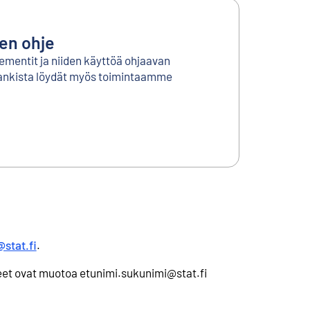
nen ohje
ementit ja niiden käyttöä ohjaavan
Pankista löydät myös toimintaamme
@stat.fi
.
eet ovat muotoa etunimi.sukunimi@stat.fi