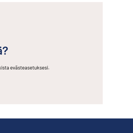
ä?
rkista evästeasetuksesi.