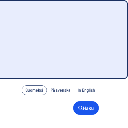
Suomeksi
På svenska
In English
Haku