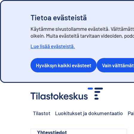
Tietoa evästeistä
Käytämme sivustollamme evästeitä. Välttämättöm
oikein. Muita evästeitä tarvitaan videoiden, pod
Lue lisää evästeistä.
Hyväksyn kaikki evästeet
Vain välttämä
S
i
i
r
Tilastot
Luokitukset ja dokumentaatio
Pa
r
y
s
i
Yhteystiedot