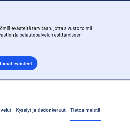
iä evästeitä tarvitaan, jotta sivusto toimii
castien ja palautepalvelun esittämiseen.
ttömät evästeet
lvelut
Kyselyt ja tiedonkeruut
Tietoa meistä