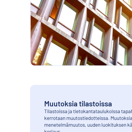
Muutoksia tilastoissa
Tilastoissa ja tietokantataulukoissa tap
kerrotaan muutostiedotteissa. Muutoksia
menetelmämuutos, uuden luokituksen käy
korjaus.