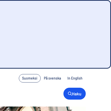
Suomeksi
På svenska
In English
Haku