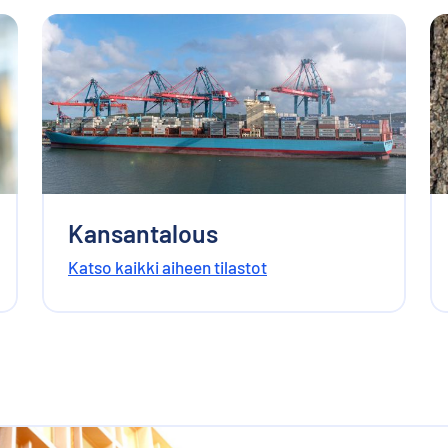
Kansantalous
Katso kaikki aiheen tilastot