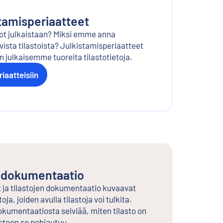
stamisperiaatteet
tot julkaistaan? Miksi emme anna
vista tilastoista? Julkistamisperiaatteet
n julkaisemme tuoreita tilastotietoja.
iaatteisiin
a dokumentaatio
t ja tilastojen dokumentaatio kuvaavat
ja, joiden avulla tilastoja voi tulkita.
okumentaatiosta selviää, miten tilasto on
istoon se pohjautuu.