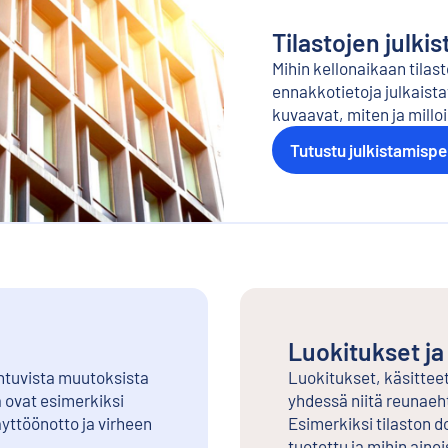
Tilastojen julki
Mihin kellonaikaan tilas
ennakkotietoja julkaista
kuvaavat, miten ja milloi
Tutustu julkistamisper
Luokitukset j
ahtuvista muutoksista
Luokitukset, käsittee
 ovat esimerkiksi
yhdessä niitä reunaehto
ttöönotto ja virheen
Esimerkiksi tilaston d
tuotettu ja mihin aine