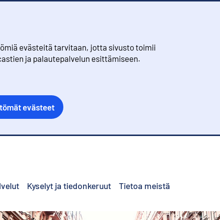
iä evästeitä tarvitaan, jotta sivusto toimii
castien ja palautepalvelun esittämiseen.
ttömät evästeet
lvelut
Kyselyt ja tiedonkeruut
Tietoa meistä