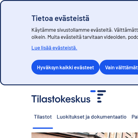
Tietoa evästeistä
Käytämme sivustollamme evästeitä. Välttämättöm
oikein. Muita evästeitä tarvitaan videoiden, pod
Lue lisää evästeistä.
Hyväksyn kaikki evästeet
Vain välttämä
S
i
i
r
Tilastot
Luokitukset ja dokumentaatio
Pa
r
y
s
i