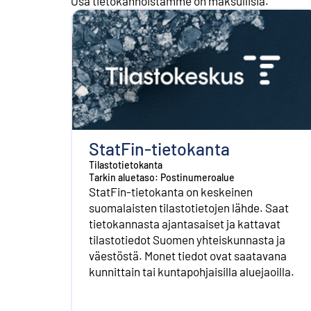
Osa tietokannoistamme on maksullisia.
StatFin-tietokanta
Tilastotietokanta
Tarkin aluetaso: Postinumeroalue
StatFin-tietokanta on keskeinen
suomalaisten tilastotietojen lähde. Saat
tietokannasta ajantasaiset ja kattavat
tilastotiedot Suomen yhteiskunnasta ja
väestöstä. Monet tiedot ovat saatavana
kunnittain tai kuntapohjaisilla aluejaoilla.