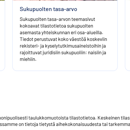
Sukupuolten tasa-arvo
Sukupuolten tasa-arvon teemasivut
kokoavat tilastotietoa sukupuolten
asemasta yhteiskunnan eri osa-alueilla.
Tiedot perustuvat koko väestöä koskeviin
rekisteri- ja kyselytutkimusaineistoihin ja
rajoittuvat juridisiin sukupuoliin: naisiin ja
miehiin.
monipuolisesti taulukkomuotoista tilastotietoa. Keskeinen til
issamme on tietoja tietystä aihekokonaisuudesta tai tarkemmal