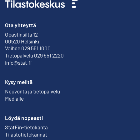
Ota yhteyttä
Opastinsilta 12
Ulkoinen linkki
00520 Helsinki
Vaihde 029 551 1000
Tietopalvelu 029 551 2220
info@stat.fi
Kysy meiltä
Neuvonta ja tietopalvelu
Medialle
Löydä nopeasti
StatFin-tietokanta
Ulkoinen linkki
Tilastotietokannat