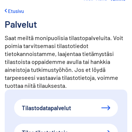
i
r
Etusivu
r
y
Palvelut
s
i
s
Saat meiltä monipuolisia tilastopalveluita. Voit
ä
poimia tarvitsemasi tilastotiedot
l
tietokannoistamme, laajentaa tietämystäsi
t
ö
tilastoista oppaidemme avulla tai hankkia
ö
aineistoja tutkimustyöhön. Jos et löydä
n
tarpeeseesi vastaavia tilastotietoja, voimme
tuottaa niitä tilauksesta.
Tilastodatapalvelut