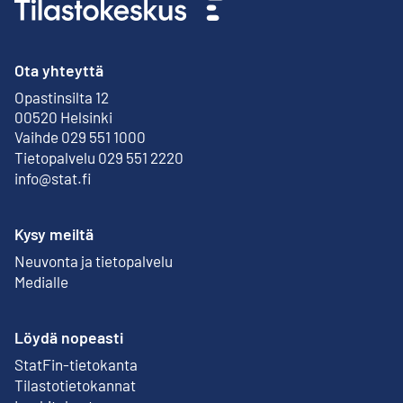
Ota yhteyttä
Opastinsilta 12
Ulkoinen linkki
00520 Helsinki
Vaihde 029 551 1000
Tietopalvelu 029 551 2220
info@stat.fi
Kysy meiltä
Neuvonta ja tietopalvelu
Medialle
Löydä nopeasti
StatFin-tietokanta
Ulkoinen linkki
Tilastotietokannat