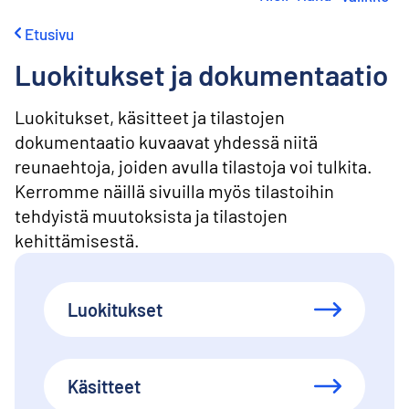
i
r
Etusivu
r
y
Luokitukset ja dokumentaatio
s
i
s
Luokitukset, käsitteet ja tilastojen
ä
dokumentaatio kuvaavat yhdessä niitä
l
reunaehtoja, joiden avulla tilastoja voi tulkita.
t
ö
Kerromme näillä sivuilla myös tilastoihin
ö
tehdyistä muutoksista ja tilastojen
n
kehittämisestä.
Luokitukset
Käsitteet