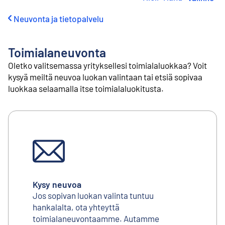
i
r
Neuvonta ja tietopalvelu
r
y
s
Toimialaneuvonta
i
s
Oletko valitsemassa yrityksellesi toimialaluokkaa? Voit
ä
kysyä meiltä neuvoa luokan valintaan tai etsiä sopivaa
l
luokkaa selaamalla itse toimialaluokitusta.
t
ö
ö
n
Kysy neuvoa
Jos sopivan luokan valinta tuntuu
hankalalta, ota yhteyttä
toimialaneuvontaamme. Autamme