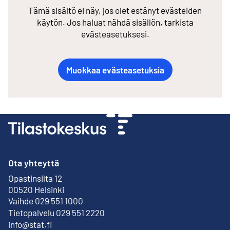
Tämä sisältö ei näy, jos olet estänyt evästeiden
käytön. Jos haluat nähdä sisällön, tarkista
evästeasetuksesi.
Muokkaa evästeasetuksia
Ota yhteyttä
Opastinsilta 12
Ulkoinen linkki
00520 Helsinki
Vaihde 029 551 1000
Tietopalvelu 029 551 2220
info@stat.fi