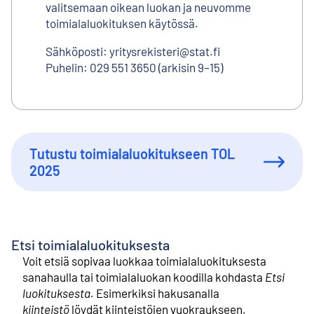
valitsemaan oikean luokan ja neuvomme
toimialaluokituksen käytössä.
Sähköposti: yritysrekisteri@stat.fi
⁠Puhelin: 029 551 3650 (arkisin 9–15)
Tutustu toimialaluokitukseen TOL
2025
Etsi toimialaluokituksesta
Voit etsiä sopivaa luokkaa toimialaluokituksesta
sanahaulla tai toimialaluokan koodilla kohdasta
Etsi
luokituksesta.
Esimerkiksi hakusanalla
kiinteistö
löydät kiinteistöjen vuokraukseen,