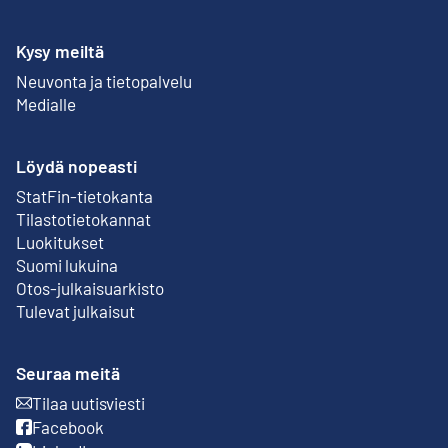
Kysy meiltä
Neuvonta ja tietopalvelu
Medialle
Löydä nopeasti
StatFin-tietokanta
Ulkoinen linkki
Tilastotietokannat
Luokitukset
Suomi lukuina
Otos-julkaisuarkisto
Ulkoinen linkki
Tulevat julkaisut
Seuraa meitä
Tilaa uutisviesti
Ulkoinen linkki
Facebook
Ulkoinen linkki