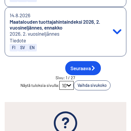
14.8.2026
Maatalouden tuottajahintaindeksi 2026, 2.
vuosineljännes, ennakko
2026, 2. vuosineljännes
Tiedote
Julkaistaan kielillä
FI
SV
EN
Seuraava
Sivu
:
1
/
27
Siirry sivulle
10
Näytä tuloksia sivulla
:
Vaihda sivukoko