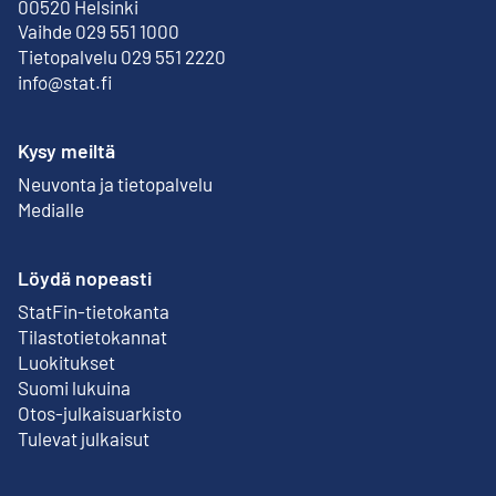
Ulkoinen linkki
00520 Helsinki
Vaihde 029 551 1000
Tietopalvelu 029 551 2220
info@stat.fi
Kysy meiltä
Neuvonta ja tietopalvelu
Medialle
Löydä nopeasti
StatFin-tietokanta
Ulkoinen linkki
Tilastotietokannat
Luokitukset
Suomi lukuina
Otos-julkaisuarkisto
Ulkoinen linkki
Tulevat julkaisut