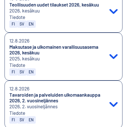
Teollisuuden uudet tilaukset 2026, kesäkuu
2026, kesäkuu
Tiedote
Julkaistaan kielillä
FI
SV
EN
12.8.2026
Maksutase ja ulkomainen varallisuusasema
2026, kesäkuu
2025, kesäkuu
Tiedote
Julkaistaan kielillä
FI
SV
EN
12.8.2026
Tavaroiden ja palveluiden ulkomaankauppa
2026, 2. vuosineljännes
2026, 2. vuosineljännes
Tiedote
Julkaistaan kielillä
FI
SV
EN