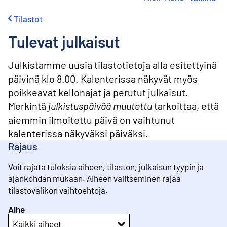
i
r
Tilastot
r
y
Tulevat julkaisut
s
i
s
Julkistamme uusia tilastotietoja alla esitettyinä
ä
päivinä klo 8.00. Kalenterissa näkyvät myös
l
poikkeavat kellonajat ja perutut julkaisut.
t
ö
Merkintä
julkistuspäivää muutettu
tarkoittaa, että
ö
aiemmin ilmoitettu päivä on vaihtunut
n
kalenterissa näkyväksi päiväksi.
Rajaus
Voit rajata tuloksia aiheen, tilaston, julkaisun tyypin ja
ajankohdan mukaan. Aiheen valitseminen rajaa
tilastovalikon vaihtoehtoja.
Aihe
Kaikki aiheet