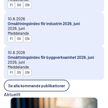
Publiceras på
FI
SV
EN
10.8.2026
Omsättningsindex för industrin 2026, juni
2026, juni
Meddelande
Publiceras på
FI
SV
EN
10.8.2026
Omsättningsindex för byggverksamhet 2026, juni
2026, juni
Meddelande
Publiceras på
FI
SV
EN
Se alla kommande publikationer
Aktuellt