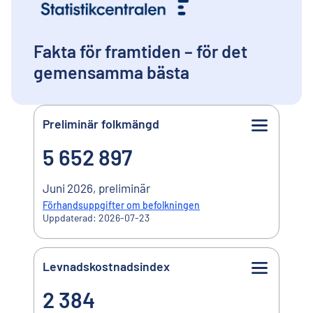
l
i
n
n
Fakta för framtiden – för det
e
gemensamma bästa
h
å
l
l
Preliminär folkmängd
Nyckeltal
5 652 897
5 652 897
Juni 2026, preliminär
Förhandsuppgifter om befolkningen
Uppdaterad: 2026-07-23
Levnadskostnadsindex
2 384
2 384