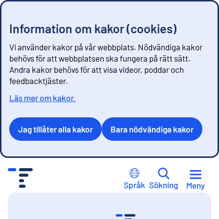
Information om kakor (cookies)
Vi använder kakor på vår webbplats. Nödvändiga kakor
behövs för att webbplatsen ska fungera på rätt sätt.
Andra kakor behövs för att visa videor, poddar och
feedbacktjäster.
Läs mer om kakor.
Jag tillåter alla kakor
Bara nödvändiga kakor
G
å
Språk
Sökning
Meny
t
i
l
Statistikcentralen
-
Förstasidan