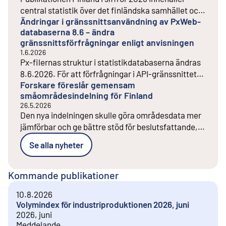
central statistik över det finländska samhället och
Ändringar i gränssnittsanvändning av PxWeb-
lyfter fram en väsentlig förändring: befolkningens
databaserna 8.6 – ändra
åldrande. I slutet av år 2025 var redan 24 procent
gränssnittsförfrågningar enligt anvisningen
av finländarna över 65 år.
1.6.2026
Px-filernas struktur i statistikdatabaserna ändras
8.6.2026. För att förfrågningar i API-gränssnittet
Forskare föreslår gemensam
ska fungera efter ändringen, ska korrigeringar
småområdesindelning för Finland
göras i dem. En anvisning om nödvändiga ändringar
26.5.2026
har nu publicerats.
Den nya indelningen skulle göra områdesdata mer
jämförbar och ge bättre stöd för beslutsfattande,
forskning och planering av tjänster. Ett
Se alla nyheter
småområdesmaterial blir tillgängligt för
testanvändning senare under 2026.
Kommande publikationer
10.8.2026
Volymindex för industriproduktionen 2026, juni
2026, juni
Meddelande