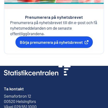
Prenumerera på nyhetsbrevet
Prenumerera på nyhetsbrevet till din e-post och få
nyhetsmeddelanden om de senaste
offentliggörandena.
Börja prenumerera på nyhetsbrevet
Extern länk
Ta kontakt
Semaforbron 12
Extern länk
00520 Helsingfors
Växel 029 551 1000