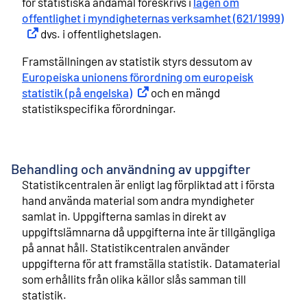
för statistiska ändamål föreskrivs i
lagen om
offentlighet i myndigheternas verksamhet (621/1999)
Exte
dvs. i offentlighetslagen.
Framställningen av statistik styrs dessutom av
Europeiska unionens förordning om europeisk
statistik (på engelska)
Extern länk
och en mängd
statistikspecifika förordningar.
Behandling och användning av uppgifter
Statistikcentralen är enligt lag förpliktad att i första
hand använda material som andra myndigheter
samlat in. Uppgifterna samlas in direkt av
uppgiftslämnarna då uppgifterna inte är tillgängliga
på annat håll. Statistikcentralen använder
uppgifterna för att framställa statistik. Datamaterial
som erhållits från olika källor slås samman till
statistik.