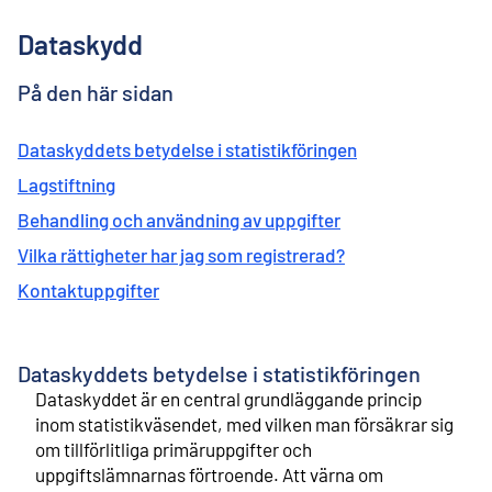
l
i
Dataskydd
n
n
e
På den här sidan
h
å
Dataskyddets betydelse i statistikföringen
l
l
Lagstiftning
Behandling och användning av uppgifter
Vilka rättigheter har jag som registrerad?
Kontaktuppgifter
Dataskyddets betydelse i statistikföringen
Dataskyddet är en central grundläggande princip
inom statistikväsendet, med vilken man försäkrar sig
om tillförlitliga primäruppgifter och
uppgiftslämnarnas förtroende. Att värna om