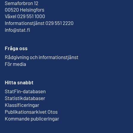
Semaforbron 12
Extern länk
00520 Helsingfors
Växel 029 551 1000
Informationstjänst 029 551 2220
info@stat.fi
Fråga oss
Rådgivning och informationstjänst
För media
Hitta snabbt
StatFin-databasen
Extern länk
Statistikdatabaser
Klassificeringar
Publikationsarkivet Otos
Extern länk
Kommande publiceringar