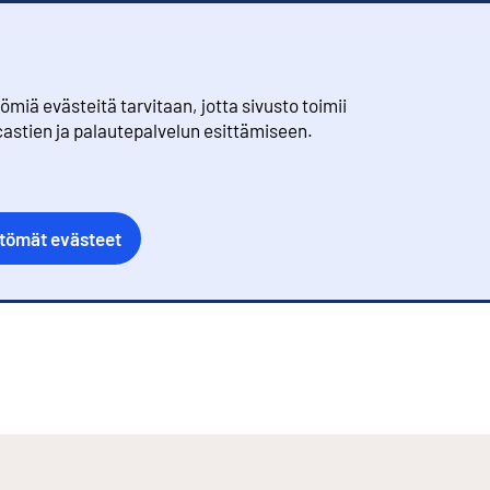
iä evästeitä tarvitaan, jotta sivusto toimii
castien ja palautepalvelun esittämiseen.
ttömät evästeet