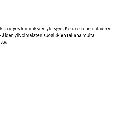
skea myös lemmikkien yleisyys. Koira on suomalaisten
 Näiden ylivoimaisten suosikkien takana muita
essa.