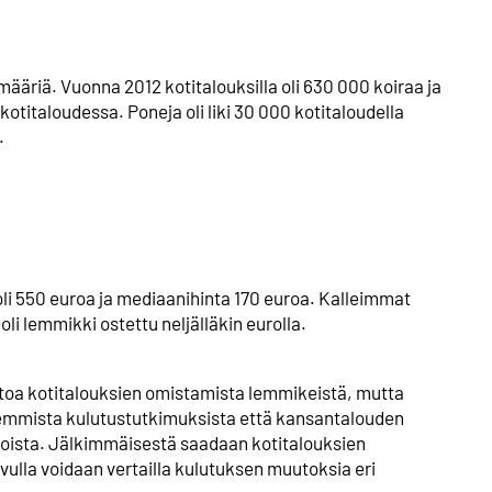
ääriä. Vuonna 2012 kotitalouksilla oli 630 000 koiraa ja
kotitaloudessa. Poneja oli liki 30 000 kotitaloudella
.
li 550 euroa ja mediaanihinta 170 euroa. Kalleimmat
li lemmikki ostettu neljälläkin eurolla.
etoa kotitalouksien omistamista lemmikeistä, mutta
emmista kulutustutkimuksista että kansantalouden
noista. Jälkimmäisestä saadaan kotitalouksien
vulla voidaan vertailla kulutuksen muutoksia eri