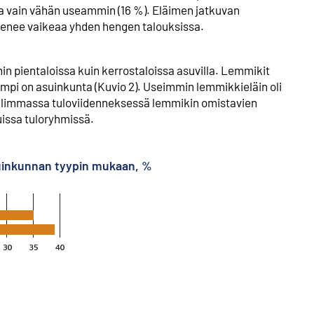
a vain vähän useammin (16 %). Eläimen jatkuvan
lienee vaikeaa yhden hengen talouksissa.
n pientaloissa kuin kerrostaloissa asuvilla. Lemmikit
mpi on asuinkunta (Kuvio 2). Useimmin lemmikkieläin oli
 alimmassa tulo­viidenneksessä lemmikin omistavien
issa tuloryhmissä.
suinkunnan tyypin mukaan, %