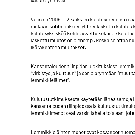
väestöryhmissä.
Vuosina 2006 – 12 kaikkien kulutusmenojen reaal
mukaan kotitalouksien yhteenlaskettu kulutus k
kulutusyksikköä kohti laskettu kokonaiskulutus 
laskettu muutos on pienempi, koska se ottaa h
ikärakenteen muutokset.
Kansantalouden tilinpidon luokituksissa lemmik
”virkistys ja kulttuuri” ja sen alaryhmään ”muut t
lemmikkieläimet”.
Kulutustutkimuksesta käytetään lähes samoja 
kansantalouden tilinpidossa ja kulutustutkimuk
lemmikkimenot ovat varsin lähellä toisiaan, jot
Lemmikkieläinten menot ovat kasvaneet huoma