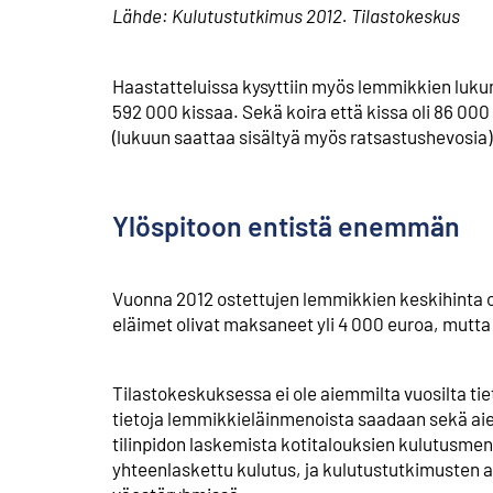
Lähde: Kulutustutkimus 2012. Tilastokeskus
Haastatteluissa kysyttiin myös lemmikkien lukum
592 000 kissaa. Sekä koira että kissa oli 86 000 
(lukuun saattaa sisältyä myös ratsastushevosia)
Ylöspitoon entistä enemmän
Vuonna 2012 ostettujen lemmikkien keskihinta o
eläimet olivat maksaneet yli 4 000 euroa, mutta o
Tilastokeskuksessa ei ole aiemmilta vuosilta ti
tietoja lemmikkieläinmenoista saadaan sekä ai
tilinpidon laskemista kotitalouksien kulutusme
yhteenlaskettu kulutus, ja kulutustutkimusten a