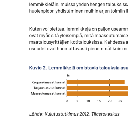
lemmikkieläin, muissa yhden hengen talouksiss
huolenpidon yhdistäminen muihin arjen toimiin 
Kuten voi olettaa, lemmikkejä on paljon useammi
ovat myös sitä yleisempiä, mitä maaseutu­maise
maatalous­yrittäjien kotitalouksissa. Kahdessa
osuudet ovat huomattavasti pienemmät kuin mu
Kuvio 2. Lemmikkejä omistavia talouksia a
Lähde: Kulutustutkimus 2012. Tilastokeskus