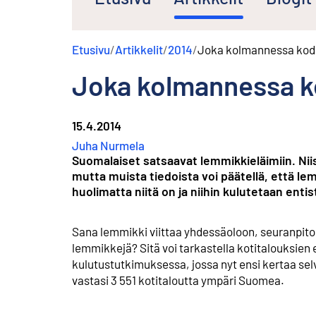
s
ä
l
Etusivu
/
Artikkelit
/
2014
/
Joka kolmannessa kodi
t
ö
Joka kolmannessa k
ö
n
15.4.2014
Juha Nurmela
Suomalaiset satsaavat lemmikkieläimiin. Nii
mutta muista tiedoista voi päätellä, että l
huolimatta niitä on ja niihin kulutetaan ent
Sana lemmikki viittaa yhdessäoloon, seuranpitoon
lemmikkejä? Sitä voi tarkastella kotitalouksien 
kulutustutkimuksessa, jossa nyt ensi kertaa sel
vastasi 3 551 kotitaloutta ympäri Suomea.