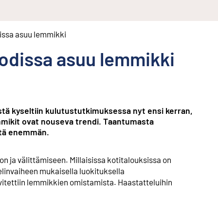
ssa asuu lemmikki
odissa asuu lemmikki
stä kyseltiin kulutustutkimuksessa nyt ensi kerran,
emmikit ovat nouseva trendi. Taantumasta
istä enemmän.
 ja välittämiseen. Millaisissa kotitalouksissa on
elinvaiheen mukaisella luokituksella
vitettiin lemmikkien omistamista. Haastatteluihin