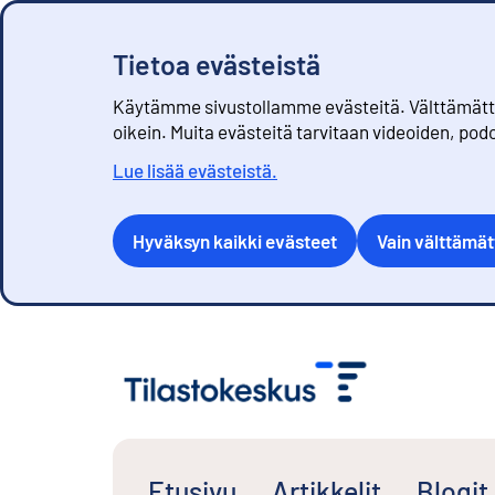
Tietoa evästeistä
Käytämme sivustollamme evästeitä. Välttämättöm
oikein. Muita evästeitä tarvitaan videoiden, pod
Lue lisää evästeistä.
Hyväksyn kaikki evästeet
Vain välttämä
S
i
i
r
r
y
s
Etusivu
Artikkelit
Blogit
i