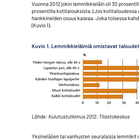
Vuonna 2012 jokin lemmikkieläin oli 30 prosentilla
prosentilla kotitalouksista.) Jos kotitaloudessa o
hankkineiden osuus kasvaa. Joka toisessa kahd
(Kuvio 1).
Kuvio 1. Lemmikkieläimiä omistavat taloude
Lähde: Kulutustutkimus 2012. Tilastokeskus
Yksineläjien tai vanhusten seuralaisia lemmikit o