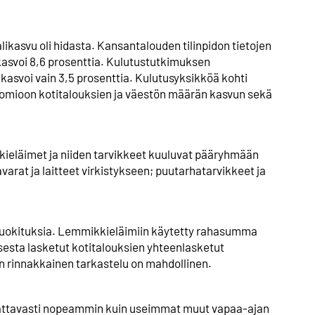
ikasvu oli hidasta. Kansantalouden tilinpidon tietojen
asvoi 8,6 prosenttia. Kulutustutkimuksen
kasvoi vain 3,5 prosenttia. Kulutusyksikköä kohti
uomioon kotitalouksien ja väestön määrän kasvun sekä
kieläimet ja niiden tarvikkeet kuuluvat pääryhmään
avarat ja laitteet virkistykseen; puutarhatarvikkeet ja
luokituksia. Lemmikkieläimiin käytetty rahasumma
sesta lasketut kotitalouksien yhteenlasketut
en rinnakkainen tarkastelu on mahdollinen.
ttavasti nopeammin kuin useimmat muut vapaa-ajan