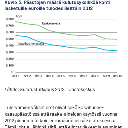
Kuvio 3: Päästöjen määrä kulutusyksikköä kohti
lasketuille euroille tulodesiileittäin 2012
Lähde: Kulutustutkimus 2012. Tilastokeskus
Tuloryhmien väliset erot olivat sekä kasvihuone­
kaasupäästöissä että raaka-aineiden käytössä vuonna
2012 pienemmät kuin euromääräisessä kulutuksessa.
Tämä johtuu lähinnä siitä, että elintarvikkeet ja asuminen