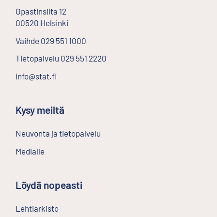
Opastinsilta
12
00520
Helsinki
Ulkoinen linkki
Vaihde
029 551 1000
Tietopalvelu
029 551 2220
info@stat.fi
Kysy meiltä
Neuvonta ja tietopalvelu
Medialle
Löydä nopeasti
Lehtiarkisto
Ulkoinen linkki