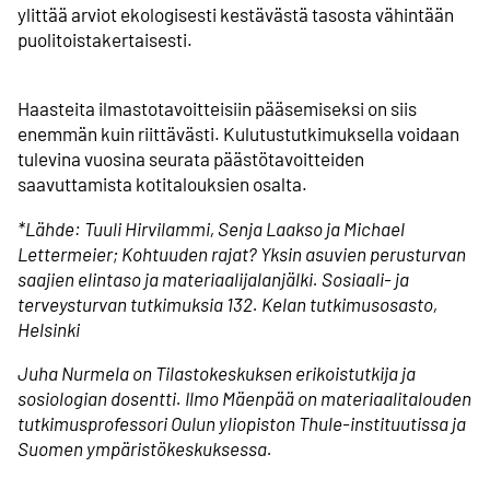
ylittää arviot ekologisesti kestävästä tasosta vähintään
puolitoista­kertaisesti.
Haasteita ilmastotavoitteisiin pääsemiseksi on siis
enemmän kuin riittävästi. Kulutus­tutkimuksella voidaan
tulevina vuosina seurata päästötavoitteiden
saavuttamista kotitalouksien osalta.
*Lähde: Tuuli Hirvilammi, Senja Laakso ja Michael
Lettermeier; Kohtuuden rajat? Yksin asuvien perusturvan
saajien elintaso ja materiaalijalanjälki. Sosiaali- ja
terveysturvan tutkimuksia 132. Kelan tutkimusosasto,
Helsinki
Juha Nurmela on Tilastokeskuksen erikoistutkija ja
sosiologian dosentti. Ilmo Mäenpää on materiaalitalouden
tutkimusprofessori Oulun yliopiston Thule-instituutissa ja
Suomen ympäristökeskuksessa.