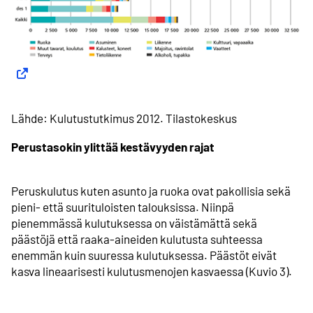
Lähde: Kulutustutkimus 2012. Tilastokeskus
Perustasokin ylittää kestävyyden rajat
Peruskulutus kuten asunto ja ruoka ovat pakollisia sekä
pieni- että suurituloisten talouksissa. Niinpä
pienemmässä kulutuksessa on väistämättä sekä
päästöjä että raaka-aineiden kulutusta suhteessa
enemmän kuin suuressa kulutuksessa. Päästöt eivät
kasva lineaarisesti kulutusmenojen kasvaessa (Kuvio 3).