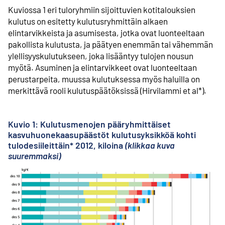
Kuviossa 1 eri tuloryhmiin sijoittuvien kotitalouksien
kulutus on esitetty kulutusryhmittäin alkaen
elintarvikkeista ja asumisesta, jotka ovat luonteeltaan
pakollista kulutusta, ja päätyen enemmän tai vähemmän
ylellisyys­kulutukseen, joka lisääntyy tulojen nousun
myötä. Asuminen ja elintarvikkeet ovat luonteeltaan
perustarpeita, muussa kulutuksessa myös haluilla on
merkittävä rooli kulutuspäätöksissä (Hirvilammi et al*).
Kuvio 1: Kulutusmenojen pääryhmittäiset
kasvuhuonekaasupäästöt kulutusyksikköä kohti
tulodesiileittäin* 2012, kiloina
(klikkaa kuva
suuremmaksi)
Ul