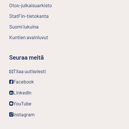
Otos-julkaisuarkisto
Ulkoinen linkki
StatFin-tietokanta
Ulkoinen linkki
Suomi lukuina
Kuntien avainluvut
Seuraa meitä
Ulkoinen linkki
Tilaa uutisviesti
Ulkoinen linkki
Facebook
Ulkoinen linkki
LinkedIn
Ulkoinen linkki
YouTube
Ulkoinen linkki
Instagram