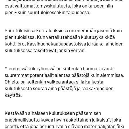
ovat välttämättömyys­kulutusta, joka on tarpeen niin
pieni- kuin suurituloisessakin taloudessa.
Suurituloisissa kotitalouksissa on enemmän jäseniä kuin
pienituloisissa. Kun vertailu tehdään kulutusyksikköä
kohti, erot kasvihuone­kaasupäästöissä ja raaka-aineiden
kulutuksessa tasoittuvat jonkin verran.
Ylemmissä tuloryhmissä on kuitenkin huomattavasti
suuremmat potentiaalit alentaa päästöjä kuin alemmissa.
Ohjeita on kuitenkin vaikea antaa, sillä kaikesta
kulutuksesta seuraa aina päästöjä ja raaka-aineiden
käyttöä.
Kestävään alhaiseen kulutukseen pääsemisen
ongelmallisuutta kuvaa hyvin äskettäinen julkaisu*, joka
osoitti, että jopa perusturvalla elävien materiaali­jalanjälki