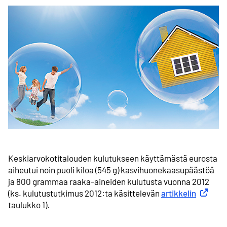
Keskiarvo­kotitalouden kulutukseen käyttämästä eurosta
aiheutui noin puoli kiloa (545 g) kasvihuone­kaasupäästöä
ja 800 grammaa raaka-aineiden kulutusta vuonna 2012
(ks. kulutustutkimus 2012:ta käsittelevän
artikkelin
Ulkoinen
taulukko 1).