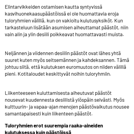
Elintarvikkeiden ostamisen kautta syntyvissä
kasvihuone­kaasupäästöissä ei ole huomattavia eroja
tuloryhmien välillä, kun on vakioitu kulutusyksiköt. Kun
tarkasteluun lisätään asumisen aiheuttamat päästöt, niin
vain alin ja ylin desiili poikkeavat huomattavasti muista.
Neljännen ja viidennen desiilin päästöt ovat lähes yhtä
suuret kuten myös seitsemännen ja kahdeksannen. Tämä
johtuu siitä, että kulutuksen euromuutos on niiden välillä
pieni. Kotitaloudet keskittyvät noihin tuloryhmiin.
Liikenteeseen kuluttamisesta aiheutuvat päästöt
nousevat kuudennesta desiilistä ylöspäin selvästi. Myös
kulttuurin- ja vapaa-ajan menojen päästövaikutus nousee
samantapaisesti kuin liikenteen päästöt.
Tuloryhmien erot suurempia raaka-­aineiden
kulutuksessa kuin päästöissä