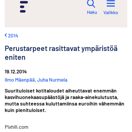
i
r
Haku
Valikko
r
y
s
i
2014
s
ä
Perustarpeet rasittavat ympäristöä
l
t
eniten
ö
ö
19.12.2014
n
Ilmo Mäenpää
,
Juha Nurmela
Suurituloiset kotitaloudet aiheuttavat enemmän
kasvihuone­kaasupäästöjä ja raaka-ainekulutusta,
mutta suhteessa kuluttamiinsa euroihin vähemmän
kuin pienituloiset.
Pixhill.com