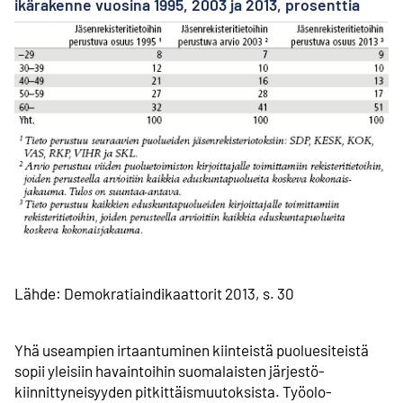
ikärakenne vuosina 1995, 2003 ja 2013, prosenttia
Lähde: Demokratiaindikaattorit 2013, s. 30
Yhä useampien irtaantuminen kiinteistä puoluesiteistä
sopii yleisiin havaintoihin suomalaisten järjestö­
kiinnittyneisyyden pitkittäismuutoksista. Työolo­