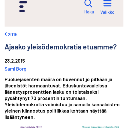
i
r
Haku
Valikko
r
y
s
i
2015
s
ä
Ajaako yleisödemokratia etuamme?
l
t
ö
23.2.2015
ö
Sami Borg
n
Puoluejäsenten määrä on huvennut jo pitkään ja
jäsenistöt harmaantuvat. Eduskuntavaaleissa
äänestysprosenttien lasku on toistaiseksi
pysähtynyt 70 prosentin tuntumaan.
Yleisödemokratia voimistuu ja samalla kansalaisten
yleinen kiinnostus politiikkaa kohtaan näyttää
lisääntyneen.