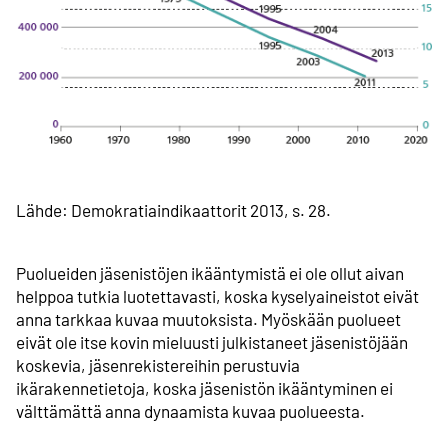
Lähde: Demokratiaindikaattorit 2013, s. 28.
Puolueiden jäsenistöjen ikääntymistä ei ole ollut aivan
helppoa tutkia luotettavasti, koska kyselyaineistot eivät
anna tarkkaa kuvaa muutoksista. Myöskään puolueet
eivät ole itse kovin mieluusti julkistaneet jäsenistöjään
koskevia, jäsenrekistereihin perustuvia
ikärakennetietoja, koska jäsenistön ikääntyminen ei
välttämättä anna dynaamista kuvaa puolueesta.