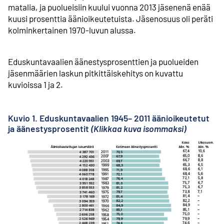
matalia, ja puolueisiin kuului vuonna 2013 jäsenenä enää
kuusi prosenttia äänioikeutetuista. Jäsenosuus oli peräti
kolminkertainen 1970-luvun alussa.
Eduskuntavaalien äänestysprosenttien ja puolueiden
jäsenmäärien laskun pitkittäiskehitys on kuvattu
kuvioissa 1 ja 2.
Kuvio 1. Eduskuntavaalien 1945– 2011 äänioikeutetut
ja äänestysprosentit
(Klikkaa kuva isommaksi)
Ul