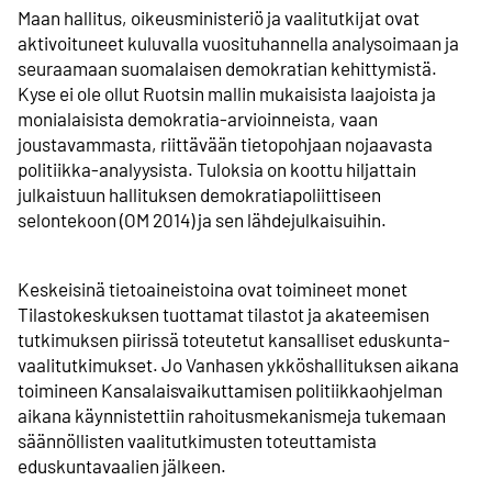
Maan hallitus, oikeusministeriö ja vaalitutkijat ovat
aktivoituneet kuluvalla vuosituhannella analysoimaan ja
seuraamaan suomalaisen demokratian kehittymistä.
Kyse ei ole ollut Ruotsin mallin mukaisista laajoista ja
monialaisista demokratia­-arvioinneista, vaan
joustavammasta, riittävään tietopohjaan nojaavasta
politiikka­-analyysista. Tuloksia on koottu hiljattain
julkaistuun hallituksen demokratia­poliittiseen
selontekoon (OM 2014) ja sen lähdejulkaisuihin.
Keskeisinä tietoaineistoina ovat toimineet monet
Tilastokeskuksen tuottamat tilastot ja akateemisen
tutkimuksen piirissä toteutetut kansalliset eduskunta­
vaali­tutkimukset. Jo Vanhasen ykköshallituksen aikana
toimineen Kansalais­vaikuttamisen politiikka­ohjelman
aikana käynnistettiin rahoitusmekanismeja tukemaan
säännöllisten vaalitutkimusten toteuttamista
eduskuntavaalien jälkeen.