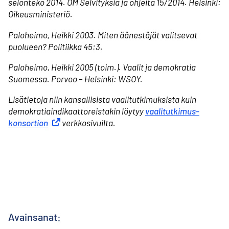
selonteko 2014. OM Selvityksiä ja ohjeita 15/2014. Helsinki:
Oikeusministeriö.
Paloheimo, Heikki 2003. Miten äänestäjät valitsevat
puolueen? Politiikka 45:3.
Paloheimo, Heikki 2005 (toim.). Vaalit ja demokratia
Suomessa. Porvoo – Helsinki: WSOY.
Lisätietoja niin kansallisista vaalitutkimuksista kuin
demokratia­indikaattoreistakin löytyy
vaali­tutkimus­
konsortion
Ulkoinen linkki
verkkosivuilta.
Avainsanat: