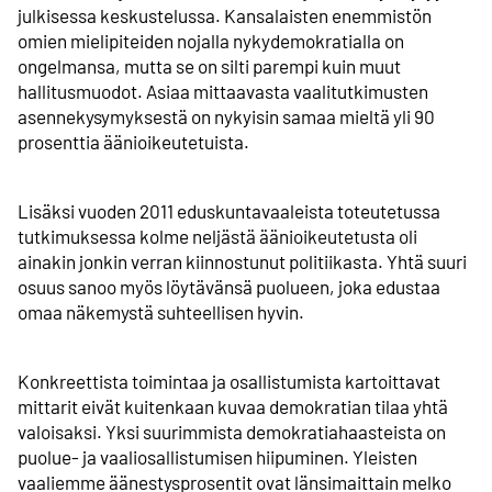
julkisessa keskustelussa. Kansalaisten enemmistön
omien mielipiteiden nojalla nykydemokratialla on
ongelmansa, mutta se on silti parempi kuin muut
hallitusmuodot. Asiaa mittaavasta vaalitutkimusten
asennekysymyksestä on nykyisin samaa mieltä yli 90
prosenttia äänioikeutetuista.
Lisäksi vuoden 2011 eduskunta­vaaleista toteutetussa
tutkimuksessa kolme neljästä äänioikeutetusta oli
ainakin jonkin verran kiinnostunut politiikasta. Yhtä suuri
osuus sanoo myös löytävänsä puolueen, joka edustaa
omaa näkemystä suhteellisen hyvin.
Konkreettista toimintaa ja osallistumista kartoittavat
mittarit eivät kuitenkaan kuvaa demokratian tilaa yhtä
valoisaksi. Yksi suurimmista demokratia­haasteista on
puolue- ja vaali­osallistumisen hiipuminen. Yleisten
vaaliemme äänestys­prosentit ovat länsimaittain melko