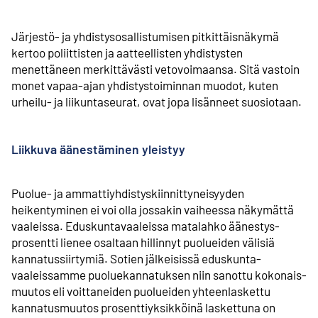
Järjestö- ja yhdistys­osallistumisen pitkittäisnäkymä
kertoo poliittisten ja aatteellisten yhdistysten
menettäneen merkittävästi vetovoimaansa. Sitä vastoin
monet vapaa-ajan yhdistystoiminnan muodot, kuten
urheilu- ja liikunta­seurat, ovat jopa lisänneet suosiotaan.
Liikkuva äänestäminen yleistyy
Puolue- ja ammatti­yhdistys­kiinnittyneisyyden
heikentyminen ei voi olla jossakin vaiheessa näkymättä
vaaleissa. Eduskunta­vaaleissa matalahko äänestys­
prosentti lienee osaltaan hillinnyt puolueiden välisiä
kannatus­siirtymiä. Sotien jälkeisissä eduskunta­
vaaleissamme puolue­kannatuksen niin sanottu kokonais­
muutos eli voittaneiden puolueiden yhteenlaskettu
kannatusmuutos prosentti­yksikköinä laskettuna on