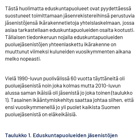
Tästä huolimatta eduskuntapuolueet ovat pyydettäessä
suostuneet toimittamaan jäsenrekistereihinsä perustuvia
jäsenistöjensä ikärakennetietoja yhteislaskelmaan, jossa
asiaa tarkastellaan eduskunta­puolueiden osalta kootusti.
Tällaisen tiedonkeruun nojalla eduskunta­puolueiden
puolue­jäsenistöjen yhteenlaskettu ikärakenne on
muuttunut viimeksi kuluneiden vuosikymmenten aikana
melko nopeasti.
Vielä 1990-luvun puolivälissä 60 vuotta täyttäneitä oli
puoluejäsenistä noin joka kolmas mutta 2010-luvun
alussa saman ikäisiä oli jäsenistä jo joka toinen (taulukko
1). Tasainen ikääntymis­kehitys saattaa johtaa siihen, että
ensi vuosikymmenellä jo yli puolet kaikista Suomen
puoluejäsenistä on eläkeikäisiä.
Taulukko 1. Eduskuntapuolueiden jäsenistöjen