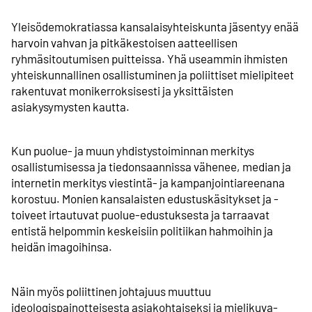
Yleisödemokratiassa kansalaisyhteiskunta jäsentyy enää
harvoin vahvan ja pitkäkestoisen aatteellisen
ryhmäsitoutumisen puitteissa. Yhä useammin ihmisten
yhteiskunnallinen osallistuminen ja poliittiset mielipiteet
rakentuvat monikerroksisesti ja yksittäisten
asiakysymysten kautta.
Kun puolue- ja muun yhdistystoiminnan merkitys
osallistumisessa ja tiedonsaannissa vähenee, median ja
internetin merkitys viestintä- ja kampanjointiareenana
korostuu. Monien kansalaisten edustuskäsitykset ja -
toiveet irtautuvat puolue-edustuksesta ja tarraavat
entistä helpommin keskeisiin politiikan hahmoihin ja
heidän imagoihinsa.
Näin myös poliittinen johtajuus muuttuu
ideologispainotteisesta asiakohtaiseksi ja mieli­kuva­