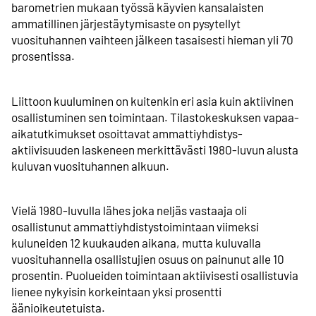
barometrien mukaan työssä käyvien kansalaisten
ammatillinen järjestäytymis­aste on pysytellyt
vuosituhannen vaihteen jälkeen tasaisesti hieman yli 70
prosentissa.
Liittoon kuuluminen on kuitenkin eri asia kuin aktiivinen
osallistuminen sen toimintaan. Tilastokeskuksen vapaa-
aika­tutkimukset osoittavat ammatti­yhdistys­
aktiivisuuden laskeneen merkittävästi 1980-luvun alusta
kuluvan vuosituhannen alkuun.
Vielä 1980-luvulla lähes joka neljäs vastaaja oli
osallistunut ammatti­yhdistys­toimintaan viimeksi
kuluneiden 12 kuukauden aikana, mutta kuluvalla
vuosituhannella osallistujien osuus on painunut alle 10
prosentin. Puolueiden toimintaan aktiivisesti osallistuvia
lienee nykyisin korkeintaan yksi prosentti
äänioikeutetuista.