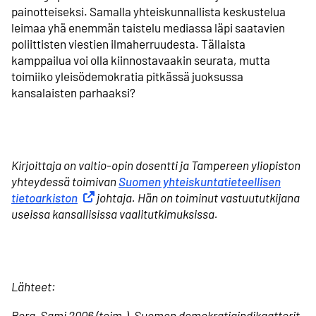
painotteiseksi. Samalla yhteiskunnallista keskustelua
leimaa yhä enemmän taistelu mediassa läpi saatavien
poliittisten viestien ilmaherruudesta. Tällaista
kamppailua voi olla kiinnostavaakin seurata, mutta
toimiiko yleisödemokratia pitkässä juoksussa
kansalaisten parhaaksi?
Kirjoittaja on valtio-opin dosentti ja Tampereen yliopiston
yhteydessä toimivan
Suomen yhteiskuntatieteellisen
tietoarkiston
Ulkoinen linkki
johtaja. Hän on toiminut vastuututkijana
useissa kansallisissa vaalitutkimuksissa.
Lähteet:
Borg, Sami 2006 (toim.). Suomen demokratia­indikaattorit.