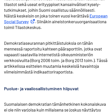
tilastot sekä useat erityyppiset kansainväliset kysely­
tutkimukset, joihin Suomi osallistuu säännöllisesti.
Näistä keskeisin on joka toinen vuosi kerättävä
European
Social Survey
Ulkoinen linkki
. Siinäkin aineiston­keruu­organisaationa
toimii Tilastokeskus.
Demokratiaseurannan pitkittäistuloksia on tähän
mennessä raportoitu kahteen pääraporttiin, jotka ovat
vapaasti saatavilla internetistä oikeusministeriön
verkkosivuilta (Borg 2006 toim. ja Borg 2013 toim.). Tässä
artikkelissa esittelen muutamia keskeisiä havaintoja
viimeisimmästä indikaattori­raportista.
Puolue- ja vaaliosallistuminen hiipuvat
Suomalaisen demokratian tämänhetkinen kokonaiskuva
ei ole niin varjoisa kuin millaisena se joskus näyttäytyy