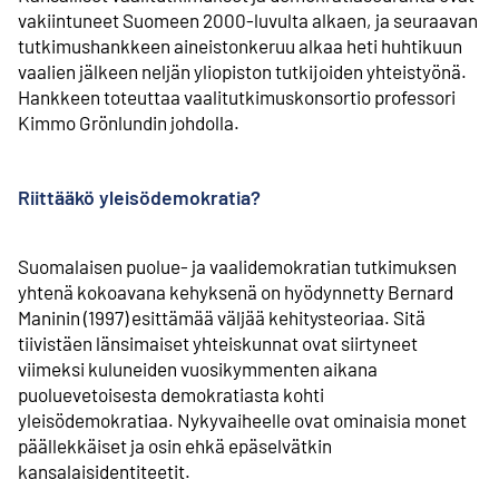
vakiintuneet Suomeen 2000-luvulta alkaen, ja seuraavan
tutkimushankkeen aineistonkeruu alkaa heti huhtikuun
vaalien jälkeen neljän yliopiston tutkijoiden yhteistyönä.
Hankkeen toteuttaa vaali­tutkimus­konsortio professori
Kimmo Grönlundin johdolla.
Riittääkö yleisödemokratia?
Suomalaisen puolue- ja vaali­demokratian tutkimuksen
yhtenä kokoavana kehyksenä on hyödynnetty Bernard
Maninin (1997) esittämää väljää kehitysteoriaa. Sitä
tiivistäen länsimaiset yhteiskunnat ovat siirtyneet
viimeksi kuluneiden vuosikymmenten aikana
puoluevetoisesta demokratiasta kohti
yleisödemokratiaa. Nykyvaiheelle ovat ominaisia monet
päällekkäiset ja osin ehkä epäselvätkin
kansalaisidentiteetit.