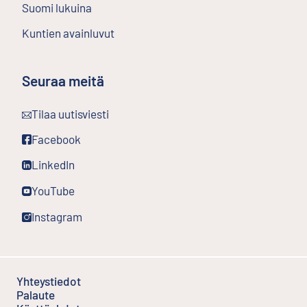
Suomi lukuina
Kuntien avainluvut
Seuraa meitä
Ulkoinen linkki
Tilaa uutisviesti
Ulkoinen linkki
Facebook
Ulkoinen linkki
LinkedIn
Ulkoinen linkki
YouTube
Ulkoinen linkki
Instagram
Yhteystiedot
Palaute
Ulkoinen linkki