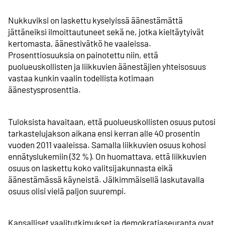
Nukkuviksi on laskettu kyselyissä äänestämättä
jättäneiksi ilmoittautuneet sekä ne, jotka kieltäytyivät
kertomasta, äänestivätkö he vaaleissa.
Prosenttiosuuksia on painotettu niin, että
puolueuskollisten ja liikkuvien äänestäjien yhteisosuus
vastaa kunkin vaalin todellista kotimaan
äänestysprosenttia.
Tuloksista havaitaan, että puolueuskollisten osuus putosi
tarkastelujakson aikana ensi kerran alle 40 prosentin
vuoden 2011 vaaleissa. Samalla liikkuvien osuus kohosi
ennätyslukemiin (32 %). On huomattava, että liikkuvien
osuus on laskettu koko valitsijakunnasta eikä
äänestämässä käyneistä. Jälkimmäisellä laskutavalla
osuus olisi vielä paljon suurempi.
Kansalliset vaalitutkimukset ja demokratiaseuranta ovat