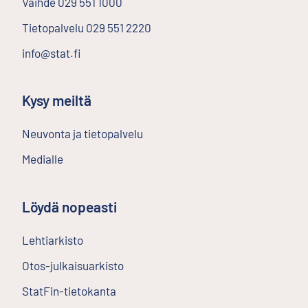
Vaihde
029 551 1000
Tietopalvelu
029 551 2220
info@stat.fi
Kysy meiltä
Neuvonta ja tietopalvelu
Medialle
Löydä nopeasti
Lehtiarkisto
Ulkoinen linkki
Otos-julkaisuarkisto
Ulkoinen linkki
StatFin-tietokanta
Ulkoinen linkki