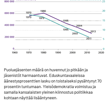
Puoluejäsenten määrä on huvennut jo pitkään ja
jäsenistöt harmaantuvat. Eduskuntavaaleissa
äänestysprosenttien lasku on toistaiseksi pysähtynyt 70
prosentin tuntumaan. Yleisödemokratia voimistuu ja
samalla kansalaisten yleinen kiinnostus politiikkaa
kohtaan näyttää lisääntyneen.