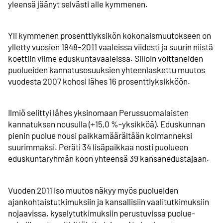
yleensä jäänyt selvästi alle kymmenen.
Yli kymmenen prosenttiyksikön kokonaismuutokseen on
ylletty vuosien 1948–2011 vaaleissa viidesti ja suurin niistä
koettiin viime eduskuntavaaleissa. Silloin voittaneiden
puolueiden kannatusosuuksien yhteenlaskettu muutos
vuodesta 2007 kohosi lähes 16 prosentti­yksikköön.
Ilmiö selittyi lähes yksinomaan Perussuomalaisten
kannatuksen nousulla (+15,0 %-yksikköä). Eduskunnan
pienin puolue nousi paikkamäärältään kolmanneksi
suurimmaksi. Peräti 34 lisäpaikkaa nosti puolueen
eduskuntaryhmän koon yhteensä 39 kansanedustajaan.
Vuoden 2011 iso muutos näkyy myös puolueiden
ajankohtais­tutkimuksiin ja kansallisiin vaali­tutkimuksiin
nojaavissa, kysely­tutkimuksiin perustuvissa puolue­