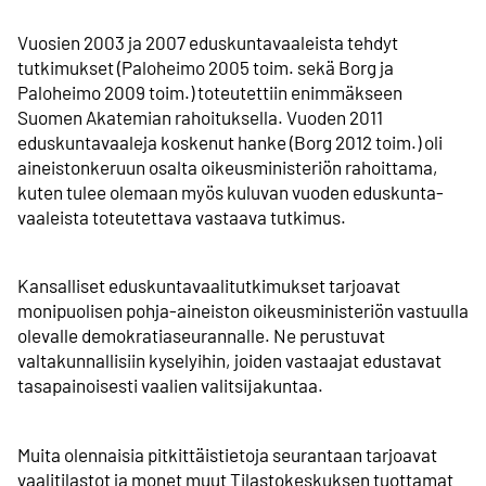
Vuosien 2003 ja 2007 eduskunta­vaaleista tehdyt
tutkimukset (Paloheimo 2005 toim. sekä Borg ja
Paloheimo 2009 toim.) toteutettiin enimmäkseen
Suomen Akatemian rahoituksella. Vuoden 2011
eduskunta­vaaleja koskenut hanke (Borg 2012 toim.) oli
aineistonkeruun osalta oikeusministeriön rahoittama,
kuten tulee olemaan myös kuluvan vuoden eduskunta­
vaaleista toteutettava vastaava tutkimus.
Kansalliset eduskunta­vaali­tutkimukset tarjoavat
monipuolisen pohja-aineiston oikeusministeriön vastuulla
olevalle demokratia­seurannalle. Ne perustuvat
valtakunnallisiin kyselyihin, joiden vastaajat edustavat
tasapainoisesti vaalien valitsija­kuntaa.
Muita olennaisia pitkittäistietoja seurantaan tarjoavat
vaali­tilastot ja monet muut Tilastokeskuksen tuottamat