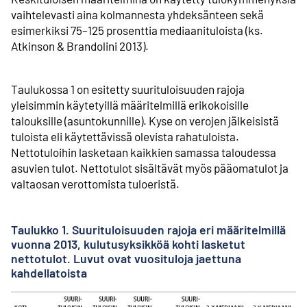
vaihtelevasti aina kolmannesta yhdeksänteen sekä
esimerkiksi 75–125 prosenttia mediaanituloista (ks.
Atkinson & Brandolini 2013).
Taulukossa 1 on esitetty suurituloisuuden rajoja
yleisimmin käytetyillä määritelmillä erikokoisille
talouksille (asuntokunnille). Kyse on verojen jälkeisistä
tuloista eli käytettävissä olevista rahatuloista.
Nettotuloihin lasketaan kaikkien samassa taloudessa
asuvien tulot. Nettotulot sisältävät myös pääomatulot ja
valtaosan verottomista tuloeristä.
Taulukko 1. Suurituloisuuden rajoja eri määritelmillä
vuonna 2013, kulutusyksikköä kohti lasketut
nettotulot. Luvut ovat vuosituloja jaettuna
kahdellatoista