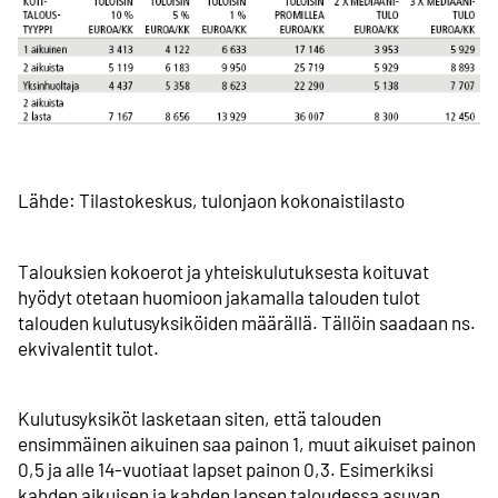
Lähde: Tilastokeskus, tulonjaon kokonaistilasto
Talouksien kokoerot ja yhteiskulutuksesta koituvat
hyödyt otetaan huomioon jakamalla talouden tulot
talouden kulutusyksiköiden määrällä. Tällöin saadaan ns.
ekvivalentit tulot.
Kulutusyksiköt lasketaan siten, että talouden
ensimmäinen aikuinen saa painon 1, muut aikuiset painon
0,5 ja alle 14-vuotiaat lapset painon 0,3. Esimerkiksi
kahden aikuisen ja kahden lapsen taloudessa asuvan