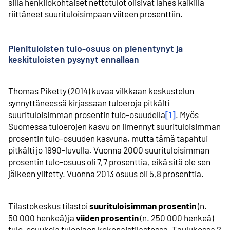
sillä henkilökohtaiset nettotulot olisivat lähes kaikilla
riittäneet suurituloisimpaan viiteen prosenttiin.
Pienituloisten tulo-osuus on pienentynyt ja
keskituloisten pysynyt ennallaan
Thomas Piketty (2014) kuvaa vilkkaan keskustelun
synnyttäneessä kirjassaan tuloeroja pitkälti
suurituloisimman prosentin tulo-osuudella
[1]
. Myös
Suomessa tuloerojen kasvu on ilmennyt suurituloisimman
prosentin tulo-osuuden kasvuna, mutta tämä tapahtui
pitkälti jo 1990-luvulla. Vuonna 2000 suurituloisimman
prosentin tulo-osuus oli 7,7 prosenttia, eikä sitä ole sen
jälkeen ylitetty. Vuonna 2013 osuus oli 5,8 prosenttia.
Tilastokeskus tilastoi
suurituloisimman prosentin
(n.
50 000 henkeä) ja
viiden prosentin
(n. 250 000 henkeä)
tulo-osuuksia tulonjaon kokonaistilastossa. Taulukossa 2