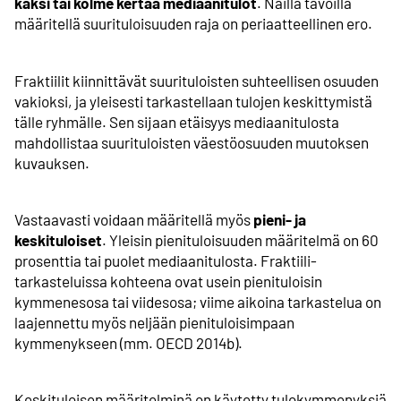
kaksi tai kolme kertaa mediaanitulot
. Näillä tavoilla
määritellä suurituloisuuden raja on periaatteellinen ero.
Fraktiilit kiinnittävät suurituloisten suhteellisen osuuden
vakioksi, ja yleisesti tarkastellaan tulojen keskittymistä
tälle ryhmälle. Sen sijaan
etäisyys mediaanitulosta
mahdollistaa suurituloisten väestöosuuden muutoksen
kuvauksen.
Vastaavasti voidaan määritellä myös
pieni- ja
keskituloiset
. Yleisin pienituloisuuden määritelmä on 60
prosenttia tai puolet mediaanitulosta. Fraktiili­
tarkasteluissa kohteena ovat usein pienituloisin
kymmenesosa tai viidesosa; viime aikoina tarkastelua on
laajennettu myös neljään pienituloisimpaan
kymmenykseen (mm. OECD 2014b).
Keskituloisen määritelminä on käytetty tulokymmenyksiä