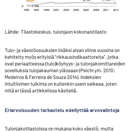
Lähde: Tilastokeskus, tulonjaon kokonaistilasto
Tulo- ja väestöosuuksien lisäksi aivan viime vuosina on
kehitetty myös erityisiä ”rikkausindikaattoreita”, jotka
ovat periaatteessa (tulo)köyhyys- ja tulonjako­mittareiden
sovelluksia tulojakauman yläosaan (Peichl ym. 2010;
Medeiros & Ferreira de Souza 2014). Indeksien
intuitiivinen tulkinta on kuitenkin usein vaikeaa, joten
niitä ei tässä artikkelissa käsitellä.
Eriarvoisuuden tarkastelu edellyttää arvovalintoja
Tulonjakotilastoissa on mukana koko väestö, mutta