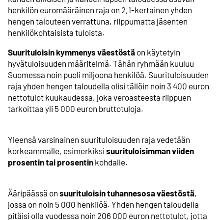
henkilön euromääräinen raja on 2,1-kertainen yhden
hengen talouteen verrattuna, riippumatta jäsenten
henkilökohtaisista tuloista.
Suurituloisin kymmenys väestöstä
on käytetyin
hyvätuloisuuden määritelmä. Tähän ryhmään kuuluu
Suomessa noin puoli miljoona henkilöä. Suurituloisuuden
raja yhden hengen taloudella olisi tällöin noin 3 400 euron
nettotulot kuukaudessa, joka veroasteesta riippuen
tarkoittaa yli 5 000 euron bruttotuloja.
Yleensä varsinainen suurituloisuuden raja vedetään
korkeammalle, esimerkiksi
suurituloisimman viiden
prosentin tai prosentin
kohdalle.
Ääripäässä on
suurituloisin tuhannesosa väestöstä
,
jossa on noin 5 000 henkilöä. Yhden hengen taloudella
pitäisi olla vuodessa noin 206 000 euron nettotulot, jotta