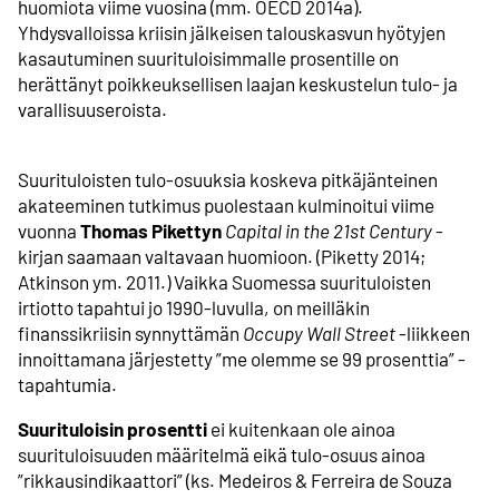
huomiota viime vuosina (mm. OECD 2014a).
Yhdysvalloissa kriisin jälkeisen talouskasvun hyötyjen
kasautuminen suurituloisimmalle prosentille on
herättänyt poikkeuksellisen laajan keskustelun tulo- ja
varallisuuseroista.
Suurituloisten tulo-osuuksia koskeva pitkäjänteinen
akateeminen tutkimus puolestaan kulminoitui viime
vuonna
Thomas Pikettyn
Capital in the 21st Century
-
kirjan saamaan valtavaan huomioon. (Piketty 2014;
Atkinson ym. 2011.) Vaikka Suomessa suurituloisten
irtiotto tapahtui jo 1990-luvulla, on meilläkin
finanssikriisin synnyttämän
Occupy Wall Street
-liikkeen
innoittamana järjestetty ”me olemme se 99 prosenttia” -
tapahtumia.
Suurituloisin prosentti
ei kuitenkaan ole ainoa
suurituloisuuden määritelmä eikä tulo-osuus ainoa
”rikkausindikaattori” (ks. Medeiros & Ferreira de Souza