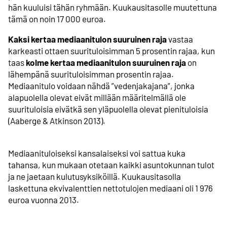
hän kuuluisi tähän ryhmään. Kuukausitasolle muutettuna
tämä on noin 17 000 euroa.
Kaksi kertaa mediaanitulon suuruinen raja
vastaa
karkeasti ottaen suurituloisimman 5 prosentin rajaa, kun
taas
kolme kertaa mediaanitulon suuruinen raja
on
lähempänä suurituloisimman prosentin rajaa.
Mediaanitulo voidaan nähdä ”vedenjakajana”, jonka
alapuolella olevat eivät millään määritelmällä ole
suurituloisia eivätkä sen yläpuolella olevat pienituloisia
(Aaberge & Atkinson 2013).
Mediaanituloiseksi kansalaiseksi voi sattua kuka
tahansa, kun mukaan otetaan kaikki asuntokunnan tulot
ja ne jaetaan kulutusyksiköillä. Kuukausitasolla
laskettuna ekvivalenttien nettotulojen mediaani oli 1 976
euroa vuonna 2013.