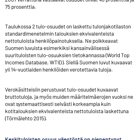
75 prosenttia.
Taulukossa 2 tulo-osuudet on laskettu tulonjakotilaston
standardi­menetelmin talouksien ekvivalenteista
nettotuloista henkilöpainotuksella. Ne poikkeavat
Suomen luvuista esimerkiksi kansainvälisessä
suurituloisten tulo-osuuksien tietokannassa (World Top
Incomes Database, WTID). Siellä Suomen luvut kuvaavat
yli 14-vuotiaiden henkilöiden verotettavia tuloja.
Verokäsitteisiin perustuvat tulo-osuudet kuvaavat
bruttotuloja, ja myös muiden määritelmäerojen vuoksi ne
ovat systemaattisesti selvästi korkeampia kuin
kotitalouksien ekvivalenteista nettotuloista laskettuna
(Törmälehto 2015).
Keskituloisten osuus väestöstä on pienentynyt