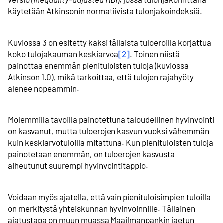
käytetään Atkinsonin normatiivista tulonjako­indeksiä.
Kuviossa 3 on esitetty kaksi tällaista tuloeroilla korjattua
koko tulo­jakauman keskiarvoa
[2]
. Toinen niistä
painottaa enemmän pienituloisten tuloja (kuviossa
Atkinson 1.0), mikä tarkoittaa, että tulojen rajahyöty
alenee nopeammin.
Molemmilla tavoilla painotettuna taloudellinen hyvinvointi
on kasvanut, mutta tuloerojen kasvun vuoksi vähemmän
kuin keskiarvo­tuloilla mitattuna. Kun pienituloisten tuloja
painotetaan enemmän, on tuloerojen kasvusta
aiheutunut suurempi hyvinvointi­tappio.
Voidaan myös ajatella, että vain pienituloisimpien tuloilla
on merkitystä yhteiskunnan hyvinvoinnille. Tällainen
ajatustapa on muun muassa Maailmanpankin jaetun