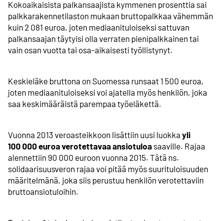
Kokoaikaisista palkansaajista kymmenen prosenttia sai
palkkarakennetilaston mukaan bruttopalkkaa vähemmän
kuin 2 081 euroa, joten mediaanituloiseksi sattuvan
palkansaajan täytyisi olla verraten pienipalkkainen tai
vain osan vuotta tai osa-aikaisesti työllistynyt.
Keskieläke bruttona on Suomessa runsaat 1 500 euroa,
joten mediaanituloiseksi voi ajatella myös henkilön, joka
saa keskimääräistä parempaa työeläkettä.
Vuonna 2013 veroasteikkoon lisättiin uusi luokka
yli
100 000 euroa verotettavaa ansiotuloa
saaville. Rajaa
alennettiin 90 000 euroon vuonna 2015. Tätä ns.
solidaarisuus­veron rajaa voi pitää myös suurituloisuuden
määritelmänä, joka siis perustuu henkilön verotettaviin
bruttoansiotuloihin.