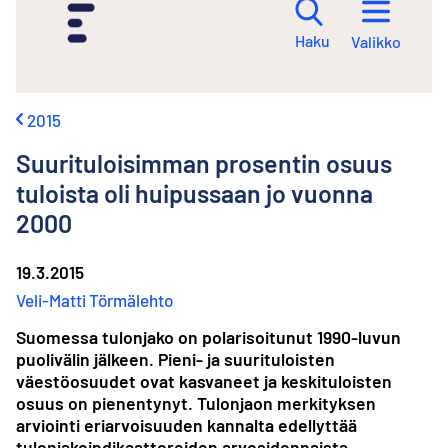
i
r
Haku
Valikko
r
y
s
i
2015
s
ä
Suurituloisimman prosentin osuus
l
t
tuloista oli huipussaan jo vuonna
ö
2000
ö
n
19.3.2015
Veli-Matti Törmälehto
Suomessa tulonjako on polarisoitunut 1990-luvun
puolivälin jälkeen. Pieni- ja suurituloisten
väestöosuudet ovat kasvaneet ja keskituloisten
osuus on pienentynyt. Tulonjaon merkityksen
arviointi eriarvoisuuden kannalta edellyttää
tulonjako­indikaattoreiden arvosidonnaista