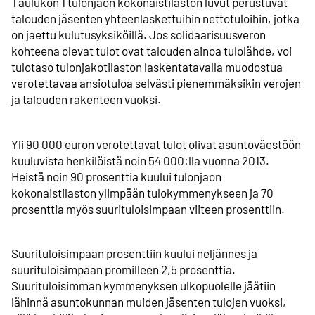
Taulukon 1 tulonjaon kokonaistilaston luvut perustuvat
talouden jäsenten yhteenlaskettuihin nettotuloihin, jotka
on jaettu kulutusyksiköillä. Jos solidaarisuus­veron
kohteena olevat tulot ovat talouden ainoa tulolähde, voi
tulotaso tulonjakotilaston laskentatavalla muodostua
verotettavaa ansiotuloa selvästi pienemmäksikin verojen
ja talouden rakenteen vuoksi.
Yli 90 000 euron verotettavat tulot olivat asuntoväestöön
kuuluvista henkilöistä noin 54 000:lla vuonna 2013.
Heistä noin 90 prosenttia kuului tulonjaon
kokonaistilaston ylimpään tulokymmenykseen ja 70
prosenttia myös suurituloisimpaan viiteen prosenttiin.
Suurituloisimpaan prosenttiin kuului neljännes ja
suurituloisimpaan promilleen 2,5 prosenttia.
Suurituloisimman kymmenyksen ulkopuolelle jäätiin
lähinnä asuntokunnan muiden jäsenten tulojen vuoksi,