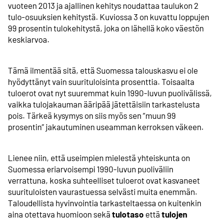
vuoteen 2013 ja ajallinen kehitys noudattaa taulukon 2
tulo-osuuksien kehitystä. Kuviossa 3 on kuvattu loppujen
99 prosentin tulokehitystä, joka on lähellä koko väestön
keskiarvoa.
Tämä ilmentää sitä, että Suomessa talous­kasvu ei ole
hyödyttänyt vain suuri­tuloisinta prosenttia. Toisaalta
tuloerot ovat nyt suuremmat kuin 1990-luvun puolivälissä,
vaikka tulo­jakauman ääripää jätettäisiin tarkastelusta
pois. Tärkeä kysymys on siis myös sen ”muun 99
prosentin” jakautuminen useamman kerroksen väkeen.
Lienee niin, että useimpien mielestä yhteiskunta on
Suomessa eriarvoisempi 1990-luvun puoliväliin
verrattuna, koska suhteelliset tuloerot ovat kasvaneet
suurituloisten vaurastuessa selvästi muita enemmän.
Taloudellista hyvinvointia tarkasteltaessa on kuitenkin
aina otettava huomioon sekä
tulotaso
että
tulojen