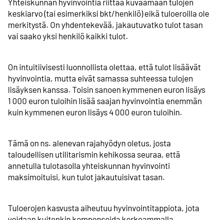
Yhteiskunnan hyvinvointia riittää kuvaamaan tulojen
keskiarvo (tai esimerkiksi bkt/henkilö) eikä tuloeroilla ole
merkitystä. On yhdentekevää, jakautuvatko tulot tasan
vai saako yksi henkilö kaikki tulot.
On intuitiivisesti luonnollista olettaa, että tulot lisäävät
hyvinvointia, mutta eivät samassa suhteessa tulojen
lisäyksen kanssa. Toisin sanoen kymmenen euron lisäys
1 000 euron tuloihin lisää saajan hyvinvointia enemmän
kuin kymmenen euron lisäys 4 000 euron tuloihin.
Tämä on ns. alenevan rajahyödyn oletus, josta
taloudellisen utilitarismin kehikossa seuraa, että
annetulla tulotasolla yhteiskunnan hyvinvointi
maksimoituisi, kun tulot jakautuisivat tasan.
Tuloerojen kasvusta aiheutuu
hyvinvointitappiota, jota
voidaan kuitenkin kompensoida korkeammalla