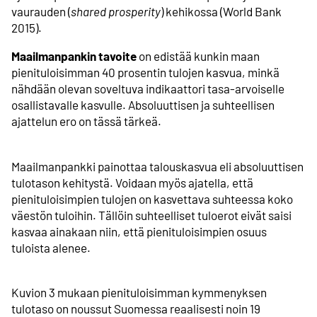
vaurauden (
shared prosperity
) kehikossa (World Bank
2015).
Maailmanpankin tavoite
on edistää kunkin maan
pienituloisimman 40 prosentin tulojen kasvua, minkä
nähdään olevan soveltuva indikaattori tasa-arvoiselle
osallistavalle kasvulle. Absoluuttisen ja suhteellisen
ajattelun ero on tässä tärkeä.
Maailman­pankki painottaa talouskasvua eli absoluuttisen
tulotason kehitystä. Voidaan myös ajatella, että
pienituloisimpien tulojen on kasvettava suhteessa koko
väestön tuloihin. Tällöin suhteelliset tuloerot eivät saisi
kasvaa ainakaan niin, että pienituloisimpien osuus
tuloista alenee.
Kuvion 3 mukaan pienituloisimman kymmenyksen
tulotaso on noussut Suomessa reaalisesti noin 19