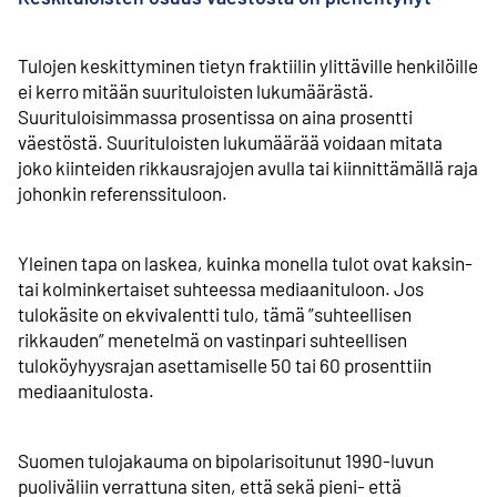
Tulojen keskittyminen tietyn fraktiilin ylittäville henkilöille
ei kerro mitään suurituloisten lukumäärästä.
Suurituloisimmassa prosentissa on aina prosentti
väestöstä. Suurituloisten lukumäärää voidaan mitata
joko kiinteiden rikkausrajojen avulla tai kiinnittämällä raja
johonkin referenssituloon.
Yleinen tapa on laskea, kuinka monella tulot ovat kaksin-
tai kolminkertaiset suhteessa mediaanituloon. Jos
tulokäsite on ekvivalentti tulo, tämä ”suhteellisen
rikkauden” menetelmä on vastinpari suhteellisen
tuloköyhyysrajan asettamiselle 50 tai 60 prosenttiin
mediaanitulosta.
Suomen tulojakauma on bipolarisoitunut 1990-luvun
puoliväliin verrattuna siten, että sekä pieni- että