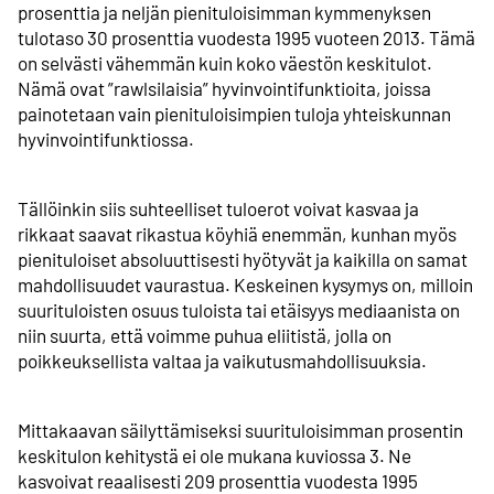
prosenttia ja neljän pienituloisimman kymmenyksen
tulotaso 30 prosenttia vuodesta 1995 vuoteen 2013. Tämä
on selvästi vähemmän kuin koko väestön keskitulot.
Nämä ovat ”rawlsilaisia” hyvinvointi­funktioita, joissa
painotetaan vain pienituloisimpien tuloja yhteiskunnan
hyvinvointi­funktiossa.
Tällöinkin siis suhteelliset tuloerot voivat kasvaa ja
rikkaat saavat rikastua köyhiä enemmän, kunhan myös
pienituloiset absoluuttisesti hyötyvät ja kaikilla on samat
mahdollisuudet vaurastua. Keskeinen kysymys on, milloin
suuri­tuloisten osuus tuloista tai etäisyys mediaanista on
niin suurta, että voimme puhua eliitistä, jolla on
poikkeuksellista valtaa ja vaikutusmahdollisuuksia.
Mittakaavan säilyttämiseksi suuri­tuloisimman prosentin
keskitulon kehitystä ei ole mukana kuviossa 3. Ne
kasvoivat reaalisesti 209 prosenttia vuodesta 1995