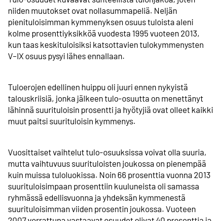
niiden muutokset ovat nollasummapeliä. Neljän
pienituloisimman kymmenyksen osuus tuloista aleni
kolme prosenttiyksikköä vuodesta 1995 vuoteen 2013,
kun taas keskituloisiksi katsottavien tulokymmenysten
V–IX osuus pysyi lähes ennallaan.
Tuloerojen edellinen huippu oli juuri ennen nykyistä
talouskriisiä, jonka jälkeen tulo-osuutta on menettänyt
lähinnä suurituloisin prosentti ja hyötyjiä ovat olleet kaikki
muut paitsi suurituloisin kymmenys.
Vuosittaiset vaihtelut tulo-osuuksissa voivat olla suuria,
mutta vaihtuvuus suurituloisten joukossa on pienempää
kuin muissa tuloluokissa. Noin 66 prosenttia vuonna 2013
suurituloisimpaan prosenttiin kuuluneista oli samassa
ryhmässä edellisvuonna ja yhdeksän kymmenestä
suurituloisimman viiden prosentin joukossa. Vuoteen
2007 verrattuna vastaavat osuudet olivat 40 prosenttia ja