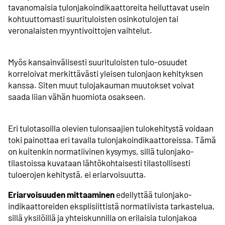
tavanomaisia tulonjakoindikaattoreita heiluttavat usein
kohtuuttomasti suurituloisten osinkotulojen tai
veronalaisten myyntivoittojen vaihtelut.
Myös kansainvälisesti suurituloisten tulo-osuudet
korreloivat merkittävästi yleisen tulonjaon kehityksen
kanssa. Siten muut tulojakauman muutokset voivat
saada liian vähän huomiota osakseen.
Eri tulotasoilla olevien tulonsaajien tulokehitystä voidaan
toki painottaa eri tavalla tulonjako­indikaattoreissa. Tämä
on kuitenkin normatiivinen kysymys, sillä tulonjako­
tilastoissa kuvataan lähtökohtaisesti tilastollisesti
tuloerojen kehitystä, ei eriarvoisuutta.
Eriarvoisuuden mittaaminen
edellyttää tulonjako­
indikaattoreiden eksplisiittistä normatiivista tarkastelua,
sillä yksilöillä ja yhteiskunnilla on erilaisia tulonjakoa