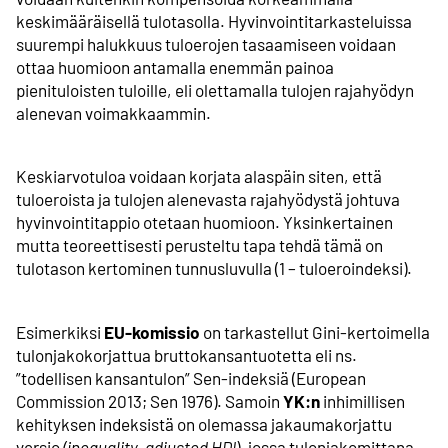
keskimääräisellä tulotasolla. Hyvinvointi­tarkasteluissa
suurempi halukkuus tuloerojen tasaamiseen voidaan
ottaa huomioon antamalla enemmän painoa
pienituloisten tuloille, eli olettamalla tulojen rajahyödyn
alenevan voimakkaammin.
Keskiarvotuloa voidaan korjata alaspäin siten, että
tuloeroista ja tulojen alenevasta rajahyödystä johtuva
hyvinvointitappio otetaan huomioon. Yksinkertainen
mutta teoreettisesti perusteltu tapa tehdä tämä on
tulotason kertominen tunnusluvulla (1 – tuloeroindeksi).
Esimerkiksi
EU-komissio
on tarkastellut Gini-kertoimella
tulonjakokorjattua brutto­kansantuotetta eli ns.
”todellisen kansantulon”
Sen-indeksiä (European
Commission 2013; Sen 1976). Samoin
YK:n
inhimillisen
kehityksen indeksistä on olemassa jakauma­korjattu
versio
(inequality-adjusted HDI
), jossa tulon­jakomittana