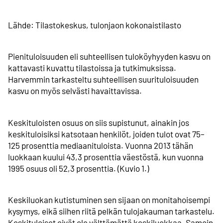
Lähde: Tilastokeskus, tulonjaon kokonaistilasto
Pienituloisuuden eli suhteellisen tuloköyhyyden kasvu on
kattavasti kuvattu tilastoissa ja tutkimuksissa.
Harvemmin tarkasteltu suhteellisen suurituloisuuden
kasvu on myös selvästi havaittavissa.
Keskituloisten osuus on siis supistunut, ainakin jos
keskituloisiksi katsotaan henkilöt, joiden tulot ovat 75–
125 prosenttia mediaanituloista. Vuonna 2013 tähän
luokkaan kuului 43,3 prosenttia väestöstä, kun vuonna
1995 osuus oli 52,3 prosenttia. (Kuvio 1.)
Keskiluokan kutistuminen sen sijaan on monitahoisempi
kysymys, eikä siihen riitä pelkän tulojakauman tarkastelu.
Keskituloiset eivät ole välttämättä keskiluokkaa. Samoin