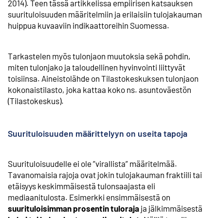
2014). Teen tässä artikkelissa empiirisen katsauksen
suurituloisuuden määritelmiin ja erilaisiin tulojakauman
huippua kuvaaviin indikaattoreihin Suomessa.
Tarkastelen myös tulonjaon muutoksia sekä pohdin,
miten tulonjako ja taloudellinen hyvinvointi liittyvät
toisiinsa. Aineistolähde on Tilastokeskuksen tulonjaon
kokonaistilasto, joka kattaa koko ns. asuntoväestön
(Tilastokeskus).
Suurituloisuuden määrittelyyn on useita tapoja
Suurituloisuudelle ei ole ”virallista” määritelmää.
Tavanomaisia rajoja ovat jokin tulojakauman fraktiili tai
etäisyys keskimmäisestä tulonsaajasta eli
mediaanitulosta. Esimerkki ensimmäisestä on
suurituloisimman prosentin tuloraja
ja jälkimmäisestä