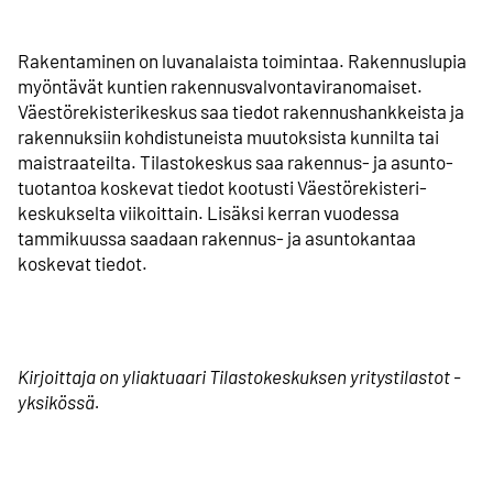
Rakentaminen on luvanalaista toimintaa. Rakennuslupia
myöntävät kuntien rakennus­valvonta­viranomaiset.
Väestörekisteri­keskus saa tiedot rakennus­hankkeista ja
rakennuksiin kohdistuneista muutoksista kunnilta tai
maistraateilta. Tilastokeskus saa rakennus- ja asunto­
tuotantoa koskevat tiedot kootusti Väestörekisteri­
keskukselta viikoittain. Lisäksi kerran vuodessa
tammikuussa saadaan rakennus- ja asunto­kantaa
koskevat tiedot.
Kirjoittaja on yliaktuaari Tilastokeskuksen yritystilastot -
yksikössä.