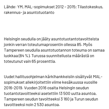
Lähde: YM, MAL-sopimukset 2012 – 2015; Tilastokeskus,
rakennus- ja asuntotuotanto
Helsingin seudulla on jääty asuntotuotanto­tavoitteista
jonkin verran toteutuma­prosentin ollessa 85. Myös
Tampereen seudulla asunto­tuotannon toteuma on samaa
luokkaa (84 %). Turussa suunnitellusta määrästä on
toteutunut vain 65 prosenttia.
Uudet hallitusohjelman kärkihankkeisiin sisältyvät MAL-
sopimukset alle­kirjoitettiin viime kesäkuussa vuosille
2016-2019. Vuoden 2016 osalta Helsingin seudun
tuotanto­tavoitteeksi asetettiin 13 500 uutta asuntoa,
Tampereen seudun tavoitteeksi 3 160 ja Turun seudun
tavoitteeksi noin 2 530 asuntoa.