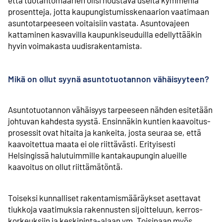
prosentteja, jotta kaupungistumis­skenaarion vaatimaan
asunto­tarpeeseen voitaisiin vastata. Asuntovajeen
kattaminen kasvavilla kaupunki­seuduilla edellyttääkin
hyvin voimakasta uudis­rakentamista.
Mikä on ollut syynä asuntotuotannon vähäisyyteen?
Asuntotuotannon vähäisyys tarpeeseen nähden esitetään
johtuvan kahdesta syystä. Ensinnäkin kuntien kaavoitus­
prosessit ovat hitaita ja kankeita, josta seuraa se, että
kaavoitettua maata ei ole riittävästi. Erityisesti
Helsingissä halutuimmille kanta­kaupungin alueille
kaavoitus on ollut riittämätöntä.
Toiseksi kunnalliset rakentamismääräykset asettavat
tiukkoja vaatimuksia rakennusten sijoitteluun, kerros­
korkeuksiin ja keskipinta-alaan ym. Toisinaan myös