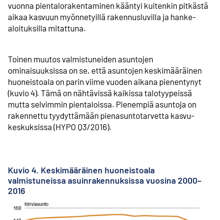
vuonna pientalo­rakentaminen kääntyi kuitenkin pitkästä
aikaa kasvuun myönnetyillä rakennus­luvilla ja hanke­
aloituksilla mitattuna.
Toinen muutos valmistuneiden asuntojen
ominaisuuksissa on se, että asuntojen keski­määräinen
huoneisto­ala on parin viime vuoden aikana pienentynyt
(kuvio 4). Tämä on nähtävissä kaikissa talotyypeissä
mutta selvimmin pientaloissa. Pienempiä asuntoja on
rakennettu tyydyttämään pienasunto­tarvetta kasvu­
keskuksissa (HYPO Q3/2016).
Kuvio 4. Keskimääräinen huoneistoala
valmistuneissa asuinrakennuksissa vuosina 2000–
2016