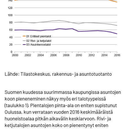
Lähde: Tilastokeskus, rakennus- ja asuntotuotanto
Suomen kuudessa suurimmassa kaupungissa asuntojen
koon pieneneminen näkyy myös eri talotyypeissä
(taulukko 1). Pientalojen pinta-ala on eniten supistunut
Oulussa, kun verrataan vuoden 2016 keskimääräistä
huoneisto­alaa pitkän aikavälin keskiarvoon. Rivi- ja
ketjutalojen asuntojen koko on pienentynyt eniten