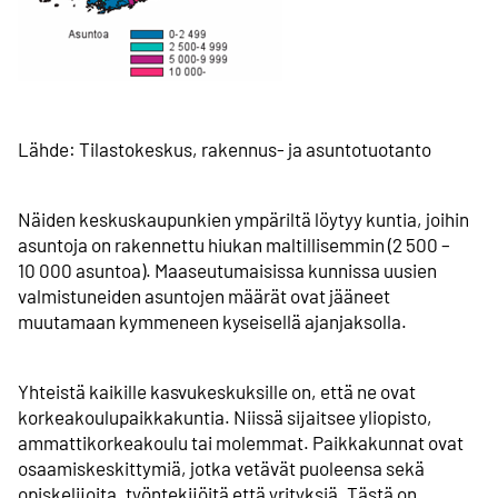
Lähde: Tilastokeskus, rakennus- ja asuntotuotanto
Näiden keskuskaupunkien ympäriltä löytyy kuntia, joihin
asuntoja on rakennettu hiukan maltillisemmin (2 500 –
10 000 asuntoa). Maaseutumaisissa kunnissa uusien
valmistuneiden asuntojen määrät ovat jääneet
muutamaan kymmeneen kyseisellä ajanjaksolla.
Yhteistä kaikille kasvukeskuksille on, että ne ovat
korkeakoulu­paikkakuntia. Niissä sijaitsee yliopisto,
ammattikorkea­koulu tai molemmat. Paikkakunnat ovat
osaamis­keskittymiä, jotka vetävät puoleensa sekä
opiskelijoita, työntekijöitä että yrityksiä. Tästä on