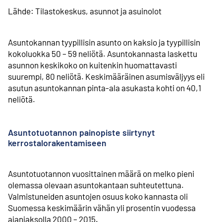
Lähde: Tilastokeskus, asunnot ja asuinolot
Asuntokannan tyypillisin asunto on kaksio ja tyypillisin
kokoluokka 50 – 59 neliötä. Asunto­kannasta laskettu
asunnon keskikoko on kuitenkin huomattavasti
suurempi, 80 neliötä. Keski­määräinen asumis­väljyys eli
asutun asuntokannan pinta-ala asukasta kohti on 40,1
neliötä.
Asuntotuotannon painopiste siirtynyt
kerrostalorakentamiseen
Asuntotuotannon vuosittainen määrä on melko pieni
olemassa olevaan asunto­kantaan suhteutettuna.
Valmistuneiden asuntojen osuus koko kannasta oli
Suomessa keskimäärin vähän yli prosentin vuodessa
ajanjaksolla 2000 – 2015.