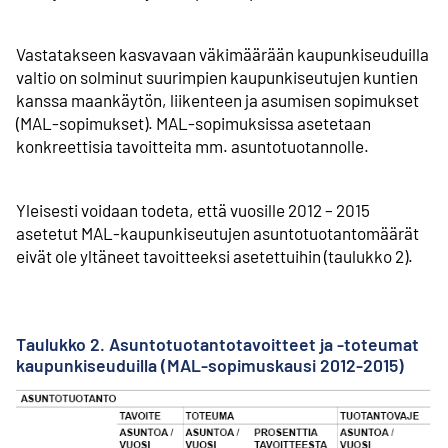
Vastatakseen kasvavaan väkimäärään kaupunki­seuduilla
valtio on solminut suurimpien kaupunki­seutujen kuntien
kanssa maankäytön, liikenteen ja asumisen sopimukset
(MAL-sopimukset). MAL-sopimuksissa asetetaan
konkreettisia tavoitteita mm. asunto­tuotannolle.
Yleisesti voidaan todeta, että vuosille 2012 – 2015
asetetut MAL-kaupunkiseutujen asunto­tuotanto­määrät
eivät ole yltäneet tavoitteeksi asetettuihin (taulukko 2).
Taulukko 2. Asuntotuotantotavoitteet ja -toteumat
kaupunkiseuduilla (MAL-sopimuskausi 2012-2015)