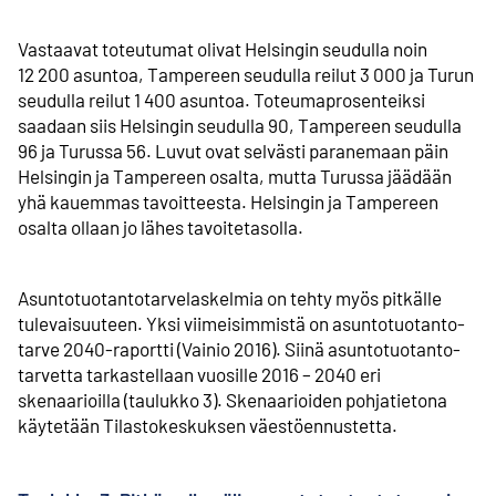
Vastaavat toteutumat olivat Helsingin seudulla noin
12 200 asuntoa, Tampereen seudulla reilut 3 000 ja Turun
seudulla reilut 1 400 asuntoa. Toteuma­prosenteiksi
saadaan siis Helsingin seudulla 90, Tampereen seudulla
96 ja Turussa 56. Luvut ovat selvästi paranemaan päin
Helsingin ja Tampereen osalta, mutta Turussa jäädään
yhä kauemmas tavoitteesta. Helsingin ja Tampereen
osalta ollaan jo lähes tavoitetasolla.
Asuntotuotantotarvelaskelmia on tehty myös pitkälle
tulevaisuuteen. Yksi viimeisimmistä on asuntotuotanto­
tarve 2040-raportti (Vainio 2016). Siinä asuntotuotanto­
tarvetta tarkastellaan vuosille 2016 – 2040 eri
skenaarioilla (taulukko 3). Skenaarioiden pohjatietona
käytetään Tilastokeskuksen väestö­ennustetta.