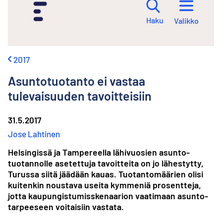
i
r
Haku
Valikko
r
y
s
i
2017
s
ä
Asuntotuotanto ei vastaa
l
t
tulevaisuuden tavoitteisiin
ö
ö
31.5.2017
n
Jose Lahtinen
Helsingissä ja Tampereella lähivuosien asunto­
tuotannolle asetettuja tavoitteita on jo lähestytty,
Turussa siitä jäädään kauas. Tuotanto­määrien olisi
kuitenkin noustava useita kymmeniä prosentteja,
jotta kaupungistumis­skenaarion vaatimaan asunto­
tarpeeseen voitaisiin vastata.