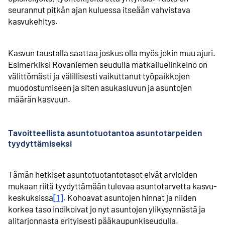
seurannut pitkän ajan kuluessa itseään vahvistava
kasvukehitys.
Kasvun taustalla saattaa joskus olla myös jokin muu ajuri.
Esimerkiksi Rovaniemen seudulla matkailu­elinkeino on
välittömästi ja välillisesti vaikuttanut työpaikkojen
muodostumiseen ja siten asukasluvun ja asuntojen
määrän kasvuun.
Tavoitteellista asuntotuotantoa asunto­tarpeiden
tyydyttämiseksi
Tämän hetkiset asuntotuotantotasot eivät arvioiden
mukaan riitä tyydyttämään tulevaa asuntotarvetta kasvu­
keskuksissa
[1]
. Kohoavat asuntojen hinnat ja niiden
korkea taso indikoivat jo nyt asuntojen ylikysynnästä ja
alitarjonnasta erityisesti pääkaupunki­seudulla.