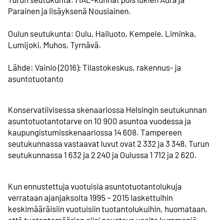
Parainen ja lisäyksenä Nousiainen.
Oulun seutukunta: Oulu, Hailuoto, Kempele, Liminka,
Lumijoki, Muhos, Tyrnävä.
Lähde: Vainio (2016); Tilastokeskus, rakennus- ja
asuntotuotanto
Konservatiivisessa skenaariossa Helsingin seutukunnan
asuntotuotanto­tarve on 10 900 asuntoa vuodessa ja
kaupungistumis­skenaariossa 14 608. Tampereen
seutukunnassa vastaavat luvut ovat 2 332 ja 3 348, Turun
seutukunnassa 1 632 ja 2 240 ja Oulussa 1 712 ja 2 620.
Kun ennustettuja vuotuisia asuntotuotanto­lukuja
verrataan ajanjaksolta 1995 – 2015 laskettuihin
keskimääräisiin vuotuisiin tuotanto­lukuihin, huomataan,
että tuotanto­määrien olisi noustava useita kymmeniä