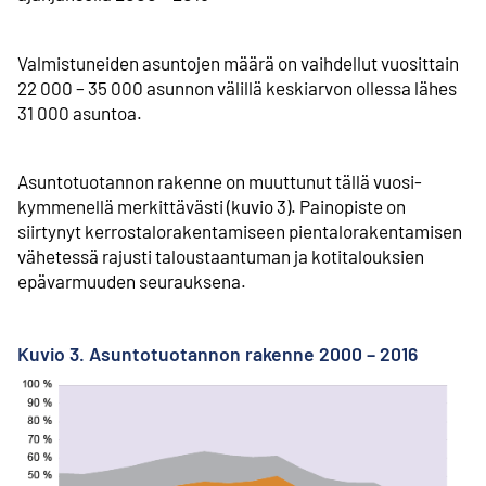
Valmistuneiden asuntojen määrä on vaihdellut vuosittain
22 000 – 35 000 asunnon välillä keskiarvon ollessa lähes
31 000 asuntoa.
Asuntotuotannon rakenne on muuttunut tällä vuosi­
kymmenellä merkittävästi (kuvio 3). Painopiste on
siirtynyt kerrostalo­rakentamiseen pientalo­rakentamisen
vähetessä rajusti talous­taantuman ja koti­talouksien
epävarmuuden seurauksena.
Kuvio 3. Asuntotuotannon rakenne 2000 – 2016