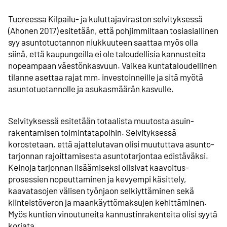
Tuoreessa Kilpailu- ja kuluttajaviraston selvityksessä
(Ahonen 2017) esitetään, että pohjimmiltaan tosiasiallinen
syy asunto­tuotannon niukkuuteen saattaa myös olla
siinä, että kaupungeilla ei ole taloudellisia kannusteita
nopeampaan väestön­kasvuun. Vaikea kunta­taloudellinen
tilanne asettaa rajat mm. investoinneille ja sitä myötä
asunto­tuotannolle ja asukas­määrän kasvulle.
Selvityksessä esitetään totaalista muutosta asuin­
rakentamisen toiminta­tapoihin. Selvityksessä
korostetaan, että ajattelutavan olisi muututtava asunto­
tarjonnan rajoittamisesta asunto­tarjontaa edistäväksi.
Keinoja tarjonnan lisäämiseksi olisivat kaavoitus­
prosessien nopeuttaminen ja kevyempi käsittely,
kaavatasojen välisen työnjaon selkiyttäminen sekä
kiinteistö­veron ja maankäyttö­maksujen kehittäminen.
Myös kuntien vinoutuneita kannustin­rakenteita olisi syytä
korjata.