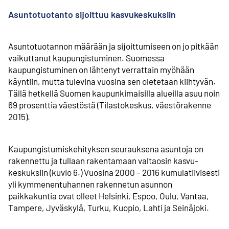
Asuntotuotanto sijoittuu kasvukeskuksiin
Asuntotuotannon määrään ja sijoittumiseen on jo pitkään
vaikuttanut kaupungistuminen. Suomessa
kaupungistuminen on lähtenyt verrattain myöhään
käyntiin, mutta tulevina vuosina sen oletetaan kiihtyvän.
Tällä hetkellä Suomen kaupunki­maisilla alueilla asuu noin
69 prosenttia väestöstä (Tilastokeskus, väestörakenne
2015).
Kaupungistumiskehityksen seurauksena asuntoja on
rakennettu ja tullaan rakentamaan valtaosin kasvu­
keskuksiin (kuvio 6.) Vuosina 2000 – 2016 kumulatiivisesti
yli kymmenen­tuhannen rakennetun asunnon
paikkakuntia ovat olleet Helsinki, Espoo, Oulu, Vantaa,
Tampere, Jyväskylä, Turku, Kuopio, Lahti ja Seinäjoki.