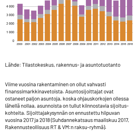
Lähde: Tilastokeskus, rakennus- ja asuntotuotanto
Viime vuosina rakentaminen on ollut vahvasti
finanssimarkkina­vetoista. Asunto­sijoittajat ovat
ostaneet paljon asuntoja, koska ohjaus­korkojen ollessa
lähellä nollaa, asunnoista on tullut kiinnostavia sijoitus­
kohteita. Sijoittaja­kysynnän on ennustettu hiipuvan
vuosina 2017 ja 2018 (Suhdanne­katsaus maaliskuu 2017,
Rakennusteollisuus RT & VM:n raksu-ryhmä).