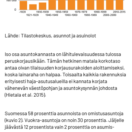
Lähde: Tilastokeskus, asunnot ja asuinolot
Iso osa asuntokannasta on lähitulevaisuudessa tulossa
peruskorjaus­ikään. Tämän hetkinen matala korkotaso
antaa oivan tilaisuuden korjaus­urakoiden aloittamiseksi,
koska lainaraha on halpaa. Toisaalta kaikkia rakennuksia
erityisesti haja-asutusalueilla ei kannata korjata
vähenevän väestöpohjan ja asuntokysynnän johdosta
(Hietala et al. 2015).
Suomessa 58 prosenttia asunnoista on omistusasuntoja
(kuvio 2). Vuokra-asuntoja on noin 30 prosenttia. Jäljelle
jäävästä 12 prosentista vain 2 prosenttia on asumis­