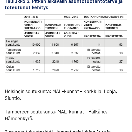
Taulukko 3. Pitkän aikavälin asuntotuotantotarve ja
toteutunut kehitys
Helsingin seutukunta: MAL-kunnat + Karkkila, Lohja,
Siuntio.
Tampereen seutukunta: MAL-kunnat + Pälkäne,
Hämeenkyrö.
Turun seutukunta: MAL-kunnat pois lukien Aura ja