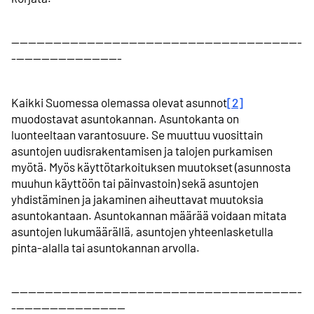
---------------------------------------------------------------------
--------------------------
Kaikki Suomessa olemassa olevat asunnot
[2]
muodostavat asunto­kannan. Asunto­kanta on
luonteeltaan varanto­suure. Se muuttuu vuosittain
asuntojen uudis­rakentamisen ja talojen purkamisen
myötä. Myös käyttö­tarkoituksen muutokset (asunnosta
muuhun käyttöön tai päinvastoin) sekä asuntojen
yhdistäminen ja jakaminen aiheuttavat muutoksia
asunto­kantaan. Asunto­kannan määrää voidaan mitata
asuntojen luku­määrällä, asuntojen yhteen­lasketulla
pinta-alalla tai asunto­kannan arvolla.
---------------------------------------------------------------------
---------------------------