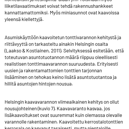
liiketila­vaatimukset voivat tehdä rakennus­hankkeet
kannattamattomiksi. Myös miniasunnot ovat kaavoissa
yleensä kiellettyjä.
Asumiskäyttöön kaavoitetun tonttivarannon kehitystä ja
riittävyyttä on tarkasteltu ainakin Helsingin osalta
(Laakso & Kostiainen, 2011). Selvityksessä esitetään, että
toteutuvan asunto­tuotannon määrä riippuu oleellisesti
realistisen tonttimaa­varannon suuruudesta. Erityisesti
uusien ja rakentamattomien tonttien tarjonnan
lisääminen on tehokas keino lisätä asunto­tuotantoa ja
hillitä asuntojen hintojen nousua.
Helsingin kaavavarannon viimeaikainen kehitys on ollut
nousujohteinen (kuvio 7). Kaavavaranto kasvaa, jos
lisäkaavoitukset ovat suuremmat kuin olemassa olevalle
varannolle rakentaminen. Kaavoitettu kerrostalo­tonttien
kerrosala on kasvanut tasaisesti, mutta pientaloille