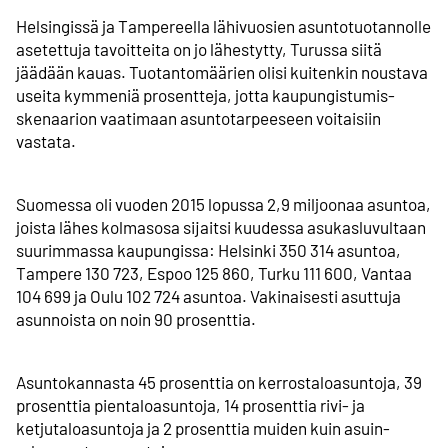
Helsingissä ja Tampereella lähivuosien asunto­tuotannolle
asetettuja tavoitteita on jo lähestytty, Turussa siitä
jäädään kauas. Tuotanto­määrien olisi kuitenkin noustava
useita kymmeniä prosentteja, jotta kaupungistumis­
skenaarion vaatimaan asunto­tarpeeseen voitaisiin
vastata.
Suomessa oli vuoden 2015 lopussa 2,9 miljoonaa asuntoa,
joista lähes kolmasosa sijaitsi kuudessa asukasluvultaan
suurimmassa kaupungissa: Helsinki 350 314 asuntoa,
Tampere 130 723, Espoo 125 860, Turku 111 600, Vantaa
104 699 ja Oulu 102 724 asuntoa. Vakinaisesti asuttuja
asunnoista on noin 90 prosenttia.
Asuntokannasta 45 prosenttia on kerrostaloasuntoja, 39
prosenttia pientalo­asuntoja, 14 prosenttia rivi- ja
ketjutalo­asuntoja ja 2 prosenttia muiden kuin asuin­