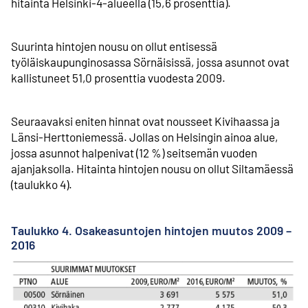
hitainta Helsinki-4-alueella (15,6 prosenttia).
Suurinta hintojen nousu on ollut entisessä
työläiskaupungin­osassa Sörnäisissä, jossa asunnot ovat
kallistuneet 51,0 prosenttia vuodesta 2009.
Seuraavaksi eniten hinnat ovat nousseet Kivihaassa ja
Länsi-Herttoniemessä. Jollas on Helsingin ainoa alue,
jossa asunnot halpenivat (12 %) seitsemän vuoden
ajanjaksolla. Hitainta hintojen nousu on ollut Siltamäessä
(taulukko 4).
Taulukko 4. Osakeasuntojen hintojen muutos 2009 –
2016