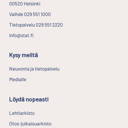
00520
Helsinki
Ulkoinen linkki
Vaihde
029 551 1000
Tietopalvelu
029 551 2220
info@stat.fi
Kysy meiltä
Neuvonta ja tietopalvelu
Medialle
Löydä nopeasti
Lehtiarkisto
Ulkoinen linkki
Otos-julkaisuarkisto
Ulkoinen linkki