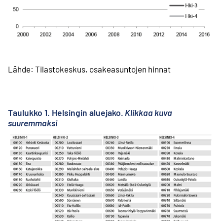
Lähde: Tilastokeskus, osakeasuntojen hinnat
Taulukko 1. Helsingin aluejako.
Klikkaa kuva
suuremmaksi
Ul