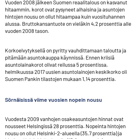
Vuoden 2008 jälkeen Suomen reaalitalous on kasvanut
hitaammin, korot ovat pysyneet alhaisina ja asuntojen
hintojen nousu on ollut hitaampaa kuin vuosituhannen
alussa. Bruttokansan­tuote on vieläkin 4,2 prosenttia alle
vuoden 2008 tason.
Korkoelvytyksellä on pyritty vauhdittamaan taloutta ja
pitämään asunto­kauppa käynnissä. Ennen kriisiä
asuntolaina­korot olivat reilussa 5 prosentissa,
helmikuussa 2017 uusien asunto­lainojen keskikorko oli
Suomen Pankin tilastojen mukaan 1,14 prosenttia.
Sörnäisissä viime vuosien nopein nousu
Vuodesta 2009 vanhojen osakeasuntojen hinnat ovat
nousseet Helsingissä 28 prosenttia. Nopeinta hintojen
nousu on ollut Helsinki-2-alueella (35,7 prosenttia) ja