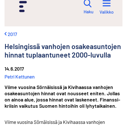
i
r
Haku
Valikko
r
y
s
i
2017
s
ä
Helsingissä vanhojen osakeasuntojen
l
t
hinnat tuplaantuneet 2000-luvulla
ö
ö
14.6.2017
n
Petri Kettunen
Viime vuosina Sörnäisissä ja Kivihaassa vanhojen
osakeasuntojen hinnat ovat nousseet eniten. Jollas
on ainoa alue, jossa hinnat ovat laskeneet. Finanssi­
kriisin vaikutus Suomen hintoihin oli lyhytaikainen.
Viime vuosina Sörnäisissä ja Kivihaassa vanhojen