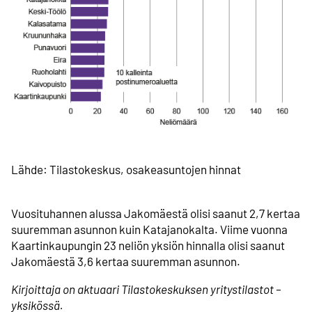
Lähde: Tilastokeskus, osakeasuntojen hinnat
Vuosi­tuhannen alussa Jakomäestä olisi saanut 2,7 kertaa
suuremman asunnon kuin Katajanokalta. Viime vuonna
Kaartin­kaupungin 23 neliön yksiön hinnalla olisi saanut
Jakomäestä 3,6 kertaa suuremman asunnon.
Kirjoittaja on aktuaari Tilastokeskuksen yritystilastot –
yksikössä.