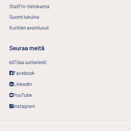
StatFin-tietokanta
Ulkoinen linkki
Suomi lukuina
Kuntien avainluvut
Seuraa meitä
Ulkoinen linkki
Tilaa uutisviesti
Ulkoinen linkki
Facebook
Ulkoinen linkki
LinkedIn
Ulkoinen linkki
YouTube
Ulkoinen linkki
Instagram