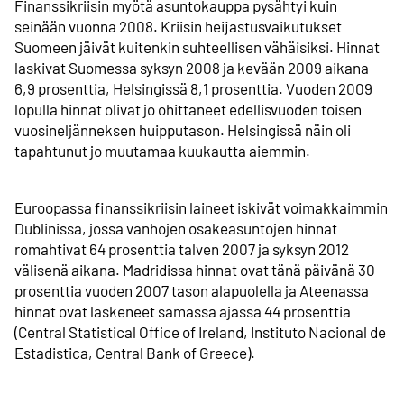
Finanssikriisin myötä asuntokauppa pysähtyi kuin
seinään vuonna 2008. Kriisin heijastus­vaikutukset
Suomeen jäivät kuitenkin suhteellisen vähäisiksi. Hinnat
laskivat Suomessa syksyn 2008 ja kevään 2009 aikana
6,9 prosenttia, Helsingissä 8,1 prosenttia. Vuoden 2009
lopulla hinnat olivat jo ohittaneet edellis­vuoden toisen
vuosi­neljänneksen huippu­tason. Helsingissä näin oli
tapahtunut jo muutamaa kuukautta aiemmin.
Euroopassa finanssikriisin laineet iskivät voimakkaimmin
Dublinissa, jossa vanhojen osake­asuntojen hinnat
romahtivat 64 prosenttia talven 2007 ja syksyn 2012
välisenä aikana. Madridissa hinnat ovat tänä päivänä 30
prosenttia vuoden 2007 tason alapuolella ja Ateenassa
hinnat ovat laskeneet samassa ajassa 44 prosenttia
(Central Statistical Office of Ireland, Instituto Nacional de
Estadistica, Central Bank of Greece).