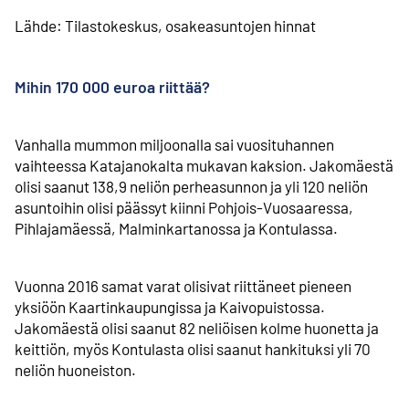
Lähde: Tilastokeskus, osakeasuntojen hinnat
Mihin 170 000 euroa riittää?
Vanhalla mummon miljoonalla sai vuosituhannen
vaihteessa Katajanokalta mukavan kaksion. Jakomäestä
olisi saanut 138,9 neliön perheasunnon ja yli 120 neliön
asuntoihin olisi päässyt kiinni Pohjois-Vuosaaressa,
Pihlajamäessä, Malmin­kartanossa ja Kontulassa.
Vuonna 2016 samat varat olisivat riittäneet pieneen
yksiöön Kaartin­kaupungissa ja Kaivopuistossa.
Jakomäestä olisi saanut 82 neliöisen kolme huonetta ja
keittiön, myös Kontulasta olisi saanut hankituksi yli 70
neliön huoneiston.