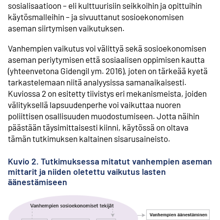
sosialisaatioon – eli kulttuurisiin seikkoihin ja opittuihin
käytösmalleihin – ja sivuuttanut sosioekonomisen
aseman siirtymisen vaikutuksen.
Vanhempien vaikutus voi välittyä sekä sosioekonomisen
aseman periytymisen että sosiaalisen oppimisen kautta
(yhteenvetona Gidengil ym. 2016), joten on tärkeää kyetä
tarkastelemaan niitä analyysissa samanaikaisesti.
Kuviossa 2 on esitetty tiivistys eri mekanismeista, joiden
välityksellä lapsuudenperhe voi vaikuttaa nuoren
poliittisen osallisuuden muodostumiseen. Jotta näihin
päästään täysimittaisesti kiinni, käytössä on oltava
tämän tutkimuksen kaltainen sisarusaineisto.
Kuvio 2. Tutkimuksessa mitatut vanhempien aseman
mittarit ja niiden oletettu vaikutus lasten
äänestämiseen