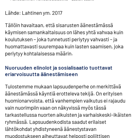
Lähde: Lahtinen ym. 2017
Tällöin havaitaan, että sisarusten äänestämässä
käymisen samankaltaisuus on lähes yhtä vahvaa kuin
koulutuksen – joka tunnetusti periytyy vahvasti – ja
huomattavasti suurempaa kuin lasten saamisen, joka
periytyy kohtalaisessa määrin.
Nuoruuden elinolot ja sosialisaatio tuottavat
eriarvoisuutta äänestämiseen
Tulostemme mukaan lapsuudenperhe on merkittävä
äänestämässä käyntiä erotteleva tekijä. On erityisen
huomionarvoista, että vanhempien vaikutus ei rajaudu
vain nuorimpiin vaan on näkyvissä myös tässä
tarkastellussa nuorten aikuisten ja varhaiskeski-ikäisten
ryhmässä. Lapsuudenkodista saadut erilaiset
lähtökohdat yhdistyneenä äänestystavan
muodostukseen aiheuttavat helposti poliittisen