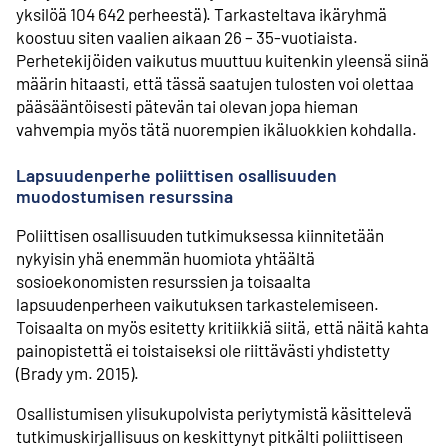
yksilöä 104 642 perheestä). Tarkasteltava ikäryhmä
koostuu siten vaalien aikaan 26 – 35-vuotiaista.
Perhetekijöiden vaikutus muuttuu kuitenkin yleensä siinä
määrin hitaasti, että tässä saatujen tulosten voi olettaa
pääsääntöisesti pätevän tai olevan jopa hieman
vahvempia myös tätä nuorempien ikäluokkien kohdalla.
Lapsuudenperhe poliittisen osallisuuden
muodostumisen resurssina
Poliittisen osallisuuden tutkimuksessa kiinnitetään
nykyisin yhä enemmän huomiota yhtäältä
sosioekonomisten resurssien ja toisaalta
lapsuudenperheen vaikutuksen tarkastelemiseen.
Toisaalta on myös esitetty kritiikkiä siitä, että näitä kahta
painopistettä ei toistaiseksi ole riittävästi yhdistetty
(Brady ym. 2015).
Osallistumisen ylisukupolvista periytymistä käsittelevä
tutkimuskirjallisuus on keskittynyt pitkälti poliittiseen