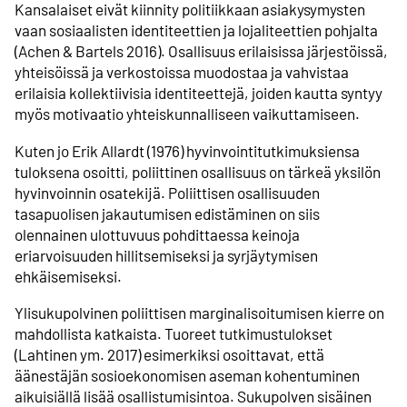
Kansalaiset eivät kiinnity politiikkaan asiakysymysten
vaan sosiaalisten identiteettien ja lojaliteettien pohjalta
(Achen & Bartels 2016). Osallisuus erilaisissa järjestöissä,
yhteisöissä ja verkostoissa muodostaa ja vahvistaa
erilaisia kollektiivisia identiteettejä, joiden kautta syntyy
myös motivaatio yhteiskunnalliseen vaikuttamiseen.
Kuten jo Erik Allardt (1976) hyvinvointitutkimuksiensa
tuloksena osoitti, poliittinen osallisuus on tärkeä yksilön
hyvinvoinnin osatekijä. Poliittisen osallisuuden
tasapuolisen jakautumisen edistäminen on siis
olennainen ulottuvuus pohdittaessa keinoja
eriarvoisuuden hillitsemiseksi ja syrjäytymisen
ehkäisemiseksi.
Ylisukupolvinen poliittisen marginalisoitumisen kierre on
mahdollista katkaista. Tuoreet tutkimustulokset
(Lahtinen ym. 2017) esimerkiksi osoittavat, että
äänestäjän sosioekonomisen aseman kohentuminen
aikuisiällä lisää osallistumisintoa. Sukupolven sisäinen