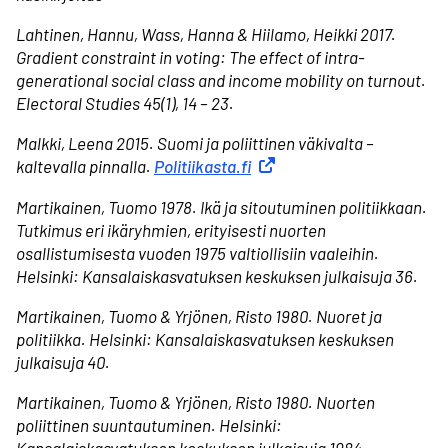
Lahtinen, Hannu, Wass, Hanna & Hiilamo, Heikki 2017.
Gradient constraint in voting: The effect of intra-
generational social class and income mobility on turnout.
Electoral Studies 45(1), 14 – 23.
Malkki, Leena 2015. Suomi ja poliittinen väkivalta –
kaltevalla pinnalla.
Politiikasta.fi
Ulkoinen linkki
Martikainen, Tuomo 1978. Ikä ja sitoutuminen politiikkaan.
Tutkimus eri ikäryhmien, erityisesti nuorten
osallistumisesta vuoden 1975 valtiollisiin vaaleihin.
Helsinki: Kansalaiskasvatuksen keskuksen julkaisuja 36.
Martikainen, Tuomo & Yrjönen, Risto 1980. Nuoret ja
politiikka. Helsinki: Kansalaiskasvatuksen keskuksen
julkaisuja 40.
Martikainen, Tuomo & Yrjönen, Risto 1980. Nuorten
poliittinen suuntautuminen. Helsinki:
Kansalaiskasvatuksen keskuksen julkaisuja 1984.