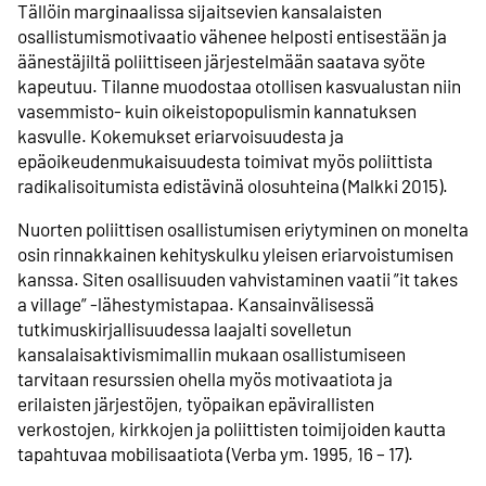
Tällöin marginaalissa sijaitsevien kansalaisten
osallistumismotivaatio vähenee helposti entisestään ja
äänestäjiltä poliittiseen järjestelmään saatava syöte
kapeutuu. Tilanne muodostaa otollisen kasvualustan niin
vasemmisto- kuin oikeistopopulismin kannatuksen
kasvulle. Kokemukset eriarvoisuudesta ja
epäoikeudenmukaisuudesta toimivat myös poliittista
radikalisoitumista edistävinä olosuhteina (Malkki 2015).
Nuorten poliittisen osallistumisen eriytyminen on monelta
osin rinnakkainen kehityskulku yleisen eriarvoistumisen
kanssa. Siten osallisuuden vahvistaminen vaatii ”it takes
a village” -lähestymistapaa. Kansainvälisessä
tutkimuskirjallisuudessa laajalti sovelletun
kansalaisaktivismimallin mukaan osallistumiseen
tarvitaan resurssien ohella myös motivaatiota ja
erilaisten järjestöjen, työpaikan epävirallisten
verkostojen, kirkkojen ja poliittisten toimijoiden kautta
tapahtuvaa mobilisaatiota (Verba ym. 1995, 16 – 17).