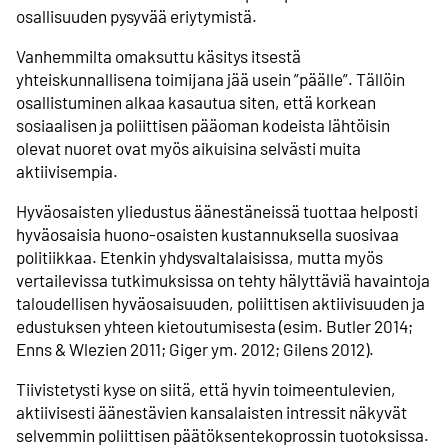
osallisuuden pysyvää eriytymistä.
Vanhemmilta omaksuttu käsitys itsestä
yhteiskunnallisena toimijana jää usein ”päälle”. Tällöin
osallistuminen alkaa kasautua siten, että korkean
sosiaalisen ja poliittisen pääoman kodeista lähtöisin
olevat nuoret ovat myös aikuisina selvästi muita
aktiivisempia.
Hyväosaisten yliedustus äänestäneissä tuottaa helposti
hyväosaisia huono-osaisten kustannuksella suosivaa
politiikkaa. Etenkin yhdysvaltalaisissa, mutta myös
vertailevissa tutkimuksissa on tehty hälyttäviä havaintoja
taloudellisen hyväosaisuuden, poliittisen aktiivisuuden ja
edustuksen yhteen kietoutumisesta (esim. Butler 2014;
Enns & Wlezien 2011; Giger ym. 2012; Gilens 2012).
Tiivistetysti kyse on siitä, että hyvin toimeentulevien,
aktiivisesti äänestävien kansalaisten intressit näkyvät
selvemmin poliittisen päätöksentekoprossin tuotoksissa.