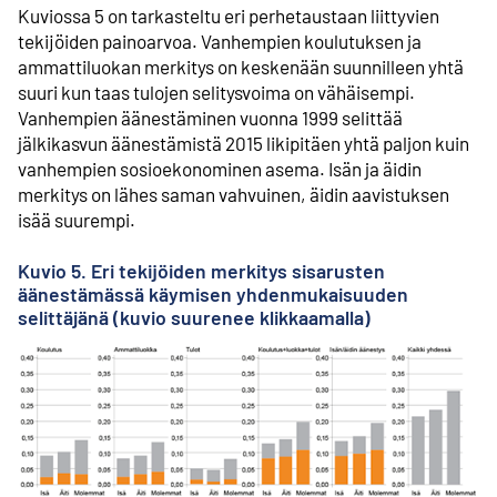
Kuviossa 5 on tarkasteltu eri perhetaustaan liittyvien
tekijöiden painoarvoa. Vanhempien koulutuksen ja
ammattiluokan merkitys on keskenään suunnilleen yhtä
suuri kun taas tulojen selitysvoima on vähäisempi.
Vanhempien äänestäminen vuonna 1999 selittää
jälkikasvun äänestämistä 2015 likipitäen yhtä paljon kuin
vanhempien sosioekonominen asema. Isän ja äidin
merkitys on lähes saman vahvuinen, äidin aavistuksen
isää suurempi.
Kuvio 5. Eri tekijöiden merkitys sisarusten
äänestämässä käymisen yhdenmukaisuuden
selittäjänä (kuvio suurenee klikkaamalla)
Ul