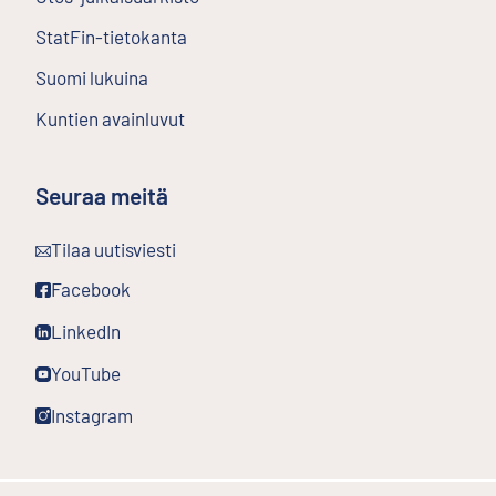
StatFin-tietokanta
Ulkoinen linkki
Suomi lukuina
Kuntien avainluvut
Seuraa meitä
Ulkoinen linkki
Tilaa uutisviesti
Ulkoinen linkki
Facebook
Ulkoinen linkki
LinkedIn
Ulkoinen linkki
YouTube
Ulkoinen linkki
Instagram