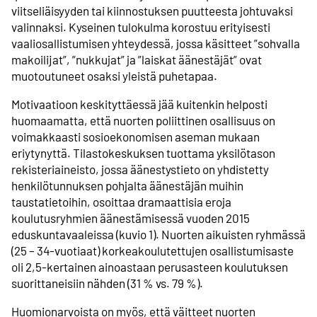
viitseliäisyyden tai kiinnostuksen puutteesta johtuvaksi
valinnaksi. Kyseinen tulokulma korostuu erityisesti
vaaliosallistumisen yhteydessä, jossa käsitteet ”sohvalla
makoilijat”, ”nukkujat” ja ”laiskat äänestäjät” ovat
muotoutuneet osaksi yleistä puhetapaa.
Motivaatioon keskityttäessä jää kuitenkin helposti
huomaamatta, että nuorten poliittinen osallisuus on
voimakkaasti sosioekonomisen aseman mukaan
eriytynyttä. Tilastokeskuksen tuottama yksilötason
rekisteriaineisto, jossa äänestystieto on yhdistetty
henkilötunnuksen pohjalta äänestäjän muihin
taustatietoihin, osoittaa dramaattisia eroja
koulutusryhmien äänestämisessä vuoden 2015
eduskuntavaaleissa (kuvio 1). Nuorten aikuisten ryhmässä
(25 – 34-vuotiaat) korkeakoulutettujen osallistumisaste
oli 2,5-kertainen ainoastaan perusasteen koulutuksen
suorittaneisiin nähden (31 % vs. 79 %).
Huomionarvoista on myös, että väitteet nuorten