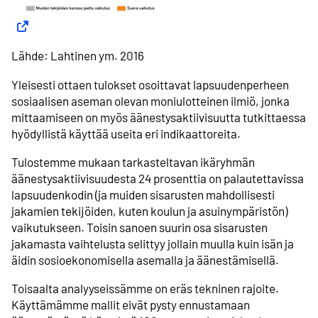
Lähde: Lahtinen ym. 2016
Yleisesti ottaen tulokset osoittavat lapsuudenperheen
sosiaalisen aseman olevan moniulotteinen ilmiö, jonka
mittaamiseen on myös äänestysaktiivisuutta tutkittaessa
hyödyllistä käyttää useita eri indikaattoreita.
Tulostemme mukaan tarkasteltavan ikäryhmän
äänestysaktiivisuudesta 24 prosenttia on palautettavissa
lapsuudenkodin (ja muiden sisarusten mahdollisesti
jakamien tekijöiden, kuten koulun ja asuinympäristön)
vaikutukseen. Toisin sanoen suurin osa sisarusten
jakamasta vaihtelusta selittyy jollain muulla kuin isän ja
äidin sosioekonomisella asemalla ja äänestämisellä.
Toisaalta analyyseissämme on eräs tekninen rajoite.
Käyttämämme mallit eivät pysty ennustamaan