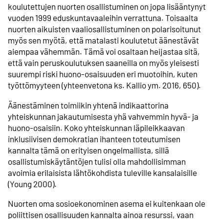
koulutettujen nuorten osallistuminen on jopa lisääntynyt
vuoden 1999 eduskuntavaaleihin verrattuna. Toisaalta
nuorten aikuisten vaaliosallistuminen on polarisoitunut
myös sen myötä, että matalasti koulutetut äänestävät
aiempaa vähemmän. Tämä voi osaltaan heijastaa sitä,
että vain peruskoulutuksen saaneilla on myös yleisesti
suurempi riski huono-osaisuuden eri muotoihin, kuten
työttömyyteen (yhteenvetona ks. Kallio ym. 2016, 650).
Äänestäminen toimiikin yhtenä indikaattorina
yhteiskunnan jakautumisesta yhä vahvemmin hyvä- ja
huono-osaisiin. Koko yhteiskunnan läpileikkaavan
inklusiivisen demokratian ihanteen toteutumisen
kannalta tämä on erityisen ongelmallista, sillä
osallistumiskäytäntöjen tulisi olla mahdollisimman
avoimia erilaisista lähtökohdista tuleville kansalaisille
(Young 2000).
Nuorten oma sosioekonominen asema ei kuitenkaan ole
poliittisen osallisuuden kannalta ainoa resurssi, vaan