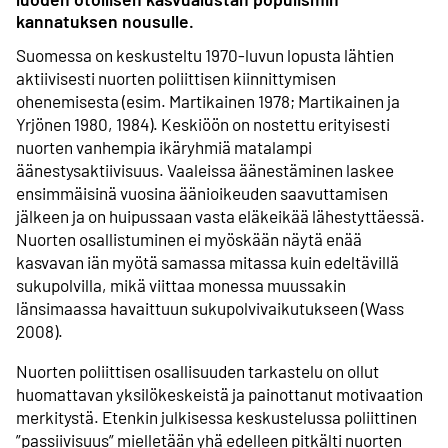
kannatuksen nousulle.
Suomessa on keskusteltu 1970-luvun lopusta lähtien
aktiivisesti nuorten poliittisen kiinnittymisen
ohenemisesta (esim. Martikainen 1978; Martikainen ja
Yrjönen 1980, 1984). Keskiöön on nostettu erityisesti
nuorten vanhempia ikäryhmiä matalampi
äänestysaktiivisuus. Vaaleissa äänestäminen laskee
ensimmäisinä vuosina äänioikeuden saavuttamisen
jälkeen ja on huipussaan vasta eläkeikää lähestyttäessä.
Nuorten osallistuminen ei myöskään näytä enää
kasvavan iän myötä samassa mitassa kuin edeltävillä
sukupolvilla, mikä viittaa monessa muussakin
länsimaassa havaittuun sukupolvivaikutukseen (Wass
2008).
Nuorten poliittisen osallisuuden tarkastelu on ollut
huomattavan yksilökeskeistä ja painottanut motivaation
merkitystä. Etenkin julkisessa keskustelussa poliittinen
”passiivisuus” mielletään yhä edelleen pitkälti nuorten