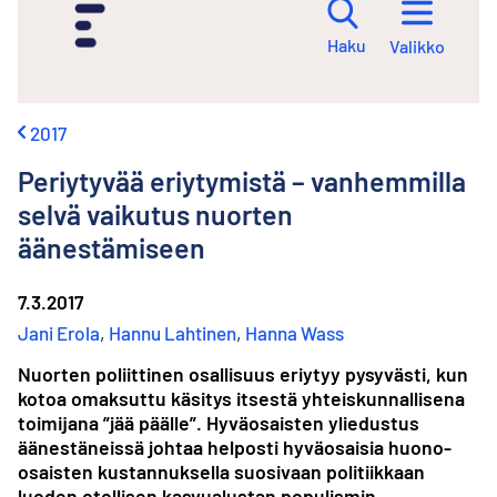
i
r
Haku
Valikko
r
y
s
i
2017
s
ä
Periytyvää eriytymistä – vanhemmilla
l
t
selvä vaikutus nuorten
ö
äänestämiseen
ö
n
7.3.2017
Jani Erola
,
Hannu Lahtinen
,
Hanna Wass
Nuorten poliittinen osallisuus eriytyy pysyvästi, kun
kotoa omaksuttu käsitys itsestä yhteiskunnallisena
toimijana ”jää päälle”. Hyväosaisten yliedustus
äänestäneissä johtaa helposti hyväosaisia huono-
osaisten kustannuksella suosivaan politiikkaan
luoden otollisen kasvualustan populismin