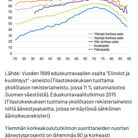
Lähde: Vuoden 1999 eduskuntavaalien osalta ”Elinolot ja
kuolinsyyt” -aineisto (Tilastokeskuksen tuottama
yksilötason rekisteriaineisto, jossa 11 % satunnaisotos
Suomen väestöstä), Eduskunta­vaali­tutkimus 2015
(Tilastokeskuksen tuottama yksilötason rekisteriaineisto
niiltä äänestysalueilta, joissa on käytössä sähköinen
äänioikeusrekisteri).
Ylemmän korkeakoulututkinnon suorittaneiden nuorten
äänestysprosentti on lähemmäs 90 ja korkeasti