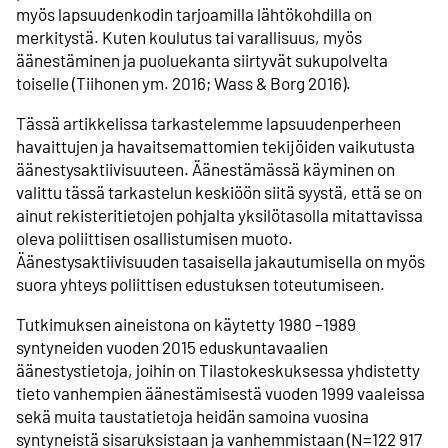
myös lapsuudenkodin tarjoamilla lähtökohdilla on
merkitystä. Kuten koulutus tai varallisuus, myös
äänestäminen ja puoluekanta siirtyvät sukupolvelta
toiselle (Tiihonen ym. 2016; Wass & Borg 2016).
Tässä artikkelissa tarkastelemme lapsuudenperheen
havaittujen ja havaitsemattomien tekijöiden vaikutusta
äänestysaktiivisuuteen. Äänestämässä käyminen on
valittu tässä tarkastelun keskiöön siitä syystä, että se on
ainut rekisteritietojen pohjalta yksilötasolla mitattavissa
oleva poliittisen osallistumisen muoto.
Äänestysaktiivisuuden tasaisella jakautumisella on myös
suora yhteys poliittisen edustuksen toteutumiseen.
Tutkimuksen aineistona on käytetty 1980 –1989
syntyneiden vuoden 2015 eduskuntavaalien
äänestystietoja, joihin on Tilastokeskuksessa yhdistetty
tieto vanhempien äänestämisestä vuoden 1999 vaaleissa
sekä muita taustatietoja heidän samoina vuosina
syntyneistä sisaruksistaan ja vanhemmistaan (N=122 917