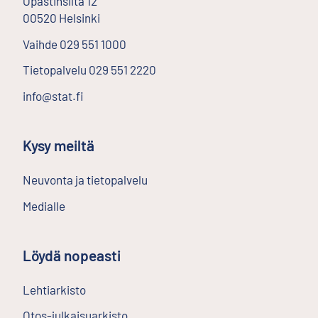
Opastinsilta
12
00520
Helsinki
Ulkoinen linkki
Vaihde
029 551 1000
Tietopalvelu
029 551 2220
info@stat.fi
Kysy meiltä
Neuvonta ja tietopalvelu
Medialle
Löydä nopeasti
Lehtiarkisto
Ulkoinen linkki
Otos-julkaisuarkisto
Ulkoinen linkki