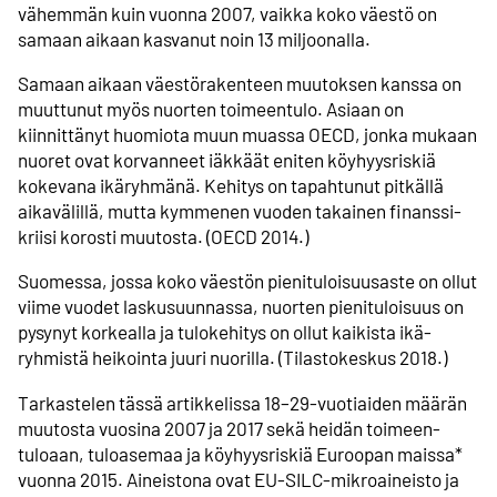
vähemmän kuin vuonna 2007, vaikka koko väestö on
samaan aikaan kasvanut noin 13 miljoonalla.
Samaan aikaan väestö­rakenteen muutoksen kanssa on
muuttunut myös nuorten toimeen­tulo. Asiaan on
kiinnittänyt huomiota muun muassa OECD, jonka mukaan
nuoret ovat korvanneet iäkkäät eniten köyhyys­riskiä
kokevana ikä­ryhmänä. Kehitys on tapahtunut pitkällä
aika­välillä, mutta kymmenen vuoden takainen finanssi­
kriisi korosti muutosta. (OECD 2014.)
Suomessa, jossa koko väestön pienituloisuus­aste on ollut
viime vuodet lasku­suunnassa, nuorten pieni­tuloisuus on
pysynyt korkealla ja tulo­kehitys on ollut kaikista ikä­
ryhmistä heikointa juuri nuorilla. (Tilasto­keskus 2018.)
Tarkastelen tässä artikkelissa 18–29-vuotiaiden määrän
muutosta vuosina 2007 ja 2017 sekä heidän toimeen­
tuloaan, tulo­asemaa ja köyhyys­riskiä Euroopan maissa*
vuonna 2015. Aineistona ovat EU-SILC-mikro­aineisto ja