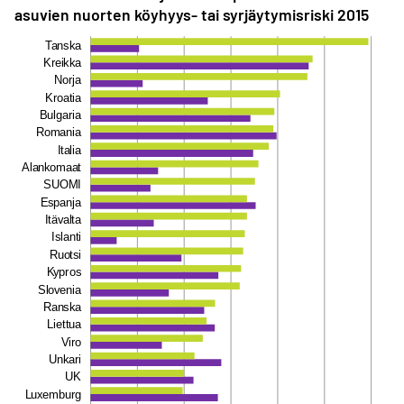
asuvien nuorten köyhyys- tai syrjäytymis­riski 2015