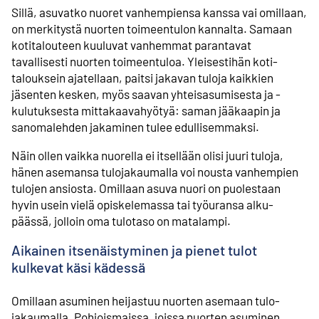
Sillä, asuvatko nuoret vanhempiensa kanssa vai omillaan,
on merkitystä nuorten toimeen­tulon kannalta. Samaan
koti­talouteen kuuluvat vanhemmat parantavat
tavallisesti nuorten toimeen­tuloa. Yleisestihän koti­
talouksein ajatellaan, paitsi jakavan tuloja kaikkien
jäsenten kesken, myös saavan yhteis­asumisesta ja -
kulutuksesta mittakaava­hyötyä: saman jääkaapin ja
sanoma­lehden jakaminen tulee edullisemmaksi.
Näin ollen vaikka nuorella ei itsellään olisi juuri tuloja,
hänen asemansa tulo­jakaumalla voi nousta vanhempien
tulojen ansiosta. Omillaan asuva nuori on puolestaan
hyvin usein vielä opiskelemassa tai työ­uransa alku­
päässä, jolloin oma tulo­taso on matalampi.
Aikainen itsenäistyminen ja pienet tulot
kulkevat käsi kädessä
Omillaan asuminen heijastuu nuorten asemaan tulo­
jakaumalla. Pohjois­maissa, joissa nuorten asuminen