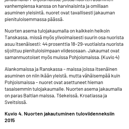
vanhempiensa kanssa on harvinaisinta ja omillaan
asuminen yleisintä, nuoret ovat tavallisesti ­jakauman
pieni­tuloisemmassa päässä.
Nuorten asema tulo­jakaumalla on kaikkein heikoin
Tanskassa, missä myös yli­voimaisesti suurin osa nuorista
asuu itsenäisesti: 44 prosenttia 18–29-vuotiaista nuorista
sijoittuu pieni­tuloisimpaan viidesosaan. Jakaumat ovat
saman­muotoiset myös muissa Pohjois­maissa. (Kuvio 4)
Alankomaissa ja Ranskassa – maissa joissa itsenäinen
asuminen on niin ikään yleistä, mutta vähäisempää kuin
Pohjois­maissa – nuoret ovat asettuneet hieman
tasaisemmin tulo­jakaumalle. Nuorten asema jakaumalla
on paras Baltian maissa, Tšekeissä, Kroatiassa ja
Sveitsissä.
Kuvio 4. Nuorten jakautuminen tulo­viidenneksiin
2015