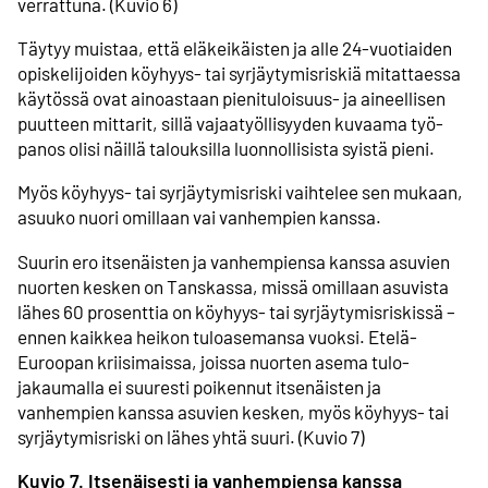
verrattuna. (Kuvio 6)
Täytyy muistaa, että eläke­ikäisten ja alle 24-vuotiaiden
opiskelijoiden köyhyys- tai syrjäytymis­riskiä mitattaessa
käytössä ovat ainoastaan pieni­tuloisuus- ja aineellisen
puutteen mittarit, sillä vajaa­työllisyyden kuvaama työ­
panos olisi näillä talouksilla luonnollisista syistä pieni.
Myös köyhyys- tai syrjäytymis­riski vaihtelee sen mukaan,
asuuko nuori omillaan vai vanhempien kanssa.
Suurin ero itsenäisten ja vanhempiensa kanssa asuvien
nuorten kesken on Tanskassa, missä omillaan asuvista
lähes 60 prosenttia on köyhyys- tai syrjäytymis­riskissä –
ennen kaikkea heikon tulo­asemansa vuoksi. Etelä-
Euroopan kriisi­maissa, joissa nuorten asema tulo­
jakaumalla ei suuresti poikennut itsenäisten ja
vanhempien kanssa asuvien kesken, myös köyhyys- tai
syrjäytymis­riski on lähes yhtä suuri. (Kuvio 7)
Kuvio 7. Itsenäisesti ja vanhempiensa kanssa