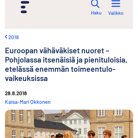
i
r
Haku
Valikko
r
y
s
i
2018
s
ä
Euroopan vähäväkiset nuoret –
l
t
Pohjolassa itsenäisiä ja pieni­tuloisia,
ö
etelässä enemmän toimeentulo­
ö
n
vaikeuksissa
28.8.2018
Kaisa-Mari Okkonen