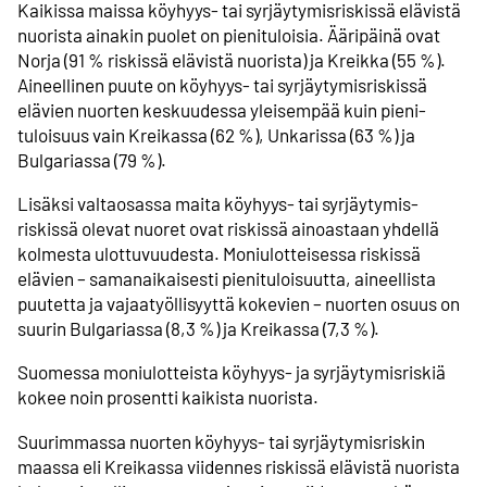
Kaikissa maissa köyhyys- tai syrjäytymis­riskissä elävistä
nuorista ainakin puolet on pieni­tuloisia. Ääri­päinä ovat
Norja (91 % riskissä elävistä nuorista) ja Kreikka (55 %).
Aineellinen puute on köyhyys- tai syrjäytymis­riskissä
elävien nuorten keskuudessa yleisempää kuin pieni­
tuloisuus vain Kreikassa (62 %), Unkarissa (63 %) ja
Bulgariassa (79 %).
Lisäksi valtaosassa maita köyhyys- tai syrjäytymis­
riskissä olevat nuoret ovat riskissä ainoastaan yhdellä
kolmesta ulottuvuudesta. Moni­ulotteisessa riskissä
elävien – saman­aikaisesti pieni­tuloisuutta, aineellista
puutetta ja vajaa­työllisyyttä kokevien – nuorten osuus on
suurin Bulgariassa (8,3 %) ja Kreikassa (7,3 %).
Suomessa moniulotteista köyhyys- ja syrjäytymis­riskiä
kokee noin prosentti kaikista nuorista.
Suurimmassa nuorten köyhyys- tai syrjäytymis­riskin
maassa eli Kreikassa viidennes riskissä elävistä nuorista