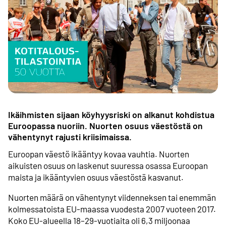
Ikäihmisten sijaan köyhyys­riski on alkanut kohdistua
Euroopassa nuoriin. Nuorten osuus väestöstä on
vähentynyt rajusti kriisi­maissa.
Euroopan väestö ikääntyy kovaa vauhtia. Nuorten
aikuisten osuus on laskenut suuressa osassa Euroopan
maista ja ikääntyvien osuus väestöstä kasvanut.
Nuorten määrä on vähentynyt viidenneksen tai enemmän
kolmessa­toista EU-maassa vuodesta 2007 vuoteen 2017.
Koko EU-alueella 18–29-vuotiaita oli 6,3 miljoonaa