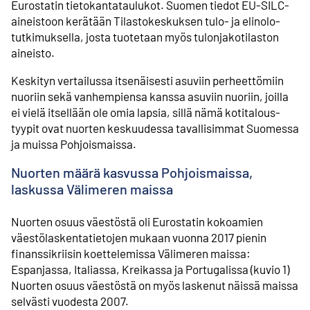
Eurostatin tietokanta­taulukot. Suomen tiedot EU-SILC-
aineistoon kerätään Tilasto­keskuksen tulo- ja elinolo­
tutkimuksella, josta tuotetaan myös tulonjako­tilaston
aineisto.
Keskityn vertailussa itsenäisesti asuviin perheettömiin
nuoriin sekä vanhempiensa kanssa asuviin nuoriin, joilla
ei vielä itsellään ole omia lapsia, sillä nämä kotitalous­
tyypit ovat nuorten keskuudessa tavallisimmat Suomessa
ja muissa Pohjois­maissa.
Nuorten määrä kasvussa Pohjois­maissa,
laskussa Väli­meren maissa
Nuorten osuus väestöstä oli Eurostatin kokoamien
väestölaskenta­tietojen mukaan vuonna 2017 pienin
finanssi­kriisin koettelemissa Väli­meren maissa:
Espanjassa, Italiassa, Kreikassa ja Portugalissa (kuvio 1)
Nuorten osuus väestöstä on myös laskenut näissä maissa
selvästi vuodesta 2007.