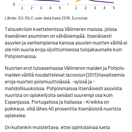
Lähde: EU-SILC user data base 2016, Eurostat.
Talouskriisin koettelemissa Väli­meren maissa, joissa
itsenäinen asuminen on vähäisempää, itsenäisesti
asuvien ja vanhempiensa kanssa asuvien nuorten välillä ei
ole niin suuria eroja sijoittumisessa tulo­jakaumalle kuin
Pohjois­maissa.
Nuorten erot tuloasemassa Väli­meren maiden ja Pohjois­
maiden välillä noudattelevat Iacovoun (2011) havaitsemia
eroja nuorten poismuutto­iässä, -syissä ja -
mahdollisuuksissa. Pohjois­maissa itsenäisesti asuvista
nuorista on opiskelijoita selvästi suurempi osa kuin
Espanjassa, Portugalissa ja Italiassa – Kreikka on
poikkeus, sillä lähes 40 prosenttia itsenäisistä nuorista
opiskelee.
On kuitenkin muistettava, ettei opinto­lainaa lueta