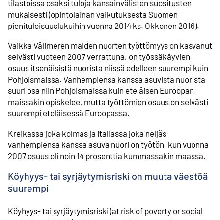
tilastoissa osaksi tuloja kansain­välisten suositusten
mukaisesti (opinto­lainan vaikutuksesta Suomen
pienituloisuus­lukuihin vuonna 2014 ks. Okkonen 2016).
Vaikka Välimeren maiden nuorten työttömyys on kasvanut
selvästi vuoteen 2007 verrattuna, on työssä­käyvien
osuus itsenäisistä nuorista niissä edelleen suurempi kuin
Pohjois­maissa. Vanhempiensa kanssa asuvista nuorista
suuri osa niin Pohjois­maissa kuin eteläisen Euroopan
maissakin opiskelee, mutta työttömien osuus on selvästi
suurempi eteläisessä Euroopassa.
Kreikassa joka kolmas ja Italiassa joka neljäs
vanhempiensa kanssa asuva nuori on työtön, kun vuonna
2007 osuus oli noin 14 prosenttia kummassakin maassa.
Köyhyys- tai syrjäytymis­riski on muuta väestöä
suurempi
Köyhyys- tai syrjäytymis­riski (at risk of poverty or social