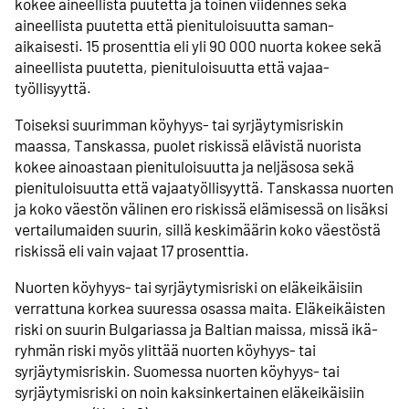
kokee aineellista puutetta ja toinen viidennes sekä
aineellista puutetta että pieni­tuloisuutta saman­
aikaisesti. 15 prosenttia eli yli 90 000 nuorta kokee sekä
aineellista puutetta, pieni­tuloisuutta että vajaa­
työllisyyttä.
Toiseksi suurimman köyhyys- tai syrjäytymis­riskin
maassa, Tanskassa, puolet riskissä elävistä nuorista
kokee ainoastaan pieni­tuloisuutta ja neljäsosa sekä
pieni­tuloisuutta että vajaa­työllisyyttä. Tanskassa nuorten
ja koko väestön välinen ero riskissä elämisessä on lisäksi
vertailu­maiden suurin, sillä keski­määrin koko väestöstä
riskissä eli vain vajaat 17 prosenttia.
Nuorten köyhyys- tai syrjäytymis­riski on eläke­ikäisiin
verrattuna korkea suuressa osassa maita. Eläke­ikäisten
riski on suurin Bulgariassa ja Baltian maissa, missä ikä­
ryhmän riski myös ylittää nuorten köyhyys- tai
syrjäytymis­riskin. Suomessa nuorten köyhyys- tai
syrjäytymis­riski on noin kaksin­kertainen eläke­ikäisiin