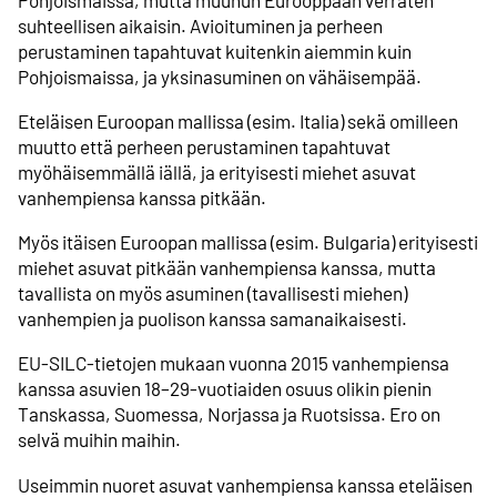
suhteellisen aikaisin. Avioituminen ja perheen
perustaminen tapahtuvat kuitenkin aiemmin kuin
Pohjois­maissa, ja yksin­asuminen on vähäisempää.
Eteläisen Euroopan mallissa (esim. Italia) sekä omilleen
muutto että perheen perustaminen tapahtuvat
myöhäisemmällä iällä, ja erityisesti miehet asuvat
vanhempiensa kanssa pitkään.
Myös itäisen Euroopan mallissa (esim. Bulgaria) erityisesti
miehet asuvat pitkään vanhempiensa kanssa, mutta
tavallista on myös asuminen (tavallisesti miehen)
vanhempien ja puolison kanssa saman­aikaisesti.
EU-SILC-tietojen mukaan vuonna 2015 vanhempiensa
kanssa asuvien 18–29-vuotiaiden osuus olikin pienin
Tanskassa, Suomessa, Norjassa ja Ruotsissa. Ero on
selvä muihin maihin.
Useimmin nuoret asuvat vanhempiensa kanssa eteläisen