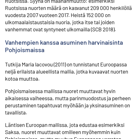
Ruotsissa. Syynä on maahan­muutto: esi­merkiksi
Ruotsissa nuorten määrä on kasvanut 209 000 henkilöllä
vuodesta 2007 vuoteen 2017. Heistä 152 000 on
ulkomaalais­taustaisia nuoria, jotka itse tai joiden
vanhemmat ovat syntyneet ulko­mailla (SCB 2018).
Vanhempien kanssa asuminen harvinaisinta
Pohjois­maissa
Tutkija Maria Iacovou (2011) on tunnistanut Euroopassa
neljä erilaista alueellista mallia, jotka kuvaavat nuorten
kotoa muuttoa.
Pohjoismaisessa mallissa nuoret muuttavat hyvin
aikaisessa vaiheessa, mutta parin­muodostus ja perheen
perustaminen tapahtuvat myöhään ja yksin­asuminen on
tavallista.
Läntisen Euroopan mallissa, jota edustaa esimerkiksi
Saksa, nuoret muuttavat omilleen myöhemmin kuin
Pohjois­maissa, mutta muuhun Eurooppaan verraten