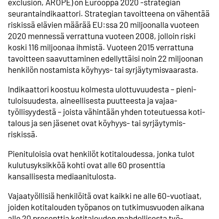
exclusion, AROPE) on Eurooppa 2020 -strategian
seuranta­indikaattori. Strategian tavoitteena on vähentää
riskissä elävien määrää EU:ssa 20 miljoonalla vuoteen
2020 mennessä verrattuna vuoteen 2008, jolloin riski
koski 116 miljoonaa ihmistä. Vuoteen 2015 verrattuna
tavoitteen saavuttaminen edellyttäisi noin 22 miljoonan
henkilön nostamista köyhyys- tai syrjäytymis­vaarasta.
Indikaattori koostuu kolmesta ulottuvuudesta – pieni­
tuloisuudesta, aineellisesta puutteesta ja vajaa­
työllisyydestä – joista vähintään yhden toteutuessa koti­
talous ja sen jäsenet ovat köyhyys- tai syrjäytymis­
riskissä.
Pienituloisia ovat henkilöt koti­taloudessa, jonka tulot
kulutus­yksikköä kohti ovat alle 60 prosenttia
kansallisesta mediaani­tulosta.
Vajaatyöllisiä henkilöitä ovat kaikki ne alle 60-vuotiaat,
joiden koti­talouden työpanos on tutkimus­vuoden aikana
alle 20 prosenttia koti­talouden mahdollisesta työ­