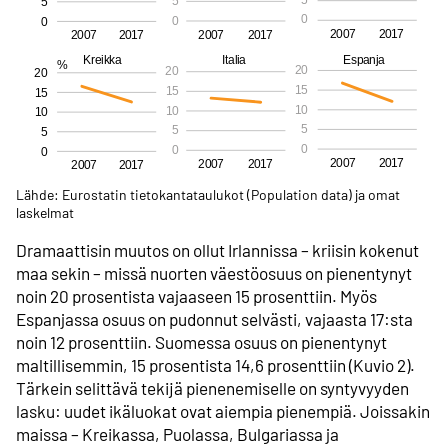
Lähde: Eurostatin tietokanta­taulukot (Population data) ja omat
laskelmat
Dramaattisin muutos on ollut Irlannissa – kriisin kokenut
maa sekin – missä nuorten väestö­osuus on pienentynyt
noin 20 prosentista vajaaseen 15 prosenttiin. Myös
Espanjassa osuus on pudonnut selvästi, vajaasta 17:sta
noin 12 prosenttiin. Suomessa osuus on pienentynyt
maltillisemmin, 15 prosentista 14,6 prosenttiin (Kuvio 2).
Tärkein selittävä tekijä pienenemiselle on syntyvyyden
lasku: uudet ikäluokat ovat aiempia pienempiä. Joissakin
maissa – Kreikassa, Puolassa, Bulgariassa ja