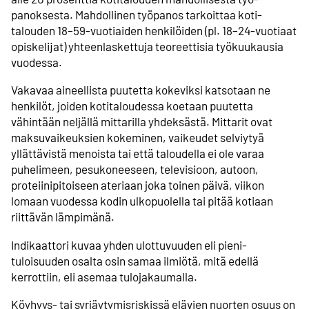
panoksesta. Mahdollinen työ­panos tarkoittaa koti­
talouden 18–59-vuotiaiden henkilöiden (pl. 18–24-vuotiaat
opiskelijat) yhteen­laskettuja teoreettisia työ­kuukausia
vuodessa.
Vakavaa aineellista puutetta kokeviksi katsotaan ne
henkilöt, joiden koti­taloudessa koetaan puutetta
vähintään neljällä mittarilla yhdeksästä. Mittarit ovat
maksu­vaikeuksien kokeminen, vaikeudet selviytyä
yllättävistä menoista tai että taloudella ei ole varaa
puhelimeen, pesu­koneeseen, televisioon, autoon,
proteiini­pitoiseen ateriaan joka toinen päivä, viikon
lomaan vuodessa kodin ulko­puolella tai pitää kotiaan
riittävän lämpimänä.
Indikaattori kuvaa yhden ulottuvuuden eli pieni­
tuloisuuden osalta osin samaa ilmiötä, mitä edellä
kerrottiin, eli asemaa tulo­jakaumalla.
Köyhyys- tai syrjäytymis­riskissä elävien nuorten osuus on