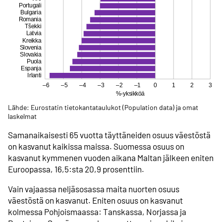
Lähde: Eurostatin tietokanta­taulukot (Population data) ja omat
laskelmat
Samanaikaisesti 65 vuotta täyttäneiden osuus väestöstä
on kasvanut kaikissa maissa. Suomessa osuus on
kasvanut kymmenen vuoden aikana Maltan jälkeen eniten
Euroopassa, 16,5:sta 20,9 prosenttiin.
Vain vajaassa neljäs­osassa maita nuorten osuus
väestöstä on kasvanut. Eniten osuus on kasvanut
kolmessa Pohjois­maassa: Tanskassa, Norjassa ja