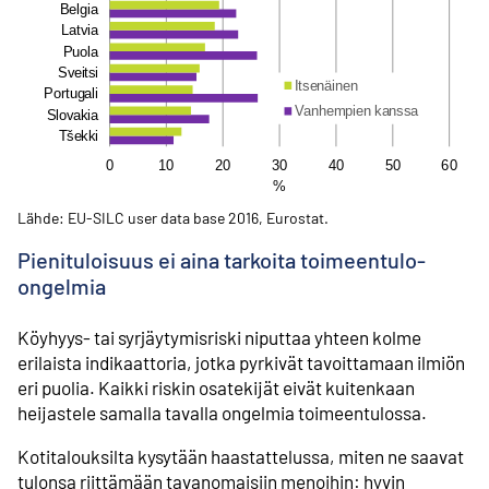
Lähde: EU-SILC user data base 2016, Eurostat.
Pienituloisuus ei aina tarkoita toimeentulo-
ongelmia
Köyhyys- tai syrjäytymis­riski niputtaa yhteen kolme
erilaista ­indikaattoria, jotka pyrkivät tavoittamaan ilmiön
eri puolia. Kaikki riskin osa­tekijät eivät kuitenkaan
heijastele samalla tavalla ongelmia toimeen­tulossa.
Kotitalouksilta kysytään haastattelussa, miten ne saavat
tulonsa riittämään tavan­omaisiin menoihin: hyvin