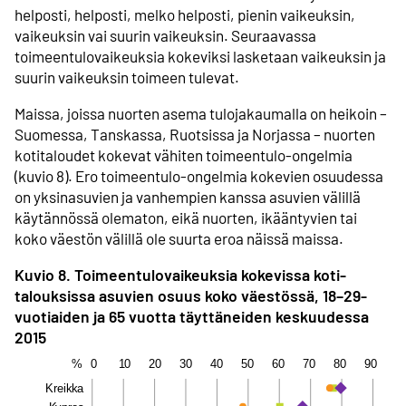
helposti, helposti, melko helposti, pienin vaikeuksin,
vaikeuksin vai suurin vaikeuksin. Seuraavassa
toimeentulo­vaikeuksia kokeviksi lasketaan vaikeuksin ja
suurin vaikeuksin toimeen tulevat.
Maissa, joissa nuorten asema tulo­jakaumalla on heikoin –
Suomessa, Tanskassa, Ruotsissa ja Norjassa – nuorten
koti­taloudet kokevat vähiten toimeentulo-ongelmia
(kuvio 8). Ero toimeentulo-ongelmia kokevien osuudessa
on yksin­asuvien ja vanhempien kanssa asuvien välillä
käytännössä olematon, eikä nuorten, ikääntyvien tai
koko väestön välillä ole suurta eroa näissä maissa.
Kuvio 8. Toimeentulo­vaikeuksia kokevissa koti­
talouksissa asuvien osuus koko väestössä, 18–29-
vuotiaiden ja 65 vuotta täyttäneiden keskuudessa
2015