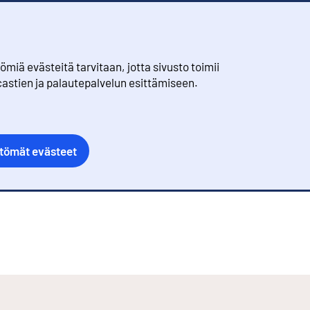
iä evästeitä tarvitaan, jotta sivusto toimii
castien ja palautepalvelun esittämiseen.
ttömät evästeet