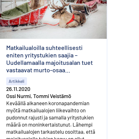
Matkailualoilla suhteellisesti
eniten yritystukien saajia –
Uudellamaalla majoitusalan tuet
vastaavat murto-osaa
menetyksistä
Artikkeli
26.11.2020
Ossi Nurmi, Tommi Veistämö
Keväällä alkaneen koronapandemian
myötä matkailualojen liikevaihto on
pudonnut rajusti ja samalla yritystukien
määrä on moninkertaistunut. Lähempi
matkailualojen tarkastelu osoittaa, että
majoitusalalla tukien kasvu on ollut