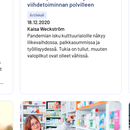
viihdetoiminnan polvilleen
Artikkeli
18.12.2020
Kaisa Weckström
Pandemian isku kulttuurialoille näkyy
liikevaihdossa, palkkasummissa ja
työllisyydessä. Tukia on tullut, muuten
valopilkut ovat olleet vähissä.
s
t
n