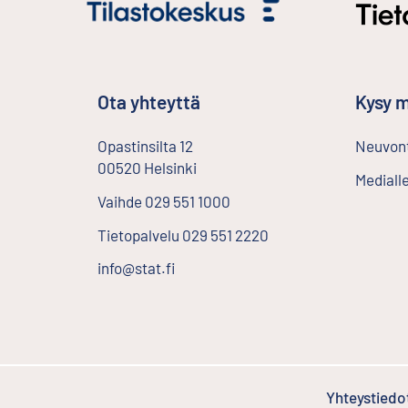
Ota yhteyttä
Kysy m
Opastinsilta
12
Neuvont
00520
Helsinki
Ulkoinen linkki
Mediall
Vaihde
029 551 1000
Tietopalvelu
029 551 2220
info@stat.fi
Yhteystiedo