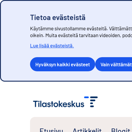
Tietoa evästeistä
Käytämme sivustollamme evästeitä. Välttämättöm
oikein. Muita evästeitä tarvitaan videoiden, pod
Lue lisää evästeistä.
Hyväksyn kaikki evästeet
Vain välttämä
S
i
i
r
r
y
s
Etusivu
Artikkelit
Blogit
i