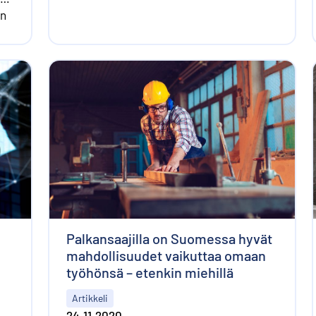
en
o
Palkansaajilla on Suomessa hyvät
mahdollisuudet vaikuttaa omaan
työhönsä – etenkin miehillä
Artikkeli
24.11.2020