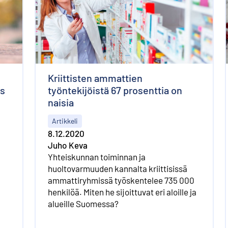
Kriittisten ammattien
us
työntekijöistä 67 prosenttia on
naisia
Artikkeli
8.12.2020
Juho Keva
Yhteiskunnan toiminnan ja
huoltovarmuuden kannalta kriittisissä
ammattiryhmissä työskentelee 735 000
henkilöä. Miten he sijoittuvat eri aloille ja
alueille Suomessa?
ja