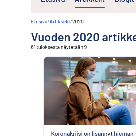
s
ä
l
Etusivu
/
Artikkelit
/
2020
t
ö
Vuoden
2020
artikke
ö
n
61 tuloksesta näytetään 9
Koronakriisi on lisännyt hieman