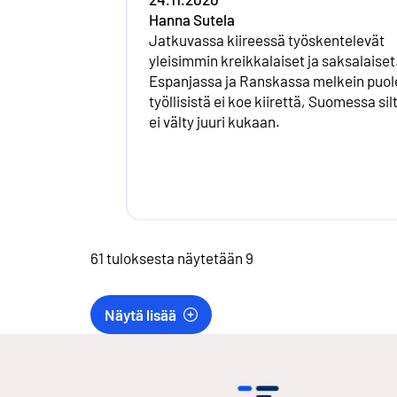
Hanna Sutela
Jatkuvassa kiireessä työskentelevät
yleisimmin kreikkalaiset ja saksalaiset
Espanjassa ja Ranskassa melkein puol
työllisistä ei koe kiirettä, Suomessa sil
ei välty juuri kukaan.
61 tuloksesta näytetään 9
Näytä lisää