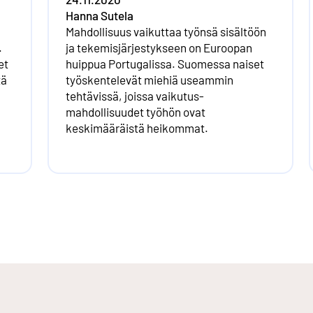
Hanna Sutela
Mahdollisuus vaikuttaa työnsä sisältöön
.
ja tekemis­järjestykseen on Euroopan
et
huippua Portugalissa. Suomessa naiset
tä
työskentelevät miehiä useammin
tehtävissä, joissa vaikutus­
mahdollisuudet työhön ovat
keskimääräistä heikommat.