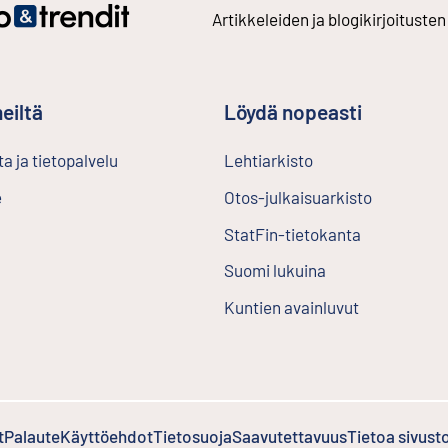
Artikkeleiden ja blogikirjoitusten
eiltä
Löydä nopeasti
a ja tietopalvelu
Lehtiarkisto
Ulkoinen linkki
e
Otos-julkaisuarkisto
Ulkoinen l
StatFin-tietokanta
Ulkoinen lin
Suomi lukuina
Kuntien avainluvut
t
Palaute
Ulkoinen linkki
Käyttöehdot
Ulkoinen linkki
Tietosuoja
Saavutettavuus
Tietoa sivust