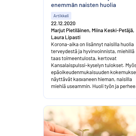
enemmän naisten huolia
Artikkeli
22.12.2020
Marjut Pietiläinen, Miina Keski-Petäjä,
Laura Lipasti
Korona-aika on lisännyt naisilla huolia
terveydestä ja hyvinvoinnista, miehillä
taas toimeentulosta, kertovat
Kansalaispulssi-kyselyn tulokset. Myö
epäoikeudenmukaisuuden kokemukse
näyttävät kasvaneen hieman, naisilla
miehiä useammin. Huoli työn ja perhee
yhdistämisestä on yhteinen.