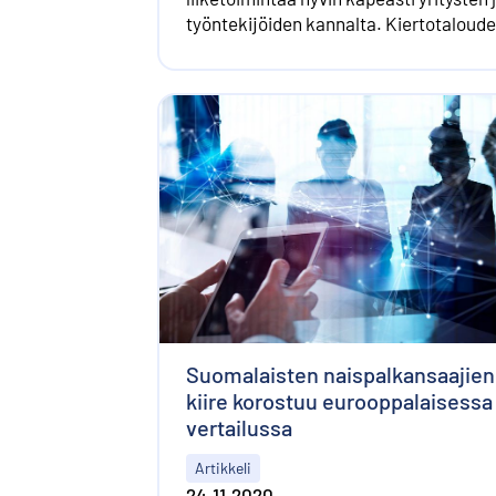
työntekijöiden kannalta. Kiertotaloud
edetessä myös mittareiden on
kehityttävä kattamaan laajemmin kok
systeemitason muutos.
Suomalaisten naispalkansaajien
kiire korostuu eurooppalaisessa
vertailussa
Artikkeli
24.11.2020