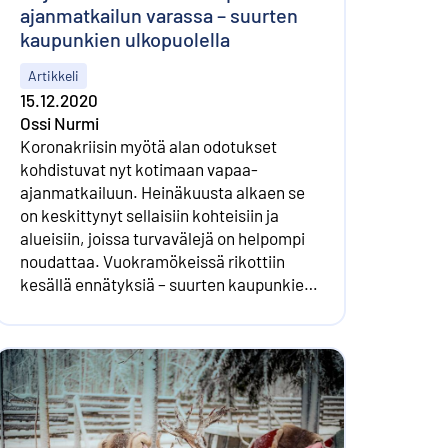
ajanmatkailun varassa – suurten
kaupunkien ulkopuolella
Artikkeli
15.12.2020
Ossi Nurmi
Koronakriisin myötä alan odotukset
kohdistuvat nyt kotimaan vapaa-
ajanmatkailuun. Heinäkuusta alkaen se
on keskittynyt sellaisiin kohteisiin ja
alueisiin, joissa turvavälejä on helpompi
noudattaa. Vuokramökeissä rikottiin
kesällä ennätyksiä – suurten kaupunkien
hotellit ovat vaikeuksissa
työmatkalaisten ja ulkomaalaisturistien
puuttuessa.