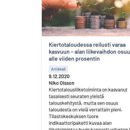
Kiertotaloudessa reilusti varaa
kasvuun – alan liikevaihdon osu
alle viiden prosentin
Artikkeli
9.12.2020
Niko Olsson
Kiertotalousliiketoiminta on kasvanut
tasaisesti seuraten yleistä
talouskehitystä, mutta sen osuus
taloudesta on vielä verrattain pieni.
Tilastokeskuksen tuore
indikaattoripaketti kuvaa alan
liiketoimintaa hyvin kapeasti yritysten 