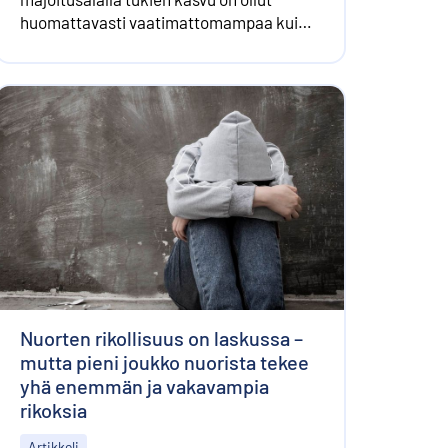
huomattavasti vaatimattomampaa kuin
vaikkapa ravitsemusalalla.
Nuorten rikollisuus on laskussa –
mutta pieni joukko nuorista tekee
yhä enemmän ja vakavampia
rikoksia
Artikkeli