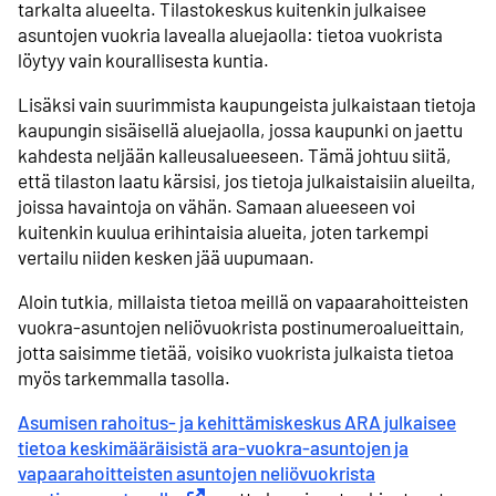
tarkalta alueelta. Tilastokeskus kuitenkin julkaisee
asuntojen vuokria lavealla aluejaolla: tietoa vuokrista
löytyy vain kourallisesta kuntia.
Lisäksi vain suurimmista kaupungeista julkaistaan tietoja
kaupungin sisäisellä aluejaolla, jossa kaupunki on jaettu
kahdesta neljään kalleusalueeseen. Tämä johtuu siitä,
että tilaston laatu kärsisi, jos tietoja julkaistaisiin alueilta,
joissa havaintoja on vähän. Samaan alueeseen voi
kuitenkin kuulua erihintaisia alueita, joten tarkempi
vertailu niiden kesken jää uupumaan.
Aloin tutkia, millaista tietoa meillä on vapaarahoitteisten
vuokra-asuntojen neliövuokrista postinumeroalueittain,
jotta saisimme tietää, voisiko vuokrista julkaista tietoa
myös tarkemmalla tasolla.
Asumisen rahoitus- ja kehittämiskeskus ARA julkaisee
tietoa keskimääräisistä ara-vuokra-asuntojen ja
vapaarahoitteisten asuntojen neliövuokrista