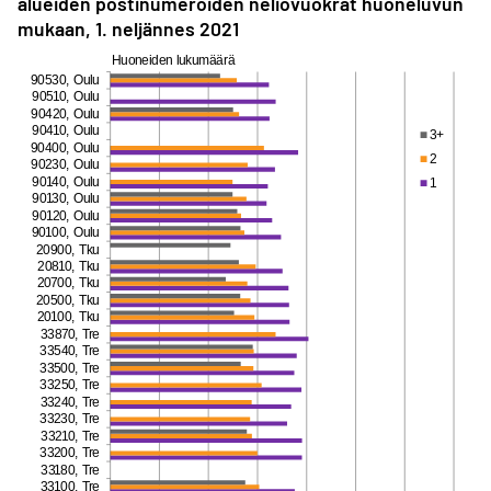
alueiden postinumeroiden neliövuokrat huoneluvun
mukaan, 1. neljännes 2021