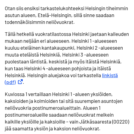
Otan siis ensiksi tarkastelukohteeksi Helsingin tiheimmin
asutun alueen, Etelä-Helsingin, sillä sinne saadaan
todennäköisimmin neliövuokrat.
Tällä hetkellä vuokratilastossa Helsinki jaetaan kalleuden
mukaan neljään eri alueeseen. Helsinki 1 -alueeseen
kuuluu eteläinen kantakaupunki, Helsinki 2 -alueeseen
muuta eteläistä Helsinkiä, Helsinki 3 -alueeseen
puolestaan läntistä, keskistä ja myös itäistä Helsinkiä,
kun taas Helsinki 4 -alueeseen pohjoista ja itäistä
Helsinkiä. Helsingin aluejakoa voi tarkastella
linkistä
(pdf)
Ulkoinen linkki
.
Kuviossa 1 vertaillaan Helsinki 1 -alueen yksiöiden,
kaksioiden ja kolmioiden tai sitä suurempien asuntojen
neliövuokria postinumeroalueittain. Alueen 1
postinumeroalueille saadaan neliövuokrat melkein
kaikille yksiöille ja kaksioille – vain Jätkäsaaresta (00220)
jää saamatta yksiön ja kaksion neliövuokrat.