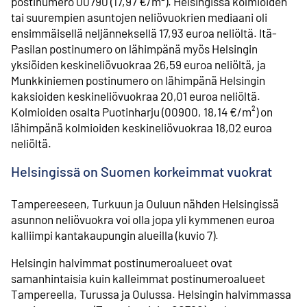
postinumero 00790 (17,97 €/m²). Helsingissä kolmioiden
tai suurempien asuntojen neliövuokrien mediaani oli
ensimmäisellä neljänneksellä 17,93 euroa neliöltä. Itä-
Pasilan postinumero on lähimpänä myös Helsingin
yksiöiden keskineliövuokraa 26,59 euroa neliöltä, ja
Munkkiniemen postinumero on lähimpänä Helsingin
kaksioiden keskineliövuokraa 20,01 euroa neliöltä.
Kolmioiden osalta Puotinharju (00900, 18,14 €/m²) on
lähimpänä kolmioiden keskineliövuokraa 18,02 euroa
neliöltä.
Helsingissä on Suomen korkeimmat vuokrat
Tampereeseen, Turkuun ja Ouluun nähden Helsingissä
asunnon neliövuokra voi olla jopa yli kymmenen euroa
kalliimpi kantakaupungin alueilla (kuvio 7).
Helsingin halvimmat postinumeroalueet ovat
samanhintaisia kuin kalleimmat postinumeroalueet
Tampereella, Turussa ja Oulussa. Helsingin halvimmassa