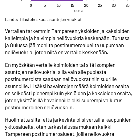
Lähde: Tilastokeskus, asuntojen vuokrat
Vertailen tarkemmin Tampereen yksiöiden ja kaksioiden
kalleimpia ja halvimpia neliövuokria keskenään. Turussa
ja Oulussa jää monilta postinumeroalueilta uupumaan
neliövuokria, joten niitä en vertaile keskenään.
En myöskään vertaile kolmioiden tai sitä isompien
asuntojen neliövuokria, sillä vain alle puolesta
postinumeroista saadaan neliövuokrat niin suurille
asunnoille. Lisäksi havaintojen määrä kolmioiden osalta
on selkeästi pienempi kuin yksiöiden ja kaksioiden osalta,
joten yksittäisillä havainnoilla olisi suurempi vaikutus
postinumeroiden neliövuokriin.
Huolimatta siitä, että järkevintä olisi vertailla kaupunkien
ykkösalueita, otan tarkastelussa mukaan kaikki
Tampereen postinumeroalueet, joille neliövuokra