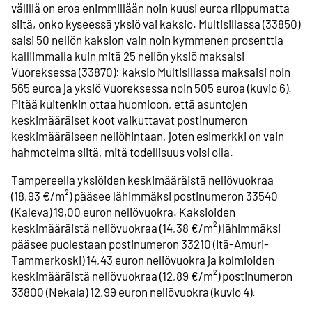
välillä on eroa enimmillään noin kuusi euroa riippumatta
siitä, onko kyseessä yksiö vai kaksio. Multisillassa (33850)
saisi 50 neliön kaksion vain noin kymmenen prosenttia
kalliimmalla kuin mitä 25 neliön yksiö maksaisi
Vuoreksessa (33870): kaksio Multisillassa maksaisi noin
565 euroa ja yksiö Vuoreksessa noin 505 euroa (kuvio 6).
Pitää kuitenkin ottaa huomioon, että asuntojen
keskimääräiset koot vaikuttavat postinumeron
keskimääräiseen neliöhintaan, joten esimerkki on vain
hahmotelma siitä, mitä todellisuus voisi olla.
Tampereella yksiöiden keskimääräistä neliövuokraa
(18,93 €/m²) pääsee lähimmäksi postinumeron 33540
(Kaleva) 19,00 euron neliövuokra. Kaksioiden
keskimääräistä neliövuokraa (14,38 €/m²) lähimmäksi
pääsee puolestaan postinumeron 33210 (Itä-Amuri-
Tammerkoski) 14,43 euron neliövuokra ja kolmioiden
keskimääräistä neliövuokraa (12,89 €/m²) postinumeron
33800 (Nekala) 12,99 euron neliövuokra (kuvio 4).