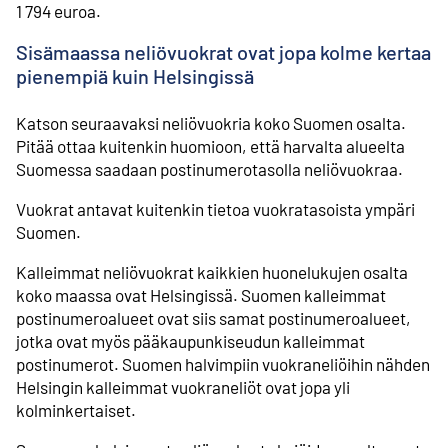
1 794 euroa.
Sisämaassa neliövuokrat ovat jopa kolme kertaa
pienempiä kuin Helsingissä
Katson seuraavaksi neliövuokria koko Suomen osalta.
Pitää ottaa kuitenkin huomioon, että harvalta alueelta
Suomessa saadaan postinumerotasolla neliövuokraa.
Vuokrat antavat kuitenkin tietoa vuokratasoista ympäri
Suomen.
Kalleimmat neliövuokrat kaikkien huonelukujen osalta
koko maassa ovat Helsingissä. Suomen kalleimmat
postinumeroalueet ovat siis samat postinumeroalueet,
jotka ovat myös pääkaupunkiseudun kalleimmat
postinumerot. Suomen halvimpiin vuokraneliöihin nähden
Helsingin kalleimmat vuokraneliöt ovat jopa yli
kolminkertaiset.