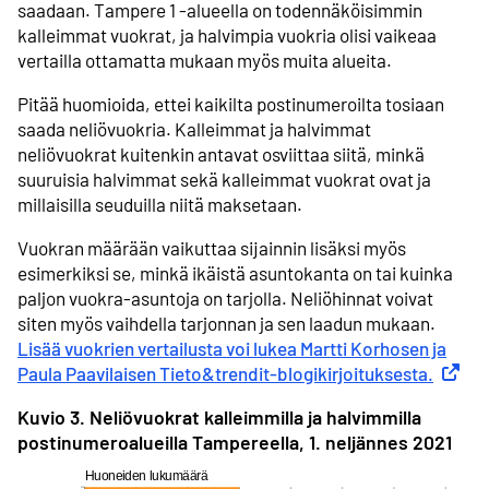
saadaan. Tampere 1 -alueella on todennäköisimmin
kalleimmat vuokrat, ja halvimpia vuokria olisi vaikeaa
vertailla ottamatta mukaan myös muita alueita.
Pitää huomioida, ettei kaikilta postinumeroilta tosiaan
saada neliövuokria. Kalleimmat ja halvimmat
neliövuokrat kuitenkin antavat osviittaa siitä, minkä
suuruisia halvimmat sekä kalleimmat vuokrat ovat ja
millaisilla seuduilla niitä maksetaan.
Vuokran määrään vaikuttaa sijainnin lisäksi myös
esimerkiksi se, minkä ikäistä asuntokanta on tai kuinka
paljon vuokra-asuntoja on tarjolla. Neliöhinnat voivat
siten myös vaihdella tarjonnan ja sen laadun mukaan.
Lisää vuokrien vertailusta voi lukea Martti Korhosen ja
Paula Paavilaisen Tieto&trendit-blogikirjoituksesta.
Ulkoine
Kuvio 3. Neliövuokrat kalleimmilla ja halvimmilla
postinumeroalueilla Tampereella, 1. neljännes 2021