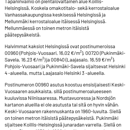
Tapaninvainio on pientalovaltainen alue Koillis-
Helsingissä, Koskela omakotitalo- sekä kerrostaloalue
Vanhassakaupungissa keskisessä Helsingissä ja
Mellunmäki kerrostaloalue itäisessä Helsingissä.
Mellunmäessä on toinen metron itäisistä
päätepysäkeistä.
Halvimmat kaksiot Helsingissä ovat postinumeroissa
00960 (Pohjois-Vuosaari, 16,02 €/m²), 00720 (Pukinmäki-
Savela, 16,23 €/m²) ja 00840 (Laajasalo, 16,59 €/m²).
Pohjois-Vuosaari ja Pukinmäki-Savela sijaitsevat Helsinki
4 -alueella, mutta Laajasalo Helsinki 3 -alueella.
Postinumeron 00960 asutus koostuu ensisijaisesti Keski-
Vuosaaren asukkaista, sillä postinumeroalueeseen
kuuluvissa Niinisaaressa, Mustavuoressa ja Nordsjön
kartanon alueilla ei ole asutusta tai sitä on hyvin vähän.
Keski-Vuosaaren rakennuskanta on 1960-luvulta. Siellä
on toinen metron itäisistä päätepysäkeistä. Pukinmäki
sijaitsee Koillis-Helsingissä junaradan varrella. Siellä on