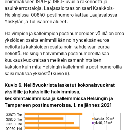
enimmäkseen 1970- ja 1980-luvuilla rakennettuja
asuinkerrostaloja. Laajasalo taas on saari Kaakkois-
Helsingissä. 00840-postinumero kattaa Laajasalossa
Yliskylän ja Tullisaaren alueet.
Halvimpien ja kalleimpien postinumeroiden välillä on eroa
yksiöiden osalta enimmillään noin yhdeksän euroa
neliöltä ja kaksioiden osalta noin kahdeksan euroa
neliöltä. Helsingin halvimmilla postinumeroilla saa
kuukausivuokraltaan melkein samanhintaisen
kaksion kuin mitä Helsingin kalleimmilla postinumeroilla
saisi maksaa yksiöstä (kuvio 6).
Kuvio 6. Neliövuokrista lasketut kokonaisvuokrat
yksiöille ja kaksioille halvimmissa,
keskihintaisimmissa ja kalleimmissa Helsingin ja
Tampereen postinumeroissa, 1. neljännes 2021