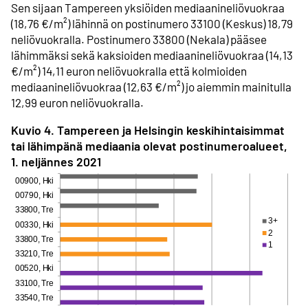
Sen sijaan Tampereen yksiöiden mediaanineliövuokraa
(18,76 €/m²) lähinnä on postinumero 33100 (Keskus) 18,79
neliövuokralla. Postinumero 33800 (Nekala) pääsee
lähimmäksi sekä kaksioiden mediaanineliövuokraa (14,13
€/m²) 14,11 euron neliövuokralla että kolmioiden
mediaanineliövuokraa (12,63 €/m²) jo aiemmin mainitulla
12,99 euron neliövuokralla.
Kuvio 4. Tampereen ja Helsingin keskihintaisimmat
tai lähimpänä mediaania olevat postinumeroalueet,
1. neljännes 2021