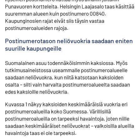
Punavuoren kortteleita. Helsingin Laajasalo taas käsittää
suuremman alueen kuin postinumero 00840.
Kaupunginosien rajat eivät siis täysin vastaa
postinumeroalueiden rajoja.
Postinumerotason neliövuokria saadaan eniten
suurille kaupungeille
Suomalainen asuu todennäköisimmin kaksiossa. Myös
tutkimusaineistossa useammalle postinumeroalueelle
saadaan neliövuokra, kun niitä katsotaan kaksioiden
osalta – silti vain harvalta postinumeroalueelta saadaan
edes kaksioille neliövuokria.
Kuvassa 1 näkyy kaksioiden keskimääräisiä vuokria eri
postinumeroalueilla koko Suomessa. Värillisillä
postinumeroalueilla on tarpeeksi havaintoja, joten niille
saadaan keskimääräiset neliövuokrat – valkoisilla alueilla
havaintoja taas ei ole tarpeeksi.