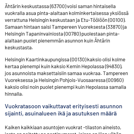
Ähtärin keskustassa (63700) voisi saman hintaisella
vuokralla asua pinta-alaltaan kolminkertaisessa yksiössä
verrattuna Helsingin keskustaan ja Etu-Töölöön (00100).
Samaan hintaan saisi Tampereen Vuoreksesta (33870) ja
Helsingin Tapaninvainiosta (00780) puolestaan pinta-
alaltaan puolet pienemmän asunnon kuin Ähtärin
keskustasta.
Helsingin Kaartinkaupungissa (00130) kaksio olisi kolme
kertaa pienempi kuin kaksio Kemin Hepolassa (94830),
jos asunnoista maksettaisiin samaa vuokraa. Tampereen
Vuoreksessa ja Helsingin Pohjois-Vuosaaressa (00960)
kaksio olisi noin puolet pienempi kuin Hepolassa samalla
hinnalla.
Vuokratasoon vaikuttavat erityisesti asunnon
sijainti, asuinalueen ikä ja asutuksen määrä
Kaiken kaikkiaan asuntojen vuokrat -tilaston aineisto,