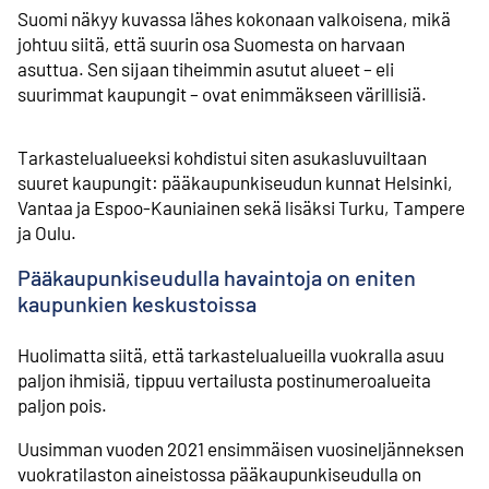
Suomi näkyy kuvassa lähes kokonaan valkoisena, mikä
johtuu siitä, että suurin osa Suomesta on harvaan
asuttua. Sen sijaan tiheimmin asutut alueet – eli
suurimmat kaupungit – ovat enimmäkseen värillisiä.
Tarkastelualueeksi kohdistui siten asukasluvuiltaan
suuret kaupungit: pääkaupunkiseudun kunnat Helsinki,
Vantaa ja Espoo-Kauniainen sekä lisäksi Turku, Tampere
ja Oulu.
Pääkaupunkiseudulla havaintoja on eniten
kaupunkien keskustoissa
Huolimatta siitä, että tarkastelualueilla vuokralla asuu
paljon ihmisiä, tippuu vertailusta postinumeroalueita
paljon pois.
Uusimman vuoden 2021 ensimmäisen vuosineljänneksen
vuokratilaston aineistossa pääkaupunkiseudulla on