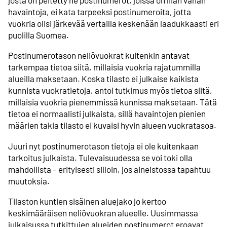
josta on peitetty ne postinumerot, joissa on liian vähän
havaintoja, ei kata tarpeeksi postinumeroita, jotta
vuokria olisi järkevää vertailla keskenään laadukkaasti eri
puolilla Suomea.
Postinumerotason neliövuokrat kuitenkin antavat
tarkempaa tietoa siitä, millaisia vuokria rajatummilla
alueilla maksetaan. Koska tilasto ei julkaise kaikista
kunnista vuokratietoja, antoi tutkimus myös tietoa siitä,
millaisia vuokria pienemmissä kunnissa maksetaan. Tätä
tietoa ei normaalisti julkaista, sillä havaintojen pienien
määrien takia tilasto ei kuvaisi hyvin alueen vuokratasoa.
Juuri nyt postinumerotason tietoja ei ole kuitenkaan
tarkoitus julkaista. Tulevaisuudessa se voi toki olla
mahdollista – erityisesti silloin, jos aineistossa tapahtuu
muutoksia.
Tilaston kuntien sisäinen aluejako jo kertoo
keskimääräisen neliövuokran alueelle. Uusimmassa
julkaisussa tutkittujen alueiden postinumerot eroavat