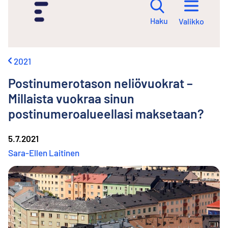
i
r
Haku
Valikko
r
y
s
i
2021
s
ä
Postinumerotason neliövuokrat –
l
t
Millaista vuokraa sinun
ö
postinumeroalueellasi maksetaan?
ö
n
5.7.2021
Sara-Ellen Laitinen