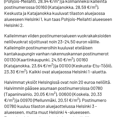
(Pohjois-Meilahti, 28,94 €/m²) ja kolmanneksi kalleinta
postinumerossa 00160 (Katajanokka, 28,59 €/m²).
Keskusta ja Katajanokka kuuluvat tilaston aluejaossa
alueeseen Helsinki 1, kun taas Pohjois-Meilahti alueeseen
Helsinki 2.
Kalleimman viiden postinumeroalueen vuokrakaksioiden
neliövuokrat sijoittuvat noin 23–24,50 euron välille.
Kalleimpiin postinumeroihin kuuluvat eteläisen
kantakaupungin vanhan rakennuskannan postinumerot
00130 (Kaartinkaupunki, 24,50 €/m²), 00160
(Katajanokka, 23,64 €/m²) ja 00100 (Keskusta-Etu-Töölö,
23,30 €/m²). Kaikki ovat aluejaossa Helsinki 1 -aluetta.
Halvimmat yksiöt Helsingissä ovat noin 20 euroa neliöltä.
Halvimmin pääsee asumaan postinumeroissa 00780
(Tapaninvainio, 20,05 €/m²), 00600 (Koskela, 20,33
€/m²) ja 00970 (Mellunmäki, 20,51 €/m²). Postinumero
00780 kuuluu tilaston aluejaottelussa Helsinki 3 -
alueeseen, mutta muut Helsinki 4 -alueeseen.