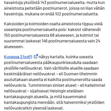
havaintoja yksiöistä 143 postinumeroalueelta, mutta kun
aineistosta peitetään postinumerot, joissa on liian vähän
havaintoja, mukana on enää 102 postinumeroaluetta.
Kaksioiden ja kolmioiden osalta aineistosta tippuu vielä
useampia postinumeroalueita pois: kaksiot vähenevät
150 postinumeroalueesta 68 alueeseen, ja kolmiot tai
suuremmat laskevat 146 postinumeroalueesta vain 24
alueeseen.
Kuvassa 2 (pdf)
Ulkoinen linkki
näkyy kartalla, kuinka useasta
postinumeroalueesta pääkaupunkiseudulla saadaan
yksiöille neliövuokrat. Vain värillisille alueille saadaan
keskimääräiset neliövuokrat – eli Suomen tiheimmin
asutultakaan alueelta ei kaikilta postinumeroilta saada
neliövuokria. Tummimman siniset alueet – eli kalleimmat
neliövuokrat – sijaitsevat Helsingin eteläisen
kantakaupungin alueella, ja mitä kauemmaksi
kantakaupungista mennään, sitä halvemmiksi yksiöiden
neliövuokratkin yleensä laskevat.