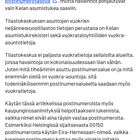
postinumerotasolla
Ulkoinen linkki
, mutta havainnot pohjautuvat
vain Kelan asumistukea saaviin.
Tilastokeskuksen asuntojen vuokrien
neljännesvuositilaston tietojen perustana on Kelan
asumistukirekisteri sekä vuokrataloyhtiöiden vuokra-
asuntotietoja.
Tilastokeskus ei paljasta vuokratietoja sellaisilta alueilta,
joissa havaintoja on kokonaisuudessaan liian vähän.
Joten mitä tiheämmin asuttu postinumeroalue on ja mitä
enemmän siellä on vuokra-asuntoja, sitä
todennäköisemmin postinumeroalueelta saadaan myös
vuokratietoja.
Käytän tässä artikkelissa postinumeroista myös
kaupunginosanimityksiä helpottaakseni lukemista,
vaikka nimet eivät aina täysin vastaa postinumeroita.
Esimerkiksi Helsingissä sijaitsevasta 00150
postinumerosta käytän Eira-Hernesaari-nimeä, vaikka
kyseinen postinumero kattaa myös ainakin joitakin