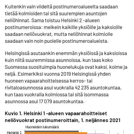
Kuitenkin vain viideltä postinumeroalueelta saadaan
tietää kolmioiden tai sitä suurempien asuntojen
neliöhinnat. Sama toistuu Helsinki 2 -alueen
postinumeroissa: melkein kaikille yksiöille ja kaksioille
saadaan neliövuokrat, mutta neliöhinnat kolmiolle
saadaan vain noin puolelle postinumeroalueista.
Helsingissä asutaankin enemmän yksiöissä ja kaksioissa
kuin niitä suuremmissa asunnoissa, kun taas koko
Suomessa suosituimpia huonelukuja ovat kaksi, kolme ja
neljä. Esimerkiksi vuonna 2019 Helsingissä yhden
huoneen vapaarahoitteisessa kerros- tai
rivitaloasunnossa asui vuokralla 42 235 asuntokuntaa,
kun taas vuokralla kolmiossa tai sitä isommassa
asunnossa asui 17 079 asuntokuntaa.
Kuvio 1. Helsinki 1 -alueen vapaarahoitteiset
neliövuokrat postinumeroittain, 1. neljännes 2021