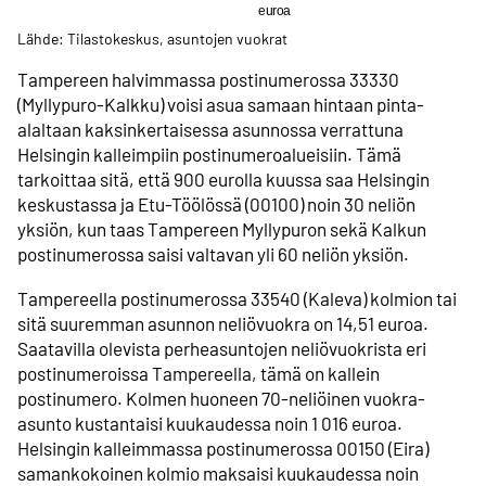
Lähde: Tilastokeskus, asuntojen vuokrat
Tampereen halvimmassa postinumerossa 33330
(Myllypuro-Kalkku) voisi asua samaan hintaan pinta-
alaltaan kaksinkertaisessa asunnossa verrattuna
Helsingin kalleimpiin postinumeroalueisiin. Tämä
tarkoittaa sitä, että 900 eurolla kuussa saa Helsingin
keskustassa ja Etu-Töölössä (00100) noin 30 neliön
yksiön, kun taas Tampereen Myllypuron sekä Kalkun
postinumerossa saisi valtavan yli 60 neliön yksiön.
Tampereella postinumerossa 33540 (Kaleva) kolmion tai
sitä suuremman asunnon neliövuokra on 14,51 euroa.
Saatavilla olevista perheasuntojen neliövuokrista eri
postinumeroissa Tampereella, tämä on kallein
postinumero. Kolmen huoneen 70-neliöinen vuokra-
asunto kustantaisi kuukaudessa noin 1 016 euroa.
Helsingin kalleimmassa postinumerossa 00150 (Eira)
samankokoinen kolmio maksaisi kuukaudessa noin