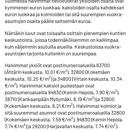
Suomessa halvimmat neliövuokrat yksiöiden osalta ovat
kymmenen euron luokkaa, kaksioiden osalta kahdeksan
euron luokkaa ja kolmioiden tai sitä suurempien vuokra-
asuntojen osalta päälle seitsemän euroa.
Nämäkin luvut ovat toisaalta osittain pienempien kuntien
keskustoista, joissa todennäköisemmin on kalliimpaa
kuin väljemmin asutuilla alueilla. Keskustoissa vuokra-
asuntojen tarjonta kuitenkin on suurempaa.
Halvimmat yksiöt ovat postinumeroalueilla 63700
(Ähtärin keskusta, 10,01 €/m²), 32800 (Kokemäen
keskusta, 10,20 €/m²) ja 34800 (Virtain keskusta, 10,34
€/m²). Halvimmat kaksiot puolestaan ovat
postinumeroalueilla 94830 (Kemin Hepola, 7,90 €/m²),
38710 (Kankaanpään Myllymäki, 8,19 €/m²) ja 32800
(Kokemäen keskusta, 8,21 €/m²). Halvimmat kolmiot ja
sitä suuremmat asunnot ovat postinumeroalueilla 32800
(Kokemäen keskusta, 7,59 €/m²), 94830 (Kemin Hepola,
7,74 €/m²) ja 29200 (Harjavallan keskusta, 7,74 €/m²).