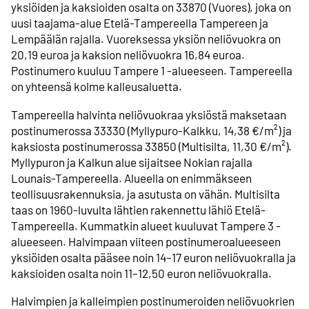
yksiöiden ja kaksioiden osalta on 33870 (Vuores), joka on
uusi taajama-alue Etelä-Tampereella Tampereen ja
Lempäälän rajalla. Vuoreksessa yksiön neliövuokra on
20,19 euroa ja kaksion neliövuokra 16,84 euroa.
Postinumero kuuluu Tampere 1 -alueeseen. Tampereella
on yhteensä kolme kalleusaluetta.
Tampereella halvinta neliövuokraa yksiöstä maksetaan
postinumerossa 33330 (Myllypuro-Kalkku, 14,38 €/m²) ja
kaksiosta postinumerossa 33850 (Multisilta, 11,30 €/m²).
Myllypuron ja Kalkun alue sijaitsee Nokian rajalla
Lounais-Tampereella. Alueella on enimmäkseen
teollisuusrakennuksia, ja asutusta on vähän. Multisilta
taas on 1960-luvulta lähtien rakennettu lähiö Etelä-
Tampereella. Kummatkin alueet kuuluvat Tampere 3 -
alueeseen. Halvimpaan viiteen postinumeroalueeseen
yksiöiden osalta pääsee noin 14–17 euron neliövuokralla ja
kaksioiden osalta noin 11­–12,50 euron neliövuokralla.
Halvimpien ja kalleimpien postinumeroiden neliövuokrien