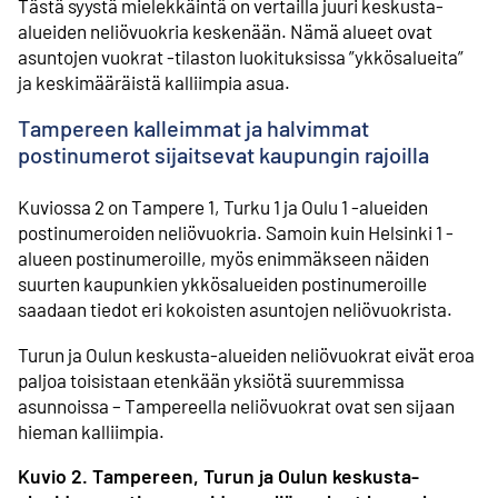
Tästä syystä mielekkäintä on vertailla juuri keskusta-
alueiden neliövuokria keskenään. Nämä alueet ovat
asuntojen vuokrat -tilaston luokituksissa ”ykkösalueita”
ja keskimääräistä kalliimpia asua.
Tampereen kalleimmat ja halvimmat
postinumerot sijaitsevat kaupungin rajoilla
Kuviossa 2 on Tampere 1, Turku 1 ja Oulu 1 -alueiden
postinumeroiden neliövuokria. Samoin kuin Helsinki 1 -
alueen postinumeroille, myös enimmäkseen näiden
suurten kaupunkien ykkösalueiden postinumeroille
saadaan tiedot eri kokoisten asuntojen neliövuokrista.
Turun ja Oulun keskusta-alueiden neliövuokrat eivät eroa
paljoa toisistaan etenkään yksiötä suuremmissa
asunnoissa – Tampereella neliövuokrat ovat sen sijaan
hieman kalliimpia.
Kuvio 2. Tampereen, Turun ja Oulun keskusta-