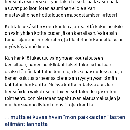
henkilöt, esimerkiksi työn takia toisella paikkakunnalla
asuvat puolisot, joten asuminen ei ole aivan
mustavalkoinen kotitalouden muodostamisen kriteeri.
Kotitalouskäsitteeseen kuuluu ajatus, että kukin henkilö
on vain yhden kotitalouden jäsen kerrallaan. Valtaosin
tämä rajaus on ongelmaton, ja tilastoinnin kannalta se on
myös käytännöllinen.
Kun henkilö lukeutuu vain yhteen kotitalouteen
kerrallaan, hänen henkilökohtaiset tulonsa luetaan
osaksi tämän kotitalouden tuloja kokonaisuudessaan, ja
hänen kulutustarpeensa oletetaan tyydyttyvän tämän
kotitalouden kautta. Muissa kotitalouksissa asuvien
henkilöiden vaikutuksen toisen kotitalouden jäsenten
toimeentuloon oletetaan tapahtuvan elatusmaksujen ja
muiden säännöllisten tulonsiirtojen kautta.
… mutta ei kuvaa hyvin ”monipaikkaisten” lasten
elämäntilannetta