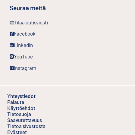
Seuraa meitä
Ulkoinen linkki
Tilaa uutisviesti
Ulkoinen linkki
Facebook
Ulkoinen linkki
LinkedIn
Ulkoinen linkki
YouTube
Ulkoinen linkki
Instagram
Yhteystiedot
Palaute
Ulkoinen linkki
Käyttöehdot
Ulkoinen linkki
Tietosuoja
Saavutettavuus
Tietoa sivustosta
Evästeet
Ulkoinen linkki