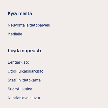
Kysy meiltä
Neuvonta ja tietopalvelu
Medialle
Löydä nopeasti
Lehtiarkisto
Ulkoinen linkki
Otos-julkaisuarkisto
Ulkoinen linkki
StatFin-tietokanta
Ulkoinen linkki
Suomi lukuina
Kuntien avainluvut