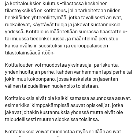
ja kotitalouksien kulutus -tilastossa keskeinen
tilastoyksikkö on kotitalous, jolla tarkoitetaan niiden
henkilöiden yhteenliittymää, jotka tavallisesti asuvat,
ruokailevat, käyttävät tuloja ja jakavat kustannuksia
yhdessä. Kotitalous määritellään suorassa haastattelu-
tai muussa tiedonkeruussa, ja määritelmä perustuu
kansainvälisiin suosituksiin ja eurooppalaiseen
tilastolainsäädäntöön.
Kotitalouden voi muodostaa yksinasuja, pariskunta,
yhden huoltajan perhe, kahden vanhemman lapsiperhe tai
jokin muu kokoonpano, jossa keskeistä on jäsenten
välinen taloudellinen huolenpito toisistaan.
Kotitalouksia eivät ole kaikki samassa asunnossa asuvat,
esimerkiksi kimppakämpissä asuvat opiskelijat, jotka
jakavat joitakin kustannuksia yhdessä mutta eivät ole
taloudellisesti muuten sidoksissa toisiinsa.
Kotitalouksia voivat muodostaa myös erillään asuvat