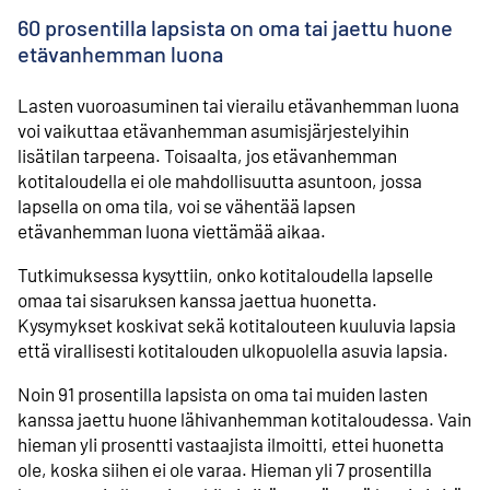
60 prosentilla lapsista on oma tai jaettu huone
etävanhemman luona
Lasten vuoroasuminen tai vierailu etävanhemman luona
voi vaikuttaa etävanhemman asumisjärjestelyihin
lisätilan tarpeena. Toisaalta, jos etävanhemman
kotitaloudella ei ole mahdollisuutta asuntoon, jossa
lapsella on oma tila, voi se vähentää lapsen
etävanhemman luona viettämää aikaa.
Tutkimuksessa kysyttiin, onko kotitaloudella lapselle
omaa tai sisaruksen kanssa jaettua huonetta.
Kysymykset koskivat sekä kotitalouteen kuuluvia lapsia
että virallisesti kotitalouden ulkopuolella asuvia lapsia.
Noin 91 prosentilla lapsista on oma tai muiden lasten
kanssa jaettu huone lähivanhemman kotitaloudessa. Vain
hieman yli prosentti vastaajista ilmoitti, ettei huonetta
ole, koska siihen ei ole varaa. Hieman yli 7 prosentilla