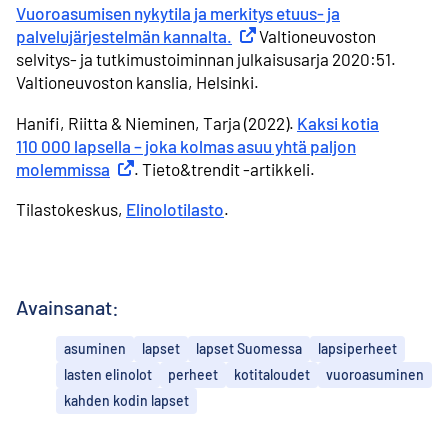
Vuoroasumisen nykytila ja merkitys etuus- ja
palvelujärjestelmän kannalta.
Ulkoinen linkki
Valtioneuvoston
selvitys- ja tutkimustoiminnan julkaisusarja 2020:51.
Valtioneuvoston kanslia, Helsinki.
Hanifi, Riitta & Nieminen, Tarja (2022).
Kaksi kotia
110 000 lapsella – joka kolmas asuu yhtä paljon
molemmissa
Ulkoinen linkki
. Tieto&trendit -artikkeli.
Tilastokeskus,
Elinolotilasto
.
Avainsanat:
asuminen
lapset
lapset Suomessa
lapsiperheet
lasten elinolot
perheet
kotitaloudet
vuoroasuminen
kahden kodin lapset