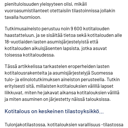
pienituloisuuden yleisyyteen olisi, mikäli
vuoroasumistilanteet otettaisiin tilastoinnissa jollakin
tavalla huomioon.
Tutkimusaineisto perustuu noin 9 600 kotitalouden
haastatteluun, ja se sisältää tietoa sekä kotitalouden alle
18-vuotiaiden lasten asumisjärjestelyistä että
kotitalouden aikuisjäsenten lapsista, jotka asuvat
toisessa kotitaloudessa.
Tässä artikkelissa tarkastelen eroperheiden lasten
kotitalousrakenteita ja asumisjärjestelyjä Suomessa
tulo- ja elinolotutkimuksen aineiston perusteella. Tutkin
erityisesti sitä, millaisten kotitalouksien välillä lapset
liikkuvat, miten he jakavat aikansa kotitalouksien välillä
ja miten asuminen on järjestetty näissä talouksissa.
Kotitalous on keskeinen tilastoyksikkö…
Tulonjakotilastossa, kotitalouksien varallisuus -tilastossa