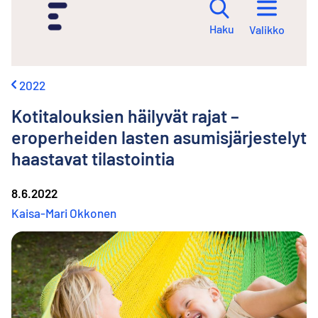
i
r
Haku
Valikko
r
y
s
i
2022
s
ä
Kotitalouksien häilyvät rajat –
l
t
eroperheiden lasten asumisjärjestelyt
ö
haastavat tilastointia
ö
n
8.6.2022
Kaisa-Mari Okkonen