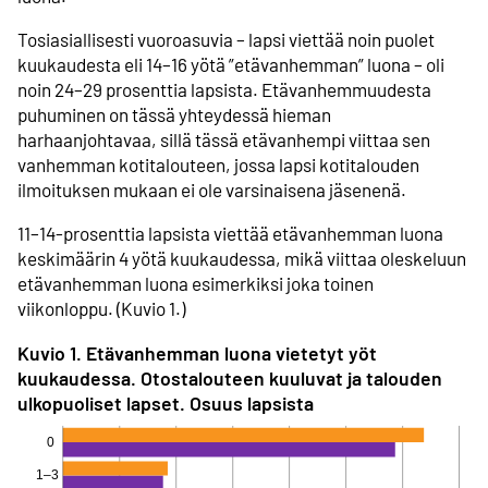
Tosiasiallisesti vuoroasuvia – lapsi viettää noin puolet
kuukaudesta eli 14–16 yötä ”etävanhemman” luona – oli
noin 24–29 prosenttia lapsista. Etävanhemmuudesta
puhuminen on tässä yhteydessä hieman
harhaanjohtavaa, sillä tässä etävanhempi viittaa sen
vanhemman kotitalouteen, jossa lapsi kotitalouden
ilmoituksen mukaan ei ole varsinaisena jäsenenä.
11–14-prosenttia lapsista viettää etävanhemman luona
keskimäärin 4 yötä kuukaudessa, mikä viittaa oleskeluun
etävanhemman luona esimerkiksi joka toinen
viikonloppu. (Kuvio 1.)
Kuvio 1. Etävanhemman luona vietetyt yöt
kuukaudessa. Otostalouteen kuuluvat ja talouden
ulkopuoliset lapset. Osuus lapsista