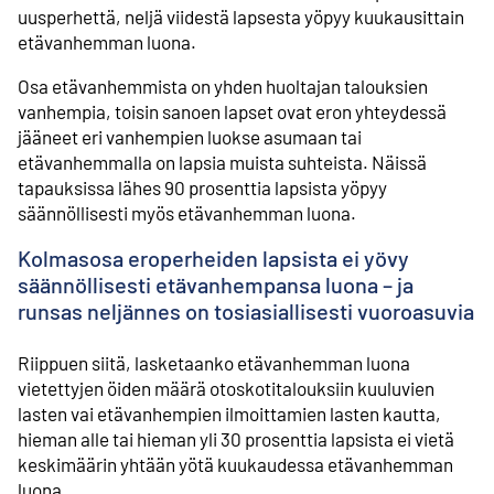
uusperhettä, neljä viidestä lapsesta yöpyy kuukausittain
etävanhemman luona.
Osa etävanhemmista on yhden huoltajan talouksien
vanhempia, toisin sanoen lapset ovat eron yhteydessä
jääneet eri vanhempien luokse asumaan tai
etävanhemmalla on lapsia muista suhteista. Näissä
tapauksissa lähes 90 prosenttia lapsista yöpyy
säännöllisesti myös etävanhemman luona.
Kolmasosa eroperheiden lapsista ei yövy
säännöllisesti etävanhempansa luona – ja
runsas neljännes on tosiasiallisesti vuoroasuvia
Riippuen siitä, lasketaanko etävanhemman luona
vietettyjen öiden määrä otoskotitalouksiin kuuluvien
lasten vai etävanhempien ilmoittamien lasten kautta,
hieman alle tai hieman yli 30 prosenttia lapsista ei vietä
keskimäärin yhtään yötä kuukaudessa etävanhemman
luona.