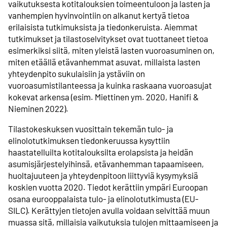
vaikutuksesta kotitalouksien toimeentuloon ja lasten ja
vanhempien hyvinvointiin on alkanut kertyä tietoa
erilaisista tutkimuksista ja tiedonkeruista. Aiemmat
tutkimukset ja tilastoselvitykset ovat tuottaneet tietoa
esimerkiksi siitä, miten yleistä lasten vuoroasuminen on,
miten etäällä etävanhemmat asuvat, millaista lasten
yhteydenpito sukulaisiin ja ystäviin on
vuoroasumistilanteessa ja kuinka raskaana vuoroasujat
kokevat arkensa (esim. Miettinen ym. 2020, Hanifi &
Nieminen 2022).
Tilastokeskuksen vuosittain tekemän tulo- ja
elinolotutkimuksen tiedonkeruussa kysyttiin
haastatelluilta kotitalouksilta erolapsista ja heidän
asumisjärjestelyihinsä, etävanhemman tapaamiseen,
huoltajuuteen ja yhteydenpitoon liittyviä kysymyksiä
koskien vuotta 2020. Tiedot kerättiin ympäri Euroopan
osana eurooppalaista tulo- ja elinolotutkimusta (EU-
SILC). Kerättyjen tietojen avulla voidaan selvittää muun
muassa sitä, millaisia vaikutuksia tulojen mittaamiseen ja