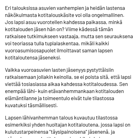
Eri talouksissa asuvien vanhempien ja heidän lastensa
näkökulmasta kotitalouskäsite voi olla ongelmallinen.
Jos lapsi asuu vuorotellen kahdessa paikassa, minkä
kotitalouden jäsen hän on? Viime kädessä tämän
ratkaisee tutkimukseen vastaaja, mutta sen seurauksena
voi teoriassa tulla tuplalaskentaa, mikäli kaikki
vuoroasumisosapuolet ilmoittavat saman lapsen
kotitaloutensa jäseneksi.
Vaikka vuoroasuvien lasten jäsenyys pystyttäisiin
ratkaisemaan jollakin keinolla, se ei poista sitä, että lapsi
viettää tosiasiassa aikaa kahdessa kotitaloudessa. Sen
enempää lähi- kuin etävanhemmankaan kotitalouden
elämäntilanne ja toimeentulo eivät tule tilastossa
kuvatuksi täsmällisesti.
Lapsen lähivanhemman talous kuvautuu tilastossa
esimerkiksi yhden huoltajan kotitaloutena, jossa lapsi on
kulutustarpeinensa ”täysipainoisena” jäsenenä, ja