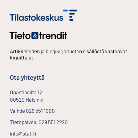
Artikkeleiden ja blogikirjoitusten sisällöstä vastaavat
kirjoittajat
Ota yhteyttä
Opastinsilta
12
00520
Helsinki
Ulkoinen linkki
Vaihde
029 551 1000
Tietopalvelu
029 551 2220
info@stat.fi