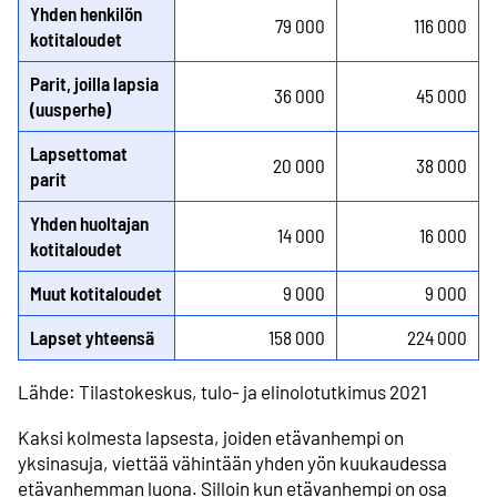
Yhden henkilön
79 000
116 000
kotitaloudet
Parit, joilla lapsia
36 000
45 000
(uusperhe)
Lapsettomat
20 000
38 000
parit
Yhden huoltajan
14 000
16 000
kotitaloudet
Muut kotitaloudet
9 000
9 000
Lapset yhteensä
158 000
224 000
Lähde: Tilastokeskus, tulo- ja elinolotutkimus 2021
Kaksi kolmesta lapsesta, joiden etävanhempi on
yksinasuja, viettää vähintään yhden yön kuukaudessa
etävanhemman luona. Silloin kun etävanhempi on osa