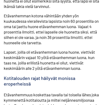
huonetta ei ollut esimerkiksi siitä syystä, että lapsi ei sitä
ikänsä takia vielä tarvinnut.
Etävanhemman kotona vähintään yhden yön
kuukaudessa vierailevista lapsista noin 60 prosentilla on
oma tai jaettu huone etävanhemman luona. Vajaat 4
prosenttia ilmoitti, ettei lapselle ole huonetta siksi, että
siihen ei ole varaa, ja noin 36 prosenttia ilmoitti, ettei
huoneelle ole tarvetta.
Lapset, joilla oli etävanhemman luona huone, viettivät
keskimäärin vajaat 10 yötä etävanhemman luona, kun
taas ne, joilla erillistä huonetta ei ollut, viettivät
keskimäärin alle 2 yötä etävanhemman luona.
Kotitalouden rajat häilyvät monissa
eroperheissä
Etävanhemmuus koskettaa tavalla tai toisella lähes joka
kymmenettä kotitaloutta ja miltei neljännesmiljoonaa