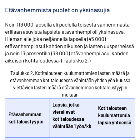
Etävanhemmista puolet on yksinasujia
Noin 116 000 lapsella eli puolella toisesta vanhemmasta
erillään asuvista lapsista etävanhempi oli yksinasuva.
Hieman alle joka neljännellä lapsella (45 000)
etävanhempi asui kahden aikuisen ja lasten uusperheissä
ja noin 13 prosentilla (38 000) etävanhempi asui kahden
aikuisen kotitaloudessa. (Taulukko 2.)
Taulukko 2.
Kotitalouteen kuulumattomien lasten määrä ja
etävanhemman kotitaloudessa vähintään yhden yön kuussa
viettävien lasten määrä etävanhemman kotitaloustyypin
mukaan
Lapsia, jotka
Kotitalouteen
vierailevat
Etävanhemman
kuulumattomia
kotitaloudessa
kotitaloustyyppi
lapsia yhteensä
vähintään 1 yön/kk