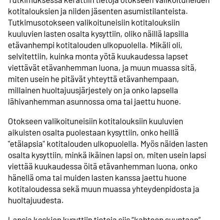
kotitalouksien ja niiden jäsenten asumistilanteista.
Tutkimusotokseen valikoituneisiin kotitalouksiin
kuuluvien lasten osalta kysyttiin, oliko näillä lapsilla
etävanhempi kotitalouden ulkopuolella. Mikäli oli,
selvitettiin, kuinka monta yötä kuukaudessa lapset
viettävät etävanhemman luona, ja muun muassa sitä,
miten usein he pitävät yhteyttä etävanhempaan,
millainen huoltajuusjärjestely on ja onko lapsella
lähivanhemman asunnossa oma tai jaettu huone.
Otokseen valikoituneisiin kotitalouksiin kuuluvien
aikuisten osalta puolestaan kysyttiin, onko heillä
"etälapsia" kotitalouden ulkopuolella. Myös näiden lasten
osalta kysyttiin, minkä ikäinen lapsi on, miten usein lapsi
viettää kuukaudessa öitä etävanhemman luona, onko
hänellä oma tai muiden lasten kanssa jaettu huone
kotitaloudessa sekä muun muassa yhteydenpidosta ja
huoltajuudesta.
Lapsia koskien kysyttiin tietoja siis ”kahteen suuntaan”,