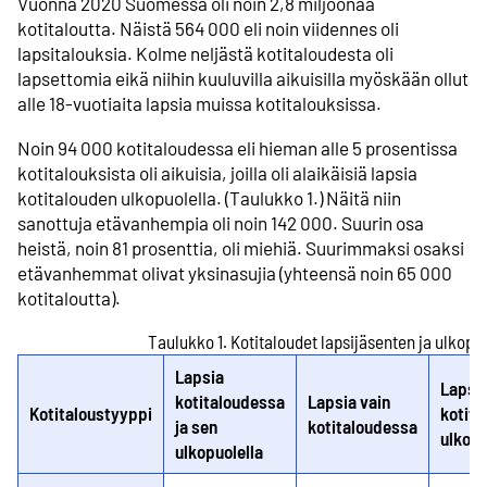
Vuonna 2020 Suomessa oli noin 2,8 miljoonaa
kotitaloutta. Näistä 564 000 eli noin viidennes oli
lapsitalouksia. Kolme neljästä kotitaloudesta oli
lapsettomia eikä niihin kuuluvilla aikuisilla myöskään ollut
alle 18-vuotiaita lapsia muissa kotitalouksissa.
Noin 94 000 kotitaloudessa eli hieman alle 5 prosentissa
kotitalouksista oli aikuisia, joilla oli alaikäisiä lapsia
kotitalouden ulkopuolella. (Taulukko 1.) Näitä niin
sanottuja etävanhempia oli noin 142 000. Suurin osa
heistä, noin 81 prosenttia, oli miehiä. Suurimmaksi osaksi
etävanhemmat olivat yksinasujia (yhteensä noin 65 000
kotitaloutta).
Taulukko 1. Kotitaloudet lapsijäsenten ja ulkop
Lapsia
Lapsia
kotitaloudessa
Lapsia vain
Kotitaloustyyppi
kotita
ja sen
kotitaloudessa
ulkopu
ulkopuolella