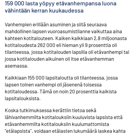
159 000 lasta yöpyy etävanhempansa luona
vähintään kerran kuukaudessa
Vanhempien erillään asuminen ja siitä seuraava
mahdollinen lapsen vuoroasumistilanne vaikuttaa aina
kahteen kotitalouteen. Kaiken kaikkiaan 2,8 miljoonasta
kotitaloudesta 262 000 eli hieman yli 9 prosenttia oli
tilanteessa, jossa kotitalouden lapsilla oli etävanhempi tai
jossa kotitalouden aikuinen oli itse etävanhemman
asemassa.
Kaikkiaan 155 000 lapsitaloutta oli tilanteessa, jossa
lapsen toinen vanhempi oli jäsenenä toisessa
kotitaloudessa. Tämä on noin 20 prosenttia kaikista
lapsitalouksista.
Koska tutkimuksessa kerättiin tietoa sekä
lähivanhemmilta kotitalouksiin kuuluvista lapsista että
etävanhemmilta kotitalouksiin kuulumattomista
"etälapsista", voidaan etälasten lukumäärä laskea kahta