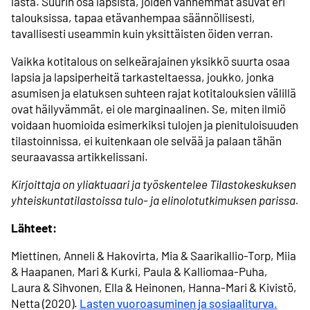
lasta. Suurin osa lapsista, joiden vanhemmat asuvat eri
talouksissa, tapaa etävanhempaa säännöllisesti,
tavallisesti useammin kuin yksittäisten öiden verran.
Vaikka kotitalous on selkeärajainen yksikkö suurta osaa
lapsia ja lapsiperheitä tarkasteltaessa, joukko, jonka
asumisen ja elatuksen suhteen rajat kotitalouksien välillä
ovat häilyvämmät, ei ole marginaalinen. Se, miten ilmiö
voidaan huomioida esimerkiksi tulojen ja pienituloisuuden
tilastoinnissa, ei kuitenkaan ole selvää ja palaan tähän
seuraavassa artikkelissani.
Kirjoittaja on yliaktuaari ja työskentelee Tilastokeskuksen
yhteiskuntatilastoissa tulo- ja elinolotutkimuksen parissa.
Lähteet:
Miettinen, Anneli & Hakovirta, Mia & Saarikallio-Torp, Miia
& Haapanen, Mari & Kurki, Paula & Kalliomaa-Puha,
Laura & Sihvonen, Ella & Heinonen, Hanna-Mari & Kivistö,
Netta (2020).
Lasten vuoroasuminen ja sosiaaliturva.