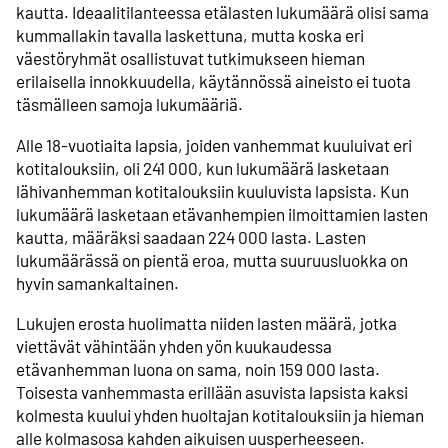
kautta. Ideaalitilanteessa etälasten lukumäärä olisi sama
kummallakin tavalla laskettuna, mutta koska eri
väestöryhmät osallistuvat tutkimukseen hieman
erilaisella innokkuudella, käytännössä aineisto ei tuota
täsmälleen samoja lukumääriä.
Alle 18-vuotiaita lapsia, joiden vanhemmat kuuluivat eri
kotitalouksiin, oli 241 000, kun lukumäärä lasketaan
lähivanhemman kotitalouksiin kuuluvista lapsista. Kun
lukumäärä lasketaan etävanhempien ilmoittamien lasten
kautta, määräksi saadaan 224 000 lasta. Lasten
lukumäärässä on pientä eroa, mutta suuruusluokka on
hyvin samankaltainen.
Lukujen erosta huolimatta niiden lasten määrä, jotka
viettävät vähintään yhden yön kuukaudessa
etävanhemman luona on sama, noin 159 000 lasta.
Toisesta vanhemmasta erillään asuvista lapsista kaksi
kolmesta kuului yhden huoltajan kotitalouksiin ja hieman
alle kolmasosa kahden aikuisen uusperheeseen.