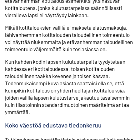
etävanhemman kotitalous esimerkiksi yksinasuvan
kotitaloutena, jonka kulutustarpeissa säännöllisesti
vieraileva lapsi ei näyttäydy lainkaan.
Mikäli kotitalouksien välillä ei makseta elatusmaksuja,
lähivanhemman kotitalouden taloudellinen toimeentulo
voi näyttää niukemmalta ja etävanhemman taloudellinen
toimeentulo väljemmältä kuin tosiasiassa on.
Kun kahden kodin lapsen kulutustarpeita tyydytetään
kahdessa eri kotitaloudessa, toisen kotitalouden
taloudellinen taakka kevenee ja toisen kasvaa.
Todenmukaisempi kuva asiasta saattaisi olla se, että
kumpikin kotitalous on yhden huoltajan kotitalouksia,
joiden välillä lapsen kulutustarve jakautuu tasaisemmin
kuin tilastoinnin standardimuotoinen määritelmä antaa
ymmärtää.
Koko väestöä edustava tiedonkeruu
Tutkimuksessa kerättiin tietoja otokseen valikoituneiden