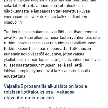
sekä lähi- että etävanhempien kotitalouksien
näkökulmasta. Näin saadaan tarkennettua kuvaa
vuoroasumisen vaikutuksesta kaikkiin tilanteen
osapuoliin.
Tutkimuksessa mukana olevat lähi- ja etävanhemmat
eivät kuitenkaan olleet samojen lasten vanhempia, sillä
tutkimusotoksessa olevat taloudet ovat valikoituneet
tutkimukseen toisistaan riippumatta. Tutkimus on
kuitenkin koko väestöä edustava, joten vaikka
yksilötasolla saman lapsen etä- ja lähivanhemmat eivät
tulleet haastatteluun mukaan, sekä etä- että
lähivanhempien ryhmät ovat koko väestön tasolla
edustettuna.
Vajaalla 5 prosentilla aikuisista on lapsia
toisissa kotitalouksissa – valtaosa
etävanhemmista on isiä