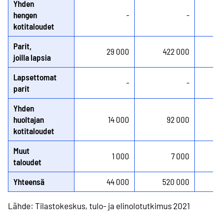
Yhden
hengen
-
-
kotitaloudet
Parit,
29 000
422 000
joilla lapsia
Lapsettomat
-
-
parit
Yhden
huoltajan
14 000
92 000
kotitaloudet
Muut
1 000
7 000
taloudet
Yhteensä
44 000
520 000
Lähde: Tilastokeskus, tulo- ja elinolotutkimus 2021