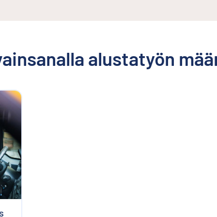
avainsanalla
alustatyön mää
s