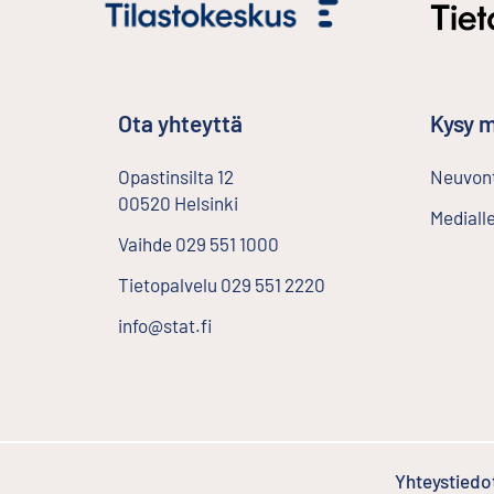
Ota yhteyttä
Kysy m
Opastinsilta
12
Neuvont
00520
Helsinki
Ulkoinen linkki
Mediall
Vaihde
029 551 1000
Tietopalvelu
029 551 2220
info@stat.fi
Yhteystiedo