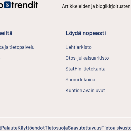
Artikkeleiden ja blogikirjoitusten
eiltä
Löydä nopeasti
a ja tietopalvelu
Lehtiarkisto
Ulkoinen linkki
e
Otos-julkaisuarkisto
Ulkoinen l
StatFin-tietokanta
Ulkoinen lin
Suomi lukuina
Kuntien avainluvut
t
Palaute
Ulkoinen linkki
Käyttöehdot
Ulkoinen linkki
Tietosuoja
Saavutettavuus
Tietoa sivust