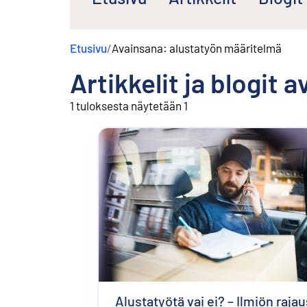
s
ä
l
Etusivu
/
Avainsana: alustatyön määritelmä
t
ö
Artikkelit ja blogit 
ö
n
1 tuloksesta näytetään 1
Alustatyötä vai ei? – Ilmiön rajau