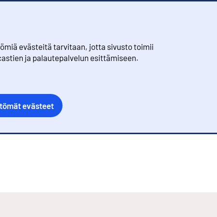
iä evästeitä tarvitaan, jotta sivusto toimii
castien ja palautepalvelun esittämiseen.
ttömät evästeet