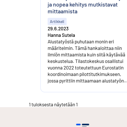
ja nopea kehitys mutkistavat
mittaamista
Artikkeli
29.6.2023
Hanna Sutela
Alustatyöstä puhutaan monin eri
määritelmin. Tämä hankaloittaa niin
ilmiön mittaamista kuin siitä käytävää
keskustelua. Tilastokeskus osallistui
vuonna 2022 toteutettuun Eurostatin
koordinoimaan pilottitutkimukseen,
jossa pyrittiin mittaamaan alustatyön
yleisyyttä. Mitä ja miten kysyä
alustatyöstä? Entä mitä alustatyö
oikeastaan on ja mitä se ei ole? Hanna
1 tuloksesta näytetään 1
Sutela avaa artikkelissaan
Tilastokeskuksen tiedonkeruuta ja
tehtyjä linjauksia.