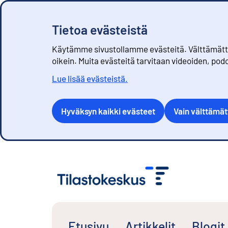
Tietoa evästeistä
Käytämme sivustollamme evästeitä. Välttämättöm
oikein. Muita evästeitä tarvitaan videoiden, pod
Lue lisää evästeistä.
Hyväksyn kaikki evästeet
Vain välttämä
S
i
i
r
r
y
s
Etusivu
Artikkelit
Blogit
i