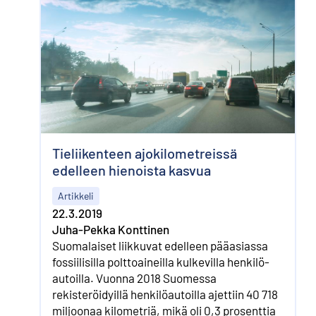
Tieliikenteen ajokilometreissä
edelleen hienoista kasvua
Artikkeli
22.3.2019
Juha-Pekka Konttinen
Suomalaiset liikkuvat edelleen pää­asiassa
fossiilisilla poltto­aineilla kulkevilla henkilö­
autoilla. Vuonna 2018 Suomessa
rekisteröidyillä henkilö­autoilla ajettiin 40 718
miljoonaa kilo­metriä, mikä oli 0,3 prosenttia