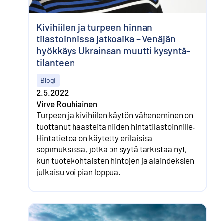
Kivihiilen ja turpeen hinnan
tilastoinnissa jatkoaika – Venäjän
hyökkäys Ukrainaan muutti kysyntä­
tilanteen
Blogi
2.5.2022
Virve Rouhiainen
Turpeen ja kivihiilen käytön väheneminen on
tuottanut haasteita niiden hinta­tilastoinnille.
Hintatietoa on käytetty erilaisisa
sopimuksissa, jotka on syytä tarkistaa nyt,
kun tuote­kohtaisten hintojen ja alaindeksien
julkaisu voi pian loppua.