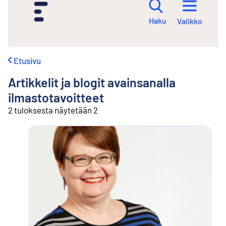
i
r
Haku
Valikko
r
y
s
i
Etusivu
s
ä
Artikkelit ja blogit avainsanalla
l
t
ilmastotavoitteet
ö
2 tuloksesta näytetään 2
ö
n