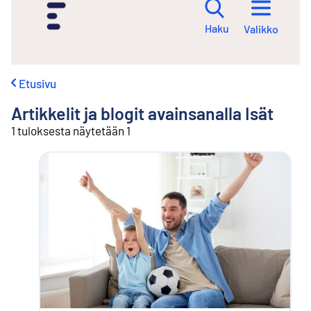
i
r
Haku
Valikko
r
y
s
i
Etusivu
s
ä
Artikkelit ja blogit avainsanalla
Isät
l
t
1 tuloksesta näytetään 1
ö
ö
n