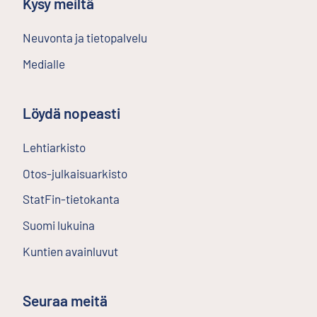
Kysy meiltä
Neuvonta ja tietopalvelu
Medialle
Löydä nopeasti
Lehtiarkisto
Ulkoinen linkki
Otos-julkaisuarkisto
Ulkoinen linkki
StatFin-tietokanta
Ulkoinen linkki
Suomi lukuina
Kuntien avainluvut
Seuraa meitä