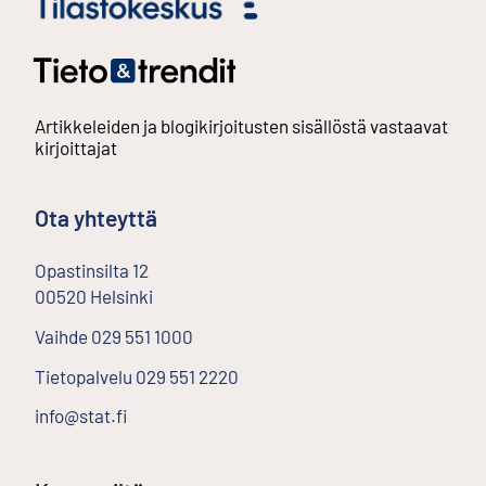
Artikkeleiden ja blogikirjoitusten sisällöstä vastaavat
kirjoittajat
Ota yhteyttä
Opastinsilta
12
00520
Helsinki
Ulkoinen linkki
Vaihde
029 551 1000
Tietopalvelu
029 551 2220
info@stat.fi