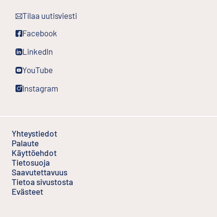
Ulkoinen linkki
Tilaa uutisviesti
Ulkoinen linkki
Facebook
Ulkoinen linkki
LinkedIn
Ulkoinen linkki
YouTube
Ulkoinen linkki
Instagram
Yhteystiedot
Palaute
Ulkoinen linkki
Käyttöehdot
Ulkoinen linkki
Tietosuoja
Saavutettavuus
Tietoa sivustosta
Evästeet
Ulkoinen linkki