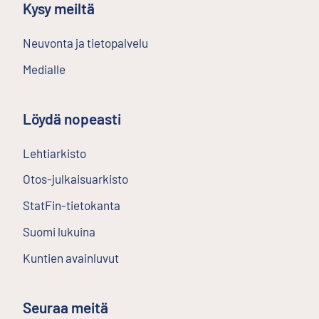
Kysy meiltä
Neuvonta ja tietopalvelu
Medialle
Löydä nopeasti
Lehtiarkisto
Ulkoinen linkki
Otos-julkaisuarkisto
Ulkoinen linkki
StatFin-tietokanta
Ulkoinen linkki
Suomi lukuina
Kuntien avainluvut
Seuraa meitä