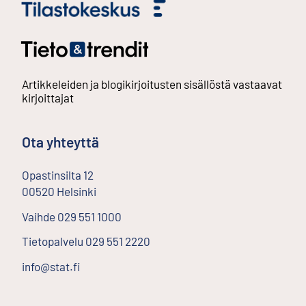
Artikkeleiden ja blogikirjoitusten sisällöstä vastaavat
kirjoittajat
Ota yhteyttä
Opastinsilta
12
00520
Helsinki
Ulkoinen linkki
Vaihde
029 551 1000
Tietopalvelu
029 551 2220
info@stat.fi