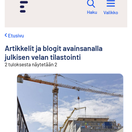
i
r
Haku
Valikko
r
y
s
i
Etusivu
s
ä
Artikkelit ja blogit avainsanalla
l
t
julkisen velan tilastointi
ö
2 tuloksesta näytetään 2
ö
n