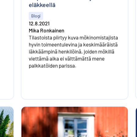
eläkkeellä
Blogi
12.8.2021
Mika Ronkainen
Tilastoista piirtyy kuva mökinomistajista
hyvin toimeentulevina ja keskimääräistä
iäkkäämpinä henkilöinä, joiden mökillä
viettämä aika ei välttämättä mene
palkkatöiden parissa.