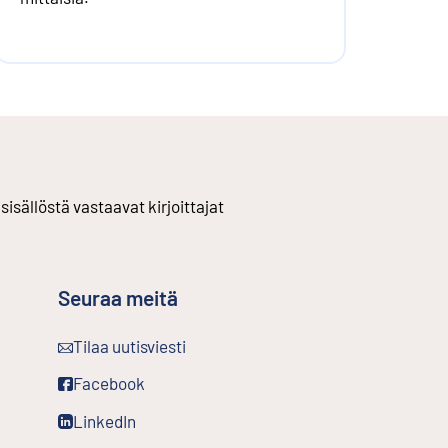
 sisällöstä vastaavat kirjoittajat
Seuraa meitä
Ulkoinen linkki
Tilaa uutisviesti
inkki
Ulkoinen linkki
Facebook
kki
Ulkoinen linkki
LinkedIn