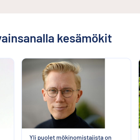
avainsanalla
kesämökit
Yli puolet mökinomistajista on