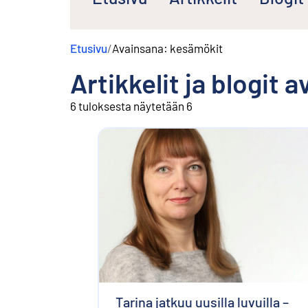
s
ä
l
Etusivu
/
Avainsana: kesämökit
t
ö
Artikkelit ja blogit 
ö
n
6 tuloksesta näytetään 6
Tarina jatkuu uusilla luvuilla –