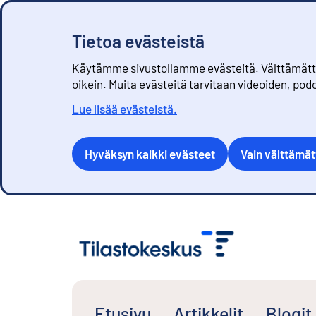
Tietoa evästeistä
Käytämme sivustollamme evästeitä. Välttämättöm
oikein. Muita evästeitä tarvitaan videoiden, pod
Lue lisää evästeistä.
Hyväksyn kaikki evästeet
Vain välttämä
S
i
i
r
r
y
s
Etusivu
Artikkelit
Blogit
i