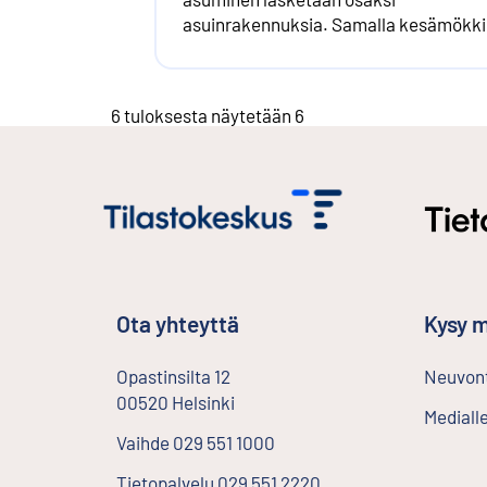
asuinrakennuksia. Samalla kesämökk
laskentatapa uudistuu. Suomen
kymmenen mökkirikkainta kuntaa
säilyvät samoina, mutta niiden
6 tuloksesta näytetään 6
keskinäinen järjestys hieman muuttuu.
Ota yhteyttä
Kysy m
Opastinsilta
12
Neuvont
00520
Helsinki
Ulkoinen linkki
Mediall
Vaihde
029 551 1000
Tietopalvelu
029 551 2220