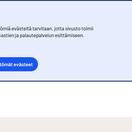
iä evästeitä tarvitaan, jotta sivusto toimii
castien ja palautepalvelun esittämiseen.
ttömät evästeet