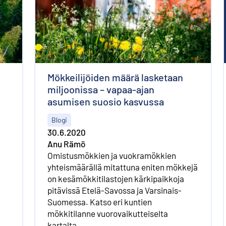
Mökkeilijöiden määrä lasketaan
miljoonissa – vapaa-ajan
asumisen suosio kasvussa
Blogi
30.6.2020
Anu Rämö
Omistusmökkien ja vuokramökkien
yhteismäärällä mitattuna eniten mökkejä
on kesämökkitilastojen kärkipaikkoja
pitävissä Etelä-Savossa ja Varsinais-
Suomessa. Katso eri kuntien
mökkitilanne vuorovaikutteiselta
kartalta.