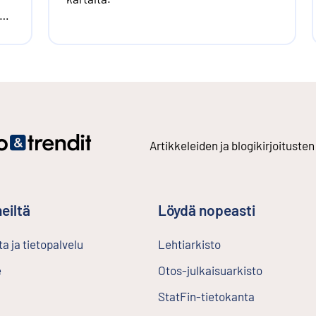
ien
Artikkeleiden ja blogikirjoitusten
eiltä
Löydä nopeasti
a ja tietopalvelu
Lehtiarkisto
Ulkoinen linkki
e
Otos-julkaisuarkisto
Ulkoinen l
StatFin-tietokanta
Ulkoinen lin