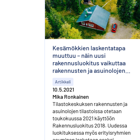
Kesämökkien laskentatapa
muuttuu – näin uusi
rakennusluokitus vaikuttaa
rakennusten ja asuinolojen
tilastoihin
Artikkeli
10.5.2021
Mika Ronkainen
Tilastokeskuksen rakennusten ja
asuinolojen tilastoissa otetaan
toukokuussa 2021 käyttöön
Rakennusluokitus 2018. Uudessa
luokituksessa myös erityisryhmien
asuminen lasketaan osaksi