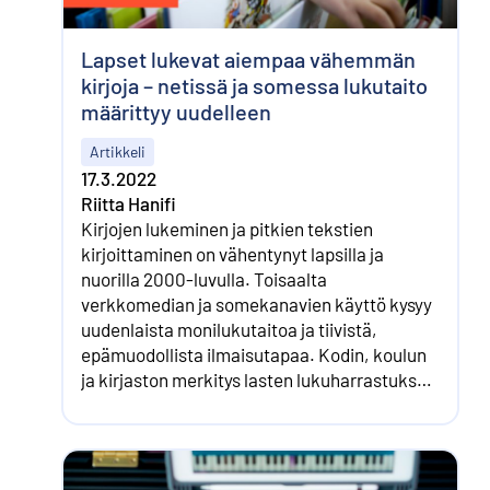
Lapset lukevat aiempaa vähemmän
kirjoja – netissä ja somessa lukutaito
määrittyy uudelleen
Artikkeli
17.3.2022
Riitta Hanifi
Kirjojen lukeminen ja pitkien tekstien
kirjoittaminen on vähentynyt lapsilla ja
nuorilla 2000-luvulla. Toisaalta
verkkomedian ja somekanavien käyttö kysyy
uudenlaista monilukutaitoa ja tiivistä,
epämuodollista ilmaisutapaa. Kodin, koulun
ja kirjaston merkitys lasten lukuharrastuksen
tukemisessa on edelleen suuri.