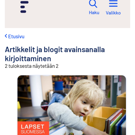
i
r
Haku
Valikko
r
y
s
i
Etusivu
s
ä
Artikkelit ja blogit avainsanalla
l
t
kirjoittaminen
ö
2 tuloksesta näytetään 2
ö
n