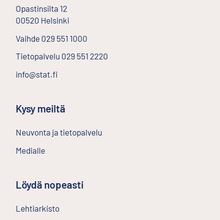
Opastinsilta
12
00520
Helsinki
Ulkoinen linkki
Vaihde
029 551 1000
Tietopalvelu
029 551 2220
info@stat.fi
Kysy meiltä
Neuvonta ja tietopalvelu
Medialle
Löydä nopeasti
Lehtiarkisto
Ulkoinen linkki