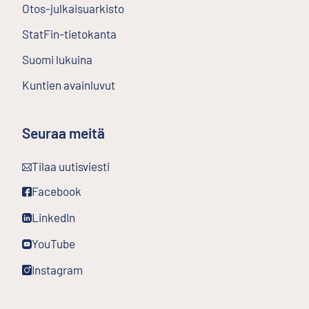
Otos-julkaisuarkisto
Ulkoinen linkki
StatFin-tietokanta
Ulkoinen linkki
Suomi lukuina
Kuntien avainluvut
Seuraa meitä
Ulkoinen linkki
Tilaa uutisviesti
Ulkoinen linkki
Facebook
Ulkoinen linkki
LinkedIn
Ulkoinen linkki
YouTube
Ulkoinen linkki
Instagram