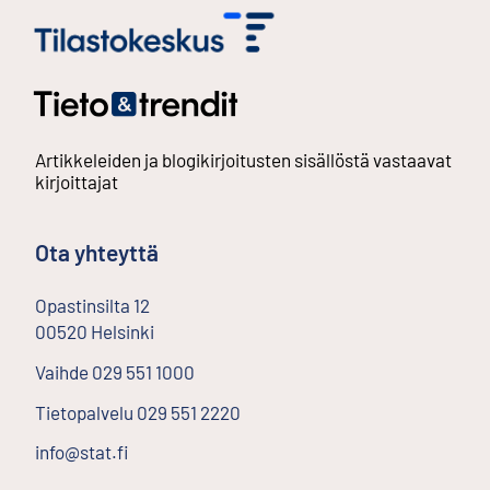
Artikkeleiden ja blogikirjoitusten sisällöstä vastaavat
kirjoittajat
Ota yhteyttä
Opastinsilta
12
00520
Helsinki
Ulkoinen linkki
Vaihde
029 551 1000
Tietopalvelu
029 551 2220
info@stat.fi