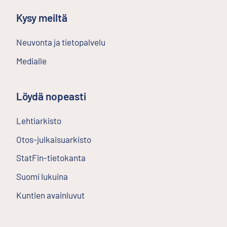
Kysy meiltä
Neuvonta ja tietopalvelu
Medialle
Löydä nopeasti
Lehtiarkisto
Ulkoinen linkki
Otos-julkaisuarkisto
Ulkoinen linkki
StatFin-tietokanta
Ulkoinen linkki
Suomi lukuina
Kuntien avainluvut