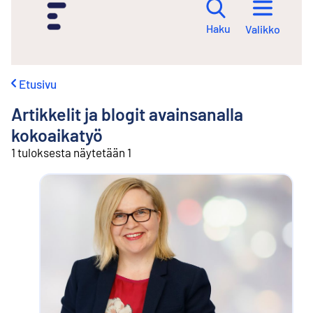
i
r
Haku
Valikko
r
y
s
i
Etusivu
s
ä
Artikkelit ja blogit avainsanalla
l
t
kokoaikatyö
ö
1 tuloksesta näytetään 1
ö
n