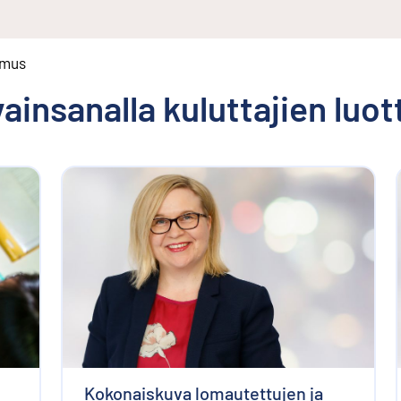
imus
avainsanalla
kuluttajien luo
Kokonaiskuva lomautettujen ja