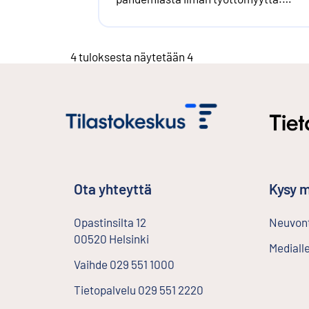
Toisaalta joka kymmenes yrittäjä, mik
vastaa yli 30 000 yrittäjän joukkoa, pit
yritystoimintansa
4 tuloksesta näytetään 4
selviytymismahdollisuuksia kriisistä
melko tai hyvin epätodennäköisenä.
Ota yhteyttä
Kysy m
Opastinsilta
12
Neuvont
00520
Helsinki
Ulkoinen linkki
Mediall
Vaihde
029 551 1000
Tietopalvelu
029 551 2220