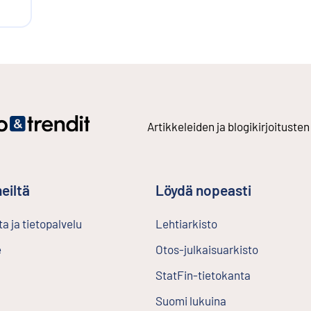
ä
ää
Artikkeleiden ja blogikirjoitusten
eiltä
Löydä nopeasti
a ja tietopalvelu
Lehtiarkisto
Ulkoinen linkki
e
Otos-julkaisuarkisto
Ulkoinen l
StatFin-tietokanta
Ulkoinen lin
Suomi lukuina