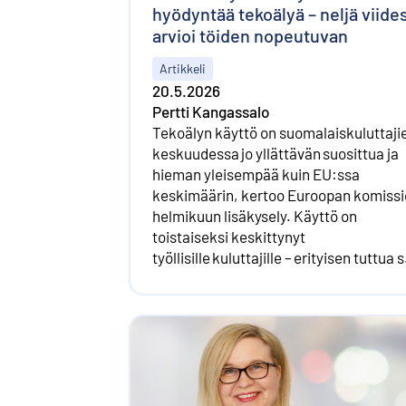
hyödyntää tekoälyä – neljä viide
arvioi töiden nopeutuvan
Artikkeli
20.5.2026
Pertti Kangassalo
Tekoälyn käyttö on suomalaiskuluttaji
keskuudessa jo yllättävän suosittua ja
hieman yleisempää kuin EU:ssa
keskimäärin, kertoo Euroopan komiss
helmikuun lisäkysely. Käyttö on
toistaiseksi keskittynyt
työllisille kuluttajille – erityisen tuttua 
on korkeasti koulutetuille ja ylemmille
toimihenkilöille. Neljä viidestä arvioi
tekoälyn nopeuttavan töitä, 18–30-
vuotiaista jopa 89 prosenttia.