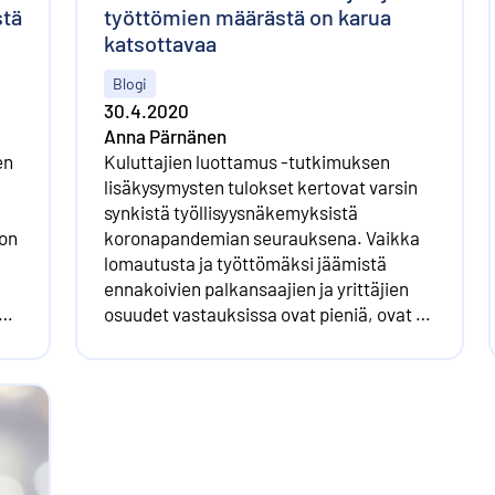
stä
työttömien määrästä on karua
katsottavaa
Blogi
30.4.2020
Anna Pärnänen
en
Kuluttajien luottamus -tutkimuksen
lisäkysymysten tulokset kertovat varsin
synkistä työllisyysnäkemyksistä
ion
koronapandemian seurauksena. Vaikka
lomautusta ja työttömäksi jäämistä
ennakoivien palkansaajien ja yrittäjien
se
osuudet vastauksissa ovat pieniä, ovat ne
määrällisesti huolestuttavan suuria.