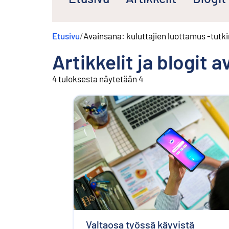
s
ä
l
Etusivu
/
Avainsana: kuluttajien luottamus -tutk
t
ö
Artikkelit ja blogit 
ö
n
4 tuloksesta näytetään 4
Valtaosa työssä käyvistä