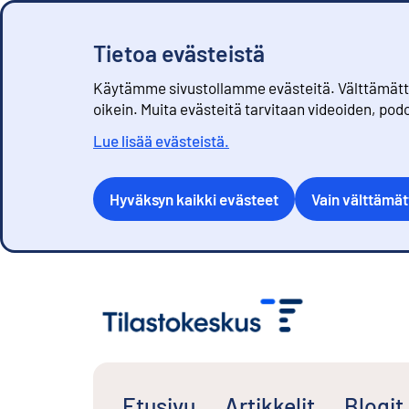
Tietoa evästeistä
Käytämme sivustollamme evästeitä. Välttämättöm
oikein. Muita evästeitä tarvitaan videoiden, pod
Lue lisää evästeistä.
Hyväksyn kaikki evästeet
Vain välttämä
S
i
i
r
r
y
s
Etusivu
Artikkelit
Blogit
i