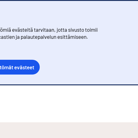
iä evästeitä tarvitaan, jotta sivusto toimii
castien ja palautepalvelun esittämiseen.
ttömät evästeet