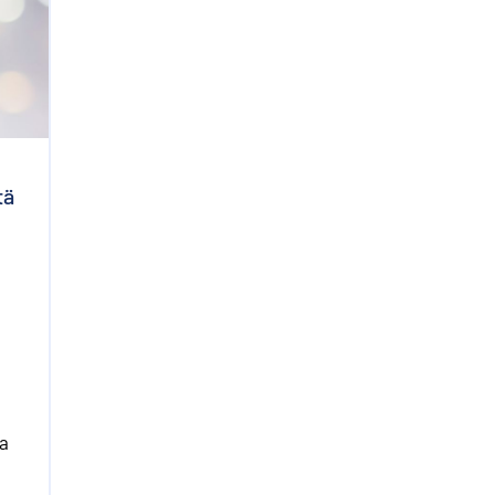
tä
sa