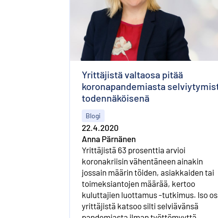
Yrittäjistä valtaosa pitää
koronapandemiasta selviytymis
todennäköisenä
Blogi
22.4.2020
Anna Pärnänen
Yrittäjistä 63 prosenttia arvioi
koronakriisin vähentäneen ainakin
jossain määrin töiden, asiakkaiden tai
toimeksiantojen määrää, kertoo
kuluttajien luottamus -tutkimus. Iso o
yrittäjistä katsoo silti selviävänsä
pandemiasta ilman työttömyyttä.