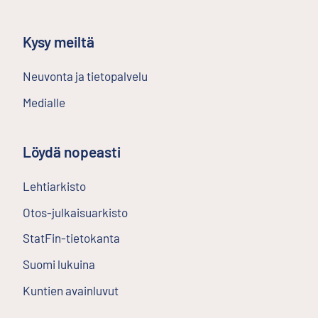
Kysy meiltä
Neuvonta ja tietopalvelu
Medialle
Löydä nopeasti
Lehtiarkisto
Ulkoinen linkki
Otos-julkaisuarkisto
Ulkoinen linkki
StatFin-tietokanta
Ulkoinen linkki
Suomi lukuina
Kuntien avainluvut