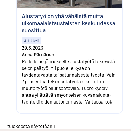
Alustatyö on yhä vähäistä mutta
ulkomaalais­taustaisten keskuudessa
suosittua
Artikkeli
29.6.2023
Anna Pärnänen
Reilulle neljännekselle alustatyötä tekevistä
se on päätyö. Yli puolelle kyse on
täydentävästä tai satunnaisesta työstä. Vain
7 prosenttia teki alustatyötä siksi, ettei
muuta työtä ollut saatavilla. Tuore kysely
antaa yllättävän myönteisen kuvan alusta­
työntekijöiden autonomiasta. Valtaosa kokee
voivansa kontrolloida työtehtäviään ja -
aikojaan.
1 tuloksesta näytetään 1