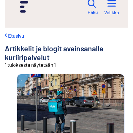
i
r
Haku
Valikko
r
y
s
i
Etusivu
s
ä
Artikkelit ja blogit avainsanalla
l
t
kuriiripalvelut
ö
1 tuloksesta näytetään 1
ö
n