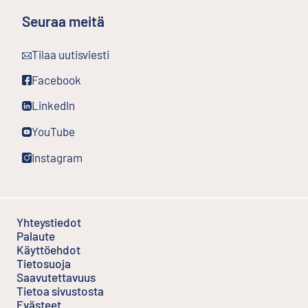
Seuraa meitä
Ulkoinen linkki
Tilaa uutisviesti
Ulkoinen linkki
Facebook
Ulkoinen linkki
LinkedIn
Ulkoinen linkki
YouTube
Ulkoinen linkki
Instagram
Yhteystiedot
Palaute
Ulkoinen linkki
Käyttöehdot
Ulkoinen linkki
Tietosuoja
Saavutettavuus
Tietoa sivustosta
Evästeet
Ulkoinen linkki