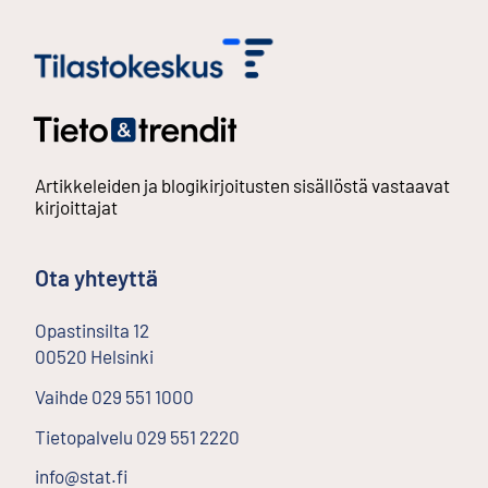
Artikkeleiden ja blogikirjoitusten sisällöstä vastaavat
kirjoittajat
Ota yhteyttä
Opastinsilta
12
00520
Helsinki
Ulkoinen linkki
Vaihde
029 551 1000
Tietopalvelu
029 551 2220
info@stat.fi