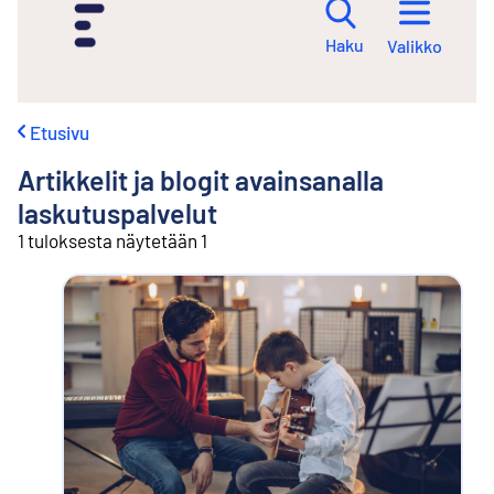
i
r
Haku
Valikko
r
y
s
i
Etusivu
s
ä
Artikkelit ja blogit avainsanalla
l
t
laskutuspalvelut
ö
1 tuloksesta näytetään 1
ö
n