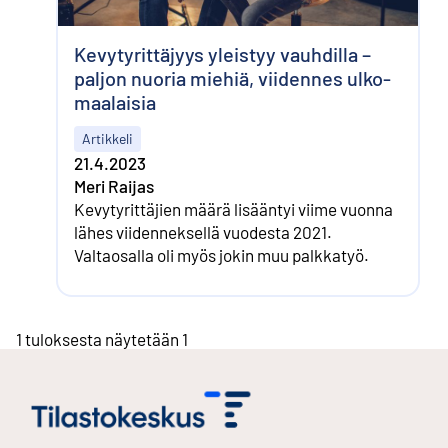
Kevytyrittäjyys yleistyy vauhdilla –
paljon nuoria miehiä, viidennes ulko­
maalaisia
Artikkeli
21.4.2023
Meri Raijas
Kevytyrittäjien määrä lisääntyi viime vuonna
lähes viidenneksellä ­vuodesta 2021.
Valtaosalla oli myös jokin muu palkkatyö.
1 tuloksesta näytetään 1