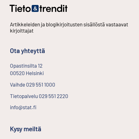
Artikkeleiden ja blogikirjoitusten sisällöstä vastaavat
kirjoittajat
Ota yhteyttä
Opastinsilta
12
00520
Helsinki
Ulkoinen linkki
Vaihde
029 551 1000
Tietopalvelu
029 551 2220
info@stat.fi
Kysy meiltä