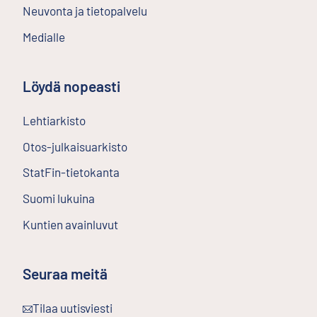
Neuvonta ja tietopalvelu
Medialle
Löydä nopeasti
Lehtiarkisto
Ulkoinen linkki
Otos-julkaisuarkisto
Ulkoinen linkki
StatFin-tietokanta
Ulkoinen linkki
Suomi lukuina
Kuntien avainluvut
Seuraa meitä
Ulkoinen linkki
Tilaa uutisviesti