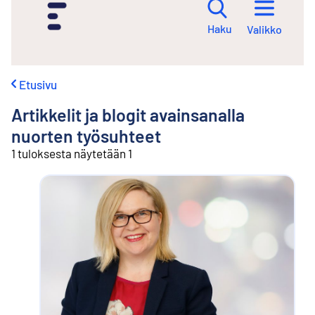
i
r
Haku
Valikko
r
y
s
i
Etusivu
s
ä
Artikkelit ja blogit avainsanalla
l
t
nuorten työsuhteet
ö
1 tuloksesta näytetään 1
ö
n