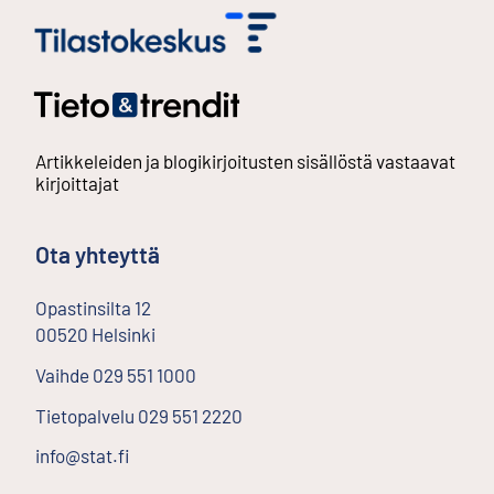
Artikkeleiden ja blogikirjoitusten sisällöstä vastaavat
kirjoittajat
Ota yhteyttä
Opastinsilta
12
00520
Helsinki
Ulkoinen linkki
Vaihde
029 551 1000
Tietopalvelu
029 551 2220
info@stat.fi