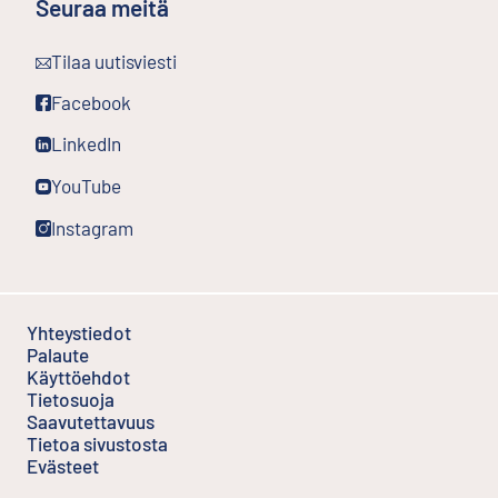
Seuraa meitä
Ulkoinen linkki
Tilaa uutisviesti
Ulkoinen linkki
Facebook
Ulkoinen linkki
LinkedIn
Ulkoinen linkki
YouTube
Ulkoinen linkki
Instagram
Yhteystiedot
Palaute
Ulkoinen linkki
Käyttöehdot
Ulkoinen linkki
Tietosuoja
Saavutettavuus
Tietoa sivustosta
Evästeet
Ulkoinen linkki