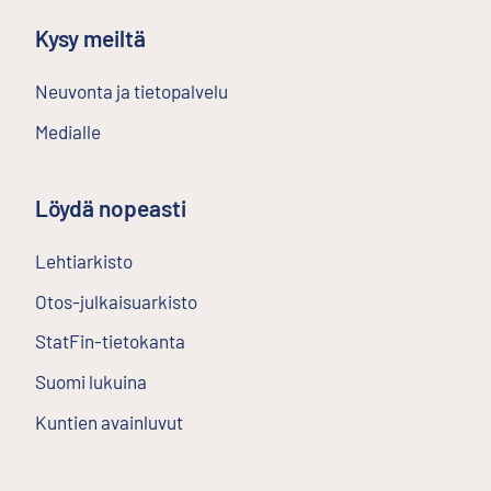
Kysy meiltä
Neuvonta ja tietopalvelu
Medialle
Löydä nopeasti
Lehtiarkisto
Ulkoinen linkki
Otos-julkaisuarkisto
Ulkoinen linkki
StatFin-tietokanta
Ulkoinen linkki
Suomi lukuina
Kuntien avainluvut