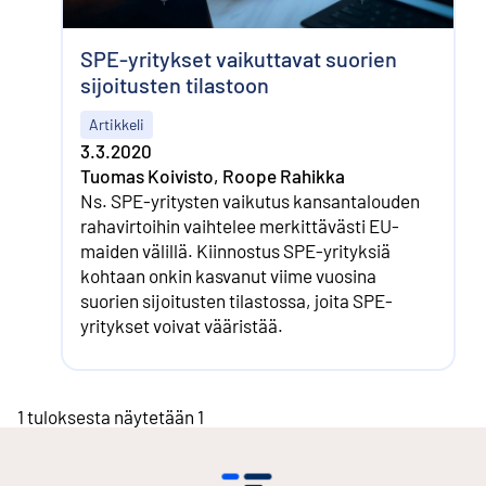
SPE-yritykset vaikuttavat suorien
sijoitusten tilastoon
Artikkeli
3.3.2020
Tuomas Koivisto, Roope Rahikka
Ns. SPE-yritysten vaikutus kansan­talouden
raha­virtoihin vaihtelee merkittävästi EU-
maiden välillä. Kiinnostus SPE-yrityksiä
kohtaan onkin kasvanut viime vuosina
suorien sijoitusten tilastossa, joita SPE-
yritykset voivat vääristää.
1 tuloksesta näytetään 1