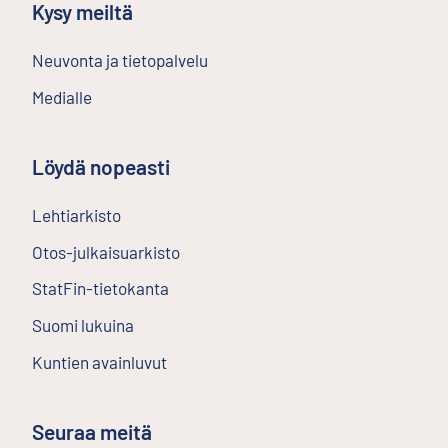
Kysy meiltä
Neuvonta ja tietopalvelu
Medialle
Löydä nopeasti
Lehtiarkisto
Ulkoinen linkki
Otos-julkaisuarkisto
Ulkoinen linkki
StatFin-tietokanta
Ulkoinen linkki
Suomi lukuina
Kuntien avainluvut
Seuraa meitä