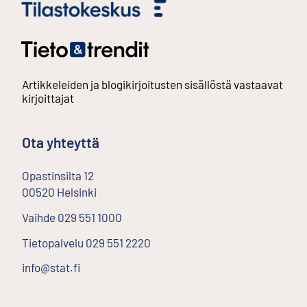
Artikkeleiden ja blogikirjoitusten sisällöstä vastaavat
kirjoittajat
Ota yhteyttä
Opastinsilta
12
00520
Helsinki
Ulkoinen linkki
Vaihde
029 551 1000
Tietopalvelu
029 551 2220
info@stat.fi