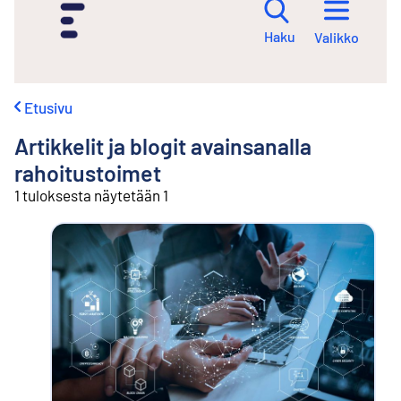
i
r
Haku
Valikko
r
y
s
i
Etusivu
s
ä
Artikkelit ja blogit avainsanalla
l
t
rahoitustoimet
ö
1 tuloksesta näytetään 1
ö
n