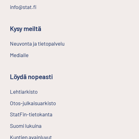
info@stat.fi
Kysy meiltä
Neuvonta ja tietopalvelu
Medialle
Löydä nopeasti
Lehtiarkisto
Ulkoinen linkki
Otos-julkaisuarkisto
Ulkoinen linkki
StatFin-tietokanta
Ulkoinen linkki
Suomi lukuina
Kuntien avainluvut