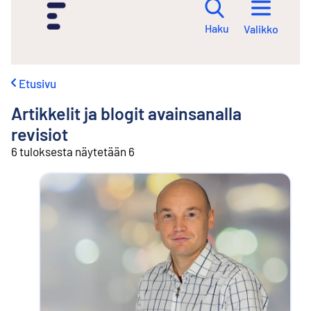
i
r
Haku
Valikko
r
y
s
i
Etusivu
s
ä
Artikkelit ja blogit avainsanalla
l
t
revisiot
ö
6 tuloksesta näytetään 6
ö
n