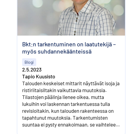
Bkt:n tarkentuminen on laatu­tekijä –
myös suhdanne­käänteissä
Blogi
2.5.2023
Tapio Kuusisto
Talouden keskeiset mittarit näyttävät isoja ja
risti­riitaisiltakin vaikuttavia muutoksia.
Tilastojen päälinja lienee oikea, mutta
lukuihin voi laskennan tarkentuessa tulla
revisioitakin, kun talouden rakenteessa on
tapahtunut muutoksia. Tarkentumisten
suuntaa ei pysty ennakoimaan, se vaihtelee
eri vuosien välillä.