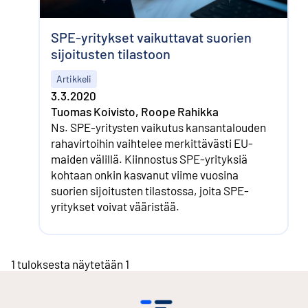
SPE-yritykset vaikuttavat suorien
sijoitusten tilastoon
Artikkeli
3.3.2020
Tuomas Koivisto, Roope Rahikka
Ns. SPE-yritysten vaikutus kansan­talouden
raha­virtoihin vaihtelee merkittävästi EU-
maiden välillä. Kiinnostus SPE-yrityksiä
kohtaan onkin kasvanut viime vuosina
suorien sijoitusten tilastossa, joita SPE-
yritykset voivat vääristää.
1 tuloksesta näytetään 1