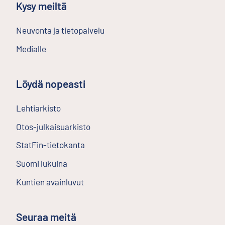
Kysy meiltä
Neuvonta ja tietopalvelu
Medialle
Löydä nopeasti
Lehtiarkisto
Ulkoinen linkki
Otos-julkaisuarkisto
Ulkoinen linkki
StatFin-tietokanta
Ulkoinen linkki
Suomi lukuina
Kuntien avainluvut
Seuraa meitä