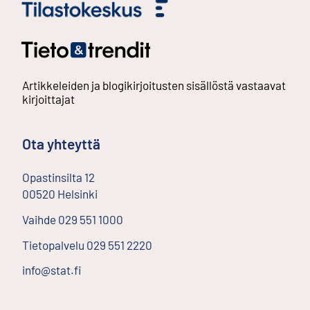
Artikkeleiden ja blogikirjoitusten sisällöstä vastaavat
kirjoittajat
Ota yhteyttä
Opastinsilta
12
00520
Helsinki
Ulkoinen linkki
Vaihde
029 551 1000
Tietopalvelu
029 551 2220
info@stat.fi