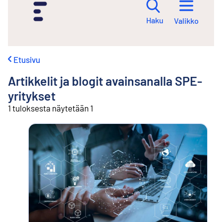
i
r
Haku
Valikko
r
y
s
i
Etusivu
s
ä
Artikkelit ja blogit avainsanalla
SPE-
l
t
yritykset
ö
1 tuloksesta näytetään 1
ö
n