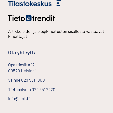
Artikkeleiden ja blogikirjoitusten sisällöstä vastaavat
kirjoittajat
Ota yhteyttä
Opastinsilta
12
00520
Helsinki
Ulkoinen linkki
Vaihde
029 551 1000
Tietopalvelu
029 551 2220
info@stat.fi