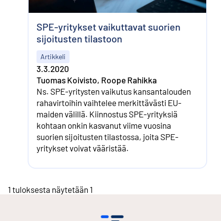
SPE-yritykset vaikuttavat suorien
sijoitusten tilastoon
Artikkeli
3.3.2020
Tuomas Koivisto, Roope Rahikka
Ns. SPE-yritysten vaikutus kansan­talouden
raha­virtoihin vaihtelee merkittävästi EU-
maiden välillä. Kiinnostus SPE-yrityksiä
kohtaan onkin kasvanut viime vuosina
suorien sijoitusten tilastossa, joita SPE-
yritykset voivat vääristää.
1 tuloksesta näytetään 1