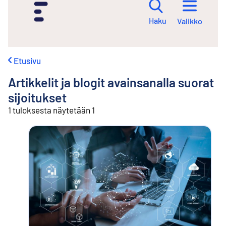
i
r
Haku
Valikko
r
y
s
i
Etusivu
s
ä
Artikkelit ja blogit avainsanalla
suorat
l
t
sijoitukset
ö
1 tuloksesta näytetään 1
ö
n