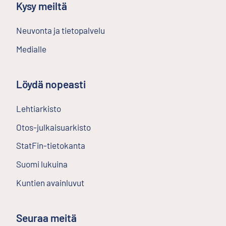
Kysy meiltä
Neuvonta ja tietopalvelu
Medialle
Löydä nopeasti
Lehtiarkisto
Ulkoinen linkki
Otos-julkaisuarkisto
Ulkoinen linkki
StatFin-tietokanta
Ulkoinen linkki
Suomi lukuina
Kuntien avainluvut
Seuraa meitä