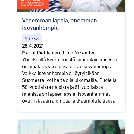
Vähemmän lapsia, enemmän
isovanhempia
Artikkeli
28.4.2021
Marjut Pietiläinen, Timo Nikander
Yhdeksällä kymmenestä suomalaislapsesta
on ainakin yksi elossa oleva isovanhempi.
Vaikka isovanhempia ei löytyisikään
Suomesta, voi heitä olla ulkomailla. Puolella
58-vuotiaista naisista ja 61-vuotiaista
miehistä on lapsenlapsia. Isovanhemmat
ovat nykyään aiempaa iäkkäämpiä ja asuvat
aiempaa useammin erillään.