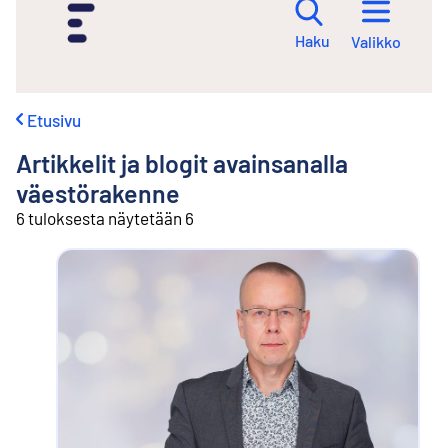
i
r
Haku
Valikko
r
y
s
i
Etusivu
s
ä
Artikkelit ja blogit avainsanalla
l
t
väestörakenne
ö
6 tuloksesta näytetään 6
ö
n