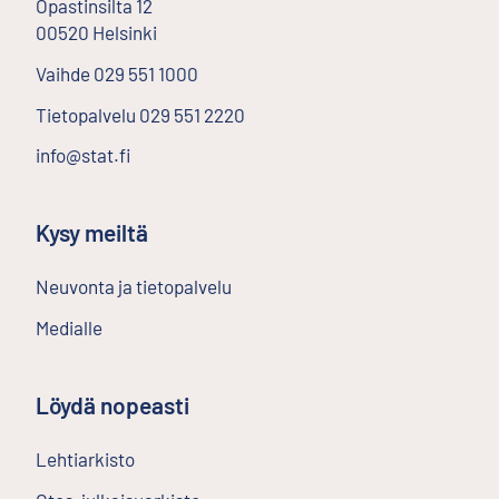
Opastinsilta
12
00520
Helsinki
Ulkoinen linkki
Vaihde
029 551 1000
Tietopalvelu
029 551 2220
info@stat.fi
Kysy meiltä
Neuvonta ja tietopalvelu
Medialle
Löydä nopeasti
Lehtiarkisto
Ulkoinen linkki