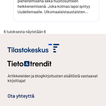
pienenemisenä sekä huoltosuhteen
heikkenemisenä. Joka kolmas lapsi syntyy
Uudellemaalle. Ulkomaalaistaustaisten
lasten osuus on kasvanut tasaisesti 1980-
luvulta alkaen. Nykyisin noin joka kymmenes
lapsi on ulkomaalaistaustainen.
6 tuloksesta näytetään 6
Artikkeleiden ja blogikirjoitusten sisällöstä vastaavat
kirjoittajat
Ota yhteyttä