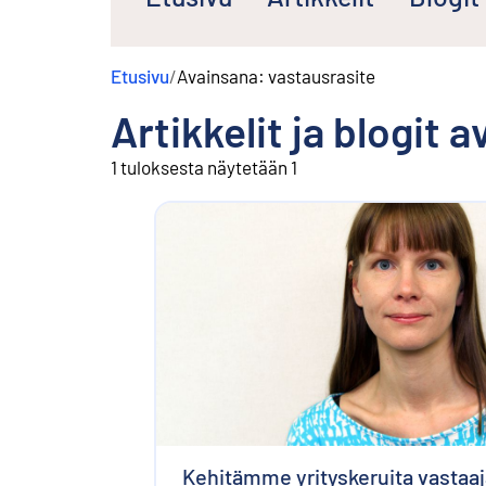
s
ä
l
Etusivu
/
Avainsana: vastausrasite
t
ö
Artikkelit ja blogit 
ö
n
1 tuloksesta näytetään 1
Kehitämme yrityskeruita vastaaj