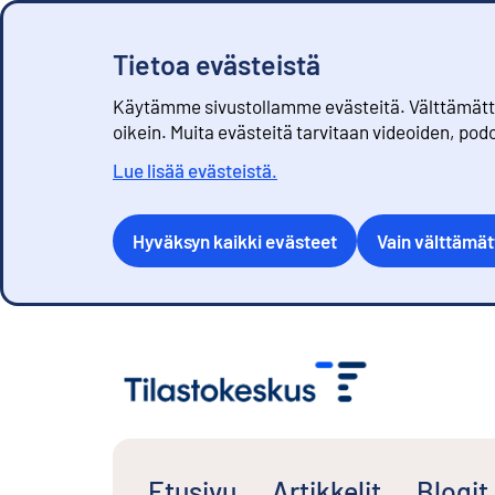
Tietoa evästeistä
Käytämme sivustollamme evästeitä. Välttämättöm
oikein. Muita evästeitä tarvitaan videoiden, pod
Lue lisää evästeistä.
Hyväksyn kaikki evästeet
Vain välttämä
S
i
i
r
r
y
s
Etusivu
Artikkelit
Blogit
i