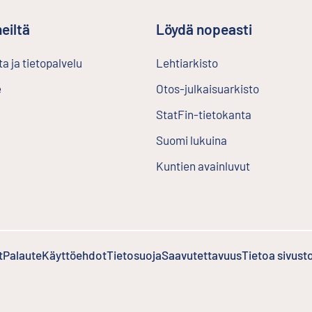
eiltä
Löydä nopeasti
a ja tietopalvelu
Lehtiarkisto
Ulkoinen linkki
e
Otos-julkaisuarkisto
Ulkoinen l
StatFin-tietokanta
Ulkoinen lin
Suomi lukuina
Kuntien avainluvut
t
Palaute
Ulkoinen linkki
Käyttöehdot
Ulkoinen linkki
Tietosuoja
Saavutettavuus
Tietoa sivust