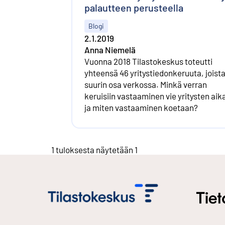
palautteen perusteella
Blogi
2.1.2019
Anna Niemelä
Vuonna 2018 Tilasto­keskus toteutti
yhteensä 46 yritys­tiedonkeruuta, joist
suurin osa verkossa. Minkä verran
keruisiin vastaaminen vie yritysten aik
ja miten vastaaminen koetaan?
1 tuloksesta näytetään 1