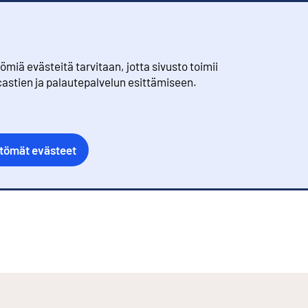
iä evästeitä tarvitaan, jotta sivusto toimii
castien ja palautepalvelun esittämiseen.
ttömät evästeet