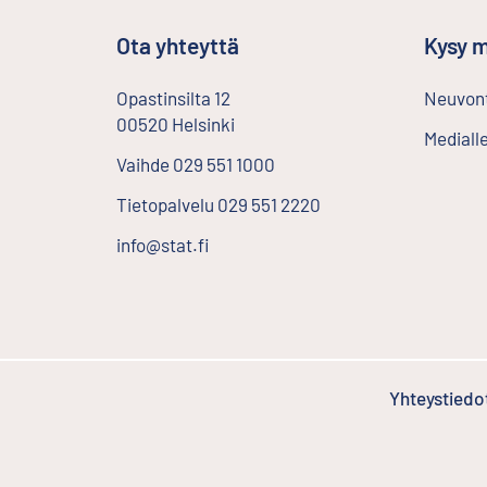
Ota yhteyttä
Kysy m
Opastinsilta
12
Neuvont
00520
Helsinki
Ulkoinen linkki
Mediall
Vaihde
029 551 1000
Tietopalvelu
029 551 2220
info@stat.fi
Yhteystiedo