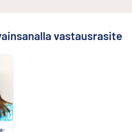
avainsanalla
vastausrasite
a­