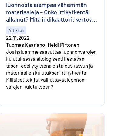
luonnosta aiempaa vähemmän
materiaaleja – Onko irtikytkentä
alkanut? Mitä indikaattorit kertovat
kulutuksesta?
Artikkeli
22.11.2022
Tuomas Kaariaho, Heidi Pirtonen
Jos haluamme saavuttaa luonnonvarojen
kulutuksessa ekologisesti kestävän
tason, edellytyksenä on talouskasvun ja
materiaalien kulutuksen irti­kytkentä.
Millaiset tekijät vaikuttavat luonnon­
varojen kulutukseen?