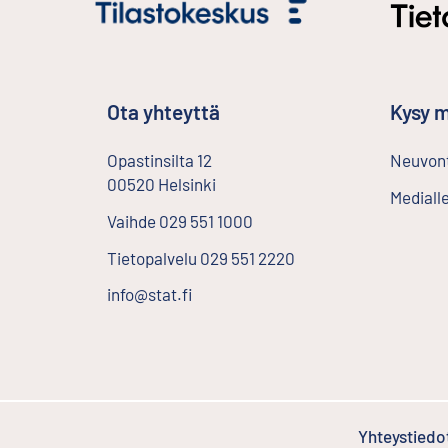
Ota yhteyttä
Kysy m
Opastinsilta
12
Neuvont
00520
Helsinki
Ulkoinen linkki
Mediall
Vaihde
029 551 1000
Tietopalvelu
029 551 2220
info@stat.fi
Yhteystiedo