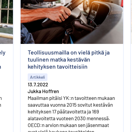
ely
Teollisuusmailla on vielä pitkä ja
tuulinen matka kestävän
n
kehityksen tavoitteisiin
Artikkeli
13.7.2022
Jukka Hoffren
n
Maailman pitäisi YK:n tavoitteen mukaan
n
saavuttaa vuonna 2015 sovitut kestävän
kehityksen 17 päätavoitetta ja 169
alatavoitetta vuoteen 2030 mennessä.
OECD:n arvion mukaan sen jäsenmaat
ovat vielä kaukana tavoitteiden