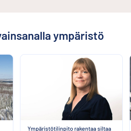
avainsanalla
ympäristö
Ympäristötilinpito rakentaa siltaa