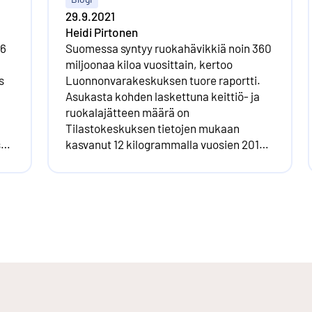
29.9.2021
Heidi Pirtonen
96
Suomessa syntyy ruokahävikkiä noin 360
miljoonaa kiloa vuosittain, kertoo
s
Luonnonvarakeskuksen tuore raportti.
Asukasta kohden laskettuna keittiö- ja
ruokalajätteen määrä on
Tilastokeskuksen tietojen mukaan
sta
kasvanut 12 kilogrammalla vuosien 2015–
oja
2019 aikana.