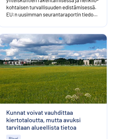
kohtaisen turvallisuuden edistämisessä.
EU:n uusimman seuranta­raportin tiedot
kuvaavat tilannetta pääosin ennen
korona­pandemiaa ja Venäjän hyökkäystä
Ukrainaan.
Kunnat voivat vauhdittaa
kiertotaloutta, mutta avuksi
tarvitaan alueellista tietoa
Blogi