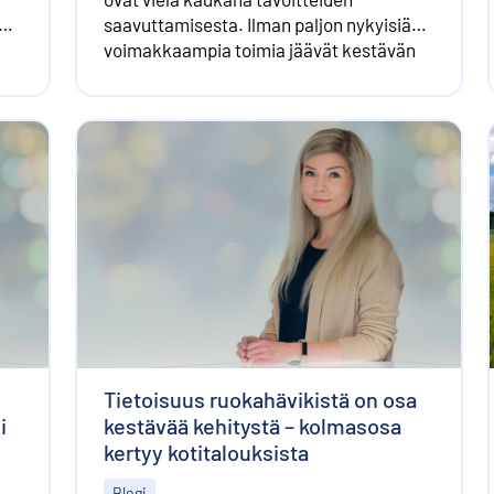
saavuttamisesta. Ilman paljon nykyisiä
voimakkaampia toimia jäävät kestävän
kehityksen tavoitteet teollisuusmaissa
saavuttamatta.
Tietoisuus ruokahävikistä on osa
i
kestävää kehitystä – kolmasosa
kertyy kotitalouksista
Blogi