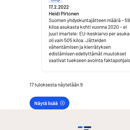
17.2.2022
Heidi Pirtonen
Suomen yhdyskuntajätteen määrä – 5
kiloa asukasta kohti vuonna 2020 – ei
juuri imartele: EU-keskiarvo per asuka
oli vain 505 kiloa. Jätteiden
vähentämisen ja kierrätyksen
edistämisen edellyttämät muutokset
vaativat tuekseen avointa faktapohjai
keskustelua ja viime kädessä arjen tek
meiltä kaikilta.
17 tuloksesta näytetään 9
Näytä lisää