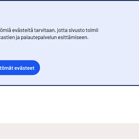
iä evästeitä tarvitaan, jotta sivusto toimii
castien ja palautepalvelun esittämiseen.
ttömät evästeet