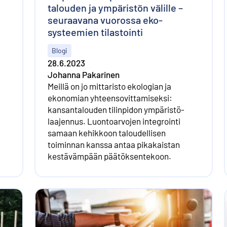
talouden ja ympäristön välille –
seuraavana vuorossa eko­
systeemien tilastointi
Blogi
28.6.2023
Johanna Pakarinen
Meillä on jo mittaristo ekologian ja
ekonomian yhteen­sovittamiseksi:
kansan­talouden tilin­pidon ympäristö­
laajennus. Luonto­arvojen integrointi
samaan kehikkoon taloudellisen
toiminnan kanssa antaa pikakaistan
kestävämpään päätöksen­tekoon.