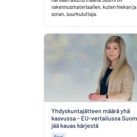
rakennus­materiaalien, kuten hiekan ja
soran, suurkuluttaja.
Yhdyskuntajätteen määrä yhä
kasvussa – EU-vertailussa Suom
jää kauas kärjestä
Blogi