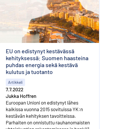
EU on edistynyt kestävässä
kehityksessä: Suomen haasteina
puhdas energia sekä kestävä
kulutus ja tuotanto
Artikkeli
7.7.2022
Jukka Hoffren
Euroopan Unioni on edistynyt lähes
kaikissa vuonna 2015 sovituissa YK:n
kestävän kehityksen tavoitteissa.
Parhaiten on onnistuttu rauhan­omaisten
yhteiskuntien rakentamisessa ja henkilö­