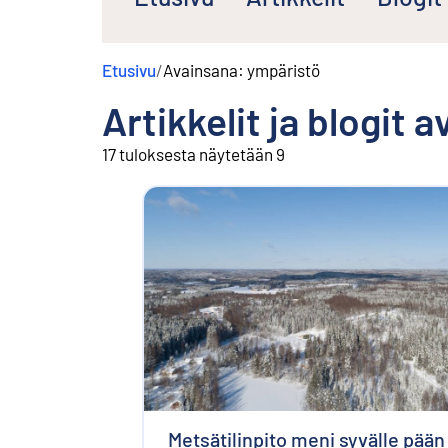
s
ä
l
Etusivu
/
Avainsana: ympäristö
t
ö
Artikkelit ja blogit 
ö
n
17 tuloksesta näytetään 9
Metsätilinpito meni syvälle pään