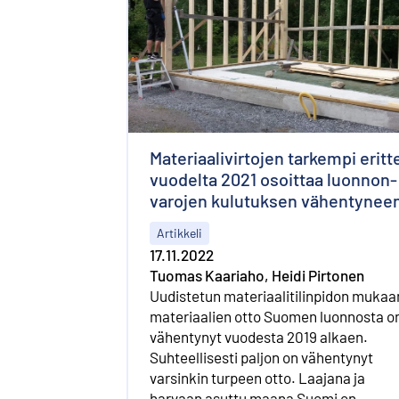
Materiaalivirtojen tarkempi eritt
vuodelta 2021 osoittaa luonnon­
varojen kulutuksen vähentynee
Artikkeli
17.11.2022
Tuomas Kaariaho, Heidi Pirtonen
Uudistetun materiaalitilinpidon mukaa
materiaalien otto Suomen luonnosta o
vähentynyt vuodesta 2019 alkaen.
Suhteellisesti paljon on vähentynyt
varsinkin turpeen otto. Laajana ja
harvaan asuttu maana Suomi on