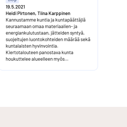
19.5.2021
Heidi Pirtonen, Tiina Karppinen
Kannustamme kuntia ja kuntapäättäjiä
seuraamaan omaa materiaalien- ja
energiankulutustaan, jätteiden syntyä,
suojeltujen luontokohteiden määrää sekä
kuntalaisten hyvinvointia.
Kiertotalouteen panostava kunta
houkuttelee alueelleen myös
kiertotalouteen liittyvää liiketoimintaa ja
investointeja.