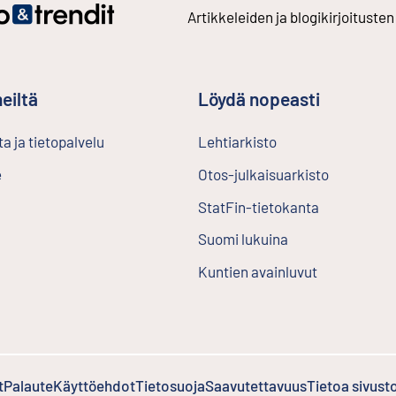
Artikkeleiden ja blogikirjoitusten
eiltä
Löydä nopeasti
a ja tietopalvelu
Lehtiarkisto
Ulkoinen linkki
e
Otos-julkaisuarkisto
Ulkoinen l
StatFin-tietokanta
Ulkoinen lin
Suomi lukuina
Kuntien avainluvut
t
Palaute
Ulkoinen linkki
Käyttöehdot
Ulkoinen linkki
Tietosuoja
Saavutettavuus
Tietoa sivust