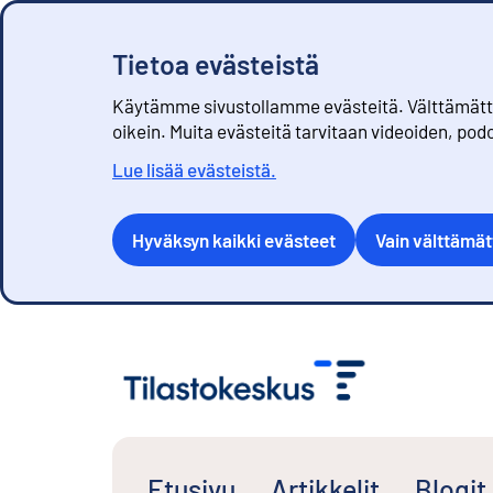
Tietoa evästeistä
Käytämme sivustollamme evästeitä. Välttämättöm
oikein. Muita evästeitä tarvitaan videoiden, pod
Lue lisää evästeistä.
Hyväksyn kaikki evästeet
Vain välttämä
S
i
i
r
r
y
s
Etusivu
Artikkelit
Blogit
i