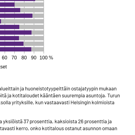
alueittain ja huoneistotyypeittäin ostajatyypin mukaan
iöitä ja kotitaloudet kääntäen suurempia asuntoja. Turun
solla yrityksille, kun vastaavasti Helsingin kolmioista
a yksiöistä 37 prosenttia, kaksioista 26 prosenttia ja
ettavasti kerro, onko kotitalous ostanut asunnon omaan