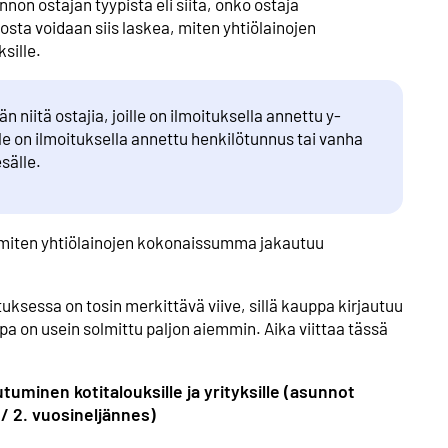
non ostajan tyypistä eli siitä, onko ostaja
tosta voidaan siis laskea, miten yhtiölainojen
sille.
 niitä ostajia, joille on ilmoituksella annettu y-
ille on ilmoituksella annettu henkilötunnus tai vanha
sälle.
a, miten yhtiölainojen kokonaissumma jakautuu
uksessa on tosin merkittävä viive, sillä kauppa kirjautuu
a on usein solmittu paljon aiemmin. Aika viittaa tässä
tuminen kotitalouksille ja yrityksille (asunnot
 / 2. vuosineljännes)