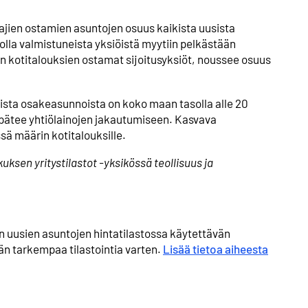
ttajien ostamien asuntojen osuus kaikista uusista
olla valmistuneista yksiöistä myytiin pelkästään
ään kotitalouksien ostamat sijoitusyksiöt, noussee osuus
.
sista osakeasunnoista on koko maan tasolla alle 20
 pätee yhtiölainojen jakautumiseen. Kasvava
ä määrin kotitalouksille.
uksen yritystilastot -yksikössä teollisuus ja
n uusien asuntojen hintatilastossa käytettävän
n tarkempaa tilastointia varten.
Lisää tietoa aiheesta