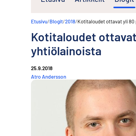
s
ä
l
Etusivu
/
Blogit
/
2018
/
Kotitaloudet ottavat yli 80
t
ö
Kotitaloudet ottavat
ö
n
yhtiölainoista
25.9.2018
Atro Andersson