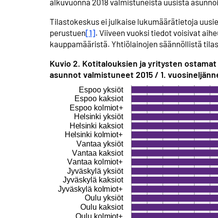
alkuvuonna 2018 valmistuneista uusista asunnois
Tilastokeskus ei julkaise lukumäärätietoja uusi
perustuen
[1]
. Viiveen vuoksi tiedot voisivat ai
kauppamääristä. Yhtiölainojen säännöllistä tilas
Kuvio 2. Kotitalouksien ja yritysten ostama
asunnot valmistuneet 2015 / 1. vuosineljänne