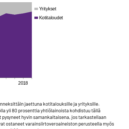
eksittäin jaettuna kotitalouksille ja yrityksille.
 yli 80 prosenttia yhtiölainoista kohdistuu tällä
at pysyneet hyvin samankaltaisena, jos tarkastellaan
at ostaneet varainsiirtoveroaineiston perusteella myös