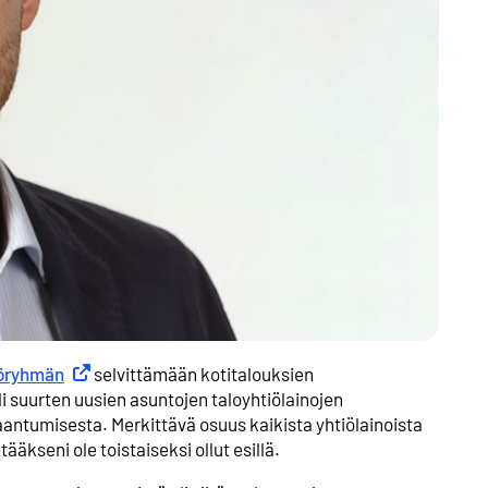
öryhmän
Ulkoinen linkki
selvittämään kotitalouksien
 suurten uusien asuntojen taloyhtiölainojen
antumisesta. Merkittävä osuus kaikista yhtiölainoista
ääkseni ole toistaiseksi ollut esillä.