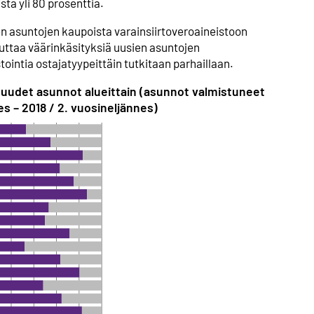
ta yli 80 prosenttia.
en asuntojen kaupoista varainsiirtoveroaineistoon
heuttaa väärinkäsityksiä uusien asuntojen
tointia ostajatyypeittäin tutkitaan parhaillaan.
t uudet asunnot alueittain (asunnot valmistuneet
s – 2018 / 2. vuosineljännes)