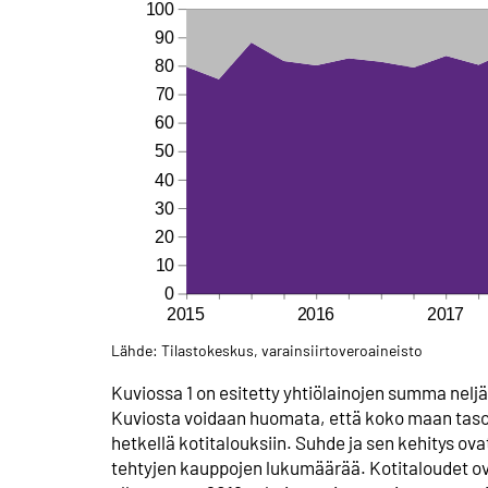
Lähde: Tilastokeskus, varainsiirtoveroaineisto
Kuviossa 1 on esitetty yhtiölainojen summa neljänn
Kuviosta voidaan huomata, että koko maan tasolla
hetkellä kotitalouksiin. Suhde ja sen kehitys ov
tehtyjen kauppojen lukumäärää. Kotitaloudet ov