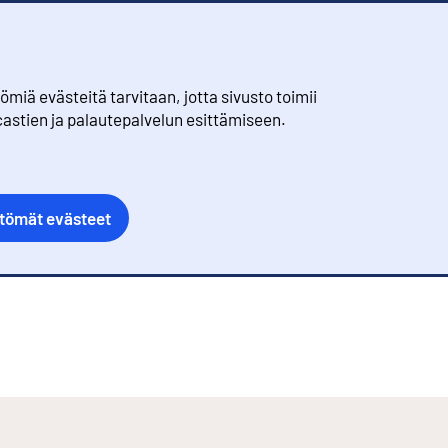
iä evästeitä tarvitaan, jotta sivusto toimii
castien ja palautepalvelun esittämiseen.
ttömät evästeet