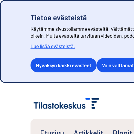
Tietoa evästeistä
Käytämme sivustollamme evästeitä. Välttämättöm
oikein. Muita evästeitä tarvitaan videoiden, pod
Lue lisää evästeistä.
Hyväksyn kaikki evästeet
Vain välttämä
S
i
i
r
r
y
s
Etusivu
Artikkelit
Blogit
i