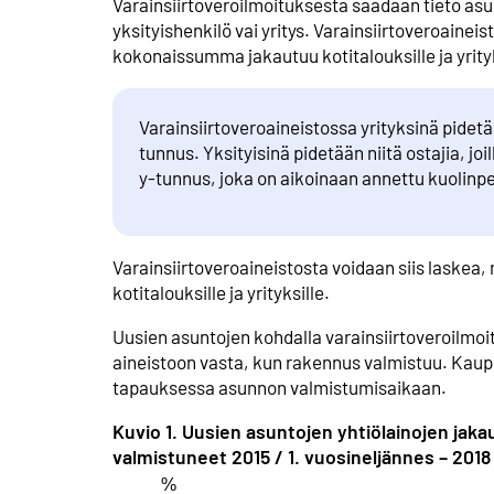
Varainsiirtoveroilmoituksesta saadaan tieto asun
yksityishenkilö vai yritys. Varainsiirtoveroaineis
kokonaissumma jakautuu kotitalouksille ja yrityk
Varainsiirtoveroaineistossa yrityksinä pidetään
tunnus. Yksityisinä pidetään niitä ostajia, jo
y-tunnus, joka on aikoinaan annettu kuolinpe
Varainsiirtoveroaineistosta voidaan siis laske
kotitalouksille ja yrityksille.
Uusien asuntojen kohdalla varainsiirtoveroilmoit
aineistoon vasta, kun rakennus valmistuu. Kaupp
tapauksessa asunnon valmistumisaikaan.
Kuvio 1. Uusien asuntojen yhtiölainojen jakau
valmistuneet 2015 / 1. vuosineljännes – 2018