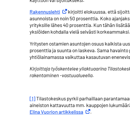
käyttöön vai sijoitukseksi.
Rakennuslehti
Ulkoinen linkki
kirjoitti elokuussa, että sijoi
asunnoista on noin 50 prosenttia. Koko ajanjaks
yrityksille lähes 40 prosenttia. Kun tähän lisät
yksiöiden kohdalla vielä selvästi korkeammaksi
Yritysten ostamien asuntojen osuus kaikista uu
prosenttia ja suunta on laskeva. Sama havainto
yhtiölainamassa vaikuttaa kasautuvan eneneviss
Kirjoittaja työskentelee yliaktuaarina Tilastokesk
rakentaminen -vastuualueella.
[1]
Tilastokeskus pyrkii parhaillaan parantamaa
aineiston kattavuutta mm. kauppojen lukumäärä
Elina Vuorion artikkelissa
Ulkoinen linkki
.